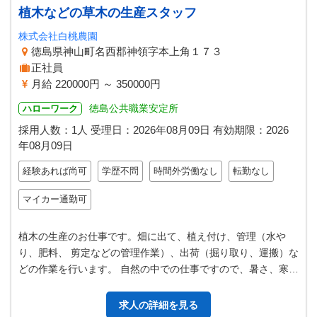
植木などの草木の生産スタッフ
株式会社白桃農園
徳島県神山町名西郡神領字本上角１７３
正社員
月給 220000円 ～ 350000円
徳島公共職業安定所
ハローワーク
採用人数：1人
受理日：
2026年08月09日
有効期限：
2026
年08月09日
経験あれば尚可
学歴不問
時間外労働なし
転勤なし
マイカー通勤可
植木の生産のお仕事です。畑に出て、植え付け、管理（水や
り、肥料、 剪定などの管理作業）、出荷（掘り取り、運搬）な
どの作業を行います。 自然の中での仕事ですので、暑さ、寒さ
などもありますが、 自分達が…
求人の詳細を見る