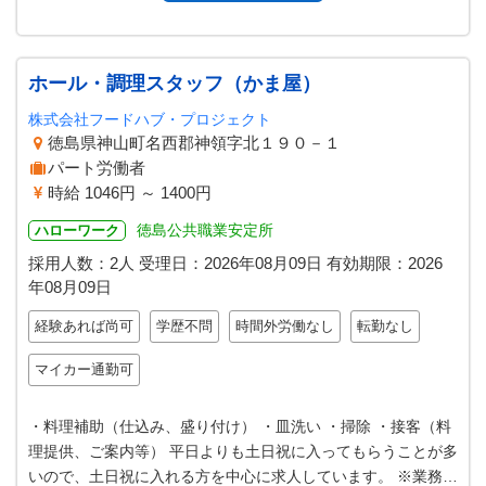
ホール・調理スタッフ（かま屋）
株式会社フードハブ・プロジェクト
徳島県神山町名西郡神領字北１９０－１
パート労働者
時給 1046円 ～ 1400円
徳島公共職業安定所
ハローワーク
採用人数：2人
受理日：
2026年08月09日
有効期限：
2026
年08月09日
経験あれば尚可
学歴不問
時間外労働なし
転勤なし
マイカー通勤可
・料理補助（仕込み、盛り付け） ・皿洗い ・掃除 ・接客（料
理提供、ご案内等） 平日よりも土日祝に入ってもらうことが多
いので、土日祝に入れる方を中心に求人しています。 ※業務の