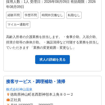
採用人数：1人
受理日：
2026年08月09日
有効期限：
2026
年08月09日
経験不問
学歴不問
時間外労働なし
転勤なし
マイカー通勤可
高齢入所者の介護業務を担当します。 ・食事介助、入浴介助、
排泄介助等の身体介助。 ・施設清掃など付随する業務を担当し
ていただきます 「業務の変更範囲：変更なし」
求人の詳細を見る
接客サービス・調理補助・清掃
株式会社神山温泉
徳島県神山町名西郡神領本上角８０ー２
正社員