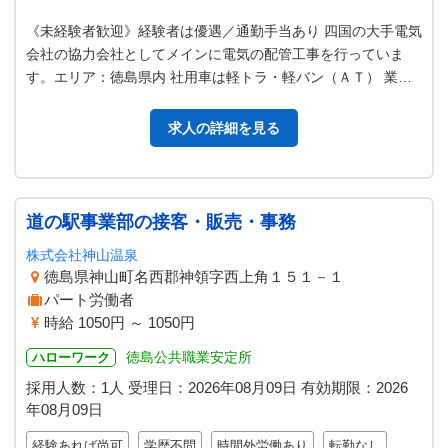
《未経験者歓迎》経験者は優遇／通勤手当あり 四国の大手電気
会社の協力会社としてメインに電気の配管工事を行っていま
す。エリア：徳島県内 社用車は軽トラ・軽バン（ＡＴ） 業務
の変更範囲：変更なし
求人の詳細を見る
道の駅事業部の接客・販売・事務
株式会社神山温泉
徳島県神山町名西郡神領字西上角１５１－１
パート労働者
時給 1050円 ～ 1050円
徳島公共職業安定所
ハローワーク
採用人数：1人
受理日：
2026年08月09日
有効期限：
2026
年08月09日
経験あれば尚可
学歴不問
時間外労働あり
転勤なし