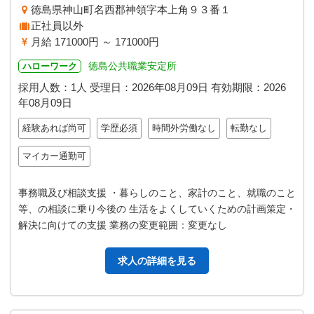
徳島県神山町名西郡神領字本上角９３番１
正社員以外
月給 171000円 ～ 171000円
徳島公共職業安定所
ハローワーク
採用人数：1人
受理日：
2026年08月09日
有効期限：
2026
年08月09日
経験あれば尚可
学歴必須
時間外労働なし
転勤なし
マイカー通勤可
事務職及び相談支援 ・暮らしのこと、家計のこと、就職のこと
等、の相談に乗り今後の 生活をよくしていくための計画策定・
解決に向けての支援 業務の変更範囲：変更なし
求人の詳細を見る