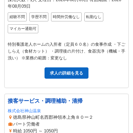
年08月09日
経験不問
学歴不問
時間外労働なし
転勤なし
マイカー通勤可
特別養護老人ホームの入所者（定員６０名）の食事作成 ・下ご
しらえ（食材カット） ・調理後の片付け、食器洗浄（機械・手
洗い） ※業務の範囲：変更なし
求人の詳細を見る
接客サービス・調理補助・清掃
株式会社神山温泉
徳島県神山町名西郡神領本上角８０ー２
パート労働者
時給 1050円 ～ 1050円