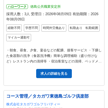
徳島公共職業安定所
ハローワーク
採用人数：3人
受理日：
2026年08月09日
有効期限：
2026
年08月09日
経験不問
学歴不問
時間外労働あり
転勤あり 転勤範囲
マイカー通勤可
・朝食、昼食、夕食、宴会などの配膳、接客サービス ・下膳し
た食器類の洗浄（食器洗浄機）簡単な調理補助（盛り付けな
ど）レストラン内の清掃等 ・宿泊客室などの清掃、ベッドメイ
ク、セッティング ※面接時に…
求人の詳細を見る
コース管理／タカガワ東徳島ゴルフ倶楽部
株式会社タカガワゴルフリバティー