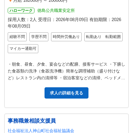
月給 182000円 ～ 200000円
徳島公共職業安定所
ハローワーク
採用人数：2人
受理日：
2026年08月09日
有効期限：
2026
年08月09日
経験不問
学歴不問
時間外労働あり
転勤あり 転勤範囲
マイカー通勤可
・朝食、昼食、夕食、宴会などの配膳、接客サービス ・下膳し
た食器類の洗浄（食器洗浄機）簡単な調理補助（盛り付けな
ど）レストラン内の清掃等 ・宿泊客室などの清掃、ベッドメイ
ク、セッティング ※面接時に…
求人の詳細を見る
事務職兼相談支援員
社会福祉法人神山町社会福祉協議会