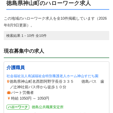
徳島県神山町のハローワーク求人
この地域のハローワーク求人を全10件掲載しています（
2026
年8月9日
更新）。
検索結果 1－10件 全10件
現在募集中の求人
介護職員
社会福祉法人有誠福祉会特別養護老人ホーム神山すだち園
徳島県神山町名西郡阿野字長谷３３５ 徳島バス 歯
ノ辻神社前バス停から徒歩１０分
パート労働者
時給 1050円 ～ 1050円
徳島公共職業安定所
ハローワーク