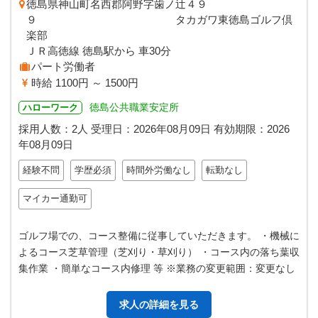
徳島県神山町名西郡阿野字歯ノ辻４９
９ タカガワ東徳島ゴルフ倶
楽部
ＪＲ高徳線 徳島駅から 車30分
パート労働者
時給 1100円 ～ 1500円
徳島公共職業安定所
ハローワーク
採用人数：2人
受理日：
2026年08月09日
有効期限：
2026
年08月09日
経験不問
学歴必須
時間外労働なし
転勤なし
マイカー通勤可
ゴルフ場での、コース整備に従事していただきます。 ・機械に
よるコース芝草管理（芝刈り・草刈り） ・コース内の落ち葉収
集作業 ・簡単なコース内修理 等 ※業務の変更範囲：変更なし
求人の詳細を見る