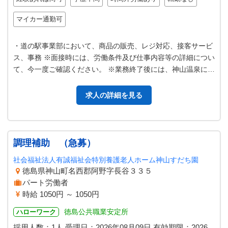
マイカー通勤可
・道の駅事業部において、商品の販売、レジ対応、接客サービ
ス、事務 ※面接時には、労働条件及び仕事内容等の詳細につい
て、今一度ご確認ください。 ※業務終了後には、神山温泉に入
浴できます。 ＊業務の変更…
求人の詳細を見る
調理補助 （急募）
社会福祉法人有誠福祉会特別養護老人ホーム神山すだち園
徳島県神山町名西郡阿野字長谷３３５
パート労働者
時給 1050円 ～ 1050円
徳島公共職業安定所
ハローワーク
採用人数：1人
受理日：
2026年08月09日
有効期限：
2026