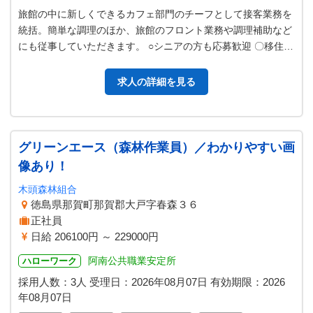
旅館の中に新しくできるカフェ部門のチーフとして接客業務を
統括。簡単な調理のほか、旅館のフロント業務や調理補助など
にも従事していただきます。 ○シニアの方も応募歓迎 〇移住希
望者歓迎 【変更範囲：なし】
求人の詳細を見る
グリーンエース（森林作業員）／わかりやすい画
像あり！
木頭森林組合
徳島県那賀町那賀郡大戸字春森３６
正社員
日給 206100円 ～ 229000円
阿南公共職業安定所
ハローワーク
採用人数：3人
受理日：
2026年08月07日
有効期限：
2026
年08月07日