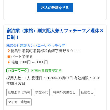
細やかな作業が多くなります。…
求人の詳細を見る
宿泊業（旅館）副支配人兼カフェチーフ／週休３
日制！
株式会社志楽カンパニーいやし亭心空
徳島県那賀町那賀郡和食郷字田野５０－１
パート労働者
時給 1100円 ～ 1100円
阿南公共職業安定所
ハローワーク
採用人数：1人
受理日：
2026年08月07日
有効期限：
2026
年08月07日
経験あれば尚可
学歴不問
時間外労働なし
転勤なし
マイカー通勤可