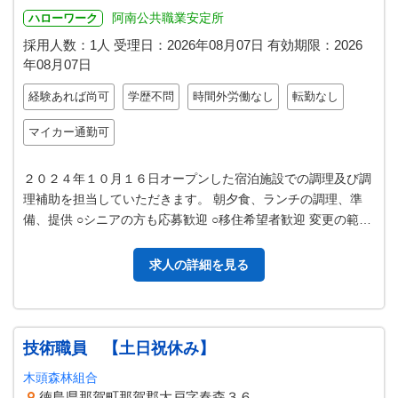
阿南公共職業安定所
ハローワーク
採用人数：1人
受理日：
2026年08月07日
有効期限：
2026
年08月07日
経験あれば尚可
学歴不問
時間外労働なし
転勤なし
マイカー通勤可
２０２４年１０月１６日オープンした宿泊施設での調理及び調
理補助を担当していただきます。 朝夕食、ランチの調理、準
備、提供 ○シニアの方も応募歓迎 ○移住希望者歓迎 変更の範
囲：事業所の業務内
求人の詳細を見る
技術職員 【土日祝休み】
木頭森林組合
徳島県那賀町那賀郡大戸字春森３６