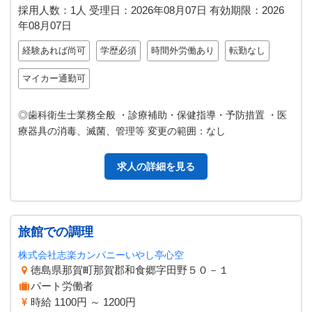
採用人数：1人
受理日：
2026年08月07日
有効期限：
2026
年08月07日
経験あれば尚可
学歴必須
時間外労働あり
転勤なし
マイカー通勤可
◎歯科衛生士業務全般 ・診療補助・保健指導・予防措置 ・医
療器具の消毒、滅菌、管理等 変更の範囲：なし
求人の詳細を見る
旅館での調理
株式会社志楽カンパニーいやし亭心空
徳島県那賀町那賀郡和食郷字田野５０－１
パート労働者
時給 1100円 ～ 1200円