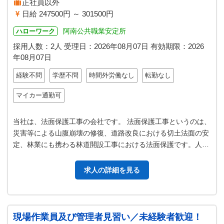
正社員以外
日給 247500円 ～ 301500円
阿南公共職業安定所
ハローワーク
採用人数：2人
受理日：
2026年08月07日
有効期限：
2026
年08月07日
経験不問
学歴不問
時間外労働なし
転勤なし
マイカー通勤可
当社は、法面保護工事の会社です。 法面保護工事というのは、
災害等による山腹崩壊の修復、道路改良における切土法面の安
定、林業にも携わる林道開設工事における法面保護です。人々
が安心して車等での移動が出来…
求人の詳細を見る
現場作業員及び管理者見習い／未経験者歓迎！