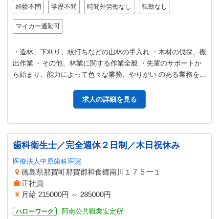
経験不問
学歴不問
時間外労働なし
転勤なし
マイカー通勤可
・造林、下刈り、枝打ちなどの山林の手入れ ・木材の伐採、搬
出作業 ・その他、林業に関する作業全般 ・先輩のサポートか
ら始まり、能力によって色々な業務、やりがい のある業務を任
せますので、向上心を持っ…
求人の詳細を見る
歯科衛生士／完全週休２日制／木日祝休み
医療法人中原歯科医院
徳島県那賀町那賀郡和食郷南川１７５ー１
正社員
月給 215000円 ～ 285000円
阿南公共職業安定所
ハローワーク