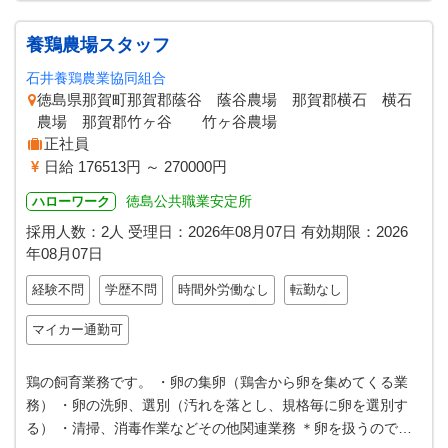
養鶏農場スタッフ
石井養鶏農業協同組合
徳島県那賀町那賀郡蔭谷 蔭谷農場 那賀郡横石 横石
農場 那賀郡竹ヶ谷 竹ヶ谷農場
正社員
日給 176513円 ～ 270000円
徳島公共職業安定所
ハローワーク
採用人数：2人
受理日：
2026年08月07日
有効期限：
2026
年08月07日
経験不問
学歴不問
時間外労働なし
転勤なし
マイカー通勤可
鶏の飼育業務です。 ・卵の集卵（鶏舎から卵を集めてくる業
務） ・卵の洗卵、選別（汚れを落とし、規格毎に卵を選別す
る） ・清掃、消毒作業などその他関連業務 ＊卵を扱うので、