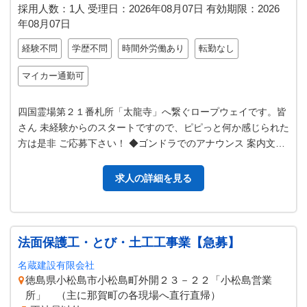
採用人数：1人
受理日：
2026年08月07日
有効期限：
2026
年08月07日
経験不問
学歴不問
時間外労働あり
転勤なし
マイカー通勤可
四国霊場第２１番札所「太龍寺」へ繋ぐロープウェイです。皆
さん 未経験からのスタートですので、ピピっと何か感じられた
方は是非 ご応募下さい！ ◆ゴンドラでのアナウンス 案内文が
ありますので頑張って覚え…
求人の詳細を見る
法面保護工・とび・土工工事業【急募】
名蔵建設有限会社
徳島県小松島市小松島町外開２３－２２「小松島営業
所」 （主に那賀町の各現場へ直行直帰）