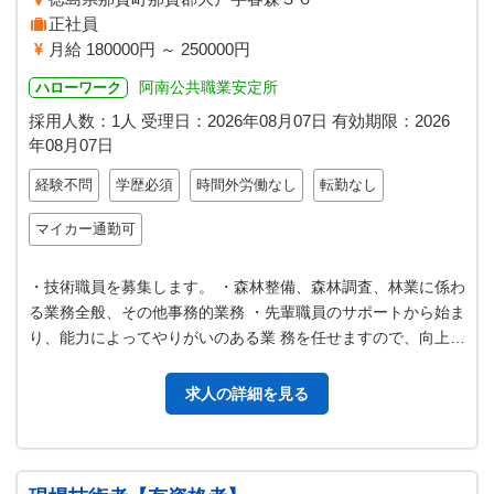
正社員
月給 180000円 ～ 250000円
阿南公共職業安定所
ハローワーク
採用人数：1人
受理日：
2026年08月07日
有効期限：
2026
年08月07日
経験不問
学歴必須
時間外労働なし
転勤なし
マイカー通勤可
・技術職員を募集します。 ・森林整備、森林調査、林業に係わ
る業務全般、その他事務的業務 ・先輩職員のサポートから始ま
り、能力によってやりがいのある業 務を任せますので、向上心
を持って働ける方を歓迎し…
求人の詳細を見る