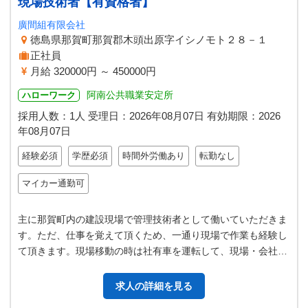
現場技術者【有資格者】
廣間組有限会社
徳島県那賀町那賀郡木頭出原字イシノモト２８－１
正社員
月給 320000円 ～ 450000円
阿南公共職業安定所
ハローワーク
採用人数：1人
受理日：
2026年08月07日
有効期限：
2026
年08月07日
経験必須
学歴必須
時間外労働あり
転勤なし
マイカー通勤可
主に那賀町内の建設現場で管理技術者として働いていただきま
す。ただ、仕事を覚えて頂くため、一通り現場で作業も経験し
て頂きます。現場移動の時は社有車を運転して、現場・会社・
行政機関等に行っていただきます…
求人の詳細を見る