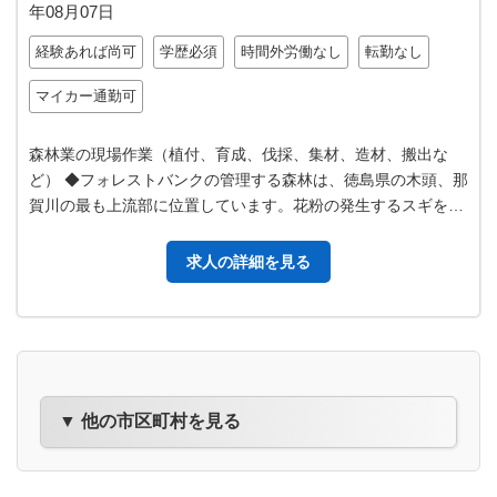
年08月07日
経験あれば尚可
学歴必須
時間外労働なし
転勤なし
マイカー通勤可
森林業の現場作業（植付、育成、伐採、集材、造材、搬出な
ど） ◆フォレストバンクの管理する森林は、徳島県の木頭、那
賀川の最も上流部に位置しています。花粉の発生するスギを伐
採して広葉樹を植林したり、山に…
求人の詳細を見る
▼ 他の市区町村を見る