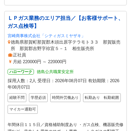
ＬＰガス業務のエリア担当／【お客様サポート、
ガス点検等】
宮崎商事株式会社「シティガスミヤザキ」
徳島県那賀町那賀郡木頭出原字テラモト３３ 那賀販売
所 那賀郡吉野字祢宜５－１ 相生販売所
正社員
月給 220000円 ～ 220000円
徳島公共職業安定所
ハローワーク
採用人数：2人
受理日：
2026年08月07日
有効期限：
2026
年08月07日
経験不問
学歴必須
時間外労働あり
転勤あり 転勤範囲
マイカー通勤可
年間休日１１５日／資格補助制度あり ・ガス点検、機器販売修