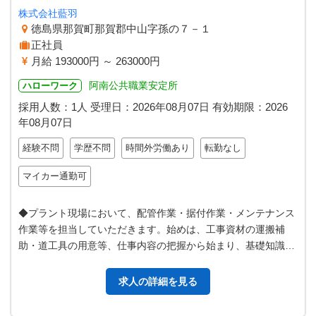
株式会社藍羽
徳島県那賀町那賀郡中山字孫の７－１
正社員
月給 193000円 ～ 263000円
阿南公共職業安定所
ハローワーク
採用人数：1人
受理日：
2026年08月07日
有効期限：
2026
年08月07日
経験不問
学歴不問
時間外労働あり
転勤なし
マイカー通勤可
◆プラント現場において、配管作業・据付作業・メンテナンス
作業等を担当していただきます。始めは、工事資材の運搬補
助・道工具の用意等、仕事内容の把握から始まり、基礎知識を
身につけてもらいます。その後管理…
求人の詳細を見る