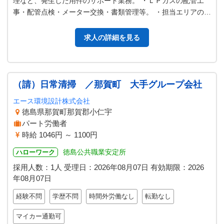
理など、発生した用件のサポート業務。 ・ＬＰガスの配管工
事・配管点検・メーター交換・書類管理等。 ・担当エリアのガ
ス需要家（戸建住宅、集合住…
求人の詳細を見る
（請）日常清掃 ／那賀町 大手グループ会社
エース環境設計株式会社
徳島県那賀町那賀郡小仁宇
パート労働者
時給 1046円 ～ 1100円
徳島公共職業安定所
ハローワーク
採用人数：1人
受理日：
2026年08月07日
有効期限：
2026
年08月07日
経験不問
学歴不問
時間外労働なし
転勤なし
マイカー通勤可