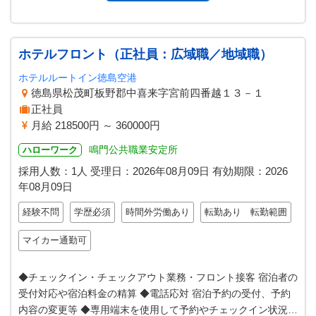
ホテルフロント（正社員：広域職／地域職）
ホテルルートイン徳島空港
徳島県松茂町板野郡中喜来字宮前四番越１３－１
正社員
月給 218500円 ～ 360000円
鳴門公共職業安定所
ハローワーク
採用人数：1人
受理日：
2026年08月09日
有効期限：
2026
年08月09日
経験不問
学歴必須
時間外労働あり
転勤あり 転勤範囲
マイカー通勤可
◆チェックイン・チェックアウト業務・フロント接客 宿泊者の
受付対応や宿泊料金の精算 ◆電話応対 宿泊予約の受付、予約
内容の変更等 ◆専用端末を使用して予約やチェックイン状況の