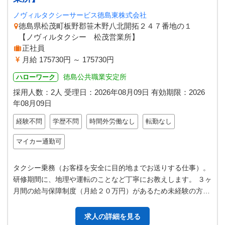
ノヴィルタクシーサービス徳島東株式会社
徳島県松茂町板野郡笹木野八北開拓２４７番地の１
【ノヴィルタクシー 松茂営業所】
正社員
月給 175730円 ～ 175730円
徳島公共職業安定所
ハローワーク
採用人数：2人
受理日：
2026年08月09日
有効期限：
2026
年08月09日
経験不問
学歴不問
時間外労働なし
転勤なし
マイカー通勤可
タクシー乗務（お客様を安全に目的地までお送りする仕事）。
研修期間に、地理や運転のことなど丁寧にお教えします。 ３ヶ
月間の給与保障制度（月給２０万円）があるため未経験の方も
安心してスタートできます。…
求人の詳細を見る