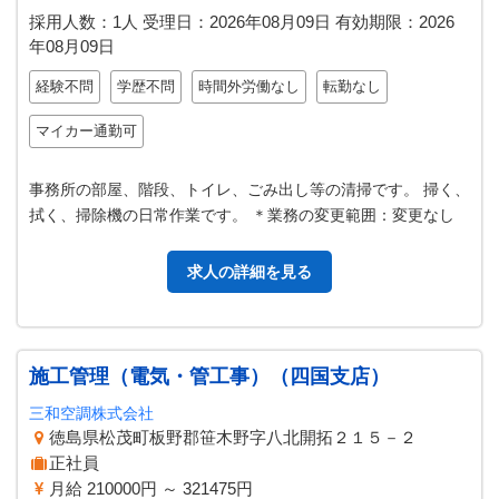
採用人数：1人
受理日：
2026年08月09日
有効期限：
2026
年08月09日
経験不問
学歴不問
時間外労働なし
転勤なし
マイカー通勤可
事務所の部屋、階段、トイレ、ごみ出し等の清掃です。 掃く、
拭く、掃除機の日常作業です。 ＊業務の変更範囲：変更なし
求人の詳細を見る
施工管理（電気・管工事）（四国支店）
三和空調株式会社
徳島県松茂町板野郡笹木野字八北開拓２１５－２
正社員
月給 210000円 ～ 321475円