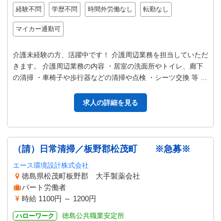
経験不問
学歴不問
時間外労働なし
転勤なし
マイカー通勤可
介護未経験の方、活躍中です！ 介護周辺業務を担当していただ
きます。 介護周辺業務の内容 ・居室の洗面所やトイレ、廊下
の清掃 ・車椅子や歩行器などの清掃や点検 ・シーツ交換 等 上
記の業務の中から、ご…
求人の詳細を見る
（請）日常清掃／板野郡松茂町 ※急募※
エース環境設計株式会社
徳島県松茂町板野郡 大手製薬会社
パート労働者
時給 1100円 ～ 1200円
徳島公共職業安定所
ハローワーク