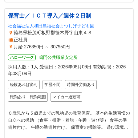
保育士／ＩＣＴ導入／週休２日制
社会福祉法人和田島福祉会まつしげ子ども園
徳島県松茂町板野郡笹木野字山東４３
正社員
月給 276350円 ～ 307950円
鳴門公共職業安定所
ハローワーク
採用人数：1人
受理日：
2026年08月09日
有効期限：
2026
年08月09日
経験あれば尚可
学歴不問
時間外労働あり
転勤あり 転勤範囲
マイカー通勤可
０歳児から５歳児までの乳幼児の教育保育。 基本的生活習慣の
自立への援助 （食事・排泄・着脱・午睡・遊び等） 食事の準
備片付け。 午睡の準備片付け。 保育室の掃除等。 遊び環境の
設定。 ＊業務の変更範…