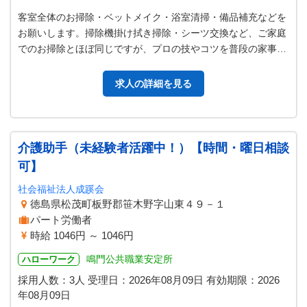
客室全体のお掃除・ベットメイク・浴室清掃・備品補充などを
お願いします。掃除機掛け拭き掃除・シーツ交換など、ご家庭
でのお掃除とほぼ同じですが、プロの技やコツを普段の家事に
活かすこともできます。 ＊業務…
求人の詳細を見る
介護助手（未経験者活躍中！）【時間・曜日相談
可】
社会福祉法人成蹊会
徳島県松茂町板野郡笹木野字山東４９－１
パート労働者
時給 1046円 ～ 1046円
鳴門公共職業安定所
ハローワーク
採用人数：3人
受理日：
2026年08月09日
有効期限：
2026
年08月09日