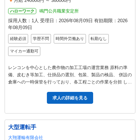
月給 240000円 ～ 360000円
鳴門公共職業安定所
ハローワーク
採用人数：1人
受理日：
2026年08月09日
有効期限：
2026
年08月09日
経験必須
学歴不問
時間外労働あり
転勤なし
マイカー通勤可
レンコンを中心とした農作物の加工工場の運営業務 原料の準
備、皮むき等加工、仕掛品の選別、包装、製品の検品、 併設の
倉庫への一時保管を行っており、各工程ごとの作業を分担 して
行っています。 工程毎の進…
求人の詳細を見る
大型運転手
大翔運輸有限会社