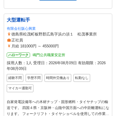
大型運転手
有限会社阪心興業
徳島県松茂町板野郡広島字浜の須１ 松茂事業所
正社員
月給 181000円 ～ 455000円
鳴門公共職業安定所
ハローワーク
採用人数：1人
受理日：
2026年08月09日
有効期限：
2026
年08月09日
経験不問
学歴不問
時間外労働あり
転勤なし
マイカー通勤可
自家発電設備等への木材チップ・固形燃料・タイヤチップの輸
送です。 四国４県・京阪神・山陰中国方面への中距離運転にな
ります。 フォークリフト・タイヤショベルを使用しての作業の