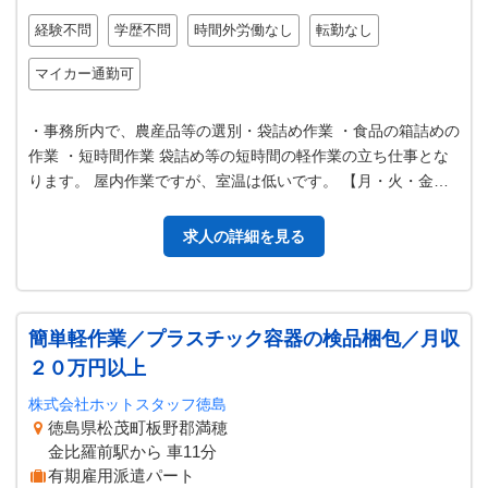
経験不問
学歴不問
時間外労働なし
転勤なし
マイカー通勤可
・事務所内で、農産品等の選別・袋詰め作業 ・食品の箱詰めの
作業 ・短時間作業 袋詰め等の短時間の軽作業の立ち仕事とな
ります。 屋内作業ですが、室温は低いです。 【月・火・金の
勤務となります】 ＊業務…
求人の詳細を見る
簡単軽作業／プラスチック容器の検品梱包／月収
２０万円以上
株式会社ホットスタッフ徳島
徳島県松茂町板野郡満穂
金比羅前駅から 車11分
有期雇用派遣パート