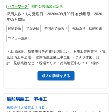
鳴門公共職業安定所
ハローワーク
採用人数：1人
受理日：
2026年08月09日
有効期限：
2026
年08月09日
経験必須
学歴必須
時間外労働あり
転勤あり 転勤範囲
マイカー通勤可
・工場施設、商業施設等の建設現場における施工管理業務 ・電
気設備工事全般 ・空調衛生設備工事全般 ・ＣＡＤ作図、設
計、見積業務など ＊現場エリア：徳島地区中心 ＊ＰＣ操作あ
り（ＯＦＦＩＣＥ必須） ＊…
求人の詳細を見る
船舶艤装工、溶接工
株式会社大誠管工ＩＮＤ．