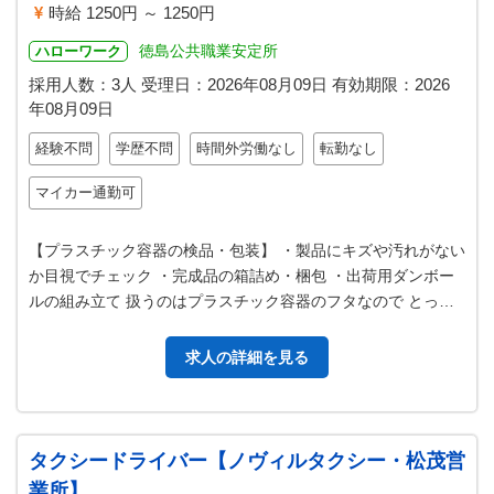
時給 1250円 ～ 1250円
徳島公共職業安定所
ハローワーク
採用人数：3人
受理日：
2026年08月09日
有効期限：
2026
年08月09日
経験不問
学歴不問
時間外労働なし
転勤なし
マイカー通勤可
【プラスチック容器の検品・包装】 ・製品にキズや汚れがない
か目視でチェック ・完成品の箱詰め・梱包 ・出荷用ダンボー
ルの組み立て 扱うのはプラスチック容器のフタなので とって
も軽いです！ むずかしい…
求人の詳細を見る
タクシードライバー【ノヴィルタクシー・松茂営
業所】