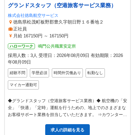
グランドスタッフ（空港旅客サービス業務）
株式会社徳島航空サービス
徳島県松茂町板野郡豊久字朝日野１６番地２
正社員
月給 167150円 ～ 167150円
鳴門公共職業安定所
ハローワーク
採用人数：3人
受理日：
2026年08月09日
有効期限：
2026
年08月09日
経験不問
学歴必須
時間外労働あり
転勤なし
マイカー通勤可
◆グランドスタッフ（空港旅客サービス業務）◆ 航空機の「安
全」「快適」「定時」運航を行うための、地上でのさまざまな
お客様サポート業務を担当していただきます。 ⇒カウンター業
務／出発・到着ゲート業務／…
求人の詳細を見る