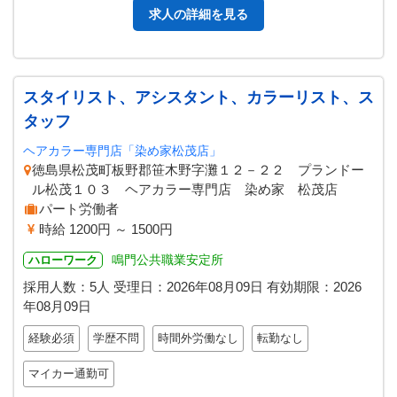
求人の詳細を見る
スタイリスト、アシスタント、カラーリスト、ス
タッフ
ヘアカラー専門店「染め家松茂店」
徳島県松茂町板野郡笹木野字灘１２－２２ プランドー
ル松茂１０３ ヘアカラー専門店 染め家 松茂店
パート労働者
時給 1200円 ～ 1500円
鳴門公共職業安定所
ハローワーク
採用人数：5人
受理日：
2026年08月09日
有効期限：
2026
年08月09日
経験必須
学歴不問
時間外労働なし
転勤なし
マイカー通勤可