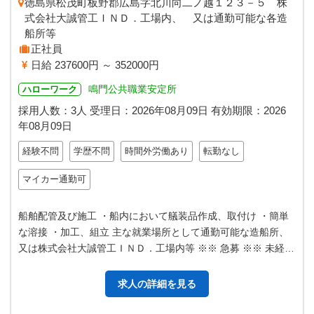
徳島県松茂町板野郡広島字北川向二ノ越１２３－５ 株
式会社大誠管工ＩＮＤ．工場内、 又は通勤可能な各造
船所等
正社員
日給 237600円 ～ 352000円
鳴門公共職業安定所
ハローワーク
採用人数：3人
受理日：
2026年08月09日
有効期限：
2026
年08月09日
経験不問
学歴不問
時間外労働あり
転勤なし
マイカー通勤可
船舶配管及び施工 ・船内において艤装品作成、取付け ・簡単
な溶接 ・加工、組立 主な就業場所として通勤可能な造船所、
又は株式会社大誠管工ＩＮＤ．工場内等 ※※ 急募 ※※ 未経験
者歓迎！ ＊業務の…
求人の詳細を見る