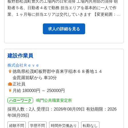
板野郡松茂町豊久の工場内の日常清掃 工場内共用部の清掃 朝
勤者５名、日勤者４名で勤務 担当エリアを基本的に一人で作
業、１ヶ月毎に担当エリアは交代していきます 【変更範囲：な
し】
求人の詳細を見る
建設作業員
株式会社Ｒｅｖｅ
徳島県松茂町板野郡中喜来字稲本６８番地１４
金毘羅前駅から 車10分
正社員
月給 180000円 ～ 250000円
鳴門公共職業安定所
ハローワーク
採用人数：2人
受理日：
2026年08月09日
有効期限：
2026
年08月09日
経験不問
学歴不問
時間外労働あり
転勤なし