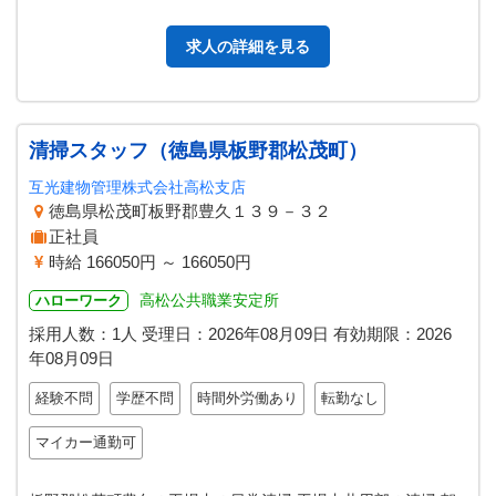
確認、 その他請求書の作…
求人の詳細を見る
清掃スタッフ（徳島県板野郡松茂町）
互光建物管理株式会社高松支店
徳島県松茂町板野郡豊久１３９－３２
正社員
時給 166050円 ～ 166050円
高松公共職業安定所
ハローワーク
採用人数：1人
受理日：
2026年08月09日
有効期限：
2026
年08月09日
経験不問
学歴不問
時間外労働あり
転勤なし
マイカー通勤可