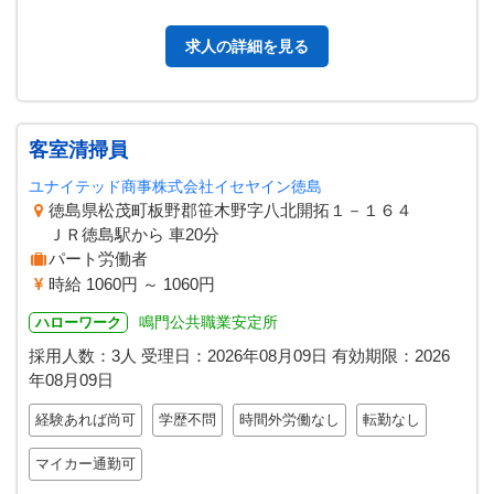
ため 手積み・手卸しはあり…
求人の詳細を見る
客室清掃員
ユナイテッド商事株式会社イセヤイン徳島
徳島県松茂町板野郡笹木野字八北開拓１－１６４
ＪＲ徳島駅から 車20分
パート労働者
時給 1060円 ～ 1060円
鳴門公共職業安定所
ハローワーク
採用人数：3人
受理日：
2026年08月09日
有効期限：
2026
年08月09日
経験あれば尚可
学歴不問
時間外労働なし
転勤なし
マイカー通勤可