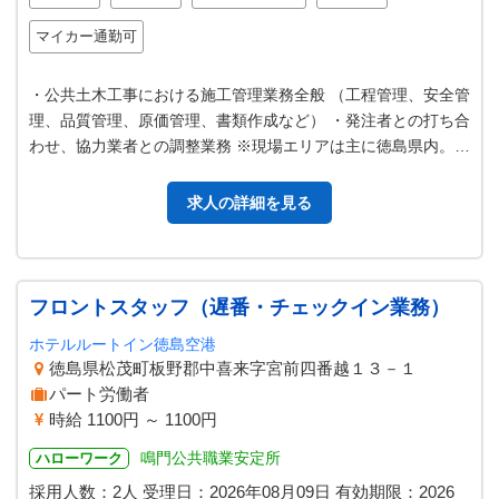
マイカー通勤可
・公共土木工事における施工管理業務全般 （工程管理、安全管
理、品質管理、原価管理、書類作成など） ・発注者との打ち合
わせ、協力業者との調整業務 ※現場エリアは主に徳島県内。
※本人の希望・適性により…
求人の詳細を見る
フロントスタッフ（遅番・チェックイン業務）
ホテルルートイン徳島空港
徳島県松茂町板野郡中喜来字宮前四番越１３－１
パート労働者
時給 1100円 ～ 1100円
鳴門公共職業安定所
ハローワーク
採用人数：2人
受理日：
2026年08月09日
有効期限：
2026