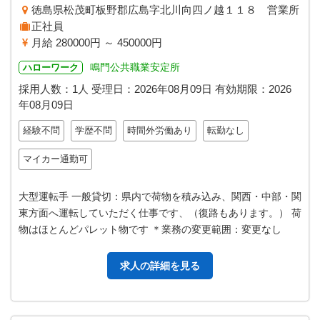
徳島県松茂町板野郡広島字北川向四ノ越１１８ 営業所
正社員
月給 280000円 ～ 450000円
鳴門公共職業安定所
ハローワーク
採用人数：1人
受理日：
2026年08月09日
有効期限：
2026
年08月09日
経験不問
学歴不問
時間外労働あり
転勤なし
マイカー通勤可
大型運転手 一般貸切：県内で荷物を積み込み、関西・中部・関
東方面へ運転していただく仕事です、（復路もあります。） 荷
物はほとんどパレット物です ＊業務の変更範囲：変更なし
求人の詳細を見る