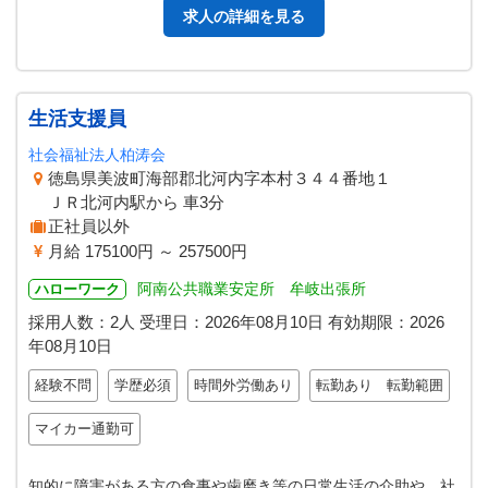
求人の詳細を見る
生活支援員
社会福祉法人柏涛会
徳島県美波町海部郡北河内字本村３４４番地１
ＪＲ北河内駅から 車3分
正社員以外
月給 175100円 ～ 257500円
阿南公共職業安定所 牟岐出張所
ハローワーク
採用人数：2人
受理日：
2026年08月10日
有効期限：
2026
年08月10日
経験不問
学歴必須
時間外労働あり
転勤あり 転勤範囲
マイカー通勤可
知的に障害がある方の食事や歯磨き等の日常生活の介助や、社