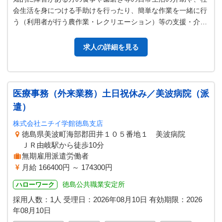
会生活を身につける手助けを行ったり、簡単な作業を一緒に行
う（利用者が行う農作業・レクリエーション）等の支援・介護
記録の入力（ＰＣ） 業務変更範…
求人の詳細を見る
医療事務（外来業務）土日祝休み／美波病院（派
遣）
株式会社ニチイ学館徳島支店
徳島県美波町海部郡田井１０５番地１ 美波病院
ＪＲ由岐駅から徒歩10分
無期雇用派遣労働者
月給 166400円 ～ 174300円
徳島公共職業安定所
ハローワーク
採用人数：1人
受理日：
2026年08月10日
有効期限：
2026
年08月10日