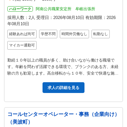
阿南公共職業安定所 牟岐出張所
ハローワーク
採用人数：2人
受理日：
2026年08月10日
有効期限：
2026
年08月10日
経験あれば尚可
学歴不問
時間外労働なし
転勤なし
マイカー通勤可
勤続１０年以上の職員が多く、助け合いながら働ける職場で
す。年齢を問わず活躍できる環境で、ブランクのある方、未経
験の方も歓迎します。高台移転から１０年、安全で快適な施設
です。 介護施設内にて、介護業務…
求人の詳細を見る
コールセンターオペレーター・事務（企業向け）
（美波町）