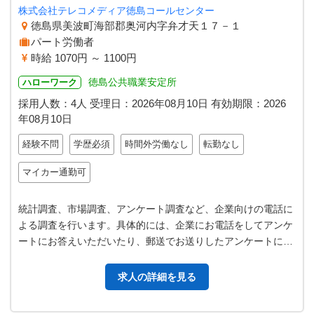
株式会社テレコメディア徳島コールセンター
徳島県美波町海部郡奥河内字弁才天１７－１
パート労働者
時給 1070円 ～ 1100円
徳島公共職業安定所
ハローワーク
採用人数：4人
受理日：
2026年08月10日
有効期限：
2026
年08月10日
経験不問
学歴必須
時間外労働なし
転勤なし
マイカー通勤可
統計調査、市場調査、アンケート調査など、企業向けの電話に
よる調査を行います。具体的には、企業にお電話をしてアンケ
ートにお答えいただいたり、郵送でお送りしたアンケートにつ
いて確認のお電話をします。アン…
求人の詳細を見る