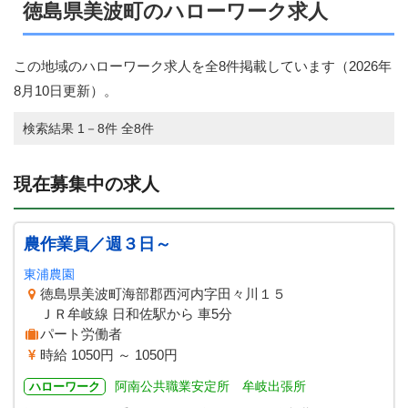
徳島県美波町のハローワーク求人
この地域のハローワーク求人を全8件掲載しています（
2026年
8月10日
更新）。
検索結果 1－8件 全8件
現在募集中の求人
農作業員／週３日～
東浦農園
徳島県美波町海部郡西河内字田々川１５
ＪＲ牟岐線 日和佐駅から 車5分
パート労働者
時給 1050円 ～ 1050円
阿南公共職業安定所 牟岐出張所
ハローワーク