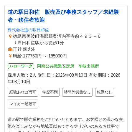
道の駅日和佐 販売及び事務スタッフ／未経験
者・移住者歓迎
株式会社道の駅日和佐
徳島県美波町海部郡奥河内字寺前４９３－６
ＪＲ日和佐駅から徒歩1分
正社員以外
時給 177760円 ～ 185000円
阿南公共職業安定所 牟岐出張所
ハローワーク
採用人数：2人
受理日：
2026年08月10日
有効期限：
2026
年08月10日
経験あれば尚可
学歴不問
時間外労働なし
転勤なし
マイカー通勤可
道の駅で販売業務をご担当いただきます。お客様との温かな交
流を楽しみながら地域貢献もできるやりがいのあるお仕事で