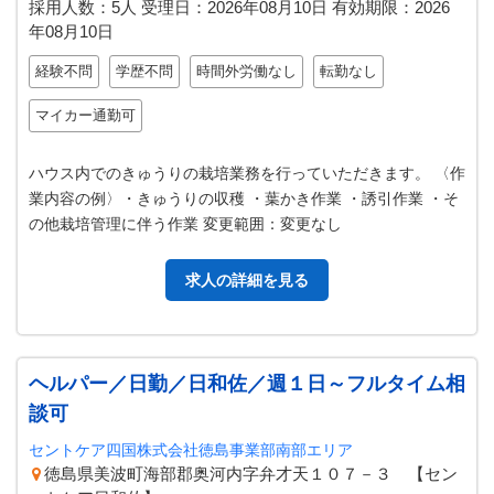
採用人数：5人
受理日：
2026年08月10日
有効期限：
2026
年08月10日
経験不問
学歴不問
時間外労働なし
転勤なし
マイカー通勤可
ハウス内でのきゅうりの栽培業務を行っていただきます。 〈作
業内容の例〉・きゅうりの収穫 ・葉かき作業 ・誘引作業 ・そ
の他栽培管理に伴う作業 変更範囲：変更なし
求人の詳細を見る
ヘルパー／日勤／日和佐／週１日～フルタイム相
談可
セントケア四国株式会社徳島事業部南部エリア
徳島県美波町海部郡奥河内字弁才天１０７－３ 【セン