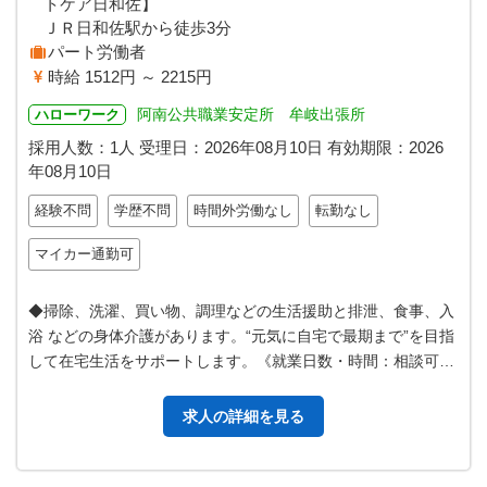
トケア日和佐】
ＪＲ日和佐駅から徒歩3分
パート労働者
時給 1512円 ～ 2215円
阿南公共職業安定所 牟岐出張所
ハローワーク
採用人数：1人
受理日：
2026年08月10日
有効期限：
2026
年08月10日
経験不問
学歴不問
時間外労働なし
転勤なし
マイカー通勤可
◆掃除、洗濯、買い物、調理などの生活援助と排泄、食事、入
浴 などの身体介護があります。“元気に自宅で最期まで”を目指
して在宅生活をサポートします。《就業日数・時間：相談可》
◆ここがポイント！ ・…
求人の詳細を見る