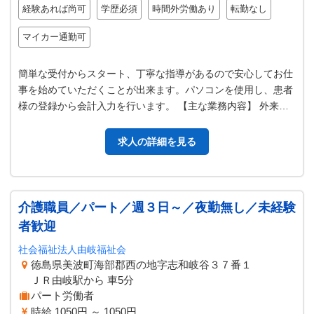
経験あれば尚可
学歴必須
時間外労働あり
転勤なし
マイカー通勤可
簡単な受付からスタート、丁寧な指導があるので安心してお仕
事を始めていただくことが出来ます。パソコンを使用し、患者
様の登録から会計入力を行います。 【主な業務内容】 外来受
付 診療会計入力 電話対応 …
求人の詳細を見る
介護職員／パート／週３日～／夜勤無し／未経験
者歓迎
社会福祉法人由岐福祉会
徳島県美波町海部郡西の地字志和岐谷３７番１
ＪＲ由岐駅から 車5分
パート労働者
時給 1050円 ～ 1050円