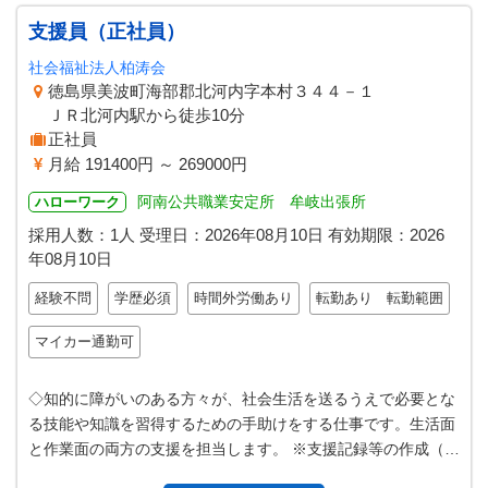
支援員（正社員）
社会福祉法人柏涛会
徳島県美波町海部郡北河内字本村３４４－１
ＪＲ北河内駅から徒歩10分
正社員
月給 191400円 ～ 269000円
阿南公共職業安定所 牟岐出張所
ハローワーク
採用人数：1人
受理日：
2026年08月10日
有効期限：
2026
年08月10日
経験不問
学歴必須
時間外労働あり
転勤あり 転勤範囲
マイカー通勤可
◇知的に障がいのある方々が、社会生活を送るうえで必要とな
る技能や知識を習得するための手助けをする仕事です。生活面
と作業面の両方の支援を担当します。 ※支援記録等の作成（パ
ソコン）作業あり。 業務変更…