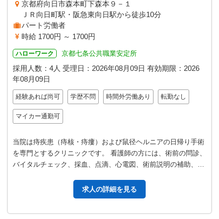
京都府向日市森本町下森本９－１
ＪＲ向日町駅・阪急東向日駅から徒歩10分
パート労働者
時給 1700円 ～ 1700円
京都七条公共職業安定所
ハローワーク
採用人数：4人
受理日：
2026年08月09日
有効期限：
2026
年08月09日
経験あれば尚可
学歴不問
時間外労働あり
転勤なし
マイカー通勤可
当院は痔疾患（痔核・痔瘻）および鼠径ヘルニアの日帰り手術
を専門とするクリニックです。 看護師の方には、術前の問診、
バイタルチェック、採血、点滴、心電図、術前説明の補助、医
師の診察介助を中心に担当して…
求人の詳細を見る