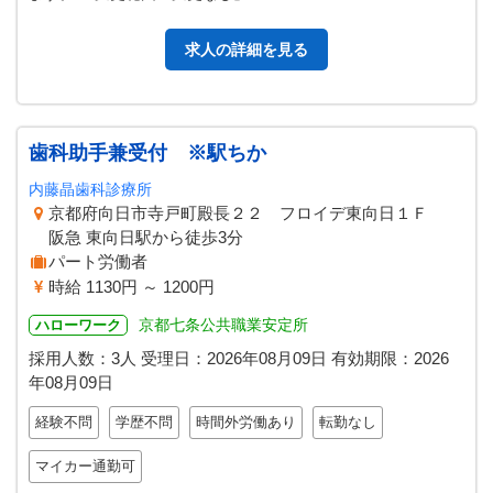
求人の詳細を見る
歯科助手兼受付 ※駅ちか
内藤晶歯科診療所
京都府向日市寺戸町殿長２２ フロイデ東向日１Ｆ
阪急 東向日駅から徒歩3分
パート労働者
時給 1130円 ～ 1200円
京都七条公共職業安定所
ハローワーク
採用人数：3人
受理日：
2026年08月09日
有効期限：
2026
年08月09日
経験不問
学歴不問
時間外労働あり
転勤なし
マイカー通勤可