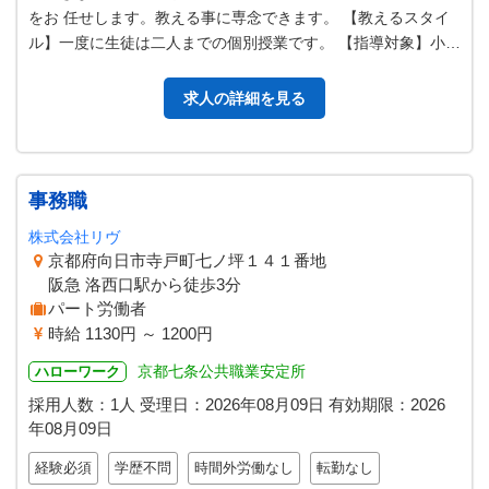
をお 任せします。教える事に専念できます。 【教えるスタイ
ル】一度に生徒は二人までの個別授業です。 【指導対象】小学
生～高校生対象。できる範囲…
求人の詳細を見る
事務職
株式会社リヴ
京都府向日市寺戸町七ノ坪１４１番地
阪急 洛西口駅から徒歩3分
パート労働者
時給 1130円 ～ 1200円
京都七条公共職業安定所
ハローワーク
採用人数：1人
受理日：
2026年08月09日
有効期限：
2026
年08月09日
経験必須
学歴不問
時間外労働なし
転勤なし