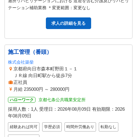
通所リハビリテーションにおける 送迎を含む介護及びリハビリ
テーション補助業務 ＊変更範囲：変更なし
求人の詳細を見る
施工管理（番頭）
株式会社築柴
京都府向日市森本町野田１－１
ＪＲ線 向日町駅から徒歩7分
正社員
月給 235000円 ～ 280000円
京都七条公共職業安定所
ハローワーク
採用人数：1人
受理日：
2026年08月09日
有効期限：
2026
年08月09日
経験あれば尚可
学歴必須
時間外労働あり
転勤なし