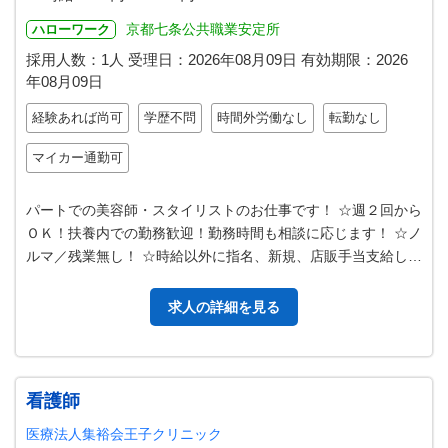
京都七条公共職業安定所
ハローワーク
採用人数：1人
受理日：
2026年08月09日
有効期限：
2026
年08月09日
経験あれば尚可
学歴不問
時間外労働なし
転勤なし
マイカー通勤可
パートでの美容師・スタイリストのお仕事です！ ☆週２回から
ＯＫ！扶養内での勤務歓迎！勤務時間も相談に応じます！ ☆ノ
ルマ／残業無し！ ☆時給以外に指名、新規、店販手当支給しま
す！ ☆年齢不問！交通費…
求人の詳細を見る
看護師
医療法人集裕会王子クリニック