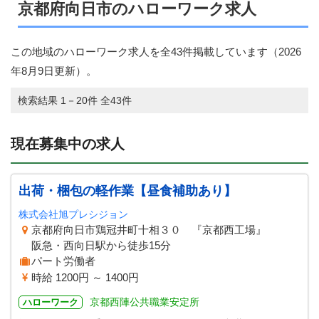
京都府向日市のハローワーク求人
この地域のハローワーク求人を全43件掲載しています（
2026
年8月9日
更新）。
検索結果 1－20件 全43件
現在募集中の求人
出荷・梱包の軽作業【昼食補助あり】
株式会社旭プレシジョン
京都府向日市鶏冠井町十相３０ 『京都西工場』
阪急・西向日駅から徒歩15分
パート労働者
時給 1200円 ～ 1400円
京都西陣公共職業安定所
ハローワーク