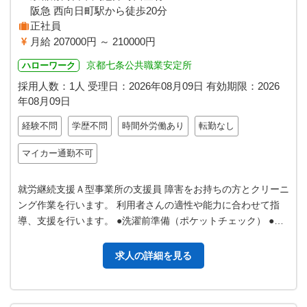
阪急 西向日町駅から徒歩20分
正社員
月給 207000円 ～ 210000円
京都七条公共職業安定所
ハローワーク
採用人数：1人
受理日：
2026年08月09日
有効期限：
2026
年08月09日
経験不問
学歴不問
時間外労働あり
転勤なし
マイカー通勤不可
就労継続支援Ａ型事業所の支援員 障害をお持ちの方とクリーニ
ング作業を行います。 利用者さんの適性や能力に合わせて指
導、支援を行います。 ●洗濯前準備（ポケットチェック） ●洗
濯された商品を手でたたむ…
求人の詳細を見る