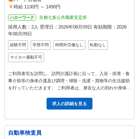
時給 1130円 ～ 1490円
京都七条公共職業安定所
ハローワーク
採用人数：2人
受理日：
2026年08月09日
有効期限：
2026
年08月09日
経験不問
学歴不問
時間外労働なし
転勤なし
マイカー通勤不可
ご利用者宅を訪問し、訪問介護計画に沿って、入浴・排泄・食
事介助等の身体介護及び調理・掃除・洗濯・買物等の生活援助
を行っていただきます。 ご利用者は、身近な人の別れや身体機
能の低下など、複雑な心情のな…
求人の詳細を見る
自動車検査員