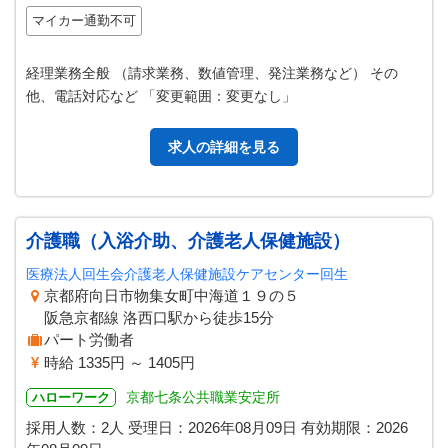
マイカー通勤不可
経理業務全般 （請求業務、数値管理、発注業務など） その
他、電話対応など 「変更範囲：変更なし」
求人の詳細を見る
介護職（入浴介助、介護老人保健施設）
医療法人回生会介護老人保健施設ケアセンター回生
京都府向日市物集女町中海道１９の５
阪急京都線 洛西口駅から徒歩15分
パート労働者
時給 1335円 ～ 1405円
京都七条公共職業安定所
ハローワーク
採用人数：2人
受理日：
2026年08月09日
有効期限：
2026