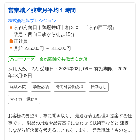
営業職／残業月平均１時間
株式会社旭プレシジョン
京都府向日市鶏冠井町十相３０ 『京都西工場』
阪急・西向日駅から徒歩15分
正社員
月給 225000円 ～ 315000円
京都西陣公共職業安定所
ハローワーク
採用人数：2人
受理日：
2026年08月09日
有効期限：
2026
年08月09日
経験不問
学歴必須
時間外労働あり
転勤なし
マイカー通勤可
お客様の要望を丁寧に聞き取り、 最適な表面処理を提案する仕
事です。 製品の用途や品質基準に合わせて技術部などと 連携
しながら解決策を考えることもあります。 営業職は「ものを売
る」だけでなく 「技術を…