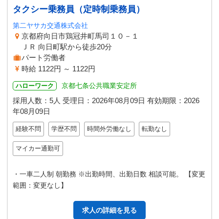
タクシー乗務員（定時制乗務員）
第二ヤサカ交通株式会社
京都府向日市鶏冠井町馬司１０－１
ＪＲ 向日町駅から徒歩20分
パート労働者
時給 1122円 ～ 1122円
京都七条公共職業安定所
ハローワーク
採用人数：5人
受理日：
2026年08月09日
有効期限：
2026
年08月09日
経験不問
学歴不問
時間外労働なし
転勤なし
マイカー通勤可
・一車二人制 朝勤務 ※出勤時間、出勤日数 相談可能。 【変更
範囲：変更なし】
求人の詳細を見る