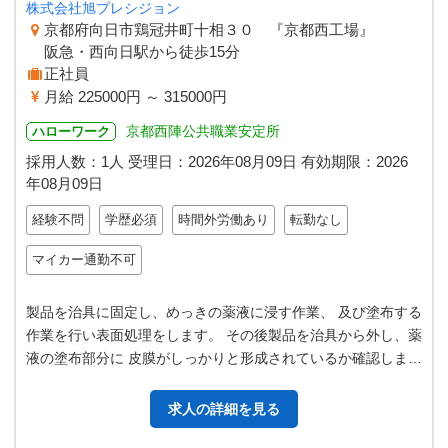
株式会社旭プレシジョン
京都府向日市鶏冠井町十相３０ 『京都西工場』
阪急・西向日駅から徒歩15分
正社員
月給 225000円 ～ 315000円
京都西陣公共職業安定所
ハローワーク
採用人数：1人
受理日：
2026年08月09日
有効期限：
2026
年08月09日
経験不問
学歴必須
時間外労働あり
転勤なし
マイカー通勤不可
製品を治具に固定し、めっきの薬液に浸す作業、 及び塗布する
作業を行い表面処理をします。 その後製品を治具から外し、薬
液の塗布部分に 皮膜がしっかりと形成されているか確認しま
す。 ※表面処理は用途に合…
求人の詳細を見る