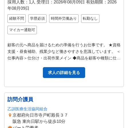
採用人数：1人
受理日：
2026年08月09日
有効期限：
2026
年08月09日
経験不問
学歴必須
時間外労働あり
転勤なし
マイカー通勤可
顧客の元へ商品を届けるための準備を行うお仕事です。 ★資格
支援・昼食補助、残業少など働きやすさを意識しています。 ＜
仕事内容＞仕分け・出荷作業メイン ◆商品を顧客や種類に仕分
けて整理 ◆商品を顧客へ…
求人の詳細を見る
訪問介護員
乙訓医療生活協同組合
京都府向日市寺戸町殿長３７
阪急 東向日駅から徒歩10分
パート労働者