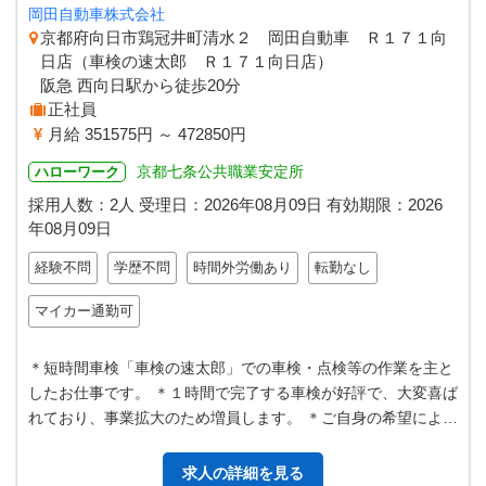
岡田自動車株式会社
京都府向日市鶏冠井町清水２ 岡田自動車 Ｒ１７１向
日店（車検の速太郎 Ｒ１７１向日店）
阪急 西向日駅から徒歩20分
正社員
月給 351575円 ～ 472850円
京都七条公共職業安定所
ハローワーク
採用人数：2人
受理日：
2026年08月09日
有効期限：
2026
年08月09日
経験不問
学歴不問
時間外労働あり
転勤なし
マイカー通勤可
＊短時間車検「車検の速太郎」での車検・点検等の作業を主と
したお仕事です。 ＊１時間で完了する車検が好評で、大変喜ば
れており、事業拡大のため増員します。 ＊ご自身の希望によっ
ては、トラックや重整備を主…
求人の詳細を見る