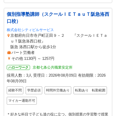
個別指導塾講師（スクールＩＥＴａｕＴ阪急洛西
口校）
株式会社シティビルサービス
京都府向日市寺戸町正田９－２ 『スクールＩＥＴａ
ｕＴ阪急洛西口校』
阪急 洛西口駅から徒歩1分
パート労働者
その他 1130円 ～ 1257円
京都七条公共職業安定所
ハローワーク
採用人数：3人
受理日：
2026年08月09日
有効期限：
2026
年08月09日
経験不問
学歴必須
時間外労働あり
転勤あり 転勤範囲
マイカー通勤不可
＊好きな科目で子ども達の役に立つ。個別授業の学習塾で授業