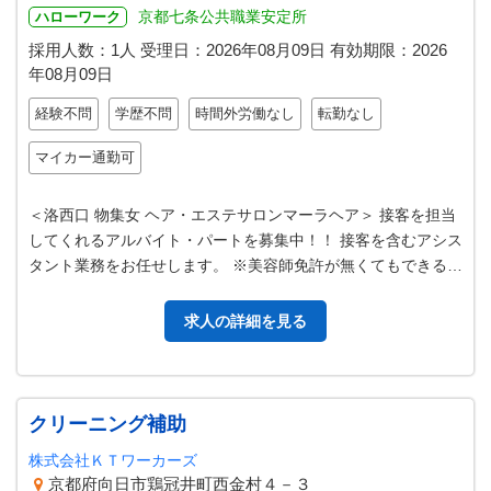
京都七条公共職業安定所
ハローワーク
採用人数：1人
受理日：
2026年08月09日
有効期限：
2026
年08月09日
経験不問
学歴不問
時間外労働なし
転勤なし
マイカー通勤可
＜洛西口 物集女 ヘア・エステサロンマーラヘア＞ 接客を担当
してくれるアルバイト・パートを募集中！！ 接客を含むアシス
タント業務をお任せします。 ※美容師免許が無くてもできるお
仕事をお願いします。 …
求人の詳細を見る
クリーニング補助
株式会社ＫＴワーカーズ
京都府向日市鶏冠井町西金村４－３