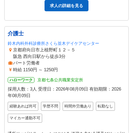
求人の詳細を見る
介護士
鈴木内科外科診療所さくら並木デイケアセンター
京都府向日市上植野町１２－５
阪急 西向日駅から徒歩3分
パート労働者
時給 1150円 ～ 1250円
京都七条公共職業安定所
ハローワーク
採用人数：3人
受理日：
2026年08月09日
有効期限：
2026
年08月09日
経験あれば尚可
学歴不問
時間外労働あり
転勤なし
マイカー通勤不可