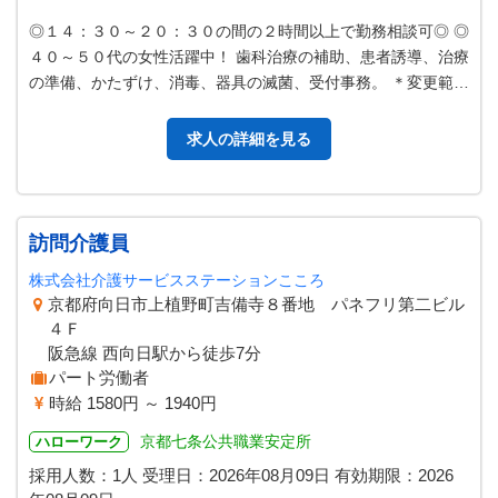
◎１４：３０～２０：３０の間の２時間以上で勤務相談可◎ ◎
４０～５０代の女性活躍中！ 歯科治療の補助、患者誘導、治療
の準備、かたずけ、消毒、器具の滅菌、受付事務。 ＊変更範
囲：変更なし
求人の詳細を見る
訪問介護員
株式会社介護サービスステーションこころ
京都府向日市上植野町吉備寺８番地 パネフリ第二ビル
４Ｆ
阪急線 西向日駅から徒歩7分
パート労働者
時給 1580円 ～ 1940円
京都七条公共職業安定所
ハローワーク
採用人数：1人
受理日：
2026年08月09日
有効期限：
2026