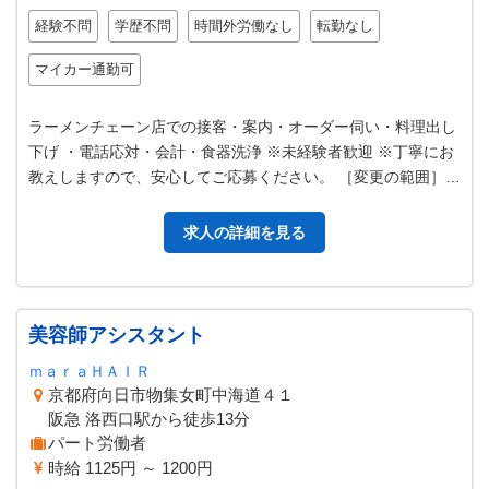
経験不問
学歴不問
時間外労働なし
転勤なし
マイカー通勤可
ラーメンチェーン店での接客・案内・オーダー伺い・料理出し
下げ ・電話応対・会計・食器洗浄 ※未経験者歓迎 ※丁寧にお
教えしますので、安心してご応募ください。 ［変更の範囲］変
更なし
求人の詳細を見る
美容師アシスタント
ｍａｒａＨＡＩＲ
京都府向日市物集女町中海道４１
阪急 洛西口駅から徒歩13分
パート労働者
時給 1125円 ～ 1200円