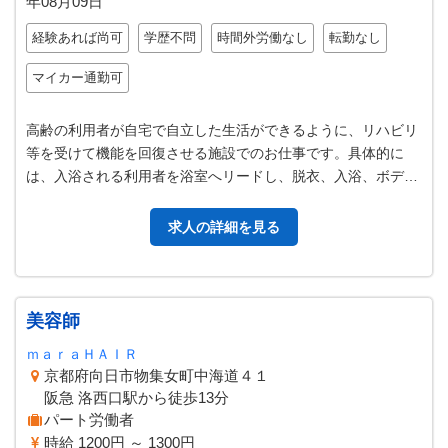
年08月09日
経験あれば尚可
学歴不問
時間外労働なし
転勤なし
マイカー通勤可
高齢の利用者が自宅で自立した生活ができるように、リハビリ
等を受けて機能を回復させる施設でのお仕事です。具体的に
は、入浴される利用者を浴室へリードし、脱衣、入浴、ボディ
ウォッシュ、洗髪、ブロー等の介…
求人の詳細を見る
美容師
ｍａｒａＨＡＩＲ
京都府向日市物集女町中海道４１
阪急 洛西口駅から徒歩13分
パート労働者
時給 1200円 ～ 1300円