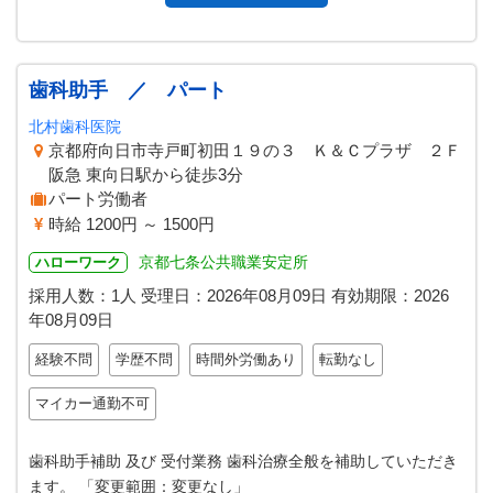
歯科助手 ／ パート
北村歯科医院
京都府向日市寺戸町初田１９の３ Ｋ＆Ｃプラザ ２Ｆ
阪急 東向日駅から徒歩3分
パート労働者
時給 1200円 ～ 1500円
京都七条公共職業安定所
ハローワーク
採用人数：1人
受理日：
2026年08月09日
有効期限：
2026
年08月09日
経験不問
学歴不問
時間外労働あり
転勤なし
マイカー通勤不可
歯科助手補助 及び 受付業務 歯科治療全般を補助していただき
ます。 「変更範囲：変更なし」