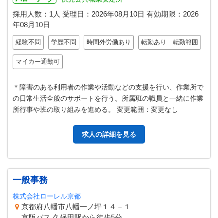
採用人数：1人
受理日：
2026年08月10日
有効期限：
2026
年08月10日
経験不問
学歴不問
時間外労働あり
転勤あり 転勤範囲
マイカー通勤可
＊障害のある利用者の作業や活動などの支援を行い、作業所で
の日常生活全般のサポートを行う。所属班の職員と一緒に作業
所行事や班の取り組みを進める。 変更範囲：変更なし
求人の詳細を見る
一般事務
株式会社ローレル京都
京都府八幡市八幡一ノ坪１４－１
京阪バス 久保田駅から徒歩5分