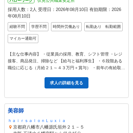
伏見公共職業安定所
ハローワーク
採用人数：2人
受理日：
2026年08月10日
有効期限：
2026
年08月10日
経験不問
学歴不問
時間外労働あり
転勤あり 転勤範囲
マイカー通勤可
【主な仕事内容】 ・従業員の採用、教育、シフト管理 ・レジ
接客、商品発注、掃除など 【給与と福利厚生】 ・６段階ある
職位に応じる（月給２１～４３万円＋賞与） ・前年の有給取得
率は６０％程度 【モデル…
求人の詳細を見る
美容師
ｈａｉｒｓａｌｏｎＬｕｘｉａ
京都府八幡市八幡源氏垣外２１－５