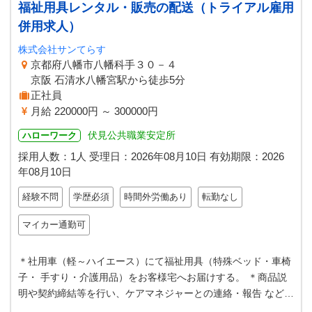
福祉用具レンタル・販売の配送（トライアル雇用
併用求人）
株式会社サンてらす
京都府八幡市八幡科手３０－４
京阪 石清水八幡宮駅から徒歩5分
正社員
月給 220000円 ～ 300000円
伏見公共職業安定所
ハローワーク
採用人数：1人
受理日：
2026年08月10日
有効期限：
2026
年08月10日
経験不問
学歴必須
時間外労働あり
転勤なし
マイカー通勤可
＊社用車（軽～ハイエース）にて福祉用具（特殊ベッド・車椅
子・ 手すり・介護用品）をお客様宅へお届けする。 ＊商品説
明や契約締結等を行い、ケアマネジャーとの連絡・報告 などを
行ってもらいます。 ＊福祉…