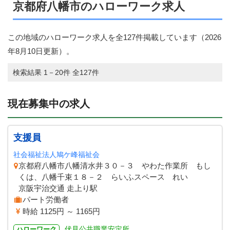
京都府八幡市のハローワーク求人
この地域のハローワーク求人を全127件掲載しています（
2026
年8月10日
更新）。
検索結果 1－20件 全127件
現在募集中の求人
支援員
社会福祉法人鳩ケ峰福祉会
京都府八幡市八幡清水井３０－３ やわた作業所 もし
くは、八幡千束１８－２ らいふスペース れい
京阪宇治交通 走上り駅
パート労働者
時給 1125円 ～ 1165円
伏見公共職業安定所
ハローワーク