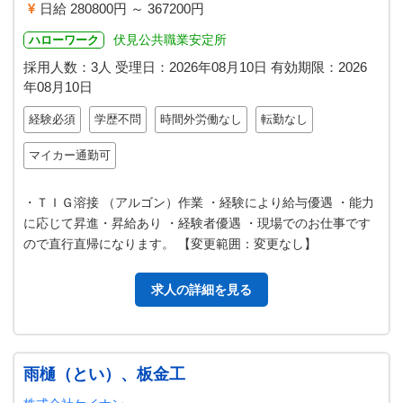
日給 280800円 ～ 367200円
伏見公共職業安定所
ハローワーク
採用人数：3人
受理日：
2026年08月10日
有効期限：
2026
年08月10日
経験必須
学歴不問
時間外労働なし
転勤なし
マイカー通勤可
・ＴＩＧ溶接 （アルゴン）作業 ・経験により給与優遇 ・能力
に応じて昇進・昇給あり ・経験者優遇 ・現場でのお仕事です
ので直行直帰になります。 【変更範囲：変更なし】
求人の詳細を見る
雨樋（とい）、板金工