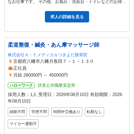
なお仕事です。 その他、お風呂・洗面台・トイレなどのお掃除
もあります。 男性女性を問…
求人の詳細を見る
柔道整復・鍼灸・あん摩マッサージ師
株式会社Ａ・Ｆメディカルつきよだ接骨院
京都府八幡市八幡月夜田７－１－１３０
正社員
月給 280000円 ～ 450000円
伏見公共職業安定所
ハローワーク
採用人数：1人
受理日：
2026年08月10日
有効期限：
2026
年08月10日
経験不問
学歴不問
時間外労働あり
転勤なし
マイカー通勤可