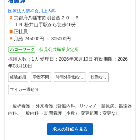
看護師
医療法人清祥会川上内科
京都府八幡市欽明台西２０－６
ＪＲ 松井山手駅から徒歩10分
正社員
月給 245000円 ～ 305000円
伏見公共職業安定所
ハローワーク
採用人数：1人
受理日：
2026年08月10日
有効期限：
2026
年08月10日
経験必須
学歴不問
時間外労働なし
転勤なし
マイカー通勤可
・透析看護 ・外来看護（腎臓内科、リウマチ・膠原病、循環器
内科、一般内科 ・訪問看護（少数） 変更範囲：変更なし
求人の詳細を見る