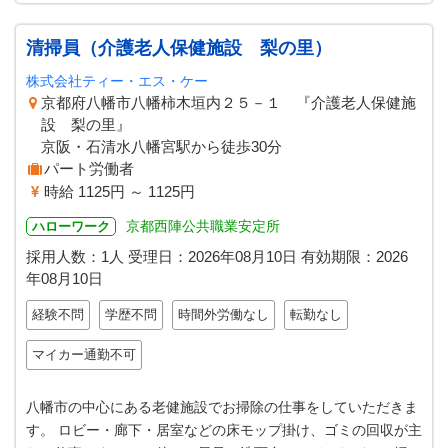
清掃員（介護老人保健施設 梨の里）
株式会社ティー・エス・ケー
京都府八幡市八幡柿木垣内２５－１ 『介護老人保健施
設 梨の里』
京阪・石清水八幡宮駅から徒歩30分
パート労働者
時給 1125円 ～ 1125円
京都西陣公共職業安定所
ハローワーク
採用人数：1人
受理日：
2026年08月10日
有効期限：
2026
年08月10日
経験不問
学歴不問
時間外労働なし
転勤なし
マイカー通勤不可
八幡市の中心にある老健施設でお掃除の仕事をしていただきま
す。 ロビー・廊下・居室などの床モップ掛け、ゴミの回収が主