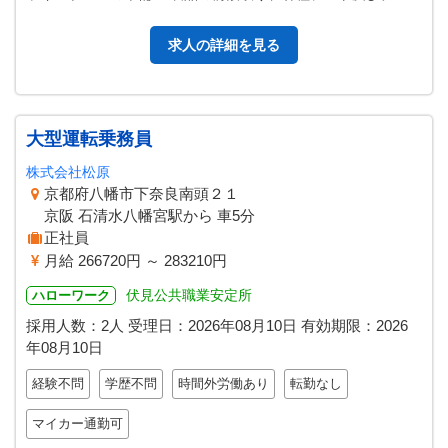
クなど ・上記、製造業務…
求人の詳細を見る
大型運転乗務員
株式会社松原
京都府八幡市下奈良南頭２１
京阪 石清水八幡宮駅から 車5分
正社員
月給 266720円 ～ 283210円
伏見公共職業安定所
ハローワーク
採用人数：2人
受理日：
2026年08月10日
有効期限：
2026
年08月10日
経験不問
学歴不問
時間外労働あり
転勤なし
マイカー通勤可