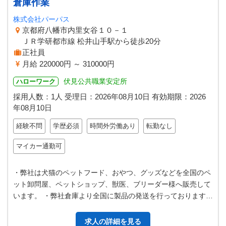
倉庫作業
株式会社パーパス
京都府八幡市内里女谷１０－１
ＪＲ学研都市線 松井山手駅から徒歩20分
正社員
月給 220000円 ～ 310000円
伏見公共職業安定所
ハローワーク
採用人数：1人
受理日：
2026年08月10日
有効期限：
2026
年08月10日
経験不問
学歴必須
時間外労働あり
転勤なし
マイカー通勤可
・弊社は犬猫のペットフード、おやつ、グッズなどを全国のペ
ット卸問屋、ペットショップ、獣医、ブリーダー様へ販売して
います。 ・弊社倉庫より全国に製品の発送を行っております。
・海外より輸入したペットフ…
求人の詳細を見る