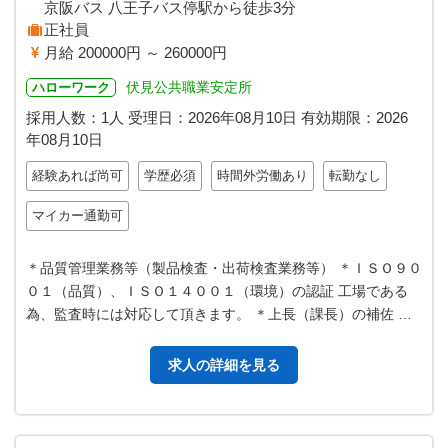
京阪バス 八王子バス停駅から徒歩3分
正社員
月給 200000円 ～ 260000円
伏見公共職業安定所
ハローワーク
採用人数：1人
受理日：
2026年08月10日
有効期限：
2026
年08月10日
経験あれば尚可
学歴必須
時間外労働あり
転勤なし
マイカー通勤可
＊品質管理業務等（製品検査・出荷検査業務等） ＊ＩＳＯ９０
０１（品質）、ＩＳＯ１４００１（環境）の認証 工場である
為、監査時には対応して頂きます。 ＊上長（課長）の補佐 ＊
製造ラインの品質安全の検証…
求人の詳細を見る