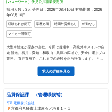
伏見公共職業安定所
ハローワーク
採用人数：3人
受理日：
2026年08月10日
有効期限：
2026
年08月10日
経験あれば尚可
学歴必須
時間外労働あり
転勤なし
マイカー通勤可
大型車陸送が原点の当社。今回は普通車・高級外車メインの自
走 陸送。福井～愛知～和歌山～兵庫の広域で、安全に運ぶプロ
業務。 直行直帰で、これまでの経験を正当評価します。 ＊土
日祝勤務がメインです。平日…
求人の詳細を見る
品質保証課 （管理職候補）
平和電機株式会社
京都府八幡市上津屋石ノ塔８１－１