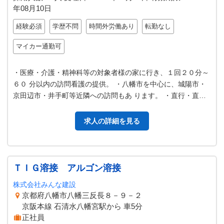
年08月10日
経験必須
学歴不問
時間外労働あり
転勤なし
マイカー通勤可
・医療・介護・精神科等の対象者様の家に行き、１回２０分～
６０ 分以内の訪問看護の提供。 ・八幡市を中心に、城陽市・
京田辺市・井手町等近隣への訪問もあ ります。 ・直行・直帰
も可能です。また、外部研修…
求人の詳細を見る
ＴＩＧ溶接 アルゴン溶接
株式会社みんな建設
京都府八幡市八幡三反長８－９－２
京阪本線 石清水八幡宮駅から 車5分
正社員