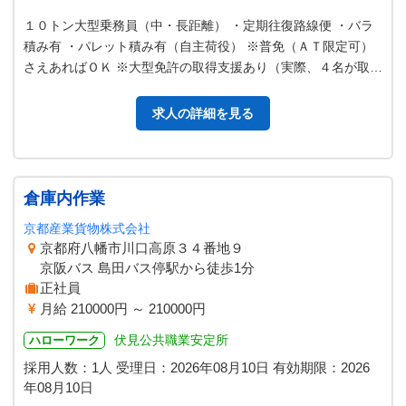
１０トン大型乗務員（中・長距離） ・定期往復路線便 ・バラ
積み有 ・パレット積み有（自主荷役） ※普免（ＡＴ限定可）
さえあればＯＫ ※大型免許の取得支援あり（実際、４名が取得
しました） ※フォークリ…
求人の詳細を見る
倉庫内作業
京都産業貨物株式会社
京都府八幡市川口高原３４番地９
京阪バス 島田バス停駅から徒歩1分
正社員
月給 210000円 ～ 210000円
伏見公共職業安定所
ハローワーク
採用人数：1人
受理日：
2026年08月10日
有効期限：
2026
年08月10日