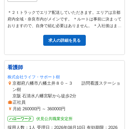
＊２ｔトラックでエリア配送していただきます。エリアは京都
府内全域・奈良市内がメインです。 ＊ルートは事前に決まって
おりますので、自身で組む必要はありません。 ＊入社後はまず
先輩社員が横に乗ってサポー…
求人の詳細を見る
看護師
株式会社ライフ・サポート樹
京都府八幡市八幡土井８０－３ 訪問看護ステーショ
ン樹
京阪 石清水八幡宮駅から徒歩2分
正社員
月給 260000円 ～ 360000円
伏見公共職業安定所
ハローワーク
採用人数：1人
受理日：
2026年08月10日
有効期限：
2026