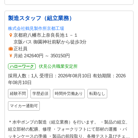
製造スタッフ（組立業務）
株式会社鶴見製作所京都工場
京都府八幡市上奈良長池１－１
京阪バス 御園神社前駅から徒歩3分
正社員
月給 242640円 ～ 350150円
伏見公共職業安定所
ハローワーク
採用人数：1人
受理日：
2026年08月10日
有効期限：
2026
年08月10日
経験不問
学歴必須
時間外労働あり
転勤なし
マイカー通勤可
＊水中ポンプの製造（組立業務）を行います。 ・製品の組立、
組立部材の配膳、修理 ・フォークリフトにて部材の運搬 ・パ
ッキンケースの準備 ・製品の前段取り、各種テスト及びチェッ