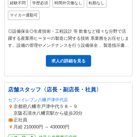
経験不問
学歴必須
時間外労働なし
転勤なし
マイカー通勤可
◎設備保全◎生産技術・工程設計 等 飲食など様々な分野で活
躍する産業用ヒーターの製造に関する技術 系業務をお任せしま
す。設備の管理やメンテナンスを行う設備保全 、製造指示書の
作成や製造データの管理を…
求人の詳細を見る
店舗スタッフ〈店長・副店長・社員〉
セブンイレブン八幡戸津中代店
京都府八幡市戸津中代５８－９
京阪石清水八幡宮駅から徒歩20分
正社員
月給 210000円 ～ 430000円