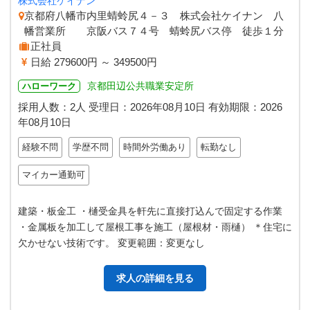
株式会社ケイナン
京都府八幡市内里蜻蛉尻４－３ 株式会社ケイナン 八
幡営業所 京阪バス７４号 蜻蛉尻バス停 徒歩１分
正社員
日給 279600円 ～ 349500円
京都田辺公共職業安定所
ハローワーク
採用人数：2人
受理日：
2026年08月10日
有効期限：
2026
年08月10日
経験不問
学歴不問
時間外労働あり
転勤なし
マイカー通勤可
建築・板金工 ・樋受金具を軒先に直接打込んで固定する作業
・金属板を加工して屋根工事を施工（屋根材・雨樋） ＊住宅に
欠かせない技術です。 変更範囲：変更なし
求人の詳細を見る