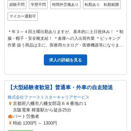
経験不問
学歴不問
時間外労働あり
転勤あり 転勤範囲
マイカー通勤可
＊年３～４回土曜出勤ありますが、基本的に土日祝休み！ ＊制
服・帽子・安全靴支給！ ＊倉庫への入出荷作業 ＊ピッキング
作業 扱う商品は主に、医療用カタログ・医療機器等になります
変更範囲：会社の定める…
求人の詳細を見る
【大型経験者歓迎】普通車・外車の自走陸送
株式会社ファーストスターキャリアサービス
京都府八幡市八幡女郎花６８番地の１
京阪電車 樟葉駅から徒歩25分
パート労働者
時給 1200円 ～ 1300円