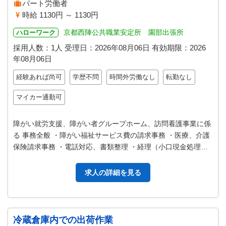
パート労働者
時給 1130円 ～ 1130円
京都西陣公共職業安定所 園部出張所
ハローワーク
採用人数：1人
受理日：
2026年08月06日
有効期限：
2026
年08月06日
経験あれば尚可
学歴不問
時間外労働なし
転勤なし
マイカー通勤可
障がい就労支援、障がい者グループホーム、訪問看護事業に係
る 事務全般 ・障がい福祉サービス費の請求事務 ・医療、介護
保険請求事務 ・電話対応、書類整理 ・経理（小口現金処理）
など 「変更範囲：変更な…
求人の詳細を見る
冷蔵倉庫内での出荷作業