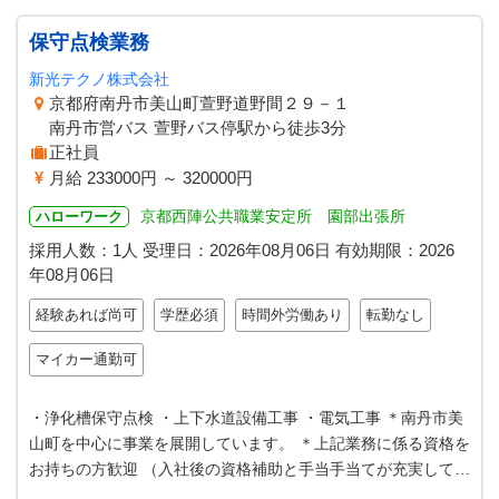
保守点検業務
新光テクノ株式会社
京都府南丹市美山町萱野道野間２９－１
南丹市営バス 萱野バス停駅から徒歩3分
正社員
月給 233000円 ～ 320000円
京都西陣公共職業安定所 園部出張所
ハローワーク
採用人数：1人
受理日：
2026年08月06日
有効期限：
2026
年08月06日
経験あれば尚可
学歴必須
時間外労働あり
転勤なし
マイカー通勤可
・浄化槽保守点検 ・上下水道設備工事 ・電気工事 ＊南丹市美
山町を中心に事業を展開しています。 ＊上記業務に係る資格を
お持ちの方歓迎 （入社後の資格補助と手当手当てが充実してい
ます） ＊Ｕターン・Ｉ…