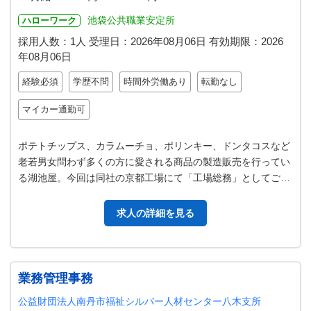
池袋公共職業安定所
ハローワーク
採用人数：1人
受理日：
2026年08月06日
有効期限：
2026
年08月06日
経験必須
学歴不問
時間外労働あり
転勤なし
マイカー通勤可
ポテトチップス、カラムーチョ、ポリンキー、ドンタコスなど
老若男女問わず多くの方に愛される商品の製造販売を行ってい
る湖池屋。今回は同社の京都工場にて「工場総務」としてご活
躍いただける方を募集いたします…
求人の詳細を見る
業務管理事務
公益財団法人南丹市福祉シルバー人材センター八木支所