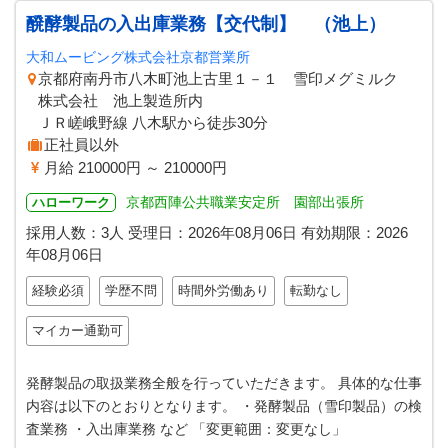
醗酵製品の入出庫業務【交代制】 （池上）
大和ムービング株式会社京都営業所
京都府南丹市八木町池上古里１－１ 雪印メグミルク
株式会社 池上製造所内
ＪＲ嵯峨野線 八木駅から徒歩30分
正社員以外
月給 210000円 ～ 210000円
京都西陣公共職業安定所 園部出張所
ハローワーク
採用人数：3人
受理日：
2026年08月06日
有効期限：
2026
年08月06日
経験必須
学歴不問
時間外労働あり
転勤なし
マイカー通勤可
発酵製品の取扱業務全般を行っていただきます。 具体的な仕事
内容は以下のとおりとなります。 ・発酵製品（雪印製品）の検
査業務 ・入出庫業務 など 「変更範囲：変更なし」