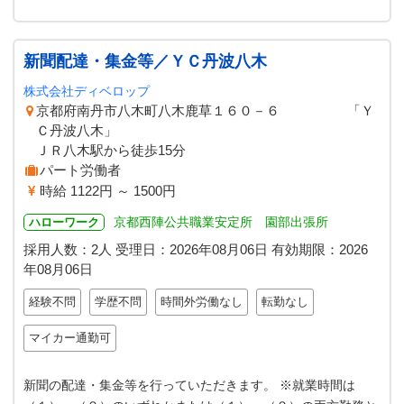
新聞配達・集金等／ＹＣ丹波八木
株式会社ディベロップ
京都府南丹市八木町八木鹿草１６０－６ 「Ｙ
Ｃ丹波八木」
ＪＲ八木駅から徒歩15分
パート労働者
時給 1122円 ～ 1500円
京都西陣公共職業安定所 園部出張所
ハローワーク
採用人数：2人
受理日：
2026年08月06日
有効期限：
2026
年08月06日
経験不問
学歴不問
時間外労働なし
転勤なし
マイカー通勤可
新聞の配達・集金等を行っていただきます。 ※就業時間は