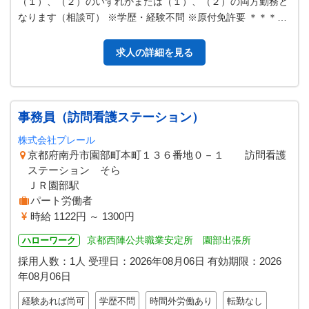
（１）、（２）のいずれかまたは（１）、（２）の両方勤務と
なります（相談可） ※学歴・経験不問 ※原付免許要 ＊＊＊急
募＊＊＊ 「変更範囲：変更な…
求人の詳細を見る
事務員（訪問看護ステーション）
株式会社プレール
京都府南丹市園部町本町１３６番地０－１ 訪問看護
ステーション そら
ＪＲ園部駅
パート労働者
時給 1122円 ～ 1300円
京都西陣公共職業安定所 園部出張所
ハローワーク
採用人数：1人
受理日：
2026年08月06日
有効期限：
2026
年08月06日
経験あれば尚可
学歴不問
時間外労働あり
転勤なし