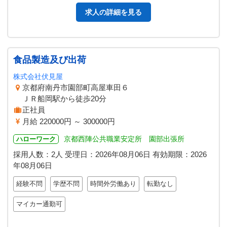
求人の詳細を見る
食品製造及び出荷
株式会社伏見屋
京都府南丹市園部町高屋車田６
ＪＲ船岡駅から徒歩20分
正社員
月給 220000円 ～ 300000円
京都西陣公共職業安定所 園部出張所
ハローワーク
採用人数：2人
受理日：
2026年08月06日
有効期限：
2026
年08月06日
経験不問
学歴不問
時間外労働あり
転勤なし
マイカー通勤可