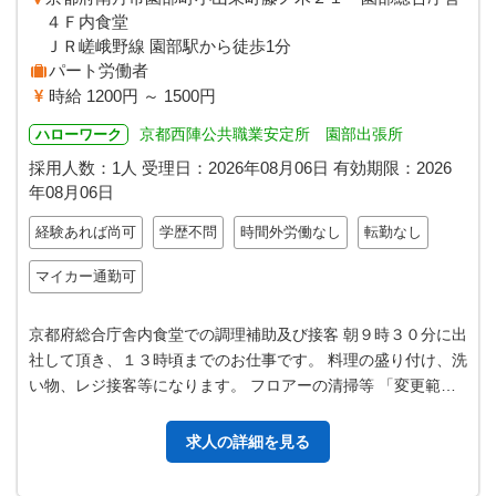
４Ｆ内食堂
ＪＲ嵯峨野線 園部駅から徒歩1分
パート労働者
時給 1200円 ～ 1500円
京都西陣公共職業安定所 園部出張所
ハローワーク
採用人数：1人
受理日：
2026年08月06日
有効期限：
2026
年08月06日
経験あれば尚可
学歴不問
時間外労働なし
転勤なし
マイカー通勤可
京都府総合庁舎内食堂での調理補助及び接客 朝９時３０分に出
社して頂き、１３時頃までのお仕事です。 料理の盛り付け、洗
い物、レジ接客等になります。 フロアーの清掃等 「変更範
囲：変更なし」
求人の詳細を見る