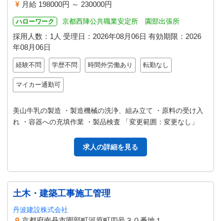
月給 198000円 ～ 230000円
京都西陣公共職業安定所 園部出張所
ハローワーク
採用人数：1人
受理日：
2026年08月06日
有効期限：
2026
年08月06日
経験不問
学歴不問
時間外労働あり
転勤なし
マイカー通勤可
美山牛乳の製造 ・製造機械の洗浄、組み立て ・原料の受け入
れ ・容器への充填作業 ・製品検査 「変更範囲：変更なし」
求人の詳細を見る
土木・建築工事施工管理
丹波建設株式会社
京都府南丹市園部町河原町四号３０番地１