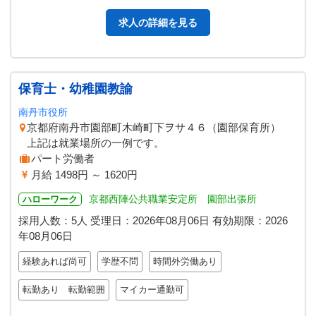
求人の詳細を見る
保育士・幼稚園教諭
南丹市役所
京都府南丹市園部町木崎町下ヲサ４６（園部保育所）
上記は就業場所の一例です。
パート労働者
月給 1498円 ～ 1620円
京都西陣公共職業安定所 園部出張所
ハローワーク
採用人数：5人
受理日：
2026年08月06日
有効期限：
2026
年08月06日
経験あれば尚可
学歴不問
時間外労働あり
転勤あり 転勤範囲
マイカー通勤可