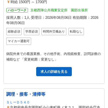
時給 1500円 ～ 1700円
京都西陣公共職業安定所 園部出張所
ハローワーク
採用人数：1人
受理日：
2026年08月06日
有効期限：
2026
年08月06日
経験必須
学歴必須
時間外労働あり
転勤なし
マイカー通勤可
病院外来での看護業務、その他手術、内視鏡検査、訪問診療の
補助など 「変更範囲：変更なし」
求人の詳細を見る
調理・接客・清掃等
ＳＬーＤ５４０
京都府南丹市園部町小山東町藤ノ木２１ 園部総合庁舎