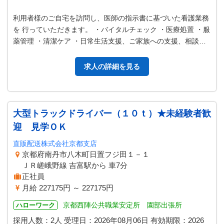
利用者様のご自宅を訪問し、医師の指示書に基づいた看護業務
を 行っていただきます。 ・バイタルチェック ・医療処置 ・服
薬管理 ・清潔ケア ・日常生活支援、ご家族への支援、相談対
応 ・訪問記録の作成 …
求人の詳細を見る
大型トラックドライバー（１０ｔ）★未経験者歓
迎 見学ＯＫ
直販配送株式会社京都支店
京都府南丹市八木町日置フジ田１－１
ＪＲ嵯峨野線 吉富駅から 車7分
正社員
月給 227175円 ～ 227175円
京都西陣公共職業安定所 園部出張所
ハローワーク
採用人数：2人
受理日：
2026年08月06日
有効期限：
2026