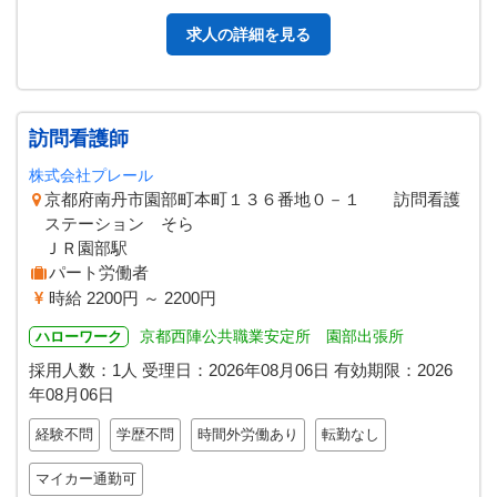
ティブ制度あり 資格手当…
求人の詳細を見る
訪問看護師
株式会社プレール
京都府南丹市園部町本町１３６番地０－１ 訪問看護
ステーション そら
ＪＲ園部駅
パート労働者
時給 2200円 ～ 2200円
京都西陣公共職業安定所 園部出張所
ハローワーク
採用人数：1人
受理日：
2026年08月06日
有効期限：
2026
年08月06日
経験不問
学歴不問
時間外労働あり
転勤なし
マイカー通勤可