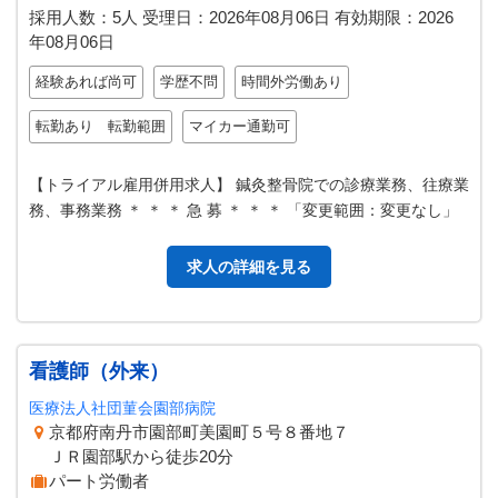
採用人数：5人
受理日：
2026年08月06日
有効期限：
2026
年08月06日
経験あれば尚可
学歴不問
時間外労働あり
転勤あり 転勤範囲
マイカー通勤可
【トライアル雇用併用求人】 鍼灸整骨院での診療業務、往療業
務、事務業務 ＊ ＊ ＊ 急 募 ＊ ＊ ＊ 「変更範囲：変更なし」
求人の詳細を見る
看護師（外来）
医療法人社団菫会園部病院
京都府南丹市園部町美園町５号８番地７
ＪＲ園部駅から徒歩20分
パート労働者