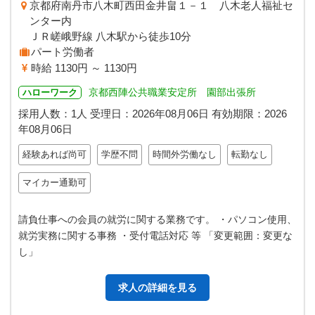
京都府南丹市八木町西田金井畠１－１ 八木老人福祉セ
ンター内
ＪＲ嵯峨野線 八木駅から徒歩10分
パート労働者
時給 1130円 ～ 1130円
京都西陣公共職業安定所 園部出張所
ハローワーク
採用人数：1人
受理日：
2026年08月06日
有効期限：
2026
年08月06日
経験あれば尚可
学歴不問
時間外労働なし
転勤なし
マイカー通勤可
請負仕事への会員の就労に関する業務です。 ・パソコン使用、
就労実務に関する事務 ・受付電話対応 等 「変更範囲：変更な
し」
求人の詳細を見る