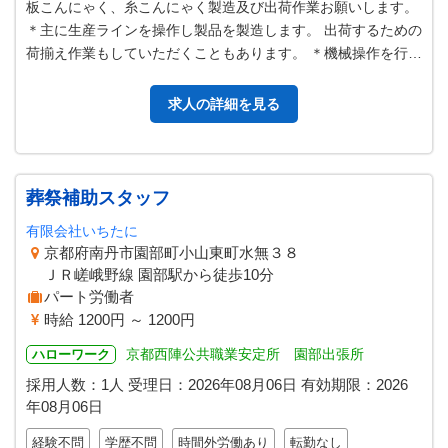
板こんにゃく、糸こんにゃく製造及び出荷作業お願いします。
＊主に生産ラインを操作し製品を製造します。 出荷するための
荷揃え作業もしていただくこともあります。 ＊機械操作を行う
作業です。 ＊主たる製造…
求人の詳細を見る
葬祭補助スタッフ
有限会社いちたに
京都府南丹市園部町小山東町水無３８
ＪＲ嵯峨野線 園部駅から徒歩10分
パート労働者
時給 1200円 ～ 1200円
京都西陣公共職業安定所 園部出張所
ハローワーク
採用人数：1人
受理日：
2026年08月06日
有効期限：
2026
年08月06日
経験不問
学歴不問
時間外労働あり
転勤なし