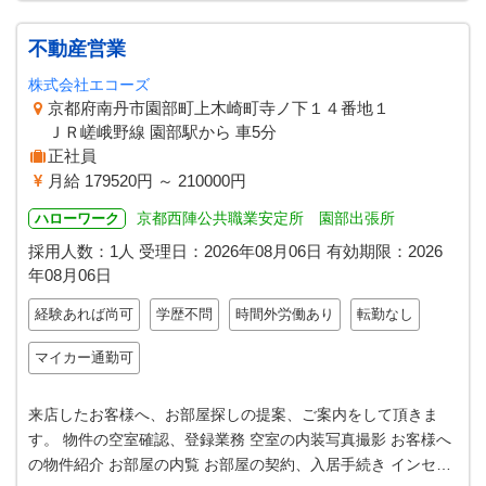
不動産営業
株式会社エコーズ
京都府南丹市園部町上木崎町寺ノ下１４番地１
ＪＲ嵯峨野線 園部駅から 車5分
正社員
月給 179520円 ～ 210000円
京都西陣公共職業安定所 園部出張所
ハローワーク
採用人数：1人
受理日：
2026年08月06日
有効期限：
2026
年08月06日
経験あれば尚可
学歴不問
時間外労働あり
転勤なし
マイカー通勤可
来店したお客様へ、お部屋探しの提案、ご案内をして頂きま
す。 物件の空室確認、登録業務 空室の内装写真撮影 お客様へ
の物件紹介 お部屋の内覧 お部屋の契約、入居手続き インセン