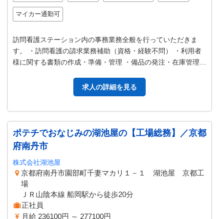
マイカー通勤可
訪問看護ステーション内の事務業務全般を行っていただきま
す。 ・訪問看護の請求業務補助（資格・経験不問） ・利用者
様に関する書類の作成・準備・管理 ・備品の発注・在庫管理
・データ入力、ファイリング …
求人の詳細を見る
ポテチでおなじみの湖池屋の【工場総務】／京都
府南丹市
株式会社湖池屋
京都府南丹市園部町千妻マカリ１－１ 湖池屋 京都工
場
ＪＲ山陰本線 船岡駅から徒歩20分
正社員
月給 236100円 ～ 277100円