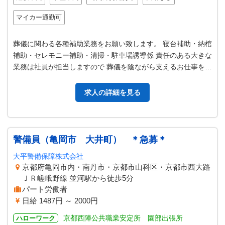
マイカー通勤可
葬儀に関わる各種補助業務をお願い致します。 寝台補助・納棺
補助・セレモニー補助・清掃・駐車場誘導係 責任のある大きな
業務は社員が担当しますので 葬儀を陰ながら支えるお仕事をお
任せします。 未経験の方…
求人の詳細を見る
警備員（亀岡市 大井町） ＊急募＊
大平警備保障株式会社
京都府亀岡市内・南丹市・京都市山科区・京都市西大路
ＪＲ嵯峨野線 並河駅から徒歩5分
パート労働者
日給 1487円 ～ 2000円
京都西陣公共職業安定所 園部出張所
ハローワーク