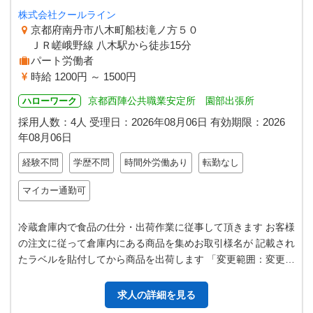
株式会社クールライン
京都府南丹市八木町船枝滝ノ方５０
ＪＲ嵯峨野線 八木駅から徒歩15分
パート労働者
時給 1200円 ～ 1500円
京都西陣公共職業安定所 園部出張所
ハローワーク
採用人数：4人
受理日：
2026年08月06日
有効期限：
2026
年08月06日
経験不問
学歴不問
時間外労働あり
転勤なし
マイカー通勤可
冷蔵倉庫内で食品の仕分・出荷作業に従事して頂きます お客様
の注文に従って倉庫内にある商品を集めお取引様名が 記載され
たラベルを貼付してから商品を出荷します 「変更範囲：変更な
し」
求人の詳細を見る