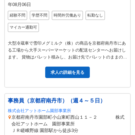
年08月06日
経験不問
学歴不問
時間外労働あり
転勤なし
マイカー通勤可
大型冷蔵車で雪印メグミルク（株）の商品を京都府南丹市にあ
る工場から大手スーパーマーケットの配送センターへお届けし
ます。 貨物はパレット積みし、お届け先でパレットのままの荷
卸しや台車へ手卸しをします。…
求人の詳細を見る
事務員（京都府南丹市）（週４～５日）
株式会社アットホーム園部事業所
京都府南丹市園部町小山東町西山１１－２ 株式
会社アットホーム 園部事業所
ＪＲ嵯峨野線 園部駅から徒歩3分