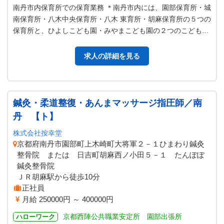
南丹市内保育所での保育業務 ＊南丹市内には、園部保育所・城
南保育所・八木中央保育所・八木 東育所・胡麻保育所の５つの
保育所と、ひよしこども園・みやまこども園の２つのこども園
と、園部幼稚園・八木中央幼…
求人の詳細を見る
鍼灸・柔道整復・あんまマッサージ指圧師／南
丹 【ト】
株式会社按幸堂
京都府南丹市園部町上木崎町大将軍２－１ひまわり鍼灸
整骨院 または 日吉町胡麻西ノ小田５－１ たんぽぽ
鍼灸整骨院
ＪＲ胡麻駅から徒歩10分
正社員
月給 250000円 ～ 400000円
京都西陣公共職業安定所 園部出張所
ハローワーク