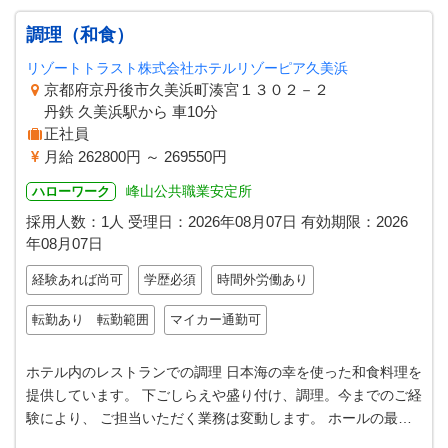
調理（和食）
リゾートトラスト株式会社ホテルリゾーピア久美浜
京都府京丹後市久美浜町湊宮１３０２－２
丹鉄 久美浜駅から 車10分
正社員
月給 262800円 ～ 269550円
峰山公共職業安定所
ハローワーク
採用人数：1人
受理日：
2026年08月07日
有効期限：
2026
年08月07日
経験あれば尚可
学歴必須
時間外労働あり
転勤あり 転勤範囲
マイカー通勤可
ホテル内のレストランでの調理 日本海の幸を使った和食料理を
提供しています。 下ごしらえや盛り付け、調理。今までのご経
験により、 ご担当いただく業務は変動します。 ホールの最大
収容数は２００名程度。４…