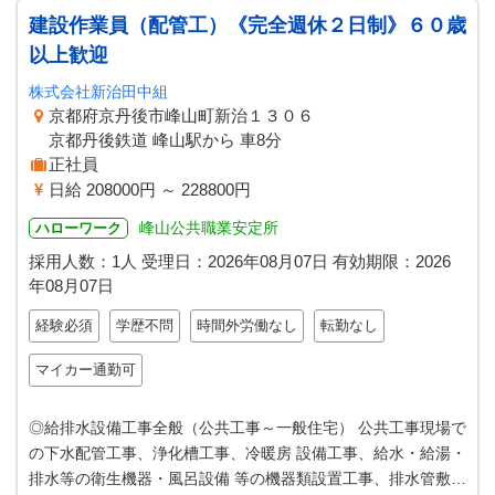
建設作業員（配管工）《完全週休２日制》６０歳
以上歓迎
株式会社新治田中組
京都府京丹後市峰山町新治１３０６
京都丹後鉄道 峰山駅から 車8分
正社員
日給 208000円 ～ 228800円
峰山公共職業安定所
ハローワーク
採用人数：1人
受理日：
2026年08月07日
有効期限：
2026
年08月07日
経験必須
学歴不問
時間外労働なし
転勤なし
マイカー通勤可
◎給排水設備工事全般（公共工事～一般住宅） 公共工事現場で
の下水配管工事、浄化槽工事、冷暖房 設備工事、給水・給湯・
排水等の衛生機器・風呂設備 等の機器類設置工事、排水管敷設