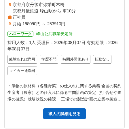
京都府京丹後市弥栄町木橋
京都丹後鉄道 峰山駅から 車10分
正社員
月給 198090円 ～ 253910円
峰山公共職業安定所
ハローワーク
採用人数：1人
受理日：
2026年08月07日
有効期限：
2026
年08月07日
経験あれば尚可
学歴不問
時間外労働あり
転勤なし
マイカー通勤可
・漬物の原材料（各種野菜）の仕入れに関する業務 全国の契約
生産者（農家）との仕入れに係る年間計画の策定（打 合せや圃
場の確認）栽培状況の確認 ・工場での製造計画の立案や製造現
場の各種改善業務 ・上記…
求人の詳細を見る