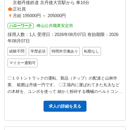
京都丹後鉄道 京丹後大宮駅から 車10分
正社員
月給 195000円 ～ 205000円
峰山公共職業安定所
ハローワーク
採用人数：1人
受理日：
2026年08月07日
有効期限：
2026
年08月07日
経験不問
学歴必須
時間外労働あり
転勤なし
マイカー通勤可
〇１０トントラックの運転、製品（チップ）の配達と山林作
業、 範囲は丹後一円です。 〇工場内に運ばれてきた丸太など
の木材を、ユンボを使って 細かく粉砕する機械のベルトコンベ
ア部分に運びます。 ベルトコ…
求人の詳細を見る