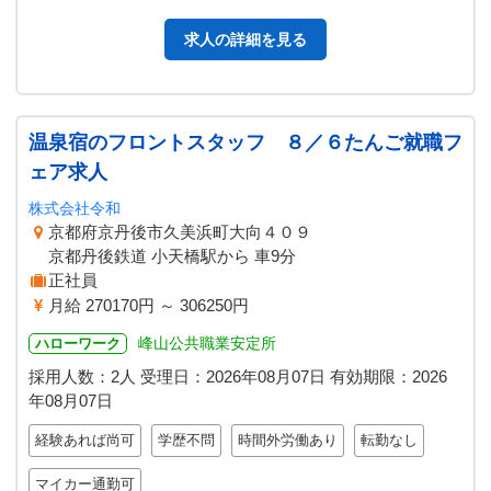
工事に伴う土木作業 も行…
求人の詳細を見る
温泉宿のフロントスタッフ ８／６たんご就職フ
ェア求人
株式会社令和
京都府京丹後市久美浜町大向４０９
京都丹後鉄道 小天橋駅から 車9分
正社員
月給 270170円 ～ 306250円
峰山公共職業安定所
ハローワーク
採用人数：2人
受理日：
2026年08月07日
有効期限：
2026
年08月07日
経験あれば尚可
学歴不問
時間外労働あり
転勤なし
マイカー通勤可