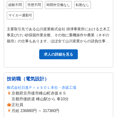
経験不問
学歴不問
時間外労働なし
転勤なし
マイカー通勤可
主要取引先である山川産業株式会社 掛津事業所における土木工
事及びけい砂採掘作業全般、その他に重機操作や農業（ネギの
栽培）の仕事もあります。ほぼ全て山川産業からの請負仕事で
す。 ＊経験者歓迎します。未…
求人の詳細を見る
技術職（電気設計）
株式会社日進ＰｒｏＳＯＬ本社・赤坂工場
京都府京丹後市峰山町赤坂８５
京都丹後鉄道 峰山駅から 車10分
正社員
月給 236880円 ～ 317360円