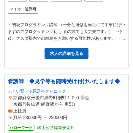
マイカー通勤可
・初級プログラミング講師 （十分な研修を当社にて丁寧に行い
ますのでプログラミング初心 者の方でも大丈夫です。） ・今
後、クスダ塾内での雑務をお願いする可能性があります。 ・希
望があれば、英語講師とし…
求人の詳細を見る
看護師 ◆見学等も随時受け付けいたします◆
ふくい腎・泌尿器科クリニック
京都府京丹後市網野町網野１００番地
京都丹後鉄道 網野駅から 車5分
正社員
月給 230000円 ～ 290000円
峰山公共職業安定所
ハローワーク