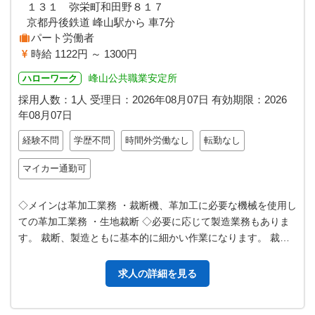
１３１ 弥栄町和田野８１７
京都丹後鉄道 峰山駅から 車7分
パート労働者
時給 1122円 ～ 1300円
峰山公共職業安定所
ハローワーク
採用人数：1人
受理日：
2026年08月07日
有効期限：
2026
年08月07日
経験不問
学歴不問
時間外労働なし
転勤なし
マイカー通勤可
◇メインは革加工業務 ・裁断機、革加工に必要な機械を使用し
ての革加工業務 ・生地裁断 ◇必要に応じて製造業務もありま
す。 裁断、製造ともに基本的に細かい作業になります。 裁断
は吉沢での一人での作業に…
求人の詳細を見る