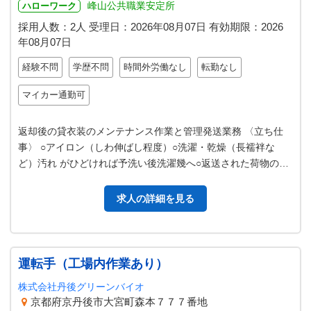
峰山公共職業安定所
ハローワーク
採用人数：2人
受理日：
2026年08月07日
有効期限：
2026
年08月07日
経験不問
学歴不問
時間外労働なし
転勤なし
マイカー通勤可
返却後の貸衣装のメンテナンス作業と管理発送業務 〈立ち仕
事〉 ○アイロン（しわ伸ばし程度）○洗濯・乾燥（長襦袢な
ど）汚れ がひどければ予洗い後洗濯幾へ○返送された荷物の開
封作業 ○返送された衣装の点…
求人の詳細を見る
運転手（工場内作業あり）
株式会社丹後グリーンバイオ
京都府京丹後市大宮町森本７７７番地