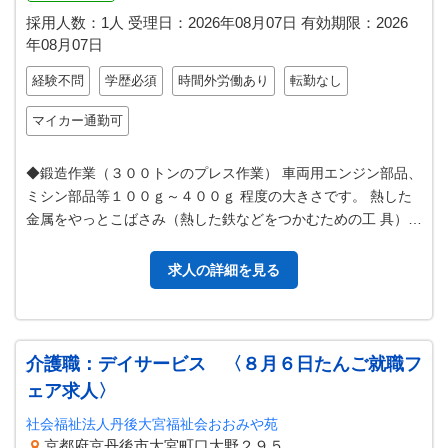
採用人数：1人
受理日：
2026年08月07日
有効期限：
2026
年08月07日
経験不問
学歴必須
時間外労働あり
転勤なし
マイカー通勤可
◆鍛造作業（３００トンのプレス作業） 車両用エンジン部品、
ミシン部品等１００ｇ～４００ｇ 程度の大きさです。 熱した
金属をやっとこばさみ（熱した鉄などをつかむための工 具）で
プレス金型に入れ、足踏み…
求人の詳細を見る
介護職：デイサービス 〈８月６日たんご就職フ
ェア求人〉
社会福祉法人丹後大宮福祉会おおみや苑
京都府京丹後市大宮町口大野２９５