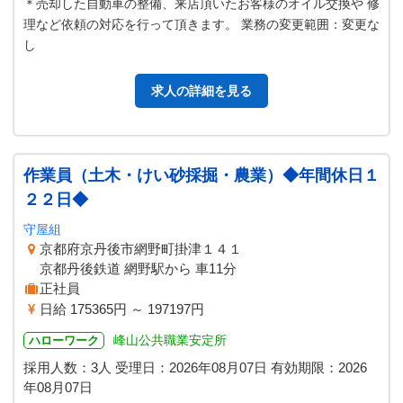
＊売却した自動車の整備、来店頂いたお客様のオイル交換や 修
理など依頼の対応を行って頂きます。 業務の変更範囲：変更な
し
求人の詳細を見る
作業員（土木・けい砂採掘・農業）◆年間休日１
２２日◆
守屋組
京都府京丹後市網野町掛津１４１
京都丹後鉄道 網野駅から 車11分
正社員
日給 175365円 ～ 197197円
峰山公共職業安定所
ハローワーク
採用人数：3人
受理日：
2026年08月07日
有効期限：
2026
年08月07日