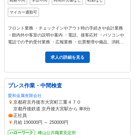
経験不問
学歴不問
時間外労働なし
転勤なし
マイカー通勤可
フロント業務 ・チェックインやアウト時の手続きや会計業務
・館内外や客室の説明や案内 ・電話、接客応対 ・パソコンや
電話での予約受付業務 ・広報業務 ・伝票整理や備品、消耗品
の管理や発注管理など 売…
求人の詳細を見る
プレス作業・中間検査
愛和金属有限会社
京都府京丹後市大宮町三重４７０
京都丹後鉄道 京丹後大宮駅から 車8分
正社員
月給 190000円 ～ 250000円
峰山公共職業安定所
ハローワーク