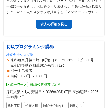
＊スタッフ３名（うち女性２名、パート０名） ＊新しい仲間と
一緒に一から新しいお店をつくりませんか ＊受付からお見送り
まで、全て１人のスタッフが担当する「マンツ ーマンサロン」
がコンセプトです。 【業…
求人の詳細を見る
初級プログラミング講師
株式会社クスダ塾
京都府京丹後市峰山町荒山アーバンサイドビル１号
京都丹後鉄道 峰山駅から徒歩12分
パート労働者
時給 1150円 ～ 1800円
峰山公共職業安定所
ハローワーク
採用人数：1人
受理日：
2026年08月07日
有効期限：
2026
年08月07日
経験不問
学歴必須
時間外労働なし
転勤なし