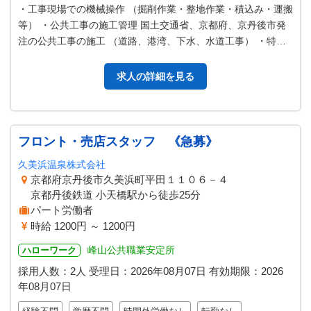
・工事現場での機械操作 （掘削作業・整地作業・積込み・運搬
等） ・公共工事の施工管理 国土交通省、京都府、京丹後市発
注の公共工事の施工 （道路、港湾、下水、水道工事） ・特殊
配管工事の配管作業 ポリ…
求人の詳細を見る
フロント・売店スタッフ 《急募》
久美浜温泉株式会社
京都府京丹後市久美浜町平田１１０６－４
京都丹後鉄道 小天橋駅から徒歩25分
パート労働者
時給 1200円 ～ 1200円
峰山公共職業安定所
ハローワーク
採用人数：2人
受理日：
2026年08月07日
有効期限：
2026
年08月07日