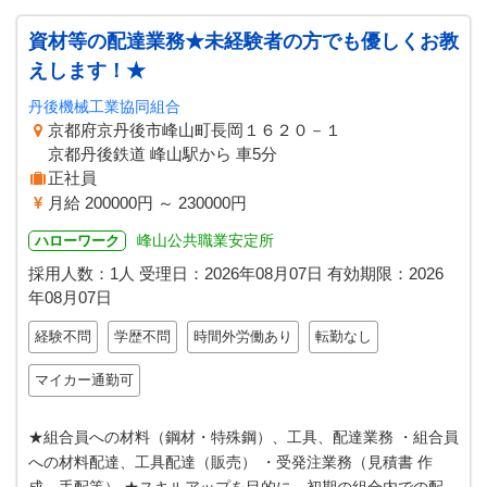
資材等の配達業務★未経験者の方でも優しくお教
えします！★
丹後機械工業協同組合
京都府京丹後市峰山町長岡１６２０－１
京都丹後鉄道 峰山駅から 車5分
正社員
月給 200000円 ～ 230000円
峰山公共職業安定所
ハローワーク
採用人数：1人
受理日：
2026年08月07日
有効期限：
2026
年08月07日
経験不問
学歴不問
時間外労働あり
転勤なし
マイカー通勤可
★組合員への材料（鋼材・特殊鋼）、工具、配達業務 ・組合員
への材料配達、工具配達（販売） ・受発注業務（見積書 作