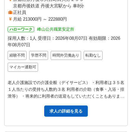
京都丹後鉄道 丹後大宮駅から 車8分
正社員
月給 213000円 ～ 222880円
峰山公共職業安定所
ハローワーク
採用人数：1人
受理日：
2026年08月07日
有効期限：
2026
年08月07日
経験不問
学歴不問
時間外労働あり
転勤なし
マイカー通勤可
老人介護施設での介護全般（デイサービス） ・利用者は３５名
１人当たりの受持ち人数約３名 利用者の介助（食事・入浴・排
泄等） ・将来的に利用者の送迎もしていただくこともありま
す。 （大宮町内、ハイエー…
求人の詳細を見る