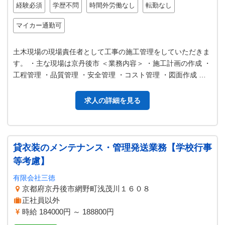
経験必須
学歴不問
時間外労働なし
転勤なし
マイカー通勤可
土木現場の現場責任者として工事の施工管理をしていただきま
す。 ・主な現場は京丹後市 ＜業務内容＞ ・施工計画の作成 ・
工程管理 ・品質管理 ・安全管理 ・コスト管理 ・図面作成 ・
測量 ・近隣との折…
求人の詳細を見る
貸衣装のメンテナンス・管理発送業務【学校行事
等考慮】
有限会社三徳
京都府京丹後市網野町浅茂川１６０８
正社員以外
時給 184000円 ～ 188800円