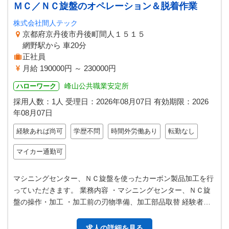
ＭＣ／ＮＣ旋盤のオペレーション＆脱着作業
株式会社間人テック
京都府京丹後市丹後町間人１５１５
網野駅から 車20分
正社員
月給 190000円 ～ 230000円
峰山公共職業安定所
ハローワーク
採用人数：1人
受理日：
2026年08月07日
有効期限：
2026
年08月07日
経験あれば尚可
学歴不問
時間外労働あり
転勤なし
マイカー通勤可
マシニングセンター、ＮＣ旋盤を使ったカーボン製品加工を行
っていただきます。 業務内容 ・マシニングセンター、ＮＣ旋
盤の操作・加工 ・加工前の刃物準備、加工部品取替 経験者歓
迎します。未経験者には丁寧…
求人の詳細を見る