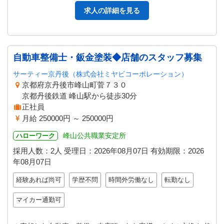
求人の詳細を見る
自動車整備士・鈑金塗装◆店舗のスタッフ募集
サーティー京丹後（株式会社ミヤビコーポレーション）
京都府京丹後市峰山町菅７３０
京都丹後鉄道 峰山駅から徒歩30分
正社員
月給 250000円 ～ 250000円
峰山公共職業安定所
ハローワーク
採用人数：2人
受理日：
2026年08月07日
有効期限：
2026
年08月07日
経験あれば尚可
学歴不問
時間外労働なし
転勤なし
マイカー通勤可