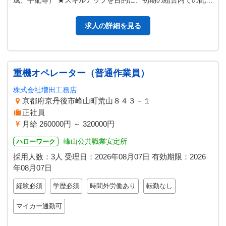
成、手配等） ★スキルアップを目的に、初期の組合内での配属
は流動的 業務の変更範囲：…
求人の詳細を見る
重機オペレーター（普通作業員）
株式会社増田工務店
京都府京丹後市峰山町荒山８４３－１
正社員
月給 260000円 ～ 320000円
峰山公共職業安定所
ハローワーク
採用人数：3人
受理日：
2026年08月07日
有効期限：
2026
年08月07日
経験必須
学歴必須
時間外労働あり
転勤なし
マイカー通勤可