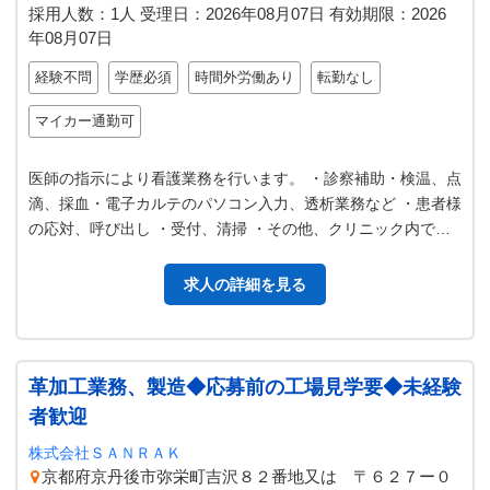
採用人数：1人
受理日：
2026年08月07日
有効期限：
2026
年08月07日
経験不問
学歴必須
時間外労働あり
転勤なし
マイカー通勤可
医師の指示により看護業務を行います。 ・診察補助・検温、点
滴、採血・電子カルテのパソコン入力、透析業務など ・患者様
の応対、呼び出し ・受付、清掃 ・その他、クリニック内での
付随する業務 ○福利厚生…
求人の詳細を見る
革加工業務、製造◆応募前の工場見学要◆未経験
者歓迎
株式会社ＳＡＮＲＡＫ
京都府京丹後市弥栄町吉沢８２番地又は 〒６２７ー０