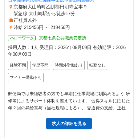
日本郵便株式会社郵便事業総本部山崎郵便局
京都府大山崎町乙訓郡円明寺宝本９
阪急線 大山崎駅から徒歩17分
正社員以外
時給 219456円 ～ 219456円
京都七条公共職業安定所
ハローワーク
採用人数：1人
受理日：
2026年08月09日
有効期限：
2026
年08月09日
経験不問
学歴不問
時間外労働あり
転勤なし
マイカー通勤不可
郵便局では未経験者の方でも早期に仕事職場に馴染めるよう 研
修等によるサポート体制を整えています。 習得スキルに応じた
年２回の昇給賞与（当社規程による）、 交通費の支給、正社員
登用制度 他にも様々な福…
求人の詳細を見る