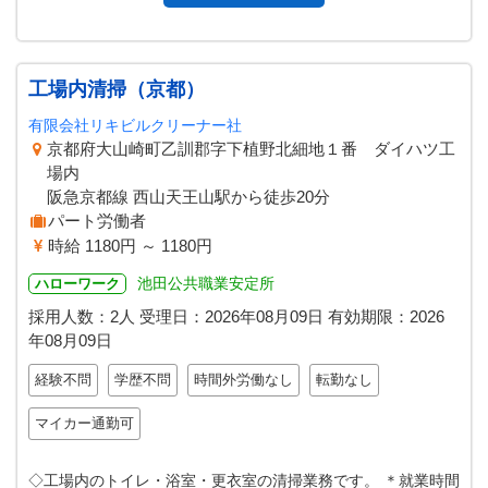
工場内清掃（京都）
有限会社リキビルクリーナー社
京都府大山崎町乙訓郡字下植野北細地１番 ダイハツ工
場内
阪急京都線 西山天王山駅から徒歩20分
パート労働者
時給 1180円 ～ 1180円
池田公共職業安定所
ハローワーク
採用人数：2人
受理日：
2026年08月09日
有効期限：
2026
年08月09日
経験不問
学歴不問
時間外労働なし
転勤なし
マイカー通勤可
◇工場内のトイレ・浴室・更衣室の清掃業務です。 ＊就業時間