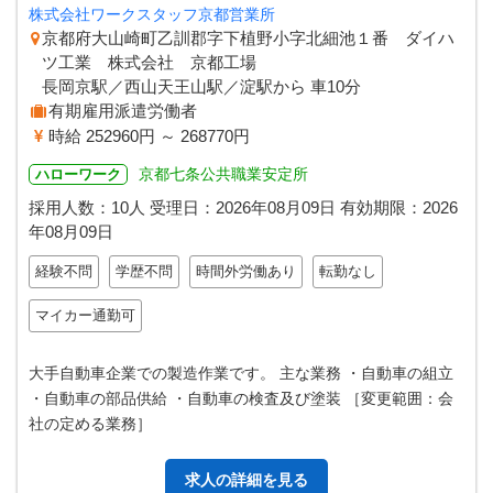
株式会社ワークスタッフ京都営業所
京都府大山崎町乙訓郡字下植野小字北細池１番 ダイハ
ツ工業 株式会社 京都工場
長岡京駅／西山天王山駅／淀駅から 車10分
有期雇用派遣労働者
時給 252960円 ～ 268770円
京都七条公共職業安定所
ハローワーク
採用人数：10人
受理日：
2026年08月09日
有効期限：
2026
年08月09日
経験不問
学歴不問
時間外労働あり
転勤なし
マイカー通勤可
大手自動車企業での製造作業です。 主な業務 ・自動車の組立
・自動車の部品供給 ・自動車の検査及び塗装 ［変更範囲：会
社の定める業務］
求人の詳細を見る