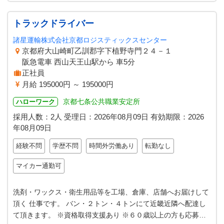
トラックドライバー
諸星運輸株式会社京都ロジスティックスセンター
京都府大山崎町乙訓郡字下植野寺門２４－１
阪急電車 西山天王山駅から 車5分
正社員
月給 195000円 ～ 195000円
京都七条公共職業安定所
ハローワーク
採用人数：2人
受理日：
2026年08月09日
有効期限：
2026
年08月09日
経験不問
学歴不問
時間外労働あり
転勤なし
マイカー通勤可
洗剤・ワックス・衛生用品等を工場、倉庫、店舗へお届けして
頂く 仕事です。 バン・２トン・４トンにて近畿近隣へ配達し
て頂きます。 ※資格取得支援あり ※６０歳以上の方も応募相