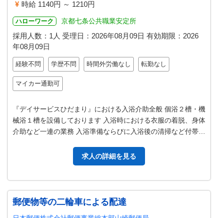
時給 1140円 ～ 1210円
京都七条公共職業安定所
ハローワーク
採用人数：1人
受理日：
2026年08月09日
有効期限：
2026
年08月09日
経験不問
学歴不問
時間外労働なし
転勤なし
マイカー通勤可
『デイサービスひだまり』における入浴介助全般 個浴２槽・機
械浴１槽を設備しております 入浴時における衣服の着脱、身体
介助など一連の業務 入浴準備ならびに入浴後の清掃など付帯業
務を含みます ＊変更範囲…
求人の詳細を見る
郵便物等の二輪車による配達