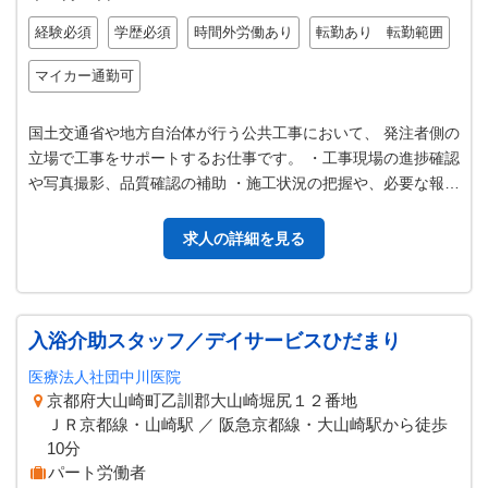
経験必須
学歴必須
時間外労働あり
転勤あり 転勤範囲
マイカー通勤可
国土交通省や地方自治体が行う公共工事において、 発注者側の
立場で工事をサポートするお仕事です。 ・工事現場の進捗確認
や写真撮影、品質確認の補助 ・施工状況の把握や、必要な報告
資料の作成 就業場所は、…
求人の詳細を見る
入浴介助スタッフ／デイサービスひだまり
医療法人社団中川医院
京都府大山崎町乙訓郡大山崎堀尻１２番地
ＪＲ京都線・山崎駅 ／ 阪急京都線・大山崎駅から徒歩
10分
パート労働者