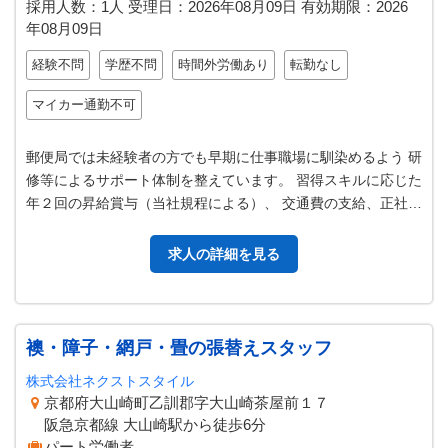
採用人数：1人
受理日：
2026年08月09日
有効期限：
2026
年08月09日
経験不問
学歴不問
時間外労働あり
転勤なし
マイカー通勤不可
郵便局では未経験者の方でも早期に仕事職場に馴染めるよう 研
修等によるサポート体制を整えています。 習得スキルに応じた
年２回の昇給賞与（当社規程による）、 交通費の支給、正社員
登用制度 他にも様々な福…
求人の詳細を見る
襖・障子・網戸・畳の張替えスタッフ
株式会社ネクストスタイル
京都府大山崎町乙訓郡字大山崎茶屋前１７
阪急京都線 大山崎駅から徒歩6分
パート労働者