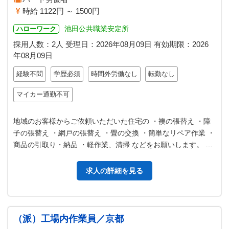
時給 1122円 ～ 1500円
池田公共職業安定所
ハローワーク
採用人数：2人
受理日：
2026年08月09日
有効期限：
2026
年08月09日
経験不問
学歴必須
時間外労働なし
転勤なし
マイカー通勤不可
地域のお客様からご依頼いただいた住宅の ・襖の張替え ・障
子の張替え ・網戸の張替え ・畳の交換 ・簡単なリペア作業 ・
商品の引取り・納品 ・軽作業、清掃 などをお願いします。 ＊
最初は先輩スタッフ…
求人の詳細を見る
（派）工場内作業員／京都