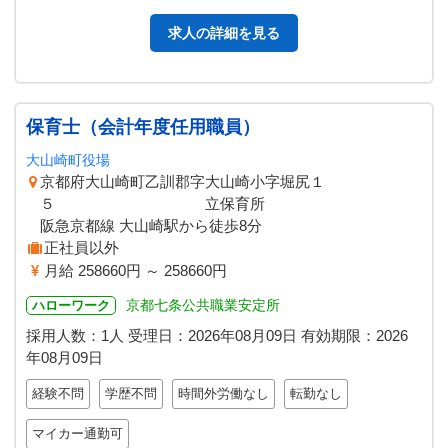
談に応じます。 変更範囲：…
求人の詳細を見る
保育士（会計年度任用職員）
大山崎町役場
京都府大山崎町乙訓郡字大山崎小字堀尻１
５ 立保育所
阪急京都線 大山崎駅から徒歩8分
正社員以外
月給 258660円 ～ 258660円
京都七条公共職業安定所
ハローワーク
採用人数：1人
受理日：
2026年08月09日
有効期限：
2026
年08月09日
経験不問
学歴不問
時間外労働なし
転勤なし
マイカー通勤可