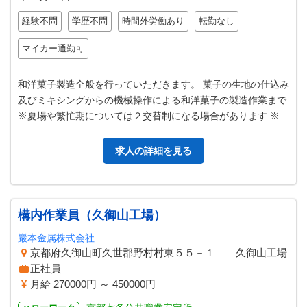
経験不問
学歴不問
時間外労働あり
転勤なし
マイカー通勤可
和洋菓子製造全般を行っていただきます。 菓子の生地の仕込み
及びミキシングからの機械操作による和洋菓子の製造作業まで
※夏場や繁忙期については２交替制になる場合があります ※冷
暖房完備、きれいで働きや…
求人の詳細を見る
構内作業員（久御山工場）
巖本金属株式会社
京都府久御山町久世郡野村村東５５－１ 久御山工場
正社員
月給 270000円 ～ 450000円