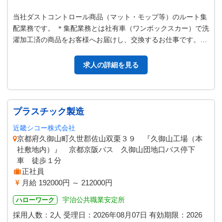
当社ダストコントロール商品（マット・モップ等）のルート集
配業務です。 ＊集配業務とは社有車（ワンボックスカー）で洗
濯加工済の商品をお客様へお届けし、交換するお仕事です。固
定ルートなので初めてでも安心…
求人の詳細を見る
プラスチック製造
近畿シコー株式会社
京都府久御山町久世郡佐山双栗３９ 『久御山工場（本
社敷地内）』 京都京阪バス 久御山団地口バス停下
車 徒歩１分
正社員
月給 192000円 ～ 212000円
宇治公共職業安定所
ハローワーク
採用人数：2人
受理日：
2026年08月07日
有効期限：
2026