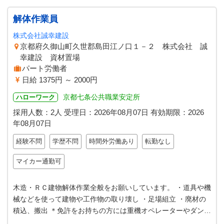
解体作業員
株式会社誠幸建設
京都府久御山町久世郡島田江ノ口１－２ 株式会社 誠
幸建設 資材置場
パート労働者
日給 1375円 ～ 2000円
京都七条公共職業安定所
ハローワーク
採用人数：2人
受理日：
2026年08月07日
有効期限：
2026
年08月07日
経験不問
学歴不問
時間外労働あり
転勤なし
マイカー通勤可
木造・ＲＣ建物解体作業全般をお願いしています。 ・道具や機
械などを使って建物や工作物の取り壊し ・足場組立 ・廃材の
積込、搬出 ＊免許をお持ちの方には重機オペレーターやダンプ
車両等を使っての処分場へ…