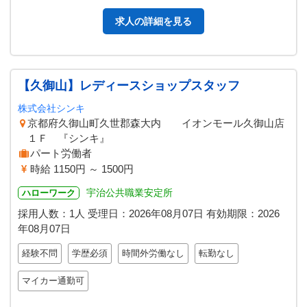
求人の詳細を見る
【久御山】レディースショップスタッフ
株式会社シンキ
京都府久御山町久世郡森大内 イオンモール久御山店
１Ｆ 『シンキ』
パート労働者
時給 1150円 ～ 1500円
宇治公共職業安定所
ハローワーク
採用人数：1人
受理日：
2026年08月07日
有効期限：
2026
年08月07日
経験不問
学歴必須
時間外労働なし
転勤なし
マイカー通勤可