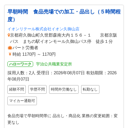
早朝時間 食品売場での加工・品出し（５時間程
度）
イオンリテール株式会社イオン久御山店
京都府久御山町久世郡森南大内１５６－１ 京都京阪
バス まちの駅イオンモール久御山バス停 徒歩１分
パート労働者
時給 1170円 ～ 1170円
宇治公共職業安定所
ハローワーク
採用人数：2人
受理日：
2026年08月07日
有効期限：
2026
年08月07日
経験不問
学歴不問
時間外労働なし
転勤なし
マイカー通勤可
食品売場で早朝時間帯に 品出し・商品化 業務の変更範囲：変
更なし