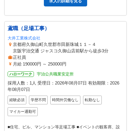
求人の詳細を見る
鳶職（足場工事）
大井工業株式会社
京都府久御山町久世郡市田新珠城１１－４
京阪宇治交通 ジャスコ久御山店前駅から徒歩3分
正社員
月給 190000円 ～ 250000円
宇治公共職業安定所
ハローワーク
採用人数：1人
受理日：
2026年08月07日
有効期限：
2026
年08月07日
経験必須
学歴不問
時間外労働なし
転勤なし
マイカー通勤可
■住宅、ビル、マンション等足場工事 ■イベントの観客席、設