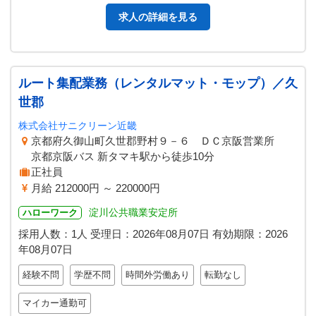
求人の詳細を見る
ルート集配業務（レンタルマット・モップ）／久
世郡
株式会社サニクリーン近畿
京都府久御山町久世郡野村９－６ ＤＣ京阪営業所
京都京阪バス 新タマキ駅から徒歩10分
正社員
月給 212000円 ～ 220000円
淀川公共職業安定所
ハローワーク
採用人数：1人
受理日：
2026年08月07日
有効期限：
2026
年08月07日
経験不問
学歴不問
時間外労働あり
転勤なし
マイカー通勤可