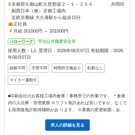
京都府久御山町久世郡栄２－１－２０４ 共同印
刷西日本（株）京都工場内
近鉄京都線 大久保駅から徒歩15分
正社員
月給 201000円 ～ 201000円
宇治公共職業安定所
ハローワーク
採用人数：1人
受理日：
2026年08月07日
有効期限：
2026
年08月07日
経験不問
学歴不問
時間外労働あり
転勤なし
マイカー通勤可
■印刷会社のお客様工場内倉庫・事務所での作業です。 ＊倉庫
内の入出庫・管理業務 ※リフト免許あれば良いですが、なくて
も採用後免許取得補助があ ります。 ※業務の変更範囲：会社
の定める業務
求人の詳細を見る