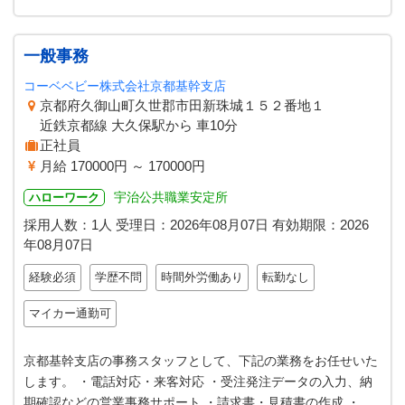
一般事務
コーベベビー株式会社京都基幹支店
京都府久御山町久世郡市田新珠城１５２番地１
近鉄京都線 大久保駅から 車10分
正社員
月給 170000円 ～ 170000円
宇治公共職業安定所
ハローワーク
採用人数：1人
受理日：
2026年08月07日
有効期限：
2026
年08月07日
経験必須
学歴不問
時間外労働あり
転勤なし
マイカー通勤可
京都基幹支店の事務スタッフとして、下記の業務をお任せいた
します。 ・電話対応・来客対応 ・受注発注データの入力、納
期確認などの営業事務サポート ・請求書・見積書の作成 ・社