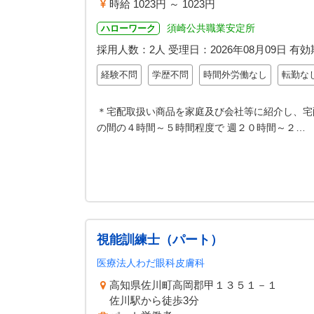
時給 1023円 ～ 1023円
須崎公共職業安定所
ハローワーク
採用人数：2人
受理日：
2026年08月09日
有効
経験不問
学歴不問
時間外労働なし
転勤な
＊宅配取扱い商品を家庭及び会社等に紹介し、宅
の間の４時間～５時間程度で 週２０時間～２…
視能訓練士（パート）
医療法人わだ眼科皮膚科
高知県佐川町高岡郡甲１３５１－１
佐川駅から徒歩3分