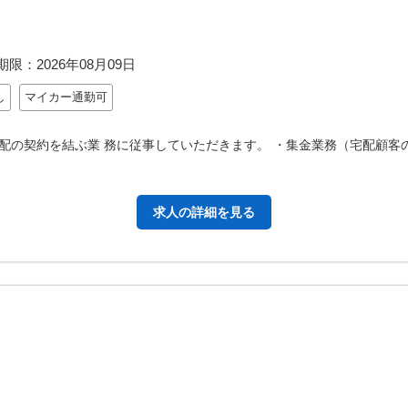
期限：
2026年08月09日
し
マイカー通勤可
配の契約を結ぶ業 務に従事していただきます。 ・集金業務（宅配顧客
求人の詳細を見る