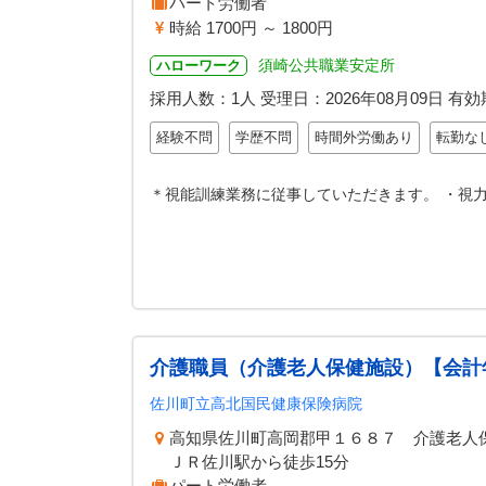
パート労働者
時給 1700円 ～ 1800円
須崎公共職業安定所
ハローワーク
採用人数：1人
受理日：
2026年08月09日
有効
経験不問
学歴不問
時間外労働あり
転勤な
＊視能訓練業務に従事していただきます。 ・視力
介護職員（介護老人保健施設）【会計
佐川町立高北国民健康保険病院
高知県佐川町高岡郡甲１６８７ 介護老人
ＪＲ佐川駅から徒歩15分
パート労働者