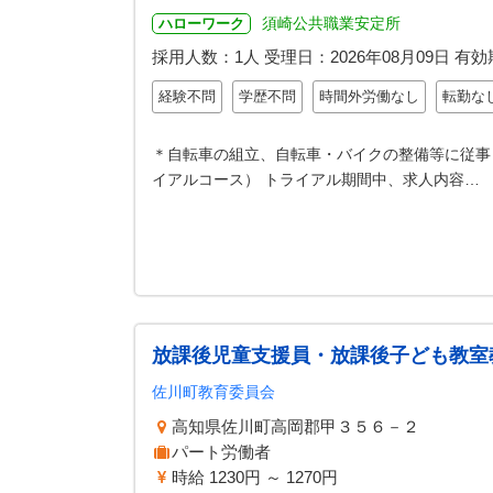
須崎公共職業安定所
ハローワーク
採用人数：1人
受理日：
2026年08月09日
有効
経験不問
学歴不問
時間外労働なし
転勤な
＊自転車の組立、自転車・バイクの整備等に従事
イアルコース） トライアル期間中、求人内容…
放課後児童支援員・放課後子ども教室
佐川町教育委員会
高知県佐川町高岡郡甲３５６－２
パート労働者
時給 1230円 ～ 1270円