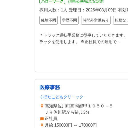
須崎公共職業安定所
ハローワーク
採用人数：1人
受理日：
2026年08月09日
有効
経験不問
学歴不問
時間外労働あり
転勤な
＊トラック運転手業務に従事していただきます。
ラックを使用します。 ※正社員での雇用で…
医療事務
くぼたこどもクリニック
高知県佐川町高岡郡甲１０５０－５
ＪＲ佐川駅から徒歩3分
正社員
月給 150000円 ～ 170000円