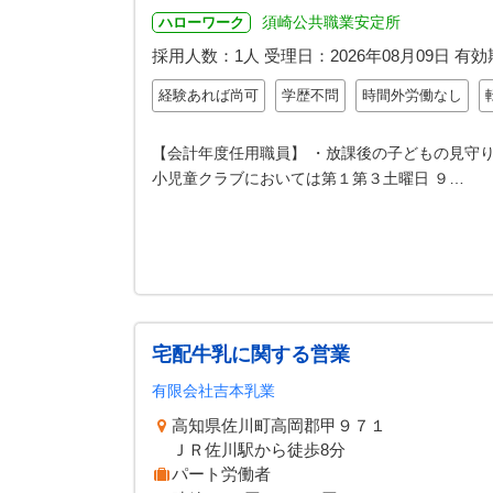
須崎公共職業安定所
ハローワーク
採用人数：1人
受理日：
2026年08月09日
有効
経験あれば尚可
学歴不問
時間外労働なし
【会計年度任用職員】 ・放課後の子どもの見守り
小児童クラブにおいては第１第３土曜日 ９…
宅配牛乳に関する営業
有限会社吉本乳業
高知県佐川町高岡郡甲９７１
ＪＲ佐川駅から徒歩8分
パート労働者