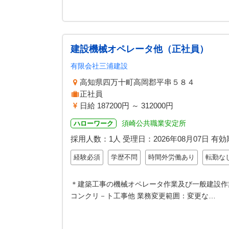
建設機械オペレータ他（正社員）
有限会社三浦建設
高知県四万十町高岡郡平串５８４
正社員
日給 187200円 ～ 312000円
須崎公共職業安定所
ハローワーク
採用人数：1人
受理日：
2026年08月07日
有効
経験必須
学歴不問
時間外労働あり
転勤な
＊建築工事の機械オペレータ作業及び一般建設作
コンクリ－ト工事他 業務変更範囲：変更な…