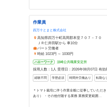
作業員
四万十とまと株式会社
高知県四万十町高岡郡本堂７０７－７０
ＪＲ仁井田駅から 車10分
パート労働者
時給 1023円 ～ 1030円
須崎公共職業安定所
ハローワーク
採用人数：1人
受理日：
2026年08月07日
有効
経験不問
学歴必須
時間外労働あり
転勤な
＊トマト栽培に伴う作業全般に従事していただき
あり） ・その他付随する業務 業務変更範囲…