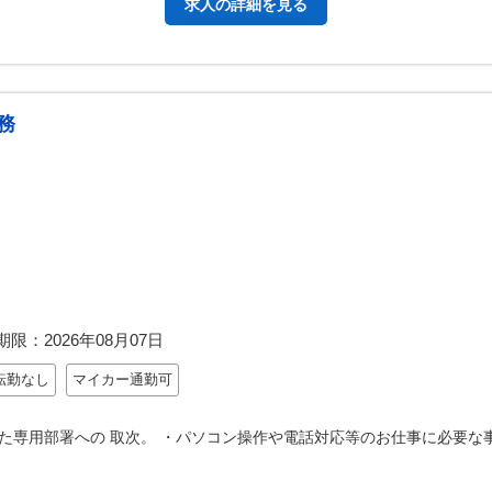
求人の詳細を見る
務
期限：
2026年08月07日
転勤なし
マイカー通勤可
た専用部署への 取次。 ・パソコン操作や電話対応等のお仕事に必要な事