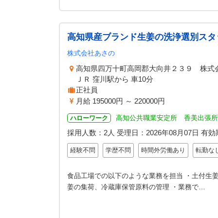
高知県産ブランド生姜の洗浄選別スタ
株式会社あさの
高知県四万十町高岡郡大向井２３９ 株式
ＪＲ 窪川駅から 車10分
正社員
月給 195000円 ～ 220000円
高知公共職業安定所 香美出張所
ハローワーク
採用人数：2人
受理日：
2026年08月07日
有効
経験不問
学歴不問
時間外労働あり
転勤な
食品工場での以下のような業務を担当 ・土付生姜
姜の集荷、冷蔵庫保管原料の管理 ・業務で…