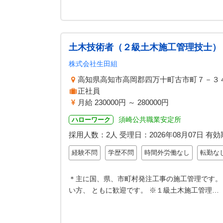
土木技術者（２級土木施工管理技士）
株式会社生田組
高知県高知市高岡郡四万十町古市町７－３
正社員
月給 230000円 ～ 280000円
須崎公共職業安定所
ハローワーク
採用人数：2人
受理日：
2026年08月07日
有効
経験不問
学歴不問
時間外労働なし
転勤な
＊主に国、県、市町村発注工事の施工管理です。
い方、 ともに歓迎です。 ※１級土木施工管理…