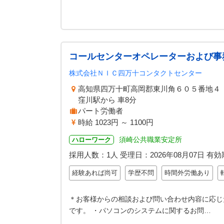
コールセンターオペレーターおよび事
株式会社ＮＩＣ四万十コンタクトセンター
高知県四万十町高岡郡東川角６０５番地４
窪川駅から 車8分
パート労働者
時給 1023円 ～ 1100円
須崎公共職業安定所
ハローワーク
採用人数：1人
受理日：
2026年08月07日
有効
経験あれば尚可
学歴不問
時間外労働あり
＊お客様からの相談および問い合わせ内容に応じ
です。 ・パソコンのシステムに関するお問…