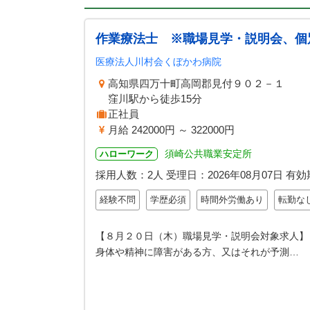
作業療法士 ※職場見学・説明会、個
医療法人川村会くぼかわ病院
高知県四万十町高岡郡見付９０２－１
窪川駅から徒歩15分
正社員
月給 242000円 ～ 322000円
須崎公共職業安定所
ハローワーク
採用人数：2人
受理日：
2026年08月07日
有効
経験不問
学歴必須
時間外労働あり
転勤な
【８月２０日（木）職場見学・説明会対象求人】
身体や精神に障害がある方、又はそれが予測…