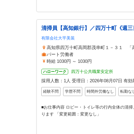
清掃員【高知銀行】／四万十町《週三
有限会社大平美装
高知県四万十町高岡郡茂串町１－３１ 「
パート労働者
時給 1030円 ～ 1030円
四万十公共職業安定所
ハローワーク
採用人数：1人
受理日：
2026年08月07日
有効
経験不問
学歴不問
時間外労働なし
転勤な
■お仕事内容 ロビー・トイレ等の行内全体の清掃
ります 「変更範囲：変更なし」