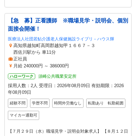
【急 募】正看護師 ※職場見学・説明会、個別
面接会開催！
医療法人社団若鮎介護老人保健施設ライブリ－ハウス輝
高知県越知町高岡郡越知甲１６６７－３
西佐川駅から 車11分
正社員
月給 240000円 ～ 386000円
須崎公共職業安定所
ハローワーク
採用人数：2人
受理日：
2026年08月09日
有効期限：
2026
年08月09日
経験不問
学歴不問
時間外労働なし
転勤あり 転勤範囲
マイカー通勤可
【７月２９日（水）職場見学・説明会対象求人】 【８月１２日