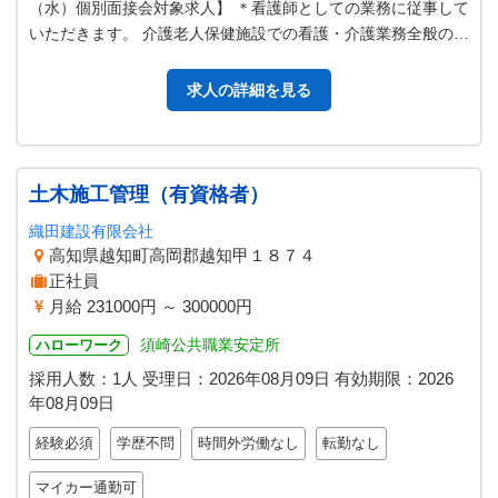
（水）個別面接会対象求人】 ＊看護師としての業務に従事して
いただきます。 介護老人保健施設での看護・介護業務全般の業
務です。 豊かな自然の中…
求人の詳細を見る
土木施工管理（有資格者）
織田建設有限会社
高知県越知町高岡郡越知甲１８７４
正社員
月給 231000円 ～ 300000円
須崎公共職業安定所
ハローワーク
採用人数：1人
受理日：
2026年08月09日
有効期限：
2026
年08月09日
経験必須
学歴不問
時間外労働なし
転勤なし
マイカー通勤可