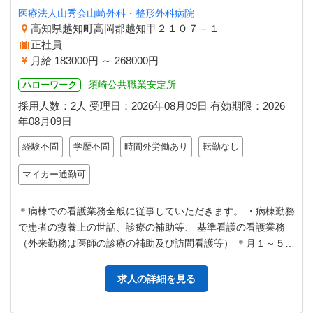
医療法人山秀会山崎外科・整形外科病院
高知県越知町高岡郡越知甲２１０７－１
正社員
月給 183000円 ～ 268000円
須崎公共職業安定所
ハローワーク
採用人数：2人
受理日：
2026年08月09日
有効期限：
2026
年08月09日
経験不問
学歴不問
時間外労働あり
転勤なし
マイカー通勤可
＊病棟での看護業務全般に従事していただきます。 ・病棟勤務
で患者の療養上の世話、診療の補助等、 基準看護の看護業務
（外来勤務は医師の診療の補助及び訪問看護等） ＊月１～５回
程度の夜勤あり（相談に応…
求人の詳細を見る