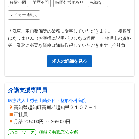
経験不問
学歴不問
時間外労働あり
転勤なし
マイカー通勤可
＊洗車、車両整備等の業務に従事していただきます。 ・接客等
はありません（お客様に説明が少しある程度） ・整備士の資格
等、業務に必要な資格は随時取得していただきます（会社負担
による） ※少人数の職場で…
求人の詳細を見る
介護支援専門員
医療法人山秀会山崎外科・整形外科病院
高知県越知町高岡郡越知甲２１０７－１
正社員
月給 205000円 ～ 265000円
須崎公共職業安定所
ハローワーク