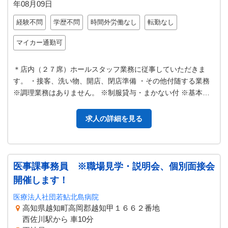
年08月09日
経験不問
学歴不問
時間外労働なし
転勤なし
マイカー通勤可
＊店内（２７席）ホールスタッフ業務に従事していただきま
す。 ・接客、洗い物、開店、閉店準備 ・その他付随する業務
※調理業務はありません。 ※制服貸与・まかない付 ※基本的
には平日に勤務していただき…
求人の詳細を見る
医事課事務員 ※職場見学・説明会、個別面接会
開催します！
医療法人社団若鮎北島病院
高知県越知町高岡郡越知甲１６６２番地
西佐川駅から 車10分