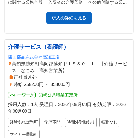
に関する業務全般 ・入所者の介護業務 ・その他付随する業務
※パート希望の場合相談…
求人の詳細を見る
介護サービス（看護師）
四国部品株式会社高知工場
高知県越知町高岡郡越知甲１５８０－１ 【介護サービ
ス なごみ 高知営業所】
正社員以外
時給 258200円 ～ 398000円
須崎公共職業安定所
ハローワーク
採用人数：1人
受理日：
2026年08月09日
有効期限：
2026
年08月09日
経験あれば尚可
学歴不問
時間外労働あり
転勤なし
マイカー通勤可