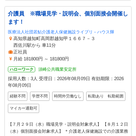
介護員 ※職場見学・説明会、個別面接会開催し
ます！
医療法人社団若鮎介護老人保健施設ライブリ－ハウス輝
高知県越知町高岡郡越知甲１６６７－３
西佐川駅から 車11分
正社員
月給 181800円 ～ 181800円
須崎公共職業安定所
ハローワーク
採用人数：3人
受理日：
2026年08月09日
有効期限：
2026
年08月09日
経験不問
学歴不問
時間外労働なし
転勤あり 転勤範囲
マイカー通勤可
【７月２９日（水）職場見学・説明会対象求人】 【８月１２日
（水）個別面接会対象求人】 ＊介護老人保健施設での介護業務