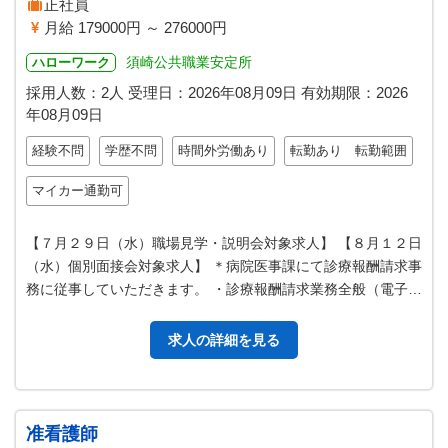
正社員
月給 179000円 ～ 276000円
須崎公共職業安定所
ハローワーク
採用人数：2人
受理日：
2026年08月09日
有効期限：
2026
年08月09日
経験不問
学歴不問
時間外労働あり
転勤あり 転勤範囲
マイカー通勤可
【７月２９日（水）職場見学・説明会対象求人】 【８月１２日
（水）個別面接会対象求人】 ＊病院医事課にて診療報酬請求事
務に従事していただきます。 ・診療報酬請求業務全般（電子カ
ルテによる） ・病院受付…
求人の詳細を見る
准看護師