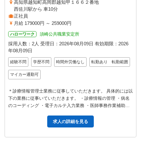
高知県越知町高岡郡越知甲１６６２番地
西佐川駅から 車10分
正社員
月給 179000円 ～ 259000円
須崎公共職業安定所
ハローワーク
採用人数：2人
受理日：
2026年08月09日
有効期限：
2026
年08月09日
経験不問
学歴不問
時間外労働なし
転勤あり 転勤範囲
マイカー通勤可
＊診療情報管理士業務に従事していただきます。 具体的には以
下の業務に従事いていただきます。 ・診療情報の管理 ・病名
のコーディング ・電子カルテ入力業務 ・医師事務作業補助者
業務 ＊勤務時間は応相談…
求人の詳細を見る