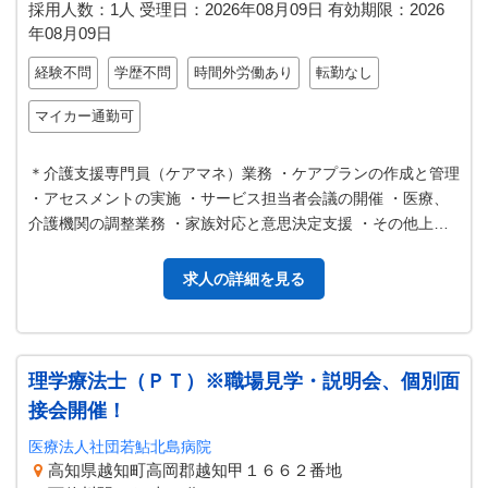
採用人数：1人
受理日：
2026年08月09日
有効期限：
2026
年08月09日
経験不問
学歴不問
時間外労働あり
転勤なし
マイカー通勤可
＊介護支援専門員（ケアマネ）業務 ・ケアプランの作成と管理
・アセスメントの実施 ・サービス担当者会議の開催 ・医療、
介護機関の調整業務 ・家族対応と意思決定支援 ・その他上記
に付随する業務 応募前…
求人の詳細を見る
理学療法士（ＰＴ）※職場見学・説明会、個別面
接会開催！
医療法人社団若鮎北島病院
高知県越知町高岡郡越知甲１６６２番地