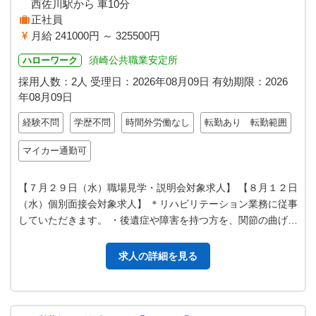
西佐川駅から 車10分
正社員
月給 241000円 ～ 325500円
須崎公共職業安定所
ハローワーク
採用人数：2人
受理日：
2026年08月09日
有効期限：
2026
年08月09日
経験不問
学歴不問
時間外労働なし
転勤あり 転勤範囲
マイカー通勤可
【７月２９日（水）職場見学・説明会対象求人】 【８月１２日
（水）個別面接会対象求人】 ＊リハビリテーション業務に従事
していただきます。 ・後遺症や障害を持つ方を、関節の曲げ伸
ばしや、バーに つかまっ…
求人の詳細を見る