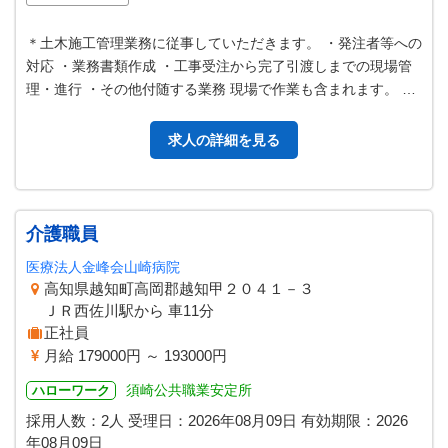
＊土木施工管理業務に従事していただきます。 ・発注者等への
対応 ・業務書類作成 ・工事受注から完了引渡しまでの現場管
理・進行 ・その他付随する業務 現場で作業も含まれます。 業
務変更範囲：変更なし
求人の詳細を見る
介護職員
医療法人金峰会山崎病院
高知県越知町高岡郡越知甲２０４１－３
ＪＲ西佐川駅から 車11分
正社員
月給 179000円 ～ 193000円
須崎公共職業安定所
ハローワーク
採用人数：2人
受理日：
2026年08月09日
有効期限：
2026
年08月09日