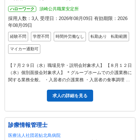
須崎公共職業安定所
ハローワーク
採用人数：3人
受理日：
2026年08月09日
有効期限：
2026
年08月09日
経験不問
学歴不問
時間外労働なし
転勤あり 転勤範囲
マイカー通勤可
【７月２９日（水）職場見学・説明会対象求人】 【８月１２日
（水）個別面接会対象求人】 ＊グループホームでの介護業務に
関する業務全般。 ・入居者の介護業務 ・入居者の食事調理 ・
入居者の通院送迎（自動…
求人の詳細を見る
診療情報管理士
医療法人社団若鮎北島病院