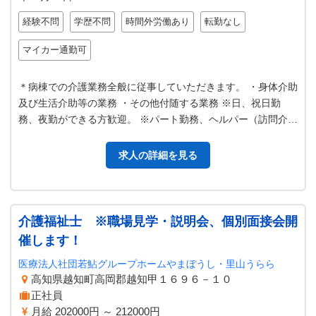
経験不問
学歴不問
時間外労働あり
転勤なし
マイカー通勤可
＊病棟での介護業務全般に従事していただきます。 ・身体介助
及び生活介助等の業務 ・その他付随する業務 ※日、祝日勤
務、夜勤ができる方歓迎。 ※パート勤務、ヘルパー（訪問介
護）業務希望の方も相談に応じ…
求人の詳細を見る
介護福祉士 ※職場見学・説明会、個別面接会開
催します！
医療法人社団若鮎グループホームやまぼうし・里山うらら
高知県越知町高岡郡越知甲１６９６－１０
正社員
月給 202000円 ～ 212000円