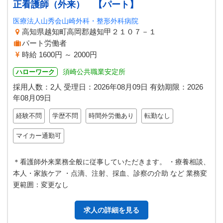
正看護師（外来） 【パート】
医療法人山秀会山崎外科・整形外科病院
高知県越知町高岡郡越知甲２１０７－１
パート労働者
時給 1600円 ～ 2000円
須崎公共職業安定所
ハローワーク
採用人数：2人
受理日：
2026年08月09日
有効期限：
2026
年08月09日
経験不問
学歴不問
時間外労働あり
転勤なし
マイカー通勤可
＊看護師外来業務全般に従事していただきます。 ・療養相談、
本人・家族ケア ・点滴、注射、採血、診察の介助 など 業務変
更範囲：変更なし
求人の詳細を見る