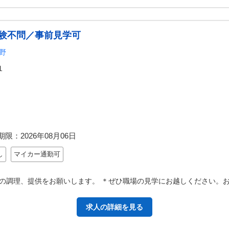
験不問／事前見学可
野
１
期限：
2026年08月06日
し
マイカー通勤可
の調理、提供をお願いします。 ＊ぜひ職場の見学にお越しください。お
求人の詳細を見る