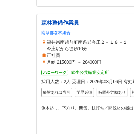
森林整備作業員
南条郡森林組合
福井県南越前町南条郡今庄２－１８－１
今庄駅から徒歩10分
正社員
月給 215600円 ～ 264000円
武生公共職業安定所
ハローワーク
採用人数：2人
受理日：
2026年08月06日
有効
経験あれば尚可
学歴必須
時間外労働あり
倒木起し、下刈り、間伐、枝打ち／間伐材の搬出