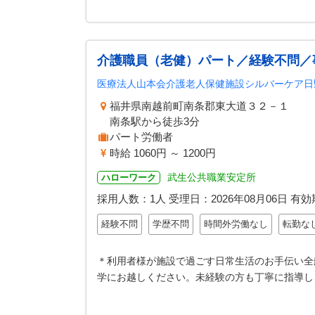
介護職員（老健）パート／経験不問／
医療法人山本会介護老人保健施設シルバーケア日
福井県南越前町南条郡東大道３２－１
南条駅から徒歩3分
パート労働者
時給 1060円 ～ 1200円
武生公共職業安定所
ハローワーク
採用人数：1人
受理日：
2026年08月06日
有効
経験不問
学歴不問
時間外労働なし
転勤な
＊利用者様が施設で過ごす日常生活のお手伝い全
学にお越しください。未経験の方も丁寧に指導し