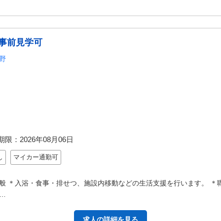
事前見学可
野
期限：
2026年08月06日
し
マイカー通勤可
般 ＊入浴・食事・排せつ、施設内移動などの生活支援を行います。 ＊
…
求人の詳細を見る