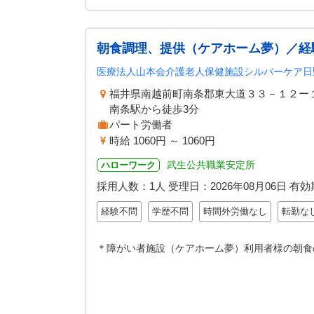
朝食調理、提供（ケアホーム夢）／経
医療法人山本会介護老人保健施設シルバーケア日
福井県南越前町南条郡東大道３３－１２ー
南条駅から徒歩3分
パート労働者
時給 1060円 ～ 1060円
武生公共職業安定所
ハローワーク
採用人数：1人
受理日：
2026年08月06日
有効
経験不問
学歴不問
時間外労働なし
転勤な
＊障がい者施設（ケアホーム夢）利用者様の朝食