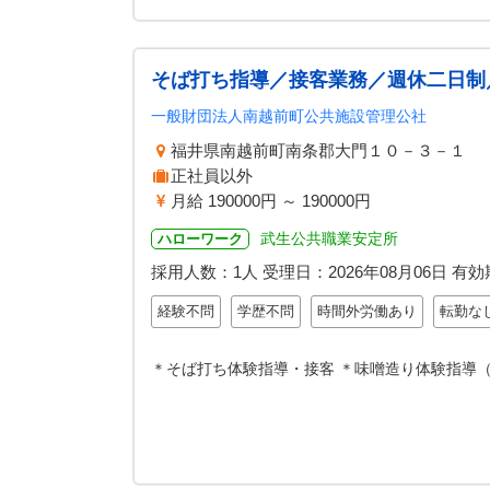
そば打ち指導／接客業務／週休二日制
一般財団法人南越前町公共施設管理公社
福井県南越前町南条郡大門１０－３－１ 
正社員以外
月給 190000円 ～ 190000円
武生公共職業安定所
ハローワーク
採用人数：1人
受理日：
2026年08月06日
有効
経験不問
学歴不問
時間外労働あり
転勤な
＊そば打ち体験指導・接客 ＊味噌造り体験指導（