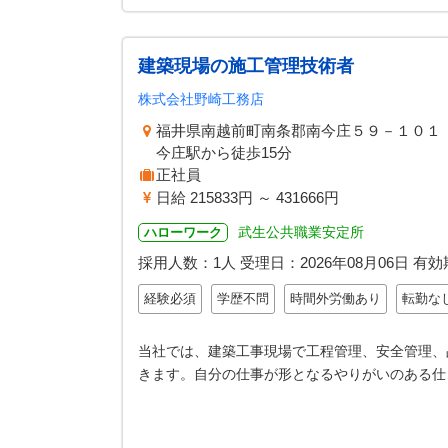
建築現場の施工管理技術者
株式会社野崎工務店
福井県南越前町南条郡南今庄５９－１０１
今庄駅から徒歩15分
正社員
日給 215833円 ～ 431666円
武生公共職業安定所
ハローワーク
採用人数：1人
受理日：
2026年08月06日
有効
経験必須
学歴不問
時間外労働あり
転勤な
当社では、建築工事現場で工程管理、安全管理、
きます。自分の仕事が形となるやりがいのある仕