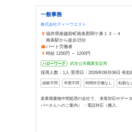
一般事務
株式会社ディーウエスト
福井県南越前町南条郡関ケ鼻１３－４
南条駅から徒歩15分
パート労働者
時給 1200円 ～ 1200円
武生公共職業安定所
ハローワーク
採用人数：1人
受理日：
2026年08月06日
有効
経験不問
学歴不問
時間外労働なし
転勤な
産業廃棄物中間処理の会社で、 来客対応やデータ
バーさんへのご案内） ・電話対応（搬入…