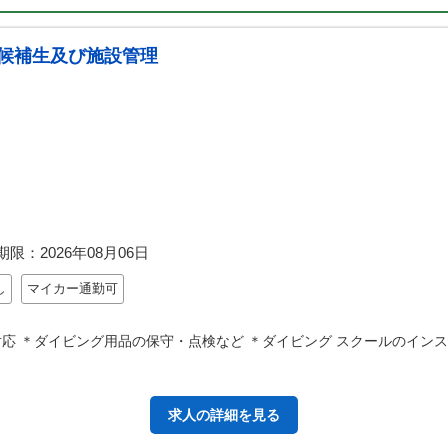
候補生及び施設管理
期限：
2026年08月06日
し
マイカー通勤可
応 ＊ダイビング用品の保守・点検など ＊ダイビング スクールのインス
求人の詳細を見る