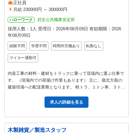
正社員
月給 230000円 ～ 300000円
武生公共職業安定所
ハローワーク
採用人数：1人
受理日：
2026年08月09日
有効期限：
2026
年08月09日
経験不問
学歴不問
時間外労働あり
転勤なし
マイカー通勤可
内装工事の材料・建材をトラックに乗って現場内に運ぶ仕事で
す。 （現場内での荷揚げ作業もあります） 主に、嶺北方面の
建築現場への配送業務となります。 軽トラ、１トン車、３トン
車、６トンユニック車があり…
求人の詳細を見る
木製雑貨／製造スタッフ