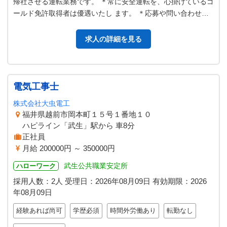
帰社させる運転業務です。 ＊常に安全運転を、心掛けているゴ
ールド免許取得者は優遇いたし ます。 ＊応募や問い合わせ
は、午後からお願い致します…
求人の詳細を見る
電気工事士
株式会社大虫電工
福井県越前市岡本町１５号１番地１０
ハピライン「武生」駅から 車8分
正社員
月給 200000円 ～ 350000円
武生公共職業安定所
ハローワーク
採用人数：2人
受理日：
2026年08月09日
有効期限：
2026
年08月09日
経験あれば尚可
学歴必須
時間外労働あり
転勤なし