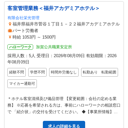
客室管理業務＜福井アカデミアホテル＞
有限会社栄光管理
福井県福井市菅谷１丁目１－２２福井アカデミアホテル
パート労働者
時給 1053円 ～ 1500円
加賀公共職業安定所
ハローワーク
採用人数：5人
受理日：
2026年08月09日
有効期限：
2026
年08月09日
経験不問
学歴不問
時間外労働なし
転勤あり 転勤範囲
マイカー通勤可
＊ホテル客室清掃及び備品管理 【変更範囲：会社の定める業
務】 ※応募を希望される方は、事前にハローワークの相談窓口
で 「紹介状」の交付を受けてください。 ◆【事業所情報】は
相談窓口で確認できます。
求人の詳細を見る