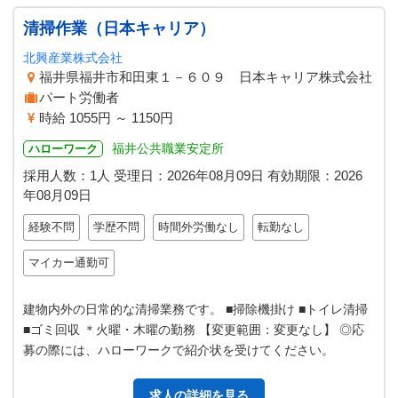
清掃作業（日本キャリア）
北興産業株式会社
福井県福井市和田東１－６０９ 日本キャリア株式会社
パート労働者
時給 1055円 ～ 1150円
福井公共職業安定所
ハローワーク
採用人数：1人
受理日：
2026年08月09日
有効期限：
2026
年08月09日
経験不問
学歴不問
時間外労働なし
転勤なし
マイカー通勤可
建物内外の日常的な清掃業務です。 ■掃除機掛け ■トイレ清掃
■ゴミ回収 ＊火曜・木曜の勤務 【変更範囲：変更なし】 ◎応
募の際には、ハローワークで紹介状を受けてください。
求人の詳細を見る