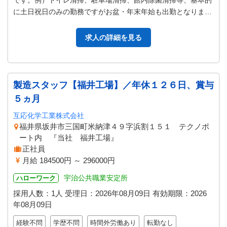
です。例）トイレ清掃、駐車場清掃、館内除菌清掃等、基本的
に土日祝日のみの勤務ですがお盆・年末年始も出勤となりま
す。お休み希望がある場合は、事前…
求人の詳細を見る
製造スタッフ【福井工場】／年休１２６日、賞与
５ヵ月
互応化学工業株式会社
福井県坂井市三国町米納津４９字浜割１５１ テクノポ
ート内 『当社 福井工場』
正社員
月給 184500円 ～ 296000円
宇治公共職業安定所
ハローワーク
採用人数：1人
受理日：
2026年08月09日
有効期限：
2026
年08月09日
経験不問
学歴不問
時間外労働あり
転勤なし