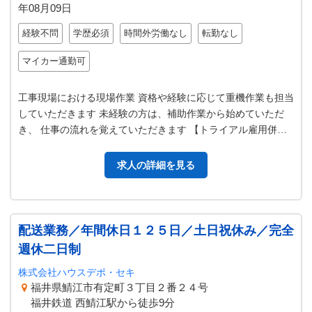
年08月09日
経験不問
学歴必須
時間外労働なし
転勤なし
マイカー通勤可
工事現場における現場作業 資格や経験に応じて重機作業も担当
していただきます 未経験の方は、補助作業から始めていただ
き、 仕事の流れを覚えていただきます 【トライアル雇用併用
求人】 変更範囲：変更なし
求人の詳細を見る
配送業務／年間休日１２５日／土日祝休み／完全
週休二日制
株式会社ハウスデポ・セキ
福井県鯖江市有定町３丁目２番２４号
福井鉄道 西鯖江駅から徒歩9分