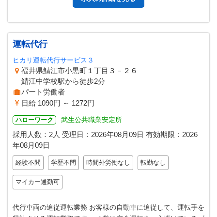
運転代行
ヒカリ運転代行サービス３
福井県鯖江市小黒町１丁目３－２６
鯖江中学校駅から徒歩2分
パート労働者
日給 1090円 ～ 1272円
武生公共職業安定所
ハローワーク
採用人数：2人
受理日：
2026年08月09日
有効期限：
2026
年08月09日
経験不問
学歴不問
時間外労働なし
転勤なし
マイカー通勤可
代行車両の追従運転業務 お客様の自動車に追従して、運転手を