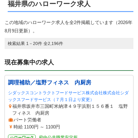
福井県のハローワーク求人
この地域のハローワーク求人を全2件掲載しています（
2026年
8月9日
更新）。
検索結果 1－20件 全2,196件
現在募集中の求人
調理補助／塩野フィネス 内厨房
シダックスコントラクトフードサービス株式会社株式会社シダ
ックスフードサービス（７月１日より変更）
福井県坂井市三国町米納津４９字浜割１５６番１ 塩野
フィネス 内厨房
パート労働者
時給 1100円 ～ 1100円
府中公共職業安定所
ハローワーク