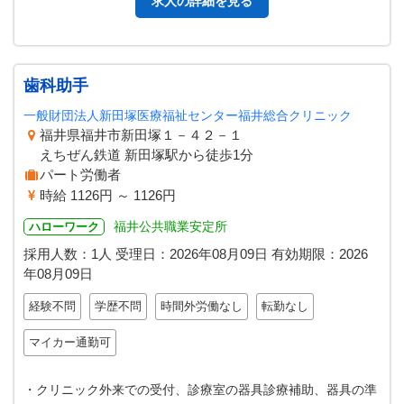
求人の詳細を見る
歯科助手
一般財団法人新田塚医療福祉センター福井総合クリニック
福井県福井市新田塚１－４２－１
えちぜん鉄道 新田塚駅から徒歩1分
パート労働者
時給 1126円 ～ 1126円
福井公共職業安定所
ハローワーク
採用人数：1人
受理日：
2026年08月09日
有効期限：
2026
年08月09日
経験不問
学歴不問
時間外労働なし
転勤なし
マイカー通勤可
・クリニック外来での受付、診療室の器具診療補助、器具の準