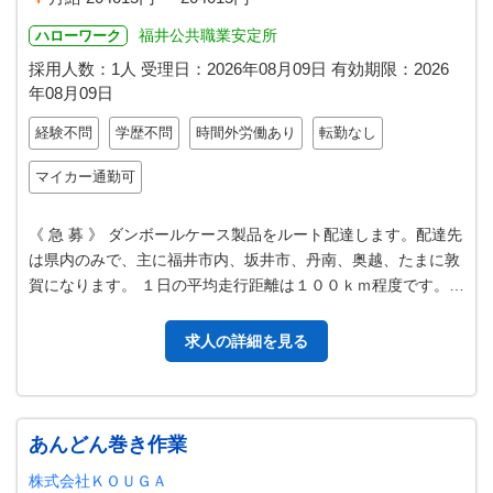
福井公共職業安定所
ハローワーク
採用人数：1人
受理日：
2026年08月09日
有効期限：
2026
年08月09日
経験不問
学歴不問
時間外労働あり
転勤なし
マイカー通勤可
《 急 募 》 ダンボールケース製品をルート配達します。配達先
は県内のみで、主に福井市内、坂井市、丹南、奥越、たまに敦
賀になります。 １日の平均走行距離は１００ｋｍ程度です。
フォークリフトを使用…
求人の詳細を見る
あんどん巻き作業
株式会社ＫＯＵＧＡ