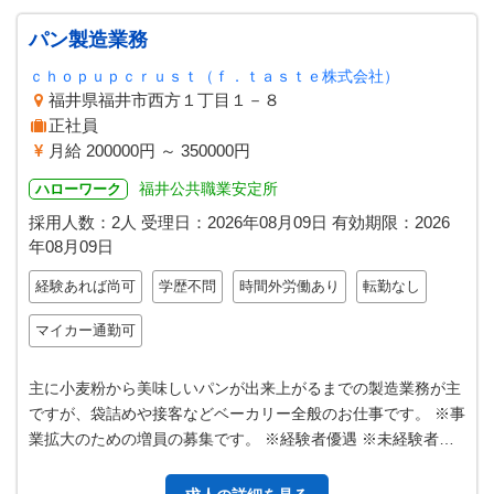
パン製造業務
ｃｈｏｐｕｐｃｒｕｓｔ（ｆ．ｔａｓｔｅ株式会社）
福井県福井市西方１丁目１－８
正社員
月給 200000円 ～ 350000円
福井公共職業安定所
ハローワーク
採用人数：2人
受理日：
2026年08月09日
有効期限：
2026
年08月09日
経験あれば尚可
学歴不問
時間外労働あり
転勤なし
マイカー通勤可
主に小麦粉から美味しいパンが出来上がるまでの製造業務が主
ですが、袋詰めや接客などベーカリー全般のお仕事です。 ※事
業拡大のための増員の募集です。 ※経験者優遇 ※未経験者も
歓迎 変更の範囲：変更なし…