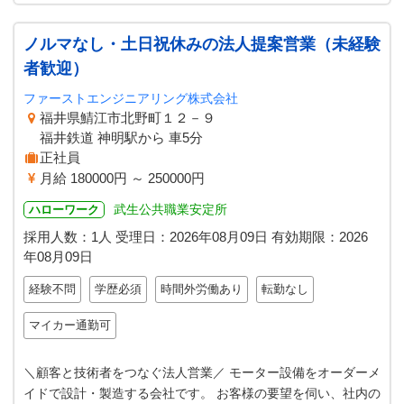
ノルマなし・土日祝休みの法人提案営業（未経験
者歓迎）
ファーストエンジニアリング株式会社
福井県鯖江市北野町１２－９
福井鉄道 神明駅から 車5分
正社員
月給 180000円 ～ 250000円
武生公共職業安定所
ハローワーク
採用人数：1人
受理日：
2026年08月09日
有効期限：
2026
年08月09日
経験不問
学歴必須
時間外労働あり
転勤なし
マイカー通勤可
＼顧客と技術者をつなぐ法人営業／ モーター設備をオーダーメ
イドで設計・製造する会社です。 お客様の要望を伺い、社内の