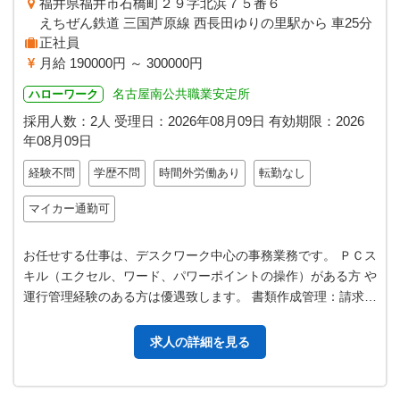
福井県福井市石橋町２９字北浜７５番６
えちぜん鉄道 三国芦原線 西長田ゆりの里駅から 車25分
正社員
月給 190000円 ～ 300000円
名古屋南公共職業安定所
ハローワーク
採用人数：2人
受理日：
2026年08月09日
有効期限：
2026
年08月09日
経験不問
学歴不問
時間外労働あり
転勤なし
マイカー通勤可
お任せする仕事は、デスクワーク中心の事務業務です。 ＰＣス
キル（エクセル、ワード、パワーポイントの操作）がある方 や
運行管理経験のある方は優遇致します。 書類作成管理：請求書
や見積書、契約書などの作…
求人の詳細を見る