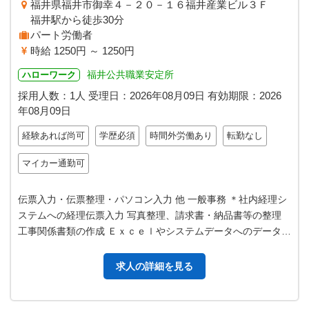
福井県福井市御幸４－２０－１６福井産業ビル３Ｆ
福井駅から徒歩30分
パート労働者
時給 1250円 ～ 1250円
福井公共職業安定所
ハローワーク
採用人数：1人
受理日：
2026年08月09日
有効期限：
2026
年08月09日
経験あれば尚可
学歴必須
時間外労働あり
転勤なし
マイカー通勤可
伝票入力・伝票整理・パソコン入力 他 一般事務 ＊社内経理シ
ステムへの経理伝票入力 写真整理、請求書・納品書等の整理
工事関係書類の作成 Ｅｘｃｅｌやシステムデータへのデータ入
力 事務所の清掃や電話…
求人の詳細を見る