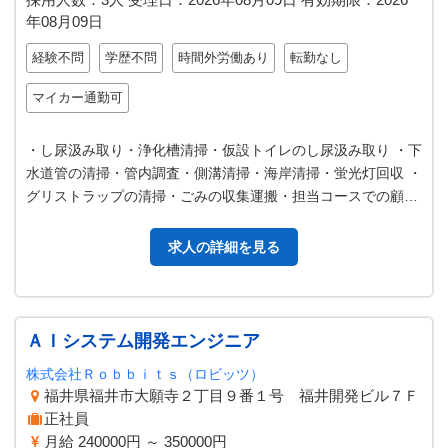
年08月09日
経験不問
学歴不問
時間外労働あり
転勤なし
マイカー通勤可
・し尿汲み取り・浄化槽清掃・仮設トイレのし尿汲み取り ・下
水道管の清掃・管内調査・側溝清掃・海岸清掃・蛍光灯回収 ・
グリストラップの清掃・ごみの収集運搬・担当コースでの顧客
対応 ・収集コースの情報管…
求人の詳細を見る
ＡＩシステム開発エンジニア
株式会社Ｒｏｂｂｉｔｓ（ロビッツ）
福井県福井市大願寺２丁目９番１号 福井開発ビル７Ｆ
正社員
月給 240000円 ～ 350000円