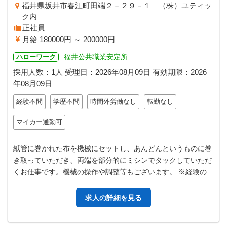
福井県坂井市春江町田端２－２９－１ （株）ユティッ
ク内
正社員
月給 180000円 ～ 200000円
福井公共職業安定所
ハローワーク
採用人数：1人
受理日：
2026年08月09日
有効期限：
2026
年08月09日
経験不問
学歴不問
時間外労働なし
転勤なし
マイカー通勤可
紙管に巻かれた布を機械にセットし、あんどんというものに巻
き取っていただき、両端を部分的にミシンでタックしていただ
くお仕事です。機械の操作や調整等もございます。 ※経験のな
い方でも一から丁寧に指導致し…
求人の詳細を見る