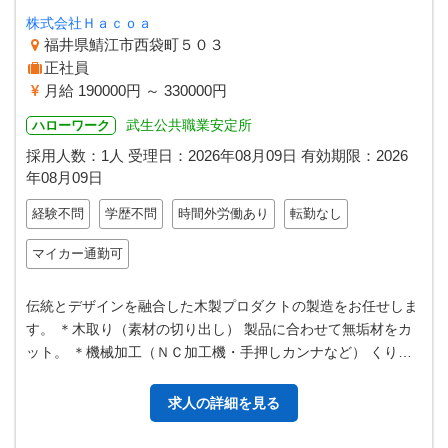
株式会社Ｈａｃｏａ
福井県鯖江市西袋町５０３
正社員
月給 190000円 ～ 330000円
武生公共職業安定所
ハローワーク
採用人数：1人
受理日：
2026年08月09日
有効期限：
2026
年08月09日
経験不問
学歴不問
時間外労働あり
転勤なし
マイカー通勤可
伝統とデザインを融合した木製プロダクトの製造をお任せしま
す。 ＊木取り（素材の切り出し） 製品に合わせて無垢材をカ
ット。 ＊機械加工（ＮＣ加工機・手押しカンナなど） くり抜
き・溝加工など、デザインの…
求人の詳細を見る