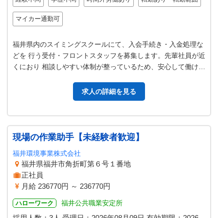
マイカー通勤可
福井県内のスイミングスクールにて、入会手続き・入金処理な
どを 行う受付・フロントスタッフを募集します。先輩社員が近
くにおり 相談しやすい体制が整っているため、安心して働けま
す。 ■入会手続きやお会計…
求人の詳細を見る
現場の作業助手【未経験者歓迎】
福井環境事業株式会社
福井県福井市角折町第６号１番地
正社員
月給 236770円 ～ 236770円
福井公共職業安定所
ハローワーク
採用人数：3人
受理日：
2026年08月09日
有効期限：
2026