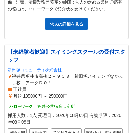
備・消毒、清掃業務等 変更の範囲：法人の定める業務 ◎応募
の際には、ハローワークで紹介状を受けてください。
求人の詳細を見る
【未経験者歓迎】スイミングスクールの受付スタ
ッフ
新田塚コミュニティ株式会社
福井県福井市高柳２－９０８ 新田塚スイミングなかふ
じ校・アークＤＯ！
正社員
月給 195000円 ～ 250000円
福井公共職業安定所
ハローワーク
採用人数：1人
受理日：
2026年08月09日
有効期限：
2026
年08月09日
経験不問
学歴不問
時間外労働あり
転勤あり 転勤範囲