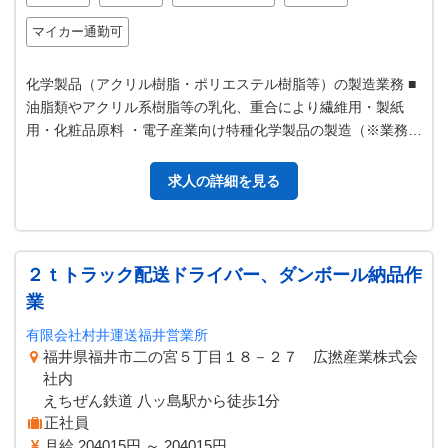
マイカー通勤可
化学製品（アクリル樹脂・ポリエステル樹脂等）の製造業務 ■
油脂類やアクリル系樹脂等の乳化、重合により繊維用・製紙
用・化粧品原料 ・電子産業向け特種化学製品の製造（※業務
上、色の識別が必要です） ■製…
求人の詳細を見る
２ｔトラック配送ドライバー、ダンボール納品作
業
有限会社村井運送福井営業所
福井県福井市二の宮５丁目１８－２７ 広撚産業株式会
社内
えちぜん鉄道 八ッ島駅から徒歩1分
正社員
月給 204015円 ～ 204015円