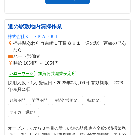
道の駅敷地内清掃作業
株式会社ＫＩ・ＲＡ・ＲＩ
福井県あわら市吉崎１丁目８０１ 道の駅 蓮如の里あ
わら
パート労働者
時給 1054円 ～ 1054円
加賀公共職業安定所
ハローワーク
採用人数：1人
受理日：
2026年08月09日
有効期限：
2026
年08月09日
経験不問
学歴不問
時間外労働なし
転勤なし
マイカー通勤可
オープンしてから３年目の新しい道の駅敷地内全般の清掃業務