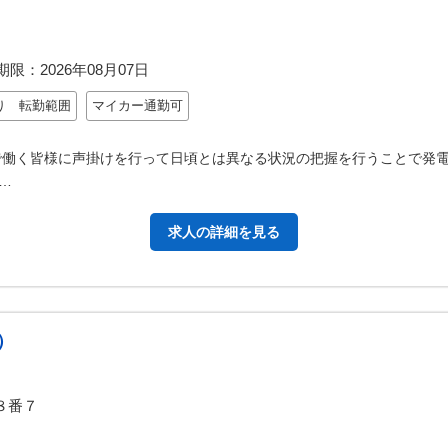
期限：
2026年08月07日
り 転勤範囲
マイカー通勤可
で働く皆様に声掛けを行って日頃とは異なる状況の把握を行うことで発
…
求人の詳細を見る
）
８番７