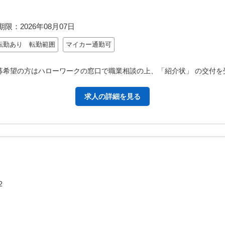
期限：
2026年08月07日
転勤あり 転勤範囲
マイカー通勤可
応募希望の方はハローワークの窓口で職業相談の上、「紹介状」 の交付を
求人の詳細を見る
２