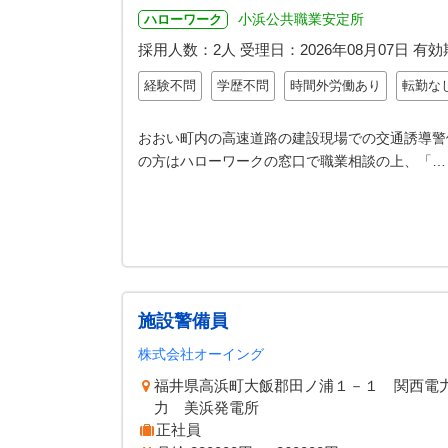
小浜公共職業安定所
ハローワーク
採用人数：2人
受理日：
2026年08月07日
有効
経験不問
学歴不問
時間外労働あり
転勤な
おおい町内の高速道路の建設現場での交通誘導警
の方はハローワークの窓口で職業相談の上、「…
施設警備員
株式会社オーイング
福井県高浜町大飯郡田ノ浦１－１
力 美浜発電所
正社員