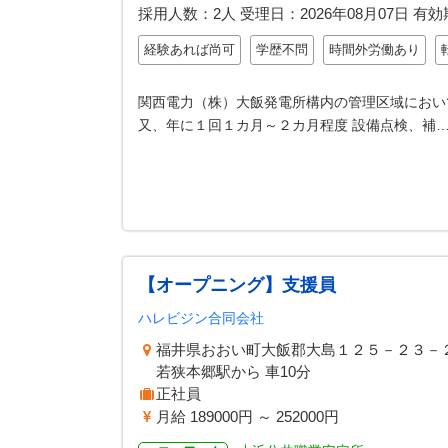
採用人数：2人
受理日：
2026年08月07日
有効
経験あれば尚可
学歴不問
時間外労働あり
関西電力（株）大飯発電所構内の管理区域におい
又、年に１回１カ月～２カ月程度 設備点検、補
【オープニング】支援員
ハレビジン合同会社
福井県おおい町大飯郡大島１２５
若狭本郷駅から 車10分
正社員
月給 189000円 ～ 252000円