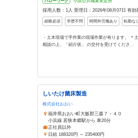
小浜公共職業安定所
ハローワーク
採用人数：1人
受理日：
2026年08月07日
有効
経験必須
学歴不問
時間外労働あり
転勤な
・土木現場で手作業の現場作業が有ります。 ＊
相談の上、「紹介状」 の交付を受けてくださ…
しいたけ菌床製造
株式会社おおい
福井県おおい町大飯郡三森７－４０
小浜線 若狭本郷駅から 車20分
正社員以外
日給 188320円 ～ 235400円