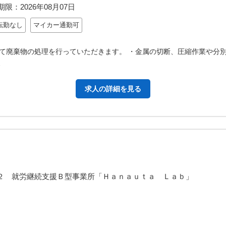
期限：
2026年08月07日
転勤なし
マイカー通勤可
て廃棄物の処理を行っていただきます。 ・金属の切断、圧縮作業や分別
…
求人の詳細を見る
－２３－２ 就労継続支援Ｂ型事業所「Ｈａｎａｕｔ