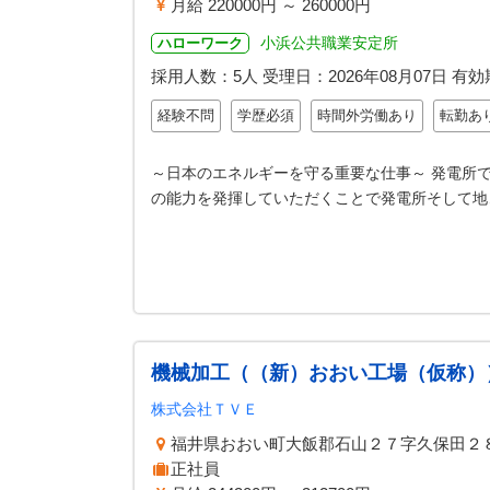
月給 220000円 ～ 260000円
小浜公共職業安定所
ハローワーク
採用人数：5人
受理日：
2026年08月07日
有効
経験不問
学歴必須
時間外労働あり
転勤あ
～日本のエネルギーを守る重要な仕事～ 発電所
の能力を発揮していただくことで発電所そして地
機械加工（（新）おおい工場（仮称）
株式会社ＴＶＥ
福井県おおい町大飯郡石山２７字久保田２
正社員