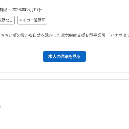
期限：
2026年08月07日
転勤なし
マイカー通勤可
 おおい町の豊かな自然を活かした就労継続支援Ｂ型事業所 「ハナウタ
求人の詳細を見る
－１