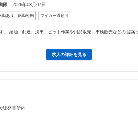
期限：
2026年08月07日
転勤あり 転勤範囲
マイカー通勤可
す。 給油、配達、洗車、ピット作業や用品販売、車検販売などの 提案
求人の詳細を見る
大飯発電所内