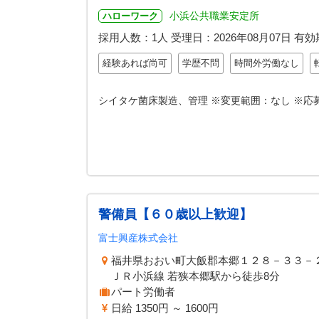
小浜公共職業安定所
ハローワーク
採用人数：1人
受理日：
2026年08月07日
有効
経験あれば尚可
学歴不問
時間外労働なし
シイタケ菌床製造、管理 ※変更範囲：なし ※
警備員【６０歳以上歓迎】
富士興産株式会社
福井県おおい町大飯郡本郷１２８－３３－
ＪＲ小浜線 若狭本郷駅から徒歩8分
パート労働者
日給 1350円 ～ 1600円