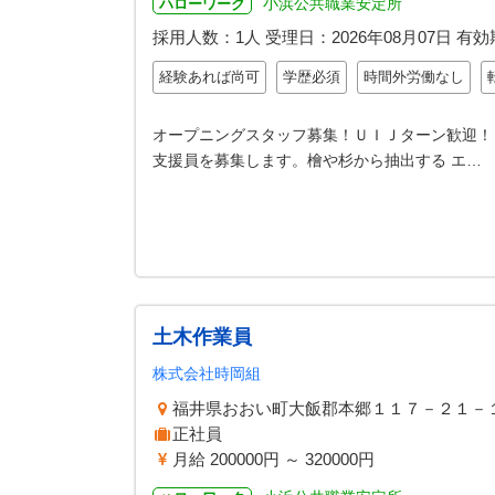
小浜公共職業安定所
ハローワーク
採用人数：1人
受理日：
2026年08月07日
有効
経験あれば尚可
学歴必須
時間外労働なし
オープニングスタッフ募集！ＵＩＪターン歓迎！
支援員を募集します。檜や杉から抽出する エ…
土木作業員
株式会社時岡組
福井県おおい町大飯郡本郷１１７－２１
正社員
月給 200000円 ～ 320000円