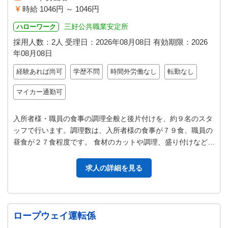
時給 1046円 ～ 1046円
三好公共職業安定所
ハローワーク
採用人数：2人
受理日：
2026年08月08日
有効期限：
2026
年08月08日
経験あれば尚可
学歴不問
時間外労働なし
転勤なし
マイカー通勤可
入所者様・職員の食事の調理全般と後片付けを、約９名のスタ
ッフで行います。調理数は、入所者様の食事が７９食、職員の
昼食が２７食程度です。 食材のカットや調理、盛り付けなどの
作業もありますが、熟練したス…
求人の詳細を見る
ロープウェイ運転係