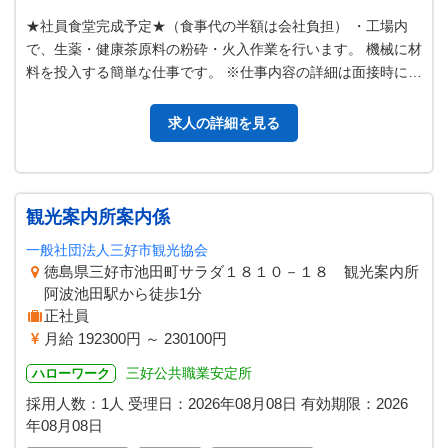
★社員食堂完成予定★（食事代の半額は会社負担） ・工場内
で、生薬・健康茶原料の粉砕・火入作業を行います。 機械に材
料を投入する簡単な仕事です。 ※仕事内容の詳細は面接時にご
説明致します。 ＊＊当社ホ…
求人の詳細を見る
観光案内所案内係
一般社団法人三好市観光協会
徳島県三好市池田町サラダ１８１０－１８ 観光案内所
阿波池田駅から徒歩1分
正社員
月給 192300円 ～ 230100円
三好公共職業安定所
ハローワーク
採用人数：1人
受理日：
2026年08月08日
有効期限：
2026
年08月08日