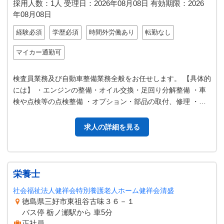
採用人数：1人
受理日：
2026年08月08日
有効期限：
2026
年08月08日
経験必須
学歴必須
時間外労働あり
転勤なし
マイカー通勤可
検査員業務及び自動車整備業務全般をお任せします。 【具体的
には】 ・エンジンの整備・オイル交換・足回り分解整備 ・車
検や点検等の点検整備 ・オプション・部品の取付、修理 ・そ
の他整備士の関連業務をお…
求人の詳細を見る
栄養士
社会福祉法人健祥会特別養護老人ホーム健祥会清盛
徳島県三好市東祖谷古味３６－１
バス停 栃ノ瀬駅から 車5分
正社員