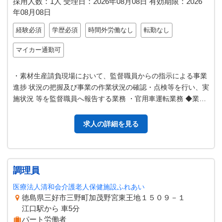
採用人数：1人
受理日：
2026年08月08日
有効期限：
2026
年08月08日
経験必須
学歴必須
時間外労働なし
転勤なし
マイカー通勤可
・素材生産請負現場において、監督職員からの指示による事業
進捗 状況の把握及び事業の作業状況の確認・点検等を行い、実
施状況 等を監督職員へ報告する業務 ・官用車運転業務 ◆業務
の変更範囲：変更なし
求人の詳細を見る
調理員
医療法人清和会介護老人保健施設ふれあい
徳島県三好市三野町加茂野宮東王地１５０９－１
江口駅から 車5分
パート労働者