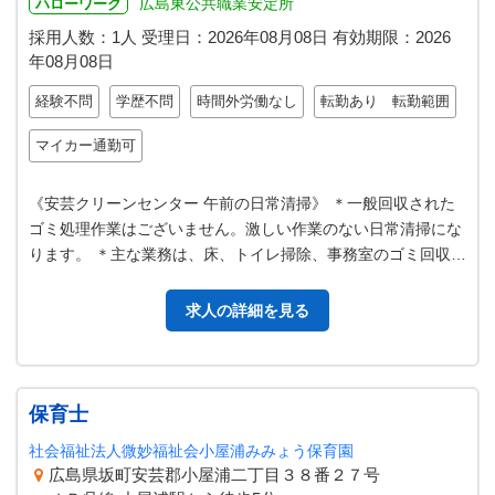
広島東公共職業安定所
ハローワーク
採用人数：1人
受理日：
2026年08月08日
有効期限：
2026
年08月08日
経験不問
学歴不問
時間外労働なし
転勤あり 転勤範囲
マイカー通勤可
《安芸クリーンセンター 午前の日常清掃》 ＊一般回収された
ゴミ処理作業はございません。激しい作業のない日常清掃にな
ります。 ＊主な業務は、床、トイレ掃除、事務室のゴミ回収等
です。【ゴミ処理施設の清掃…
求人の詳細を見る
保育士
社会福祉法人微妙福祉会小屋浦みみょう保育園
広島県坂町安芸郡小屋浦二丁目３８番２７号