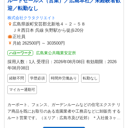
ルートセールス（営業）／広島本社／未経験者歓
迎／転勤なし
株式会社クラタクリエイト
広島県坂町安芸郡北新地４－２－５８
ＪＲ西日本 呉線 矢野駅から徒歩20分
正社員
月給 262500円 ～ 303500円
広島東公共職業安定所
ハローワーク
採用人数：1人
受理日：
2026年08月08日
有効期限：
2026
年08月08日
経験不問
学歴必須
時間外労働あり
転勤なし
マイカー通勤可
カーポート、フェンス、ガーデンルームなどの住宅エクステ リ
ア商品を既にお取引のある造園業者や工務店などに卸販売 する
ルート営業です。（エリア：広島市及び近郊） ＊入社後３ヶ月
は先輩社員と同行を重ねな…