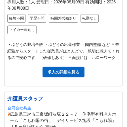
採用人数：1人
受理日：
2026年08月08日
有効期限：
2026
年08月08日
経験不問
学歴不問
時間外労働あり
転勤なし
マイカー通勤可
・ぶどうの栽培全般 ・ぶどうの出荷作業 ・園内整備 など ＊未
経験からスタートした従業員がほとんどで、 親切に教えてくれ
るので安心です。（研修もあり） ＊面接には、ハローワークの
紹介状を持参してくだ…
求人の詳細を見る
介護員スタッフ
合同会社共生
広島県三次市三良坂町灰塚２２－７ 住宅型有料老人ホ
ーム「こもれ陽の宿」 デイサービス施設「こもれ陽」
ＪＲ三良坂駅から 車5分