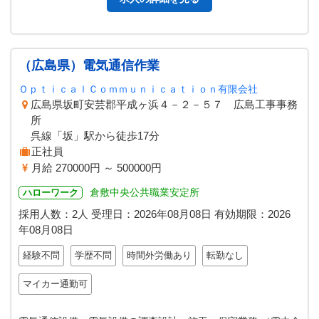
（広島県）電気通信作業
ＯｐｔｉｃａｌＣｏｍｍｕｎｉｃａｔｉｏｎ有限会社
広島県坂町安芸郡平成ヶ浜４－２－５７ 広島工事事務
所
呉線「坂」駅から徒歩17分
正社員
月給 270000円 ～ 500000円
倉敷中央公共職業安定所
ハローワーク
採用人数：2人
受理日：
2026年08月08日
有効期限：
2026
年08月08日
経験不問
学歴不問
時間外労働あり
転勤なし
マイカー通勤可