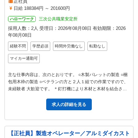
正社員
日給 188384円 ～ 201600円
三次公共職業安定所
ハローワーク
採用人数：2人
受理日：
2026年08月08日
有効期限：
2026
年08月08日
経験不問
学歴必須
時間外労働なし
転勤なし
マイカー通勤可
主な仕事内容は、次のとおりです。 ○木製パレットの製造 ○梱
包用木枠の製造 ○ベテランの方と２人１組での作業ですので、
未経験者 大歓迎です。 ＊釘打機により木材と木材を結合させ
る仕事です。 ＊＊＊ …
求人の詳細を見る
【正社員】製造オペレーター／アルミダイカスト