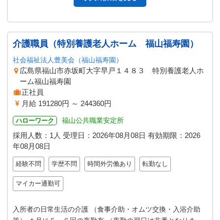
介護職員（特別養護老人ホーム 福山福寿園）
社会福祉法人豊美会（福山福寿園）
広島県福山市赤坂町大字早戸１４８３ 特別養護老人ホ
ーム福山福寿園
正社員
月給 191280円 ～ 244360円
福山公共職業安定所
ハローワーク
採用人数：1人
受理日：
2026年08月08日
有効期限：
2026
年08月08日
経験不問
学歴不問
時間外労働あり
転勤なし
マイカー通勤可
入所者の日常生活の介護 （食事介助・オムツ交換・入浴介助