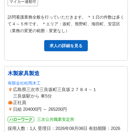
マイカー通勤可
訪問看護業務全般を行っていただきます。 ＊１日の件数は多く
て４～５件です。 ＊エリア：坂町、熊野町、海田町、安芸区
（業務の変更の範囲：変更なし）
求人の詳細を見る
木製家具製造
有限会社松岡木工
広島県三次市三良坂町三良坂２７８４－１
三良坂駅から 車5分
正社員
日給 204000円 ～ 265200円
三次公共職業安定所
ハローワーク
採用人数：1人
受理日：
2026年08月08日
有効期限：
2026