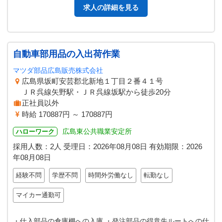
求人の詳細を見る
自動車部用品の入出荷作業
マツダ部品広島販売株式会社
広島県坂町安芸郡北新地１丁目２番４１号
ＪＲ呉線矢野駅・ＪＲ呉線坂駅から徒歩20分
正社員以外
時給 170887円 ～ 170887円
広島東公共職業安定所
ハローワーク
採用人数：2人
受理日：
2026年08月08日
有効期限：
2026
年08月08日
経験不問
学歴不問
時間外労働なし
転勤なし
マイカー通勤可
・仕入部品の倉庫棚への入庫 ・発注部品の得意先ルートへの仕