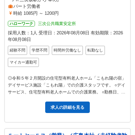
パート労働者
時給 1085円 ～ 1200円
三次公共職業安定所
ハローワーク
採用人数：1人
受理日：
2026年08月08日
有効期限：
2026
年08月08日
経験不問
学歴不問
時間外労働なし
転勤なし
マイカー通勤可
◎令和５年２月開設の住宅型有料老人ホーム「こもれ陽の宿」
デイサービス施設「こもれ陽」での介護スタッフです。 ○デイ
サービス、住宅型有料老人ホームでの介護業務。 ○勤務日、勤
務時間はご相談に応じます…
求人の詳細を見る