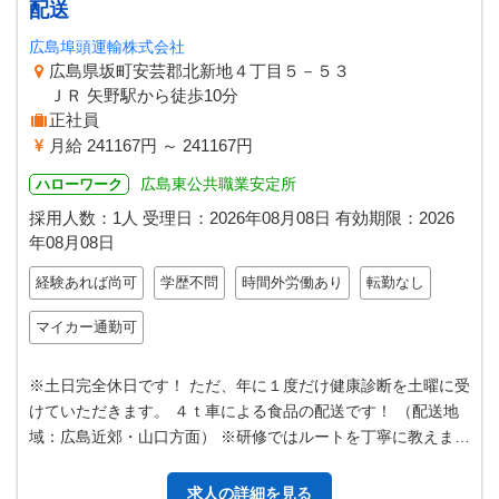
配送
広島埠頭運輸株式会社
広島県坂町安芸郡北新地４丁目５－５３
ＪＲ 矢野駅から徒歩10分
正社員
月給 241167円 ～ 241167円
広島東公共職業安定所
ハローワーク
採用人数：1人
受理日：
2026年08月08日
有効期限：
2026
年08月08日
経験あれば尚可
学歴不問
時間外労働あり
転勤なし
マイカー通勤可
※土日完全休日です！ ただ、年に１度だけ健康診断を土曜に受
けていただきます。 ４ｔ車による食品の配送です！ （配送地
域：広島近郊・山口方面） ※研修ではルートを丁寧に教えま
す。 女性ドライバーも活躍…
求人の詳細を見る