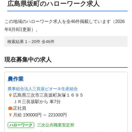
広島県坂町のハローワーク求人
この地域のハローワーク求人を全46件掲載しています（
2026
年8月8日
更新）。
検索結果 1－20件 全46件
現在募集中の求人
農作業
農事組合法人三良坂ピオーネ生産組合
広島県三次市三良坂町灰塚１６９５
ＪＲ三良坂駅から 車7分
正社員
月給 190000円 ～ 221000円
三次公共職業安定所
ハローワーク