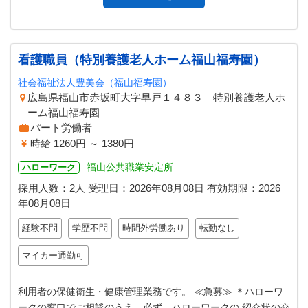
看護職員（特別養護老人ホーム福山福寿園）
社会福祉法人豊美会（福山福寿園）
広島県福山市赤坂町大字早戸１４８３ 特別養護老人ホ
ーム福山福寿園
パート労働者
時給 1260円 ～ 1380円
福山公共職業安定所
ハローワーク
採用人数：2人
受理日：
2026年08月08日
有効期限：
2026
年08月08日
経験不問
学歴不問
時間外労働あり
転勤なし
マイカー通勤可
利用者の保健衛生・健康管理業務です。 ≪急募≫ ＊ハローワ
ークの窓口でご相談のうえ、必ず、ハローワークの 紹介状の交