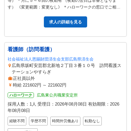
等） ＊月に５～６回の夜勤有 （夜勤の翌日は非番となりま
す） 《変更範囲：変更なし》 ＊ハローワークの窓口でご相談
のうえ、必ず、ハローワークの…
求人の詳細を見る
看護師（訪問看護）
社会福祉法人恩賜財団済生会支部広島県済生会
広島県坂町安芸郡北新地２丁目３番１０号 訪問看護ス
テーションやすらぎ
正社員以外
時給 221602円 ～ 221602円
広島東公共職業安定所
ハローワーク
採用人数：1人
受理日：
2026年08月08日
有効期限：
2026
年08月08日
経験不問
学歴不問
時間外労働あり
転勤なし