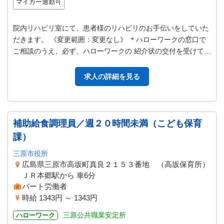
マイカー通勤可
院内リハビリ室にて、患者様のリハビリのお手伝いをしていた
だきます。 《変更範囲：変更なし》 ＊ハローワークの窓口で
ご相談のうえ、必ず、ハローワークの 紹介状の交付を受けてい
ただくようお願いします。
求人の詳細を見る
補助給食調理員／週２０時間未満（こども保育
課）
三原市役所
広島県三原市高坂町真良２１５３番地 （高坂保育所）
ＪＲ本郷駅から 車6分
パート労働者
時給 1343円 ～ 1343円
三原公共職業安定所
ハローワーク