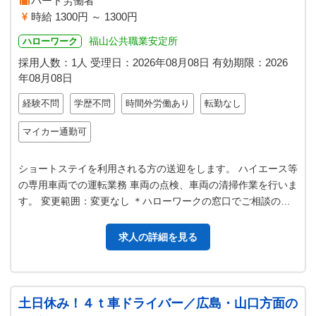
パート労働者
時給 1300円 ～ 1300円
福山公共職業安定所
ハローワーク
採用人数：1人
受理日：
2026年08月08日
有効期限：
2026
年08月08日
経験不問
学歴不問
時間外労働あり
転勤なし
マイカー通勤可
ショートステイを利用される方の送迎をします。 ハイエース等
の専用車両での運転業務 車両の点検、車両の清掃作業を行いま
す。 変更範囲：変更なし ＊ハローワークの窓口でご相談のう
え、必ず、ハローワークの…
求人の詳細を見る
土日休み！４ｔ車ドライバー／広島・山口方面の