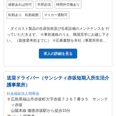
経験あれば尚可
学歴必須
時間外労働あり
転勤あり 転勤範囲
マイカー通勤可
・ダイカスト製品の生産技術及び生産設備のメンテナンスを 行
っていただきます。 ※事前連絡のうえ、職場見学にお越し下さ
い。 （面接選考前までに） ※応募書類を本社（事業所所在
地）宛に送付して下さい。書…
求人の詳細を見る
送迎ドライバー（サンシティ赤坂短期入所生活介
護事業所）
社会福祉法人明翠会
広島県福山市赤坂町大字赤坂７２６７番９５ サンシテ
ィ赤坂
山陽本線 備後赤坂駅から徒歩15分