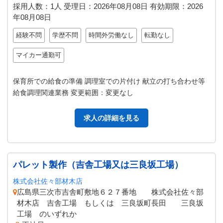
採用人数：1人
受理日：
2026年08月08日
有効期限：
2026
年08月08日
経験不問
学歴不問
時間外労働なし
転勤なし
マイカー通勤可
保育所での給食の準備 調理室での片付け 献立の打ち合わせ等
給食調理関連業務 変更範囲：変更なし
求人の詳細を見る
パレット製作（吉舎工場又は三良坂工場）
株式会社佐々部材木店
広島県三次市吉舎町敷地６２７番地 株式会社佐々部
材木店 吉舎工場 もしくは 三良坂町長田 三良坂
工場 のいずれか