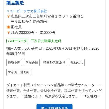
製品製造
リョービミラサカ株式会社
広島県三次市三良坂町皆瀬１００７５番地１
三良坂駅から徒歩25分
正社員
月給 200000円 ～ 310000円
三次公共職業安定所
ハローワーク
採用人数：5人
受理日：
2026年08月08日
有効期限：
2026
年08月08日
経験不問
学歴必須
時間外労働あり
転勤なし
マイカー通勤可
ダイカスト製品（車のエンジン部品等）の製造オペレーター ・
鋳造作業、合金作業、金型保全作業、加工作業を行っていただ
きます。 ※適性により、所属課を決定します。 ※３交替勤務
可能な方 ※事前に連絡の…
求人の詳細を見る