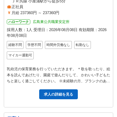
ＪＲ呉線 小屋浦駅から徒歩5分
正社員
月給 237360円 ～ 237360円
広島東公共職業安定所
ハローワーク
採用人数：1人
受理日：
2026年08月08日
有効期限：
2026
年08月08日
経験不問
学歴不問
時間外労働なし
転勤なし
マイカー通勤可
乳幼児の保育業務を行っていただきます。 ＊歌を歌ったり、絵
本を読んであげたり、園庭で遊んだりして、 かわいい子どもた
ちと楽しく過ごしてください。 ※未経験の方、ブランクのある
方、サポートします。 ※…
求人の詳細を見る