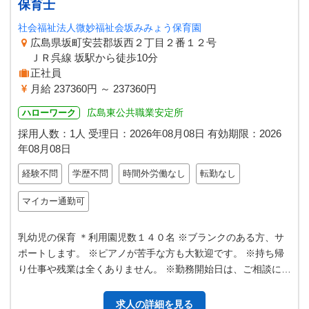
保育士
社会福祉法人微妙福祉会坂みみょう保育園
広島県坂町安芸郡坂西２丁目２番１２号
ＪＲ呉線 坂駅から徒歩10分
正社員
月給 237360円 ～ 237360円
広島東公共職業安定所
ハローワーク
採用人数：1人
受理日：
2026年08月08日
有効期限：
2026
年08月08日
経験不問
学歴不問
時間外労働なし
転勤なし
マイカー通勤可
乳幼児の保育 ＊利用園児数１４０名 ※ブランクのある方、サ
ポートします。 ※ピアノが苦手な方も大歓迎です。 ※持ち帰
り仕事や残業は全くありません。 ※勤務開始日は、ご相談に応
じます。 【変更の範囲：…
求人の詳細を見る