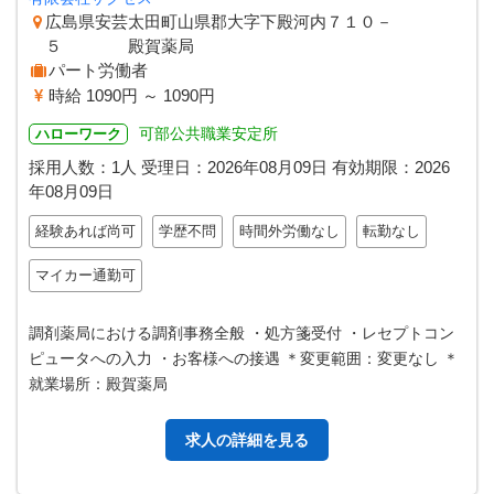
広島県安芸太田町山県郡大字下殿河内７１０－
５ 殿賀薬局
パート労働者
時給 1090円 ～ 1090円
可部公共職業安定所
ハローワーク
採用人数：1人
受理日：
2026年08月09日
有効期限：
2026
年08月09日
経験あれば尚可
学歴不問
時間外労働なし
転勤なし
マイカー通勤可
調剤薬局における調剤事務全般 ・処方箋受付 ・レセプトコン
ピュータへの入力 ・お客様への接遇 ＊変更範囲：変更なし ＊
就業場所：殿賀薬局
求人の詳細を見る