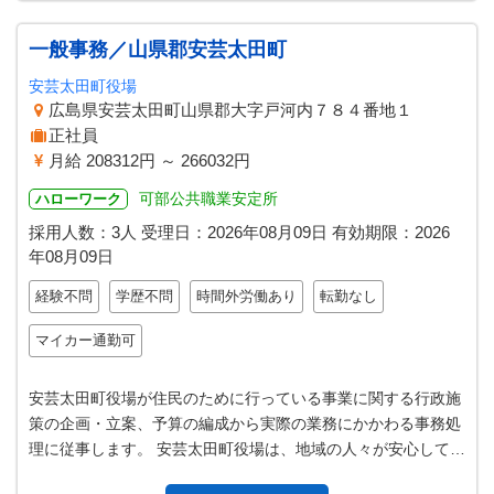
一般事務／山県郡安芸太田町
安芸太田町役場
広島県安芸太田町山県郡大字戸河内７８４番地１
正社員
月給 208312円 ～ 266032円
可部公共職業安定所
ハローワーク
採用人数：3人
受理日：
2026年08月09日
有効期限：
2026
年08月09日
経験不問
学歴不問
時間外労働あり
転勤なし
マイカー通勤可
安芸太田町役場が住民のために行っている事業に関する行政施
策の企画・立案、予算の編成から実際の業務にかかわる事務処
理に従事します。 安芸太田町役場は、地域の人々が安心して豊
かに暮らせるよう幅広く生活…