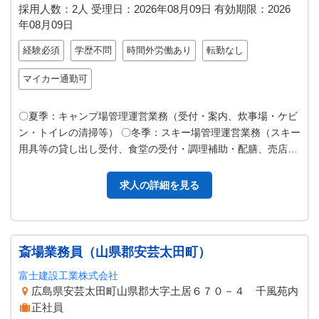
採用人数：2人
受理日：
2026年08月09日
有効期限：
2026
年08月09日
経験必須
学歴不問
時間外労働あり
転勤なし
マイカー通勤可
〇夏季：キャンプ場管理運営業務（受付・案内、炊事場・ケビ
ン・トイレの清掃等） 〇冬季：スキー場管理運営業務（スキー
用具等の貸し出し受付、食堂の受付・調理補助・配膳、売店の
受付・販売、駐車場の誘導、リ…
求人の詳細を見る
斎場業務員（山県郡安芸太田町）
富士建設工業株式会社
広島県安芸太田町山県郡大字土居６７０－４ 千風苑内
正社員