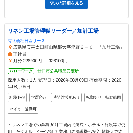
求人の詳細を見る
リネン工場管理職リーダー／加計工場
有限会社日基リース
広島県安芸太田町山県郡大字坪野９－６ 「加計工場」
正社員
月給 226900円 ～ 336100円
廿日市公共職業安定所
ハローワーク
採用人数：1人
受理日：
2026年08月09日
有効期限：
2026
年08月09日
経験必須
学歴必須
時間外労働あり
転勤あり 転勤範囲
マイカー通勤可
・リネン工場での業務 加計工場内で病院・ホテル・施設等で使
用したタオル、シーツ類 を業務用の洗濯機へ投入 乾燥まで終