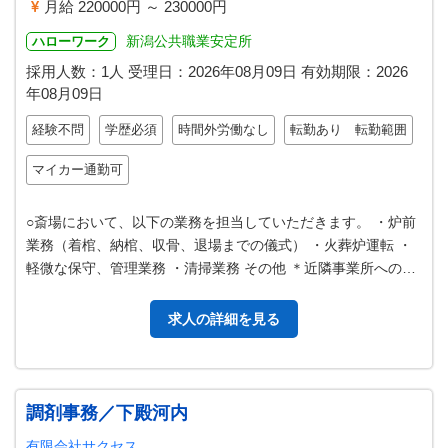
月給 220000円 ～ 230000円
新潟公共職業安定所
ハローワーク
採用人数：1人
受理日：
2026年08月09日
有効期限：
2026
年08月09日
経験不問
学歴必須
時間外労働なし
転勤あり 転勤範囲
マイカー通勤可
○斎場において、以下の業務を担当していただきます。 ・炉前
業務（着棺、納棺、収骨、退場までの儀式） ・火葬炉運転 ・
軽微な保守、管理業務 ・清掃業務 その他 ＊近隣事業所への応
援業務有り 変更の範囲…
求人の詳細を見る
調剤事務／下殿河内
有限会社サクセス