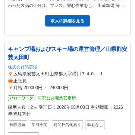
わった製品の仕分け、プレス、畳む作業をし、 出荷準備 等 ・
工場管理職リーダーとし…
求人の詳細を見る
キャンプ場およびスキー場の運営管理／山県郡安
芸太田町
株式会社恐羅漢
広島県安芸太田町山県郡大字横川７４０－１
正社員
月給 200000円 ～ 240000円
可部公共職業安定所
ハローワーク
採用人数：2人
受理日：
2026年08月09日
有効期限：
2026
年08月09日
経験必須
学歴不問
時間外労働あり
転勤なし