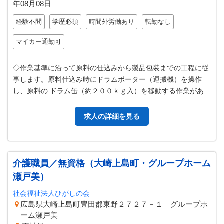
年08月08日
経験不問
学歴必須
時間外労働あり
転勤なし
マイカー通勤可
◇作業基準に沿って原料の仕込みから製品包装までの工程に従
事します。原料仕込み時にドラムポーター（運搬機）を操作
し、原料の ドラム缶（約２００ｋｇ入）を移動する作業があり
ます。 【変更範囲：製造工程管…
求人の詳細を見る
介護職員／無資格（大崎上島町・グループホーム
瀬戸美）
社会福祉法人ひがしの会
広島県大崎上島町豊田郡東野２７２７－１ グループホ
ーム瀬戸美