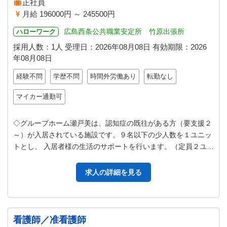
正社員
月給 196000円 ～ 245500円
広島西条公共職業安定所 竹原出張所
ハローワーク
採用人数：1人
受理日：
2026年08月08日
有効期限：
2026
年08月08日
経験不問
学歴不問
時間外労働あり
転勤なし
マイカー通勤可
◇グループホーム瀬戸美は、認知症の既往がある方（要支援２
～）が入居されている施設です。９名以下の少人数を１ユニッ
トとし、 入居者様の生活のサポートを行います。（定員２ユニ
ット１８名） 家庭的で落ち着…
求人の詳細を見る
看護師／准看護師