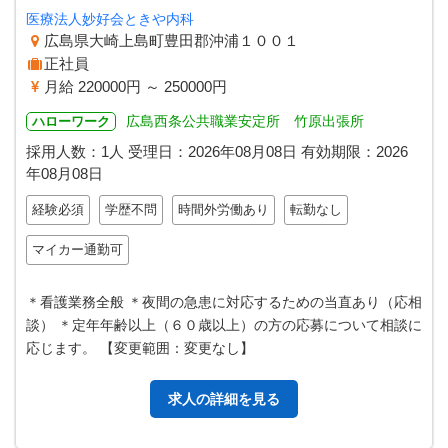
医療法人妙好会ときや内科
広島県大崎上島町豊田郡沖浦１００１
正社員
月給 220000円 ～ 250000円
広島西条公共職業安定所 竹原出張所
ハローワーク
採用人数：1人
受理日：
2026年08月08日
有効期限：
2026
年08月08日
経験必須
学歴不問
時間外労働あり
転勤なし
マイカー通勤可
＊看護業務全般 ＊夜間の急患に対応するための当直あり（応相
談） ＊定年年齢以上（６０歳以上）の方の応募について相談に
応じます。 【変更範囲：変更なし】
求人の詳細を見る