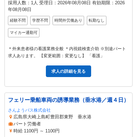
採用人数：1人
受理日：
2026年08月08日
有効期限：
2026
年08月08日
経験不問
学歴不問
時間外労働あり
転勤なし
マイカー通勤可
＊外来患者様の看護業務全般 ＊内視鏡検査介助 ※別途パート
求人あります。 【変更範囲：変更なし】 「看護」
求人の詳細を見る
フェリー乗船車両の誘導業務（垂水港／週４日）
さんようバス株式会社
広島県大崎上島町豊田郡東野 垂水港
パート労働者
時給 1100円 ～ 1100円