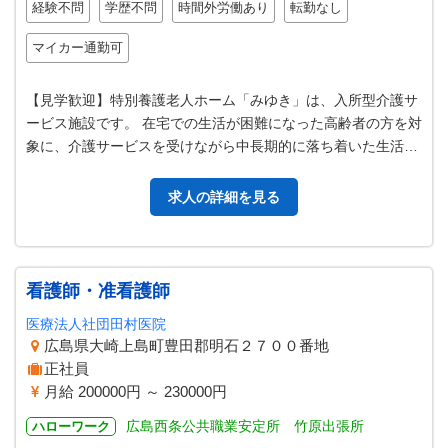
経験不問
学歴不問
時間外労働あり
転勤なし
マイカー通勤可
【見学歓迎】特別養護老人ホーム「みゆき」は、入所型介護サ
ービス施設です。 在宅での生活が困難になった高齢者の方を対
象に、介護サービスを受けながら中長期的に落ち着いた生活を
送っていただくための お手伝…
求人の詳細を見る
看護師・准看護師
医療法人社団田村医院
広島県大崎上島町豊田郡明石２７００番地
正社員
月給 200000円 ～ 230000円
広島西条公共職業安定所 竹原出張所
ハローワーク