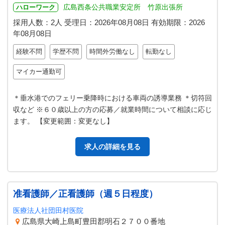
広島西条公共職業安定所 竹原出張所
ハローワーク
採用人数：2人
受理日：
2026年08月08日
有効期限：
2026
年08月08日
経験不問
学歴不問
時間外労働なし
転勤なし
マイカー通勤可
＊垂水港でのフェリー乗降時における車両の誘導業務 ＊切符回
収など ※６０歳以上の方の応募／就業時間について相談に応じ
ます。 【変更範囲：変更なし】
求人の詳細を見る
准看護師／正看護師（週５日程度）
医療法人社団田村医院
広島県大崎上島町豊田郡明石２７００番地