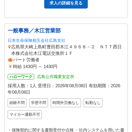
求人の詳細を見る
一般事務／木江営業部
日本生命保険相互会社広島支社
広島県大崎上島町豊田郡木江４９６８－２ ＮＴＴ西日
本株式会社木江電話交換所１Ｆ
パート労働者
時給 1430円 ～ 1430円
広島公共職業安定所
ハローワーク
採用人数：1人
受理日：
2026年08月08日
有効期限：
2026
年08月08日
経験不問
学歴不問
時間外労働なし
転勤なし
マイカー通勤不可
・保険契約に関する書類受付や点検 ・社内システムを用いた書