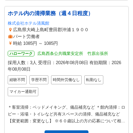
ホテル内の清掃業務（週４日程度）
株式会社ホテル清風館
広島県大崎上島町豊田郡沖浦１９００
パート労働者
時給 1085円 ～ 1085円
広島西条公共職業安定所 竹原出張所
ハローワーク
採用人数：3人
受理日：
2026年08月08日
有効期限：
2026
年08月08日
経験不問
学歴不問
時間外労働なし
転勤なし
マイカー通勤可
＊客室清掃：ベッドメイキング、備品補充など ＊館内清掃：ロ
ビー・浴場・トイレなど共有スペースの清掃、備品補充など
【変更範囲：変更なし】 ※６０歳以上の方の応募について相談
に応じます。 （雇用条件は…