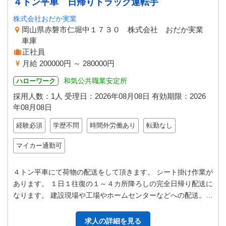
４トン平車 日帰りトラック運転手
株式会社おだか実業
岡山県赤磐市仁堀中１７３０ 株式会社 おだか実業
車庫
正社員
月給 200000円 ～ 280000円
和気公共職業安定所
ハローワーク
採用人数：1人
受理日：
2026年08月08日
有効期限：
2026
年08月08日
経験必須
学歴不問
時間外労働あり
転勤なし
マイカー通勤可
４トン平車にて荷物の配送をして頂きます。 シート掛け作業が
あります。 １日１往復の１～４カ所降ろしの完全日帰り配送に
なります。 建設現場や工場やホームセンターなどへの配送。
中国、四国、近畿の近～中…
求人の詳細を見る