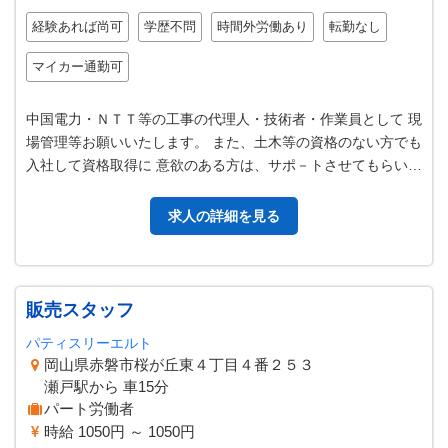
経験あれば尚可
学歴不問
時間外労働あり
転勤なし
マイカー通勤可
中国電力・ＮＴＴ等の工事の代理人・技術者・作業員として 現
場管理等お願いいたします。 また、土木等の資格のない方でも
入社して資格取得に 意欲のある方は、サポ－トさせてもらいま
す。 【従事すべき業務の…
求人の詳細を見る
販売スタッフ
パティスリーエルト
岡山県赤磐市桜が丘東４丁目４番２５３
瀬戸駅から 車15分
パート労働者
時給 1050円 ～ 1050円