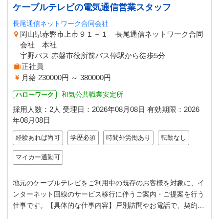
ケーブルテレビの電気通信営業スタッフ
長尾通信ネットワーク合同会社
岡山県赤磐市上市９１－１ 長尾通信ネットワーク合同
会社 本社
宇野バス 赤磐市役所前バス停駅から徒歩5分
正社員
月給 230000円 ～ 380000円
和気公共職業安定所
ハローワーク
採用人数：2人
受理日：
2026年08月08日
有効期限：
2026
年08月08日
経験あれば尚可
学歴必須
時間外労働あり
転勤なし
マイカー通勤可
地元のケーブルテレビをご利用中の既存のお客様を対象に、イ
ンターネット回線のサービス移行に伴うご案内・ご提案を行う
仕事です。【具体的な仕事内容】戸別訪問やお電話で、契約内
容を確認しながら、お客様にとっ…