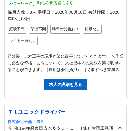
和気公共職業安定所
ハローワーク
採用人数：3人
受理日：
2026年08月08日
有効期限：
2026
年08月08日
経験不問
学歴不問
時間外労働あり
転勤なし
マイカー通勤可
◎舗装・土木工事の現場作業に従事していただきます。 ※作業
に必要な資格・技能について、入社後本人の意欲次第で取得す
ることができます。（費用は会社負担） 【従事すべき業務の変
更の範囲】変更なし
求人の詳細を見る
７ｔユニックドライバー
株式会社岩藤工務店
岡山県赤磐市日古木６６０－１ （株）岩藤工務店 本