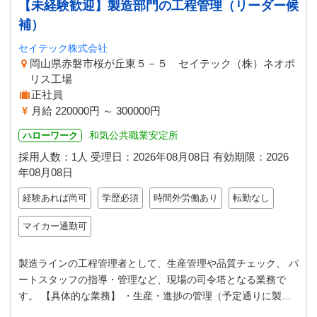
【未経験歓迎】製造部門の工程管理（リーダー候
補）
セイテック株式会社
岡山県赤磐市桜が丘東５－５ セイテック（株）ネオポ
リス工場
正社員
月給 220000円 ～ 300000円
和気公共職業安定所
ハローワーク
採用人数：1人
受理日：
2026年08月08日
有効期限：
2026
年08月08日
経験あれば尚可
学歴必須
時間外労働あり
転勤なし
マイカー通勤可
製造ラインの工程管理者として、生産管理や品質チェック、 パ
ートスタッフの指導・管理など、現場の司令塔となる業務で
す。 【具体的な業務】 ・生産・進捗の管理（予定通りに製造
が進んでいるかの確認） ・品…