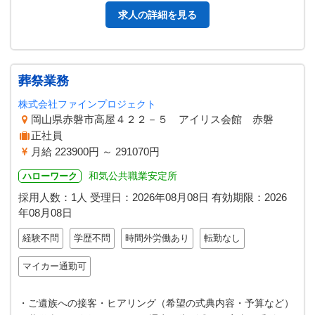
求人の詳細を見る
葬祭業務
株式会社ファインプロジェクト
岡山県赤磐市高屋４２２－５ アイリス会館 赤磐
正社員
月給 223900円 ～ 291070円
和気公共職業安定所
ハローワーク
採用人数：1人
受理日：
2026年08月08日
有効期限：
2026
年08月08日
経験不問
学歴不問
時間外労働あり
転勤なし
マイカー通勤可
・ご遺族への接客・ヒアリング（希望の式典内容・予算など）