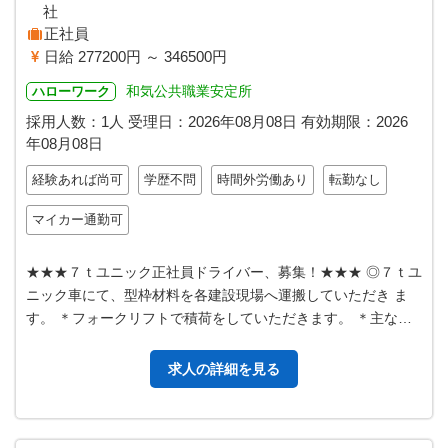
社
正社員
日給 277200円 ～ 346500円
和気公共職業安定所
ハローワーク
採用人数：1人
受理日：
2026年08月08日
有効期限：
2026
年08月08日
経験あれば尚可
学歴不問
時間外労働あり
転勤なし
マイカー通勤可
★★★７ｔユニック正社員ドライバー、募集！★★★ ◎７ｔユ
ニック車にて、型枠材料を各建設現場へ運搬していただき ま
す。 ＊フォークリフトで積荷をしていただきます。 ＊主な運
転範囲は岡山県内です。時に…
求人の詳細を見る