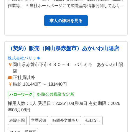
作業等。 ＊当社ホームページにて製造品等情報公開しておりま
す。 「変更範囲：変更なし…
求人の詳細を見る
（契約）販売（岡山県赤盤市）あかいわ山陽店
株式会社パリミキ
岡山県赤磐市下市４３０－４ パリミキ あかいわ山陽
店
正社員以外
時給 181440円 ～ 181440円
姫路公共職業安定所
ハローワーク
採用人数：1人
受理日：
2026年08月08日
有効期限：
2026
年08月08日
経験不問
学歴必須
時間外労働あり
転勤なし