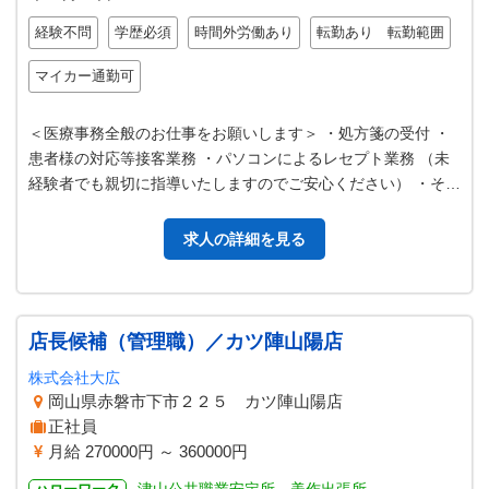
経験不問
学歴必須
時間外労働あり
転勤あり 転勤範囲
マイカー通勤可
＜医療事務全般のお仕事をお願いします＞ ・処方箋の受付 ・
患者様の対応等接客業務 ・パソコンによるレセプト業務 （未
経験者でも親切に指導いたしますのでご安心ください） ・その
他事務作業 ＊自家用車で…
求人の詳細を見る
店長候補（管理職）／カツ陣山陽店
株式会社大広
岡山県赤磐市下市２２５ カツ陣山陽店
正社員
月給 270000円 ～ 360000円