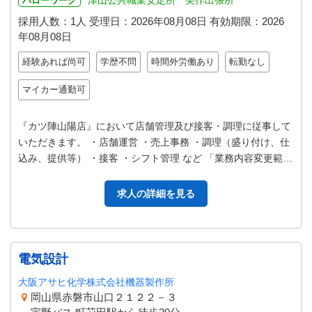
津山公共職業安定所 美作出張所
ハローワーク
採用人数：1人
受理日：
2026年08月08日
有効期限：
2026
年08月08日
経験あれば尚可
学歴不問
時間外労働あり
転勤なし
マイカー通勤可
『カツ陣山陽店』において店舗管理及び接客・調理に従事して
いただきます。 ・店舗運営 ・売上事務 ・調理（盛り付け、仕
込み、提供等） ・接客 ・シフト管理 など 「業務内容変更範
囲：なし」
求人の詳細を見る
電気設計
大阪アサヒ化学株式会社機器製作所
岡山県赤磐市山口２１２２－３