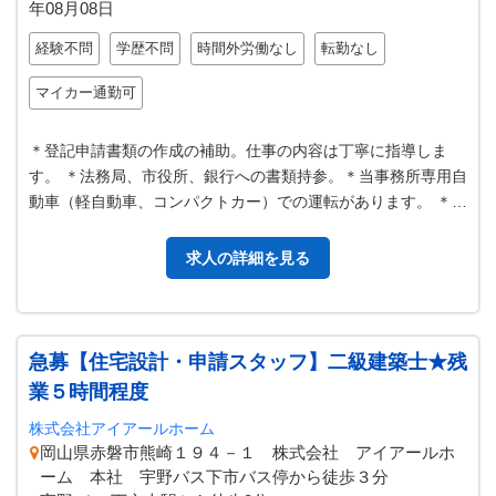
年08月08日
経験不問
学歴不問
時間外労働なし
転勤なし
マイカー通勤可
＊登記申請書類の作成の補助。仕事の内容は丁寧に指導しま
す。 ＊法務局、市役所、銀行への書類持参。＊当事務所専用自
動車（軽自動車、コンパクトカー）での運転があります。 ＊パ
ソコン使用（専用ソフトの使用…
求人の詳細を見る
急募【住宅設計・申請スタッフ】二級建築士★残
業５時間程度
株式会社アイアールホーム
岡山県赤磐市熊崎１９４－１ 株式会社 アイアールホ
ーム 本社 宇野バス下市バス停から徒歩３分