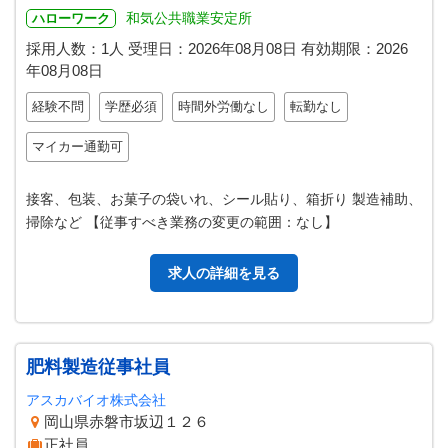
和気公共職業安定所
ハローワーク
採用人数：1人
受理日：
2026年08月08日
有効期限：
2026
年08月08日
経験不問
学歴必須
時間外労働なし
転勤なし
マイカー通勤可
接客、包装、お菓子の袋いれ、シール貼り、箱折り 製造補助、
掃除など 【従事すべき業務の変更の範囲：なし】
求人の詳細を見る
肥料製造従事社員
アスカバイオ株式会社
岡山県赤磐市坂辺１２６
正社員