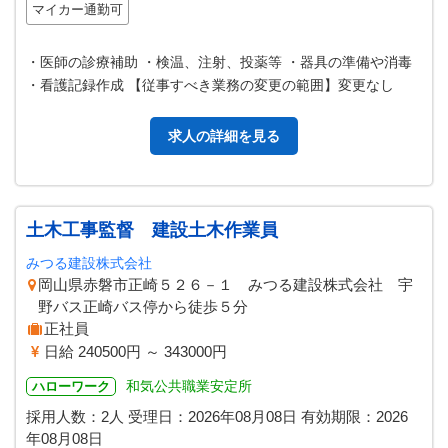
マイカー通勤可
・医師の診療補助 ・検温、注射、投薬等 ・器具の準備や消毒
・看護記録作成 【従事すべき業務の変更の範囲】変更なし
求人の詳細を見る
土木工事監督 建設土木作業員
みつる建設株式会社
岡山県赤磐市正崎５２６－１ みつる建設株式会社 宇
野バス正崎バス停から徒歩５分
正社員
日給 240500円 ～ 343000円
和気公共職業安定所
ハローワーク
採用人数：2人
受理日：
2026年08月08日
有効期限：
2026
年08月08日