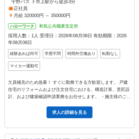
宇野バス 下市上駅から徒歩3分
正社員
月給 320000円 ～ 350000円
和気公共職業安定所
ハローワーク
採用人数：1人
受理日：
2026年08月08日
有効期限：
2026
年08月08日
経験あれば尚可
学歴不問
時間外労働あり
転勤なし
マイカー通勤可
欠員補充のため急募！ すぐに勤務できる方歓迎します。 戸建
住宅のリフォームおよび注文住宅における、構造計算、意匠設
計、および建築確認申請業務をお任せします。 ・施主様のご要
望に応じたプランニング・設…
求人の詳細を見る