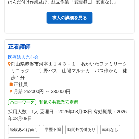
はんだ付け作業及び、組立作業 「変更範囲：変更なし」
求人の詳細を見る
正看護師
医療法人光心会
岡山県赤磐市河本１１４３－１ あかいわファミリーク
リニック 宇野バス 山陽マルナカ バス停から 徒
歩１分
正社員
月給 252000円 ～ 330000円
和気公共職業安定所
ハローワーク
採用人数：1人
受理日：
2026年08月08日
有効期限：
2026
年08月08日
経験あれば尚可
学歴不問
時間外労働あり
転勤なし