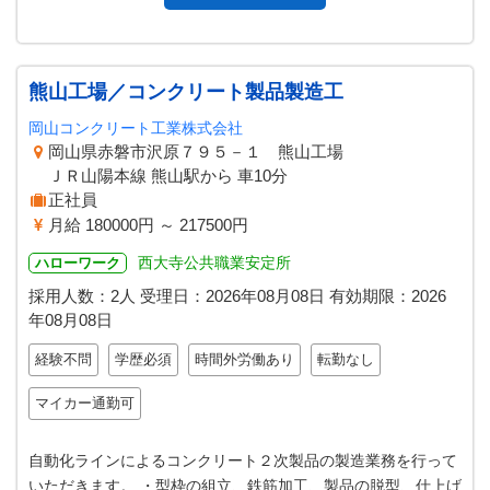
熊山工場／コンクリート製品製造工
岡山コンクリート工業株式会社
岡山県赤磐市沢原７９５－１ 熊山工場
ＪＲ山陽本線 熊山駅から 車10分
正社員
月給 180000円 ～ 217500円
西大寺公共職業安定所
ハローワーク
採用人数：2人
受理日：
2026年08月08日
有効期限：
2026
年08月08日
経験不問
学歴必須
時間外労働あり
転勤なし
マイカー通勤可
自動化ラインによるコンクリート２次製品の製造業務を行って
いただきます。 ・型枠の組立、鉄筋加工、製品の脱型、仕上げ