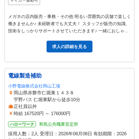
マイカー通勤可
メガネの店内販売・事務・その他 明るい雰囲気の店舗で楽しく
働きませんか♪ 未経験者でも大丈夫！ スタッフが販売の知識、
技術をしっかりサポートさせていただきます♪ 一緒におしゃれ
をたのしみませんか！ …
求人の詳細を見る
電線製造補助
小野電線株式会社岡山工場
岡山県赤磐市仁堀東１４３８
宇野バス 仁堀東駅から徒歩10分
正社員以外
時給 167520円 ～ 176000円
和気公共職業安定所
ハローワーク
採用人数：2人
受理日：
2026年08月08日
有効期限：
2026