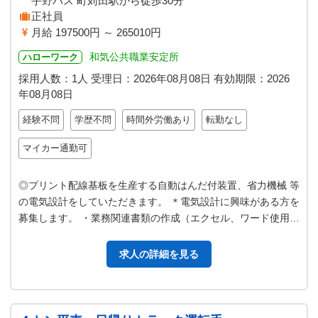
宇野バス 町苅田駅から徒歩30分
正社員
月給 197500円 ～ 265010円
和気公共職業安定所
ハローワーク
採用人数：1人
受理日：
2026年08月08日
有効期限：
2026
年08月08日
経験不問
学歴不問
時間外労働あり
転勤なし
マイカー通勤可
◎プリント配線基板を生産する自動はんだ付装置、省力機械 等
の電気設計をしていただきます。 ＊電気設計に興味がある方を
募集します。 ・業務関連書類の作成（エクセル、ワード使用）
も行っていただ きます。…
求人の詳細を見る