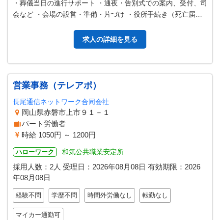
・葬儀当日の進行サポート ・通夜・告別式での案内、受付、司
会など ・会場の設営・準備・片づけ ・役所手続き（死亡届け
など） ・寝台車・霊柩車…
求人の詳細を見る
営業事務（テレアポ）
長尾通信ネットワーク合同会社
岡山県赤磐市上市９１－１
パート労働者
時給 1050円 ～ 1200円
和気公共職業安定所
ハローワーク
採用人数：2人
受理日：
2026年08月08日
有効期限：
2026
年08月08日
経験不問
学歴不問
時間外労働なし
転勤なし
マイカー通勤可