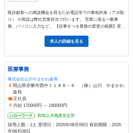
既存顧客への商談機会を得るため電話等での事前約束（アポ取
り） ※商談は弊社営業担当で行います。 営業に係る一般事
務、パソコン入力など。 【従事すべき業務の変更の範囲】変更
なし
求人の詳細を見る
医療事務
株式会社山川やまかわ薬局
岡山県赤磐市西中１１８８－６ （株）山川 やまかわ
薬局
正社員
月給 170000円 ～ 180000円
和気公共職業安定所
ハローワーク
採用人数：2人
受理日：
2026年08月08日
有効期限：
2026
年08月08日