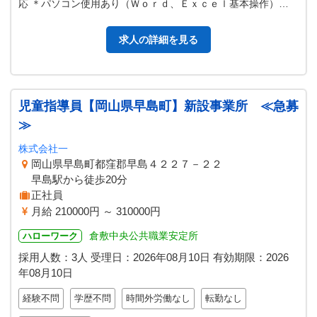
応 ＊パソコン使用あり（Ｗｏｒｄ、Ｅｘｃｅｌ基本操作）
「変更範囲：変更なし」
求人の詳細を見る
児童指導員【岡山県早島町】新設事業所 ≪急募
≫
株式会社一
岡山県早島町都窪郡早島４２２７－２２
早島駅から徒歩20分
正社員
月給 210000円 ～ 310000円
倉敷中央公共職業安定所
ハローワーク
採用人数：3人
受理日：
2026年08月10日
有効期限：
2026
年08月10日
経験不問
学歴不問
時間外労働なし
転勤なし