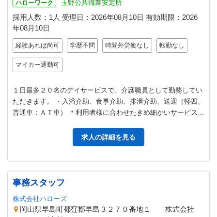
玉野公共職業安定所
ハローワーク
採用人数：1人
受理日：
2026年08月10日
有効期限：
2026
年08月10日
経験あれば尚可
学歴不問
時間外労働なし
転勤なし
マイカー通勤可
１日最多２０名のデイサービスで、介護職員として勤務してい
ただきます。 ・入浴介助、食事介助、排泄介助、送迎（軽四、
普通車：ＡＴ車） ＊利用者様に合わせたきめ細かいサービスを
提供しています。 変更範囲…
求人の詳細を見る
事務スタッフ
株式会社ハローズ
岡山県早島町都窪郡早島３２７０番地１ 株式会社