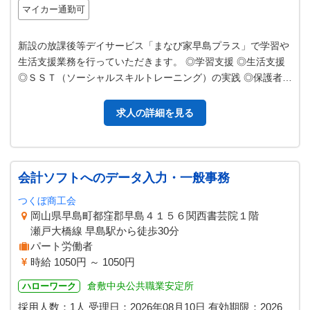
マイカー通勤可
新設の放課後等デイサービス「まなび家早島プラス」で学習や
生活支援業務を行っていただきます。 ◎学習支援 ◎生活支援
◎ＳＳＴ（ソーシャルスキルトレーニング）の実践 ◎保護者対
応 ◎送迎 等 ☆応募前…
求人の詳細を見る
会計ソフトへのデータ入力・一般事務
つくぼ商工会
岡山県早島町都窪郡早島４１５６関西書芸院１階
瀬戸大橋線 早島駅から徒歩30分
パート労働者
時給 1050円 ～ 1050円
倉敷中央公共職業安定所
ハローワーク
採用人数：1人
受理日：
2026年08月10日
有効期限：
2026