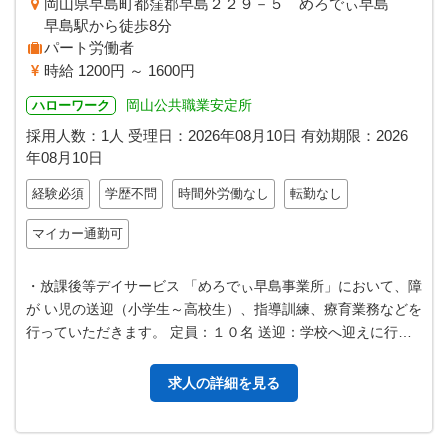
岡山県早島町都窪郡早島２２９－５ めろでぃ早島
早島駅から徒歩8分
パート労働者
時給 1200円 ～ 1600円
岡山公共職業安定所
ハローワーク
採用人数：1人
受理日：
2026年08月10日
有効期限：
2026
年08月10日
経験必須
学歴不問
時間外労働なし
転勤なし
マイカー通勤可
・放課後等デイサービス 「めろでぃ早島事業所」において、障
が い児の送迎（小学生～高校生）、指導訓練、療育業務などを
行っていただきます。 定員：１０名 送迎：学校へ迎えに行
き、「めろでぃ」から自宅…
求人の詳細を見る