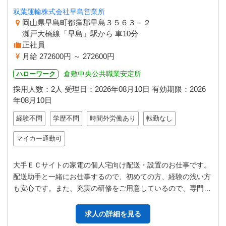
双葉運輸株式会社早島営業所
岡山県早島町都窪郡早島３５６３－２
瀬戸大橋線「早島」駅から 車10分
正社員
月給 272600円 ～ 272600円
倉敷中央公共職業安定所
ハローワーク
採用人数：2人
受理日：
2026年08月10日
有効期限：
2026
年08月10日
経験不問
学歴不問
時間外労働あり
転勤なし
マイカー通勤可
大手ＥＣサイトの家電の個人宅向け配送・設置のお仕事です。
配送助手と一緒にお仕事するので、初めての方、経験の浅い方
も安心です。また、充実の研修をご用意しているので、専門知
識がなくてもＯＫ◎ 【取扱い…
求人の詳細を見る