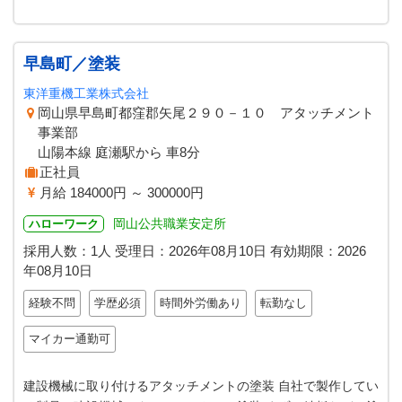
早島町／塗装
東洋重機工業株式会社
岡山県早島町都窪郡矢尾２９０－１０ アタッチメント
事業部
山陽本線 庭瀬駅から 車8分
正社員
月給 184000円 ～ 300000円
岡山公共職業安定所
ハローワーク
採用人数：1人
受理日：
2026年08月10日
有効期限：
2026
年08月10日
経験不問
学歴必須
時間外労働あり
転勤なし
マイカー通勤可
建設機械に取り付けるアタッチメントの塗装 自社で製作してい