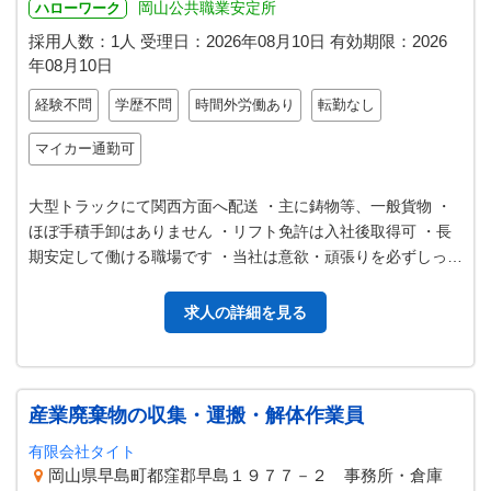
岡山公共職業安定所
ハローワーク
採用人数：1人
受理日：
2026年08月10日
有効期限：
2026
年08月10日
経験不問
学歴不問
時間外労働あり
転勤なし
マイカー通勤可
大型トラックにて関西方面へ配送 ・主に鋳物等、一般貨物 ・
ほぼ手積手卸はありません ・リフト免許は入社後取得可 ・長
期安定して働ける職場です ・当社は意欲・頑張りを必ずしっか
り評価します ・一から分…
求人の詳細を見る
産業廃棄物の収集・運搬・解体作業員
有限会社タイト
岡山県早島町都窪郡早島１９７７－２ 事務所・倉庫