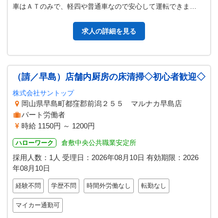
車はＡＴのみで、軽四や普通車なので安心して運転できま
す。） ＊１日３時間、週２日～週…
求人の詳細を見る
（請／早島）店舗内厨房の床清掃◇初心者歓迎◇
株式会社サントップ
岡山県早島町都窪郡前潟２５５ マルナカ早島店
パート労働者
時給 1150円 ～ 1200円
倉敷中央公共職業安定所
ハローワーク
採用人数：1人
受理日：
2026年08月10日
有効期限：
2026
年08月10日
経験不問
学歴不問
時間外労働なし
転勤なし
マイカー通勤可