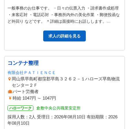
一般事務のお仕事です。 ・日々の伝票入力 ・請求書作成処理
・来客応対 ・電話応対 ・事務所内外の美化作業 ・郵便投函な
ど外回り などです。 ＊詳細は面接時にお話しします。
◆◆◆◆◆急募◆◆◆◆◆…
求人の詳細を見る
コンテナ整理
有限会社ＰＡＴＩＥＮＣＥ
岡山県早島町都窪郡早島３２６２－１ハローズ早島物流
センター２Ｆ
パート労働者
時給 1047円 ～ 1047円
倉敷中央公共職業安定所
ハローワーク
採用人数：2人
受理日：
2026年08月10日
有効期限：
2026
年08月10日