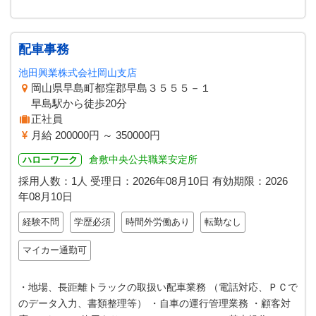
配車事務
池田興業株式会社岡山支店
岡山県早島町都窪郡早島３５５５－１
早島駅から徒歩20分
正社員
月給 200000円 ～ 350000円
倉敷中央公共職業安定所
ハローワーク
採用人数：1人
受理日：
2026年08月10日
有効期限：
2026
年08月10日
経験不問
学歴必須
時間外労働あり
転勤なし
マイカー通勤可
・地場、長距離トラックの取扱い配車業務 （電話対応、ＰＣで
のデータ入力、書類整理等） ・自車の運行管理業務 ・顧客対