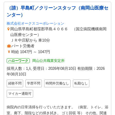
（請）早島町／クリーンスタッフ（南岡山医療セ
ンター）
株式会社オークスコーポレーション
岡山県早島町都窪郡早島４０６６ （国立病院機構南岡
山医療センター）
ＪＲ中庄駅から 車10分
パート労働者
時給 1047円 ～ 1047円
岡山公共職業安定所
ハローワーク
採用人数：1人
受理日：
2026年08月10日
有効期限：
2026
年08月10日
経験不問
学歴不問
時間外労働なし
転勤なし
マイカー通勤可
病院内の日常清掃を行っていただきます。 （病室、トイレ、浴
室、廊下、階段などの掃き拭き、 ゴミ回収 等） その他、関連