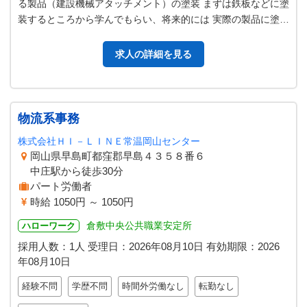
る製品（建設機械アタッチメント）の塗装 まずは鉄板などに塗
装するところから学んでもらい、将来的には 実際の製品に塗装
できるように業務を覚えて…
求人の詳細を見る
物流系事務
株式会社ＨＩ－ＬＩＮＥ常温岡山センター
岡山県早島町都窪郡早島４３５８番６
中庄駅から徒歩30分
パート労働者
時給 1050円 ～ 1050円
倉敷中央公共職業安定所
ハローワーク
採用人数：1人
受理日：
2026年08月10日
有効期限：
2026
年08月10日
経験不問
学歴不問
時間外労働なし
転勤なし