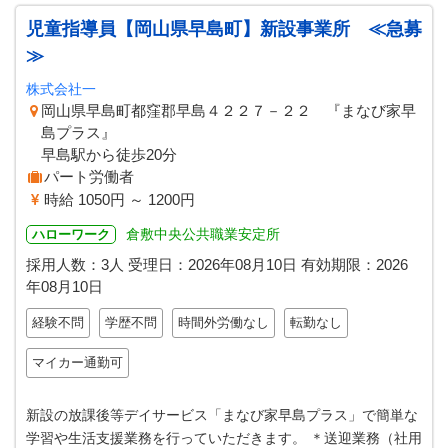
児童指導員【岡山県早島町】新設事業所 ≪急募
≫
株式会社一
岡山県早島町都窪郡早島４２２７－２２ 『まなび家早
島プラス』
早島駅から徒歩20分
パート労働者
時給 1050円 ～ 1200円
倉敷中央公共職業安定所
ハローワーク
採用人数：3人
受理日：
2026年08月10日
有効期限：
2026
年08月10日
経験不問
学歴不問
時間外労働なし
転勤なし
マイカー通勤可
新設の放課後等デイサービス「まなび家早島プラス」で簡単な
学習や生活支援業務を行っていただきます。 ＊送迎業務（社用