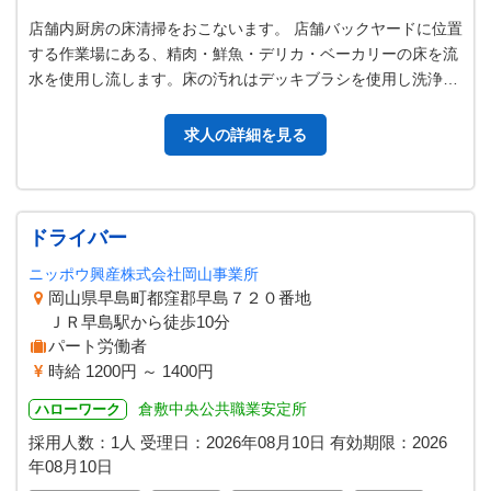
店舗内厨房の床清掃をおこないます。 店舗バックヤードに位置
する作業場にある、精肉・鮮魚・デリカ・ベーカリーの床を流
水を使用し流します。床の汚れはデッキブラシを使用し洗浄を
おこない、最後に排水溝にある…
求人の詳細を見る
ドライバー
ニッポウ興産株式会社岡山事業所
岡山県早島町都窪郡早島７２０番地
ＪＲ早島駅から徒歩10分
パート労働者
時給 1200円 ～ 1400円
倉敷中央公共職業安定所
ハローワーク
採用人数：1人
受理日：
2026年08月10日
有効期限：
2026
年08月10日