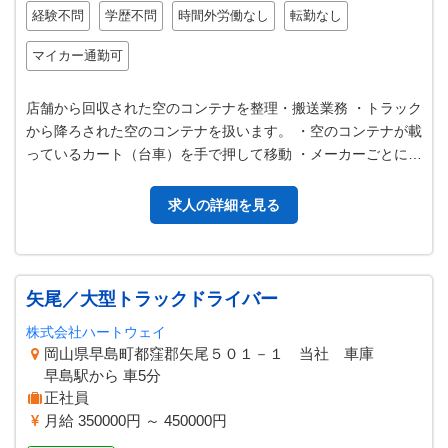
経験不問
学歴不問
時間外労働なし
転勤なし
マイカー通勤可
店舗から回収された空のコンテナを整理・搬送業務 ・トラック
から降ろされた空のコンテナを扱います。 ・空のコンテナが載
っているカート（台車）を手で押して移動 ・メーカーごとに指
定された場所へ移動させて…
求人の詳細を見る
矢尾／大型トラックドライバー
株式会社ハートウェイ
岡山県早島町都窪郡矢尾５０１－１ 当社 車庫
早島駅から 車5分
正社員
月給 350000円 ～ 450000円