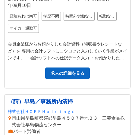
年08月10日
経験あれば尚可
学歴不問
時間外労働なし
転勤なし
マイカー通勤可
会員企業様からお預かりした会計資料（領収書やレシートな
ど）を 専用の会計ソフトにコツコツと入力していく作業がメイ
ンです。 ・会計ソフトへの仕訳データ入力 ・お預かりした資
料の整理、ファイリング、資料…
求人の詳細を見る
（請）早島／事務所内清掃
株式会社ＨＯＰＥＨｏｌｄｉｎｇｓ
岡山県早島町都窪郡早島４５０７番地３３ 三菱食品株
式会社早島物流センター
パート労働者