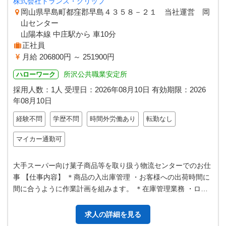
株式会社トランス・グリップ
岡山県早島町都窪郡早島４３５８－２１ 当社運営 岡
山センター
山陽本線 中庄駅から 車10分
正社員
月給 206800円 ～ 251900円
所沢公共職業安定所
ハローワーク
採用人数：1人
受理日：
2026年08月10日
有効期限：
2026
年08月10日
経験不問
学歴不問
時間外労働あり
転勤なし
マイカー通勤可
大手スーパー向け菓子商品等を取り扱う物流センターでのお仕
事 【仕事内容】 ＊商品の入出庫管理 ・お客様への出荷時間に
間に合うように作業計画を組みます。 ＊在庫管理業務 ・ロケ
ーション管理や鮮度管理を…
求人の詳細を見る