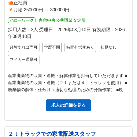
正社員
月給 250000円 ～ 300000円
倉敷中央公共職業安定所
ハローワーク
採用人数：3人
受理日：
2026年08月10日
有効期限：
2026
年08月10日
経験あれば尚可
学歴不問
時間外労働あり
転勤なし
マイカー通勤可
産業廃棄物の収集・運搬・解体作業を担当していただきます ■
産業廃棄物の収集・運搬（２ｔまたは４ｔトラックを使用） ■
廃棄物の解体・仕分け（適切な処理のための分類作業） ■現場
監督業務（作業の進行管理…
求人の詳細を見る
２ｔトラックでの家電配送スタッフ