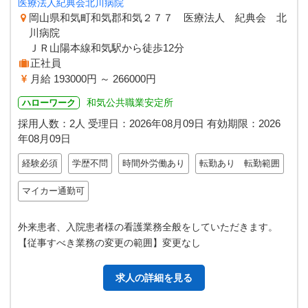
医療法人紀典会北川病院
岡山県和気町和気郡和気２７７ 医療法人 紀典会 北
川病院
ＪＲ山陽本線和気駅から徒歩12分
正社員
月給 193000円 ～ 266000円
和気公共職業安定所
ハローワーク
採用人数：2人
受理日：
2026年08月09日
有効期限：
2026
年08月09日
経験必須
学歴不問
時間外労働あり
転勤あり 転勤範囲
マイカー通勤可
外来患者、入院患者様の看護業務全般をしていただきます。
【従事すべき業務の変更の範囲】変更なし
求人の詳細を見る