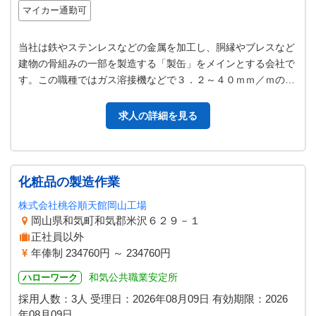
マイカー通勤可
当社は鉄やステンレスなどの金属を加工し、胴縁やブレスなど
建物の骨組みの一部を製造する「製缶」をメインとする会社で
す。この職種ではガス溶接機などで３．２～４０ｍｍ／ｍの製
缶加工を担当していただきます。…
求人の詳細を見る
化粧品の製造作業
株式会社桃谷順天館岡山工場
岡山県和気町和気郡米沢６２９－１
正社員以外
年俸制 234760円 ～ 234760円
和気公共職業安定所
ハローワーク
採用人数：3人
受理日：
2026年08月09日
有効期限：
2026
年08月09日