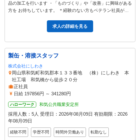
品の加工を行います ・「ものづくり」や「改善」に興味がある
方を お待ちしています。 ＊経験のない方もベテラン社員が親
切に指導いたしますので、…
求人の詳細を見る
製缶・溶接スタッフ
株式会社にしわき
岡山県和気町和気郡本１３３番地 （株）にしわき 本
社工場 和気橋から徒歩２０分
正社員
日給 197856円 ～ 341280円
和気公共職業安定所
ハローワーク
採用人数：5人
受理日：
2026年08月09日
有効期限：
2026
年08月09日
経験不問
学歴不問
時間外労働あり
転勤なし