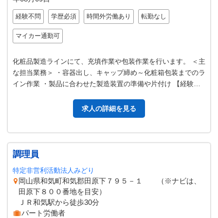
経験不問
学歴必須
時間外労働あり
転勤なし
マイカー通勤可
化粧品製造ラインにて、充填作業や包装作業を行います。 ＜主
な担当業務＞ ・容器出し、キャップ締め～化粧箱包装までのラ
イン作業 ・製品に合わせた製造装置の準備や片付け 【経験不
問／第二新卒の方も大歓迎…
求人の詳細を見る
調理員
特定非営利活動法人みどり
岡山県和気町和気郡田原下７９５－１ （※ナビは、
田原下８００番地を目安）
ＪＲ和気駅から徒歩30分
パート労働者