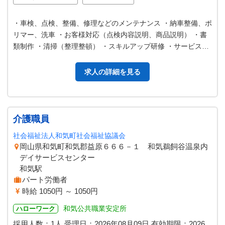
・車検、点検、整備、修理などのメンテナンス ・納車整備、ポ
リマー、洗車 ・お客様対応（点検内容説明、商品説明） ・書
類制作 ・清掃（整理整頓） ・スキルアップ研修 ・サービスキ
ャンペーン実施企画 ※…
求人の詳細を見る
介護職員
社会福祉法人和気町社会福祉協議会
岡山県和気町和気郡益原６６６－１ 和気鵜飼谷温泉内
デイサービスセンター
和気駅
パート労働者
時給 1050円 ～ 1050円
和気公共職業安定所
ハローワーク
採用人数：1人
受理日：
2026年08月09日
有効期限：
2026