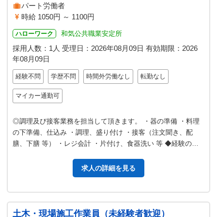
パート労働者
時給 1050円 ～ 1100円
和気公共職業安定所
ハローワーク
採用人数：1人
受理日：
2026年08月09日
有効期限：
2026
年08月09日
経験不問
学歴不問
時間外労働なし
転勤なし
マイカー通勤可
◎調理及び接客業務を担当して頂きます。 ・器の準備 ・料理
の下準備、仕込み ・調理、盛り付け ・接客（注文聞き、配
膳、下膳 等） ・レジ会計 ・片付け、食器洗い 等 ◆経験の無
い方もベテラン職員が親…
求人の詳細を見る
土木・現場施工作業員（未経験者歓迎）