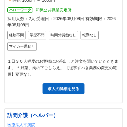
時給 1050円 ～ 1050円
和気公共職業安定所
ハローワーク
採用人数：2人
受理日：
2026年08月09日
有効期限：
2026
年08月09日
経験不問
学歴不問
時間外労働なし
転勤なし
マイカー通勤可
１日３０人程度のお客様にお茶出しと注文を聞いていただきま
す。 ＊野菜、肉の下ごしらえ。 【従事すべき業務の変更の範
囲】変更なし
求人の詳細を見る
訪問介護（ヘルパー）
医療法人平病院