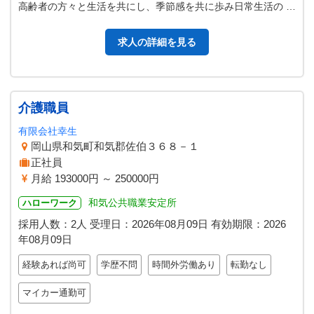
高齢者の方々と生活を共にし、季節感を共に歩み日常生活の 手
伝いをしていただきます。…
求人の詳細を見る
介護職員
有限会社幸生
岡山県和気町和気郡佐伯３６８－１
正社員
月給 193000円 ～ 250000円
和気公共職業安定所
ハローワーク
採用人数：2人
受理日：
2026年08月09日
有効期限：
2026
年08月09日
経験あれば尚可
学歴不問
時間外労働あり
転勤なし
マイカー通勤可