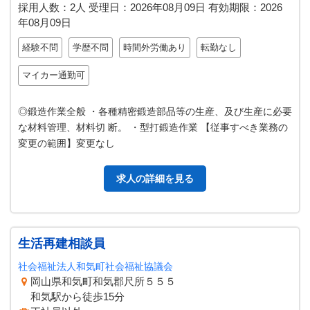
採用人数：2人
受理日：
2026年08月09日
有効期限：
2026
年08月09日
経験不問
学歴不問
時間外労働あり
転勤なし
マイカー通勤可
◎鍛造作業全般 ・各種精密鍛造部品等の生産、及び生産に必要
な材料管理、材料切 断。 ・型打鍛造作業 【従事すべき業務の
変更の範囲】変更なし
求人の詳細を見る
生活再建相談員
社会福祉法人和気町社会福祉協議会
岡山県和気町和気郡尺所５５５
和気駅から徒歩15分