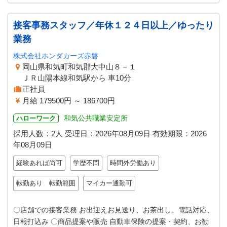
接客事務スタッフ／年休１２４日以上／ゆったり
業務
株式会社ホンダカーズ赤磐
岡山県和気町和気郡大中山８－１
ＪＲ山陽本線和気駅から 車10分
正社員
月給 179500円 ～ 186700円
和気公共職業安定所
ハローワーク
採用人数：2人
受理日：
2026年08月09日
有効期限：
2026
年08月09日
経験あれば尚可
学歴不問
時間外労働あり
転勤あり 転勤範囲
マイカー通勤可
〇店舗での接客業務 お出迎えお見送り、お茶出し、電話対応、
日報打込み 〇商品提案や販売 自動車保険の提案・契約、お勧