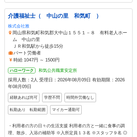
介護福祉士（ 中山の里 和気町 ）
株式会社雅
岡山県和気町和気郡大中山１５５１－８ 有料老人ホー
ム 中山の里
ＪＲ和気駅から徒歩15分
パート労働者
時給 1047円 ～ 1500円
和気公共職業安定所
ハローワーク
採用人数：2人
受理日：
2026年08月09日
有効期限：
2026
年08月09日
経験あれば尚可
学歴不問
時間外労働なし
転勤あり 転勤範囲
マイカー通勤可
・利用者の方の日々の生活支援 利用者の方と一緒に食事の調
理、散歩、入浴の補助等 ※入所定員１３名 ※スタッフ９名 ◎