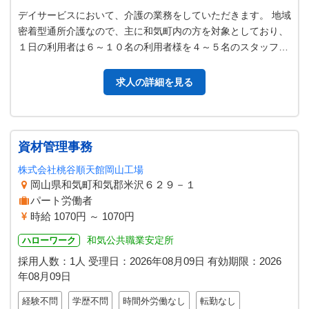
デイサービスにおいて、介護の業務をしていただきます。 地域
密着型通所介護なので、主に和気町内の方を対象としており、
１日の利用者は６～１０名の利用者様を４～５名のスタッフで
お世話をします。 ＊ 主な業…
求人の詳細を見る
資材管理事務
株式会社桃谷順天館岡山工場
岡山県和気町和気郡米沢６２９－１
パート労働者
時給 1070円 ～ 1070円
和気公共職業安定所
ハローワーク
採用人数：1人
受理日：
2026年08月09日
有効期限：
2026
年08月09日
経験不問
学歴不問
時間外労働なし
転勤なし