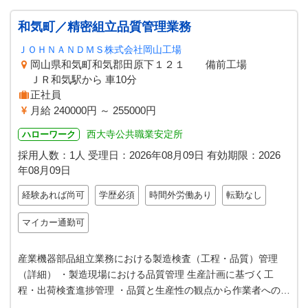
和気町／精密組立品質管理業務
ＪＯＨＮＡＮＤＭＳ株式会社岡山工場
岡山県和気町和気郡田原下１２１ 備前工場
ＪＲ和気駅から 車10分
正社員
月給 240000円 ～ 255000円
西大寺公共職業安定所
ハローワーク
採用人数：1人
受理日：
2026年08月09日
有効期限：
2026
年08月09日
経験あれば尚可
学歴必須
時間外労働あり
転勤なし
マイカー通勤可
産業機器部品組立業務における製造検査（工程・品質）管理
（詳細） ・製造現場における品質管理 生産計画に基づく工
程・出荷検査進捗管理 ・品質と生産性の観点から作業者への指
導 ・工程品質管理 日々の不…