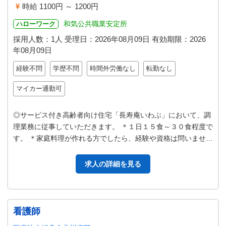
時給 1100円 ～ 1200円
和気公共職業安定所
ハローワーク
採用人数：1人
受理日：
2026年08月09日
有効期限：
2026
年08月09日
経験不問
学歴不問
時間外労働なし
転勤なし
マイカー通勤可
◎サービス付き高齢者向け住宅「長寿庵いわぶ」において、調
理業務に従事していただきます。 ＊１日１５食～３０食程度で
す。 ＊家庭料理が作れる方でしたら、経験や資格は問いませ
ん。心を込めた食事作りで人を…
求人の詳細を見る
看護師