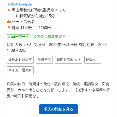
医療法人平病院
岡山県和気町和気郡尺所４３８
ＪＲ和気駅から徒歩15分
パート労働者
時給 1150円 ～ 1150円
和気公共職業安定所
ハローワーク
採用人数：3人
受理日：
2026年08月09日
有効期限：
2026
年08月09日
経験あれば尚可
学歴不問
時間外労働あり
転勤なし
マイカー通勤可
病院の休日・時間外の受付・院内巡視・施錠・電話取次・面会
受付・カルテ出しなどをお願いします。 【従事すべき業務の変
更の範囲】変更なし
求人の詳細を見る