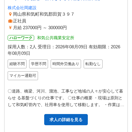
株式会社岡建設
岡山県和気町和気郡田賀３９７
正社員
月給 237000円 ～ 300000円
和気公共職業安定所
ハローワーク
採用人数：2人
受理日：
2026年08月09日
有効期限：
2026
年08月09日
経験不問
学歴不問
時間外労働あり
転勤なし
マイカー通勤可
〇道路、橋梁、河川、溜池、工事など地域の人々が安心して暮
らせ る基盤づくりの仕事です。 〇仕事の概要 ・現場は原則と
して和気町管内で、社用車を使用して移動します。 ・作業は、
土木工事、型枠組立、足場…
求人の詳細を見る