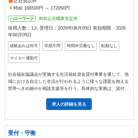
正社員以外
時給 166500円 ～ 172050円
和気公共職業安定所
ハローワーク
採用人数：1人
受理日：
2026年08月09日
有効期限：
2026
年08月09日
経験あれば尚可
学歴不問
時間外労働なし
転勤なし
マイカー通勤可
社会福祉協議会が実施する生活福祉資金貸付事業を通じて、地
域における自立した生活が行われるように様々な課題を抱える
世帯へきめ細やか相談支援等を行う。具体的な実務は、貸付業
務（相談受付・面談）、償還業務…
求人の詳細を見る
受付・守衛