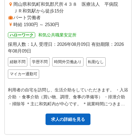
岡山県和気町和気郡尺所４３８ 医療法人 平病院
ＪＲ和気駅から徒歩15分
パート労働者
時給 1930円 ～ 2530円
和気公共職業安定所
ハローワーク
採用人数：1人
受理日：
2026年08月09日
有効期限：
2026
年08月09日
経験不問
学歴不問
時間外労働あり
転勤なし
マイカー通勤可
利用者の自宅を訪問し、生活介助をしていただきます。 ・入浴
介助 ・食事介助（買い物、調理、食事の準備等） ・排泄介助
・掃除等 ＊主に和気町内が中心です。 ＊就業時間につきまし
ては、相談に応じます。…
求人の詳細を見る