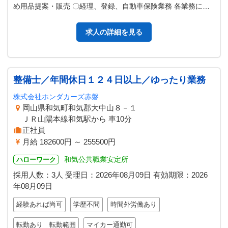
め用品提案・販売 〇経理、登録、自動車保険業務 各業務に沿
った書類作成、ＰＣ入力な…
求人の詳細を見る
整備士／年間休日１２４日以上／ゆったり業務
株式会社ホンダカーズ赤磐
岡山県和気町和気郡大中山８－１
ＪＲ山陽本線和気駅から 車10分
正社員
月給 182600円 ～ 255500円
和気公共職業安定所
ハローワーク
採用人数：3人
受理日：
2026年08月09日
有効期限：
2026
年08月09日
経験あれば尚可
学歴不問
時間外労働あり
転勤あり 転勤範囲
マイカー通勤可