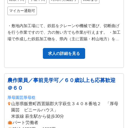
マイカー通勤可
・敷地内加工場にて、鉄筋をクレーンや機械で運び、切断曲げ
を行う作業ですので、力の無い方でも作業が行えます。 ・加工
場で作成した鉄筋加工物を、県内（主に置賜・村山地方）を中
心とした各建設現場へ、運搬す…
求人の詳細を見る
農作業員／事前見学可／６０歳以上も応募歓迎
＠６０
厚母園芸厚母稔
山形県飯豊町西置賜郡大字萩生３４０８番地２ 「厚母
園芸 ビニールハウス」
米坂線 萩生駅から徒歩30分
パート労働者