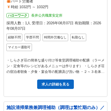
パート労働者
時給 1032円 ～ 1032円
長井公共職業安定所
ハローワーク
採用人数：1人
受理日：
2026年08月07日
有効期限：
2026
年08月07日
経験不問
学歴不問
時間外労働なし
転勤なし
マイカー通勤可
・しらさぎ荘の簡単な盛り付け等食堂調理補助や配膳 （ラーメ
ン・定食等のレシピがあるメニューは作ります） ・しらさぎ荘
の宿泊者朝食・夕食・宴会等の配膳及び洗い物 ・２～３名体制
での作業になります。 ＊…
求人の詳細を見る
施設清掃業務兼調理補助（調理は繁忙期のみ）／