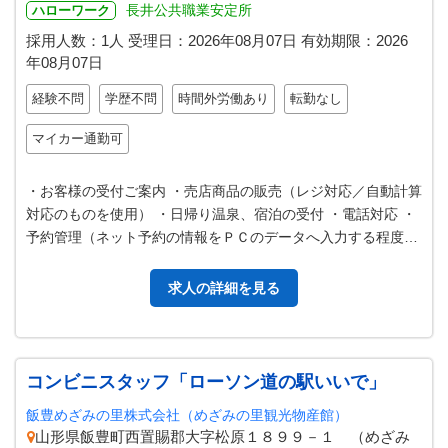
長井公共職業安定所
ハローワーク
採用人数：1人
受理日：
2026年08月07日
有効期限：
2026
年08月07日
経験不問
学歴不問
時間外労働あり
転勤なし
マイカー通勤可
・お客様の受付ご案内 ・売店商品の販売（レジ対応／自動計算
対応のものを使用） ・日帰り温泉、宿泊の受付 ・電話対応 ・
予約管理（ネット予約の情報をＰＣのデータへ入力する程度）
・その他付随する業務 …
求人の詳細を見る
コンビニスタッフ「ローソン道の駅いいで」
飯豊めざみの里株式会社（めざみの里観光物産館）
山形県飯豊町西置賜郡大字松原１８９９－１ （めざみ