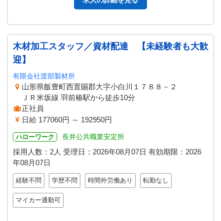
求人の詳細を見る
木材加工スタッフ／資材配達 【未経験者も大歓
迎】
有限会社渡部製材所
山形県飯豊町西置賜郡大字小白川１７８８－２
ＪＲ米坂線 羽前椿駅から徒歩10分
正社員
日給 177060円 ～ 192950円
長井公共職業安定所
ハローワーク
採用人数：2人
受理日：
2026年08月07日
有効期限：
2026
年08月07日
経験不問
学歴不問
時間外労働あり
転勤なし
マイカー通勤可