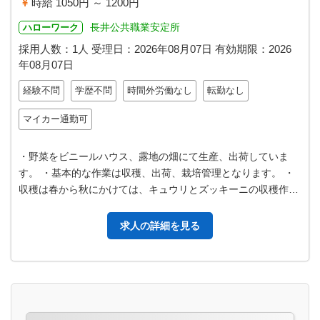
時給 1050円 ～ 1200円
長井公共職業安定所
ハローワーク
採用人数：1人
受理日：
2026年08月07日
有効期限：
2026
年08月07日
経験不問
学歴不問
時間外労働なし
転勤なし
マイカー通勤可
・野菜をビニールハウス、露地の畑にて生産、出荷していま
す。 ・基本的な作業は収穫、出荷、栽培管理となります。 ・
収穫は春から秋にかけては、キュウリとズッキーニの収穫作業
がメインとなります。 ・出荷は…
求人の詳細を見る