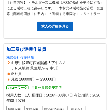
【仕事内容】 ・モルダー加工機械（木材の断面を平滑にする）
による製材工程に従事します。 ・木材品や製材品の管理、配達
等（配達範囲は主に県内） ＊運転する車両は１．５ｔトラック
車・３ｔ以下トラック車・…
求人の詳細を見る
加工及び運搬作業員
株式会社佐藤鉄筋
山形県飯豊町西置賜郡大字中８３
ＪＲ米坂線 萩生駅から 車5分
正社員
月給 180000円 ～ 230000円
長井公共職業安定所
ハローワーク
採用人数：1人
受理日：
2026年08月07日
有効期限：
2026
年08月07日
経験不問
学歴不問
時間外労働あり
転勤なし