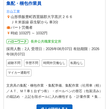
集配・梱包作業員
古山工業
山形県飯豊町西置賜郡大字黒沢２６６
ＪＲ米坂線 萩生駅から 車3分
パート労働者
時給 1032円 ～ 1032円
長井公共職業安定所
ハローワーク
採用人数：2人
受理日：
2026年08月07日
有効期限：
2026
年08月07日
経験不問
学歴不問
時間外労働なし
転勤なし
マイカー通勤可
文房具の集配・梱包作業 ・集配準備、集配作業（社用車（軽）
／ＡＴ、ＭＴ車１台ずつ有） ・ボールペンの替芯（包装済み）
の箱詰め ・上記を段ボールに入れ梱包する ・計量作業 ＊集配
準備は５～６キロのダン…