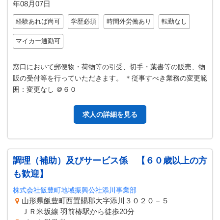
年08月07日
経験あれば尚可
学歴必須
時間外労働あり
転勤なし
マイカー通勤可
窓口において郵便物・荷物等の引受、切手・葉書等の販売、物
販の受付等を行っていただきます。 ＊従事すべき業務の変更範
囲：変更なし ＠６０
求人の詳細を見る
調理（補助）及びサービス係 【６０歳以上の方
も歓迎】
株式会社飯豊町地域振興公社添川事業部
山形県飯豊町西置賜郡大字添川３０２０－５
ＪＲ米坂線 羽前椿駅から徒歩20分