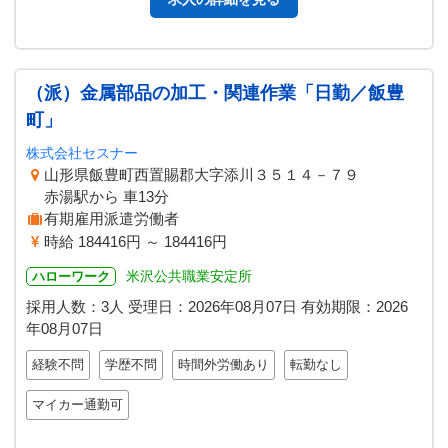
（派）金属部品の加工・関連作業「日勤／飯豊
町」
株式会社セスナー
山形県飯豊町西置賜郡大字添川３５１４－７９
赤湯駅から 車13分
有期雇用派遣労働者
時給 184416円 ～ 184416円
米沢公共職業安定所
ハローワーク
採用人数：3人
受理日：
2026年08月07日
有効期限：
2026
年08月07日
経験不問
学歴不問
時間外労働あり
転勤なし
マイカー通勤可