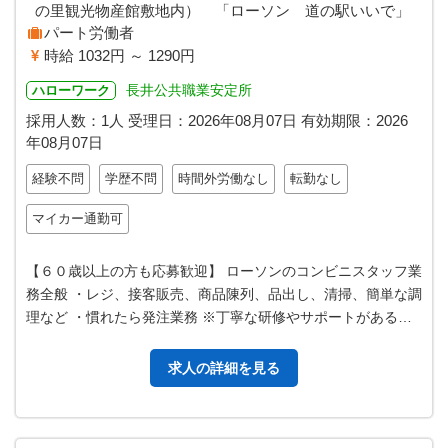
の里観光物産館敷地内） 「ローソン 道の駅いいで」
パート労働者
時給 1032円 ～ 1290円
長井公共職業安定所
ハローワーク
採用人数：1人
受理日：
2026年08月07日
有効期限：
2026
年08月07日
経験不問
学歴不問
時間外労働なし
転勤なし
マイカー通勤可
【６０歳以上の方も応募歓迎】 ローソンのコンビニスタッフ業
務全般 ・レジ、接客販売、商品陳列、品出し、清掃、簡単な調
理など ・慣れたら発注業務 ※丁寧な研修やサポートがあるの
で、未経験者もご安心くだ…
求人の詳細を見る