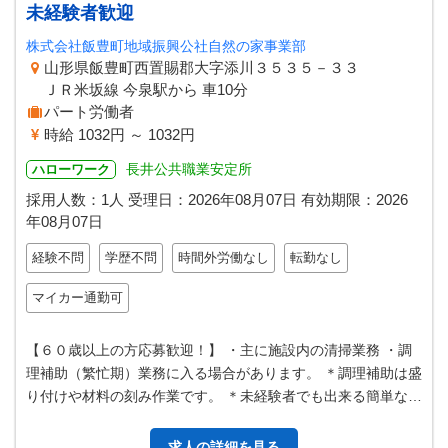
未経験者歓迎
株式会社飯豊町地域振興公社自然の家事業部
山形県飯豊町西置賜郡大字添川３５３５－３３
ＪＲ米坂線 今泉駅から 車10分
パート労働者
時給 1032円 ～ 1032円
長井公共職業安定所
ハローワーク
採用人数：1人
受理日：
2026年08月07日
有効期限：
2026
年08月07日
経験不問
学歴不問
時間外労働なし
転勤なし
マイカー通勤可
【６０歳以上の方応募歓迎！】 ・主に施設内の清掃業務 ・調
理補助（繁忙期）業務に入る場合があります。 ＊調理補助は盛
り付けや材料の刻み作業です。 ＊未経験者でも出来る簡単な清
掃業務です。一人で業務を…
求人の詳細を見る