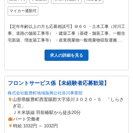
マイカー通勤可
【定年年齢以上の方も応募相談可】＠６０ ・土木工事（河川工
事、道路の舗装工事等） ・建築工事（基礎・舗装工事、一般住
宅新築、増改築工事等） ・産業廃棄物一般廃棄物収取運搬 ・
その他作業 ＊主にバック…
求人の詳細を見る
フロントサービス係【未経験者応募歓迎】
株式会社飯豊町地域振興公社添川事業部
山形県飯豊町西置賜郡大字添川３０２０－５ 「しらさ
ぎ荘」
ＪＲ米坂線 羽前椿駅から徒歩20分
パート労働者
時給 1032円 ～ 1032円