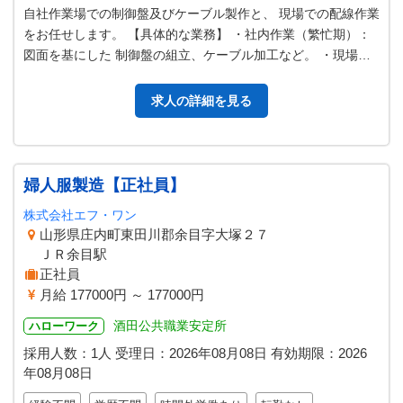
自社作業場での制御盤及びケーブル製作と、 現場での配線作業
をお任せします。 【具体的な業務】 ・社内作業（繁忙期）：
図面を基にした 制御盤の組立、ケーブル加工など。 ・現場作
業（閑散期）：各現場での…
求人の詳細を見る
婦人服製造【正社員】
株式会社エフ・ワン
山形県庄内町東田川郡余目字大塚２７
ＪＲ余目駅
正社員
月給 177000円 ～ 177000円
酒田公共職業安定所
ハローワーク
採用人数：1人
受理日：
2026年08月08日
有効期限：
2026
年08月08日