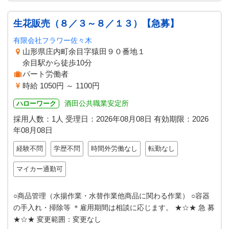
生花販売（８／３～８／１３）【急募】
有限会社フラワー佐々木
山形県庄内町余目字猿田９０番地１
余目駅から徒歩10分
パート労働者
時給 1050円 ～ 1100円
酒田公共職業安定所
ハローワーク
採用人数：1人
受理日：
2026年08月08日
有効期限：
2026
年08月08日
経験不問
学歴不問
時間外労働なし
転勤なし
マイカー通勤可
○商品管理（水揚作業・水替作業他商品に関わる作業） ○容器
の手入れ・掃除等 ＊雇用期間は相談に応じます。 ★☆★ 急 募
★☆★ 変更範囲：変更なし