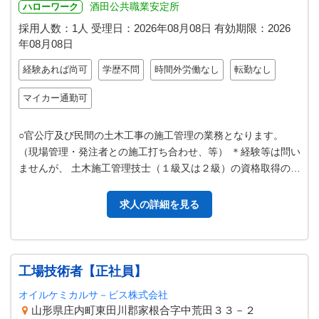
酒田公共職業安定所
ハローワーク
採用人数：1人
受理日：
2026年08月08日
有効期限：
2026
年08月08日
経験あれば尚可
学歴不問
時間外労働なし
転勤なし
マイカー通勤可
○官公庁及び民間の土木工事の施工管理の業務となります。
（現場管理・発注者との施工打ち合わせ、等） ＊経験等は問い
ませんが、 土木施工管理技士（１級又は２級）の資格取得の
方。 変更範囲：変更なし
求人の詳細を見る
工場技術者【正社員】
オイルケミカルサ－ビス株式会社
山形県庄内町東田川郡家根合字中荒田３３－２