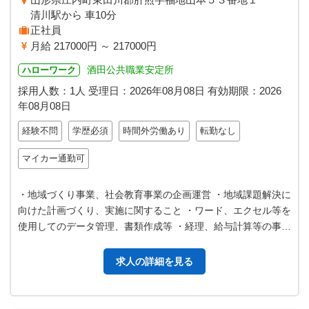
清川駅から 車10分
正社員
月給 217000円 ～ 217000円
酒田公共職業安定所
ハローワーク
採用人数：1人
受理日：
2026年08月08日
有効期限：
2026
年08月08日
経験不問
学歴必須
時間外労働あり
転勤なし
マイカー通勤可
・地域づくり事業、社会教育事業の企画運営 ・地域課題解決に
向けた計画づくり、実施に関すること ・ワード、エクセル等を
使用してのデータ管理、書類作成等 ・経理、給与計算等の事務
業務 ・施設利用の受付や…
求人の詳細を見る