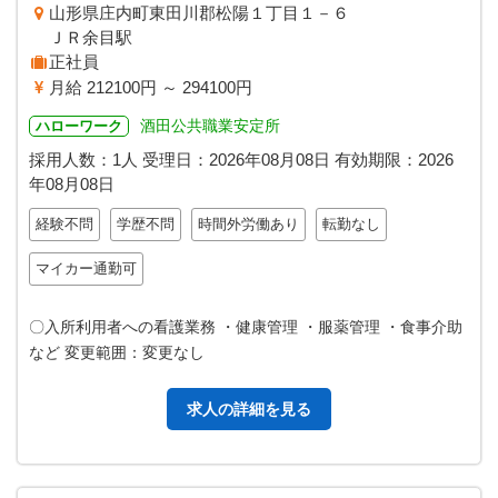
山形県庄内町東田川郡松陽１丁目１－６
ＪＲ余目駅
正社員
月給 212100円 ～ 294100円
酒田公共職業安定所
ハローワーク
採用人数：1人
受理日：
2026年08月08日
有効期限：
2026
年08月08日
経験不問
学歴不問
時間外労働あり
転勤なし
マイカー通勤可
〇入所利用者への看護業務 ・健康管理 ・服薬管理 ・食事介助
など 変更範囲：変更なし
求人の詳細を見る