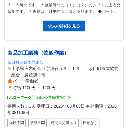
７．５時間です。 ＊就業時間の（１）（２）のシフトによる交
替制です。 ＊夜勤は、月平均５回ほどあります。 ◆パートで
の就労希望の方は、ご相談下…
求人の詳細を見る
食品加工業務（炊飯作業）
余目町農業協同組合
山形県庄内町余目字滑石５３－１３ 余目町農業協同
組合 農産加工部
パート労働者
時給 1100円 ～ 1100円
酒田公共職業安定所
ハローワーク
採用人数：1人
受理日：
2026年08月08日
有効期限：
2026
年08月08日
経験不問
学歴不問
時間外労働あり
転勤なし