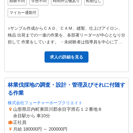
経験不問
学歴不問
時間外労働あり
転勤なし
マイカー通勤可
○サンプル作成からＣＡＤ、ＣＡＭ、縫製、仕上げアイロン、
検品 出荷までの一連の作業を、各部署リーダーが中心となり分
担して 作業をしています。 ・未経験者は指導員を中心に丁寧
に指導致します。 ・経験者…
求人の詳細を見る
林業伐採地の調査・設計・管理及びそれに付随す
る作業
株式会社フューチャーホープクリエイト
山形県庄内町東田川郡余目字滑石１２番地８
余目駅から 車10分
正社員
月給 180000円 ～ 200000円