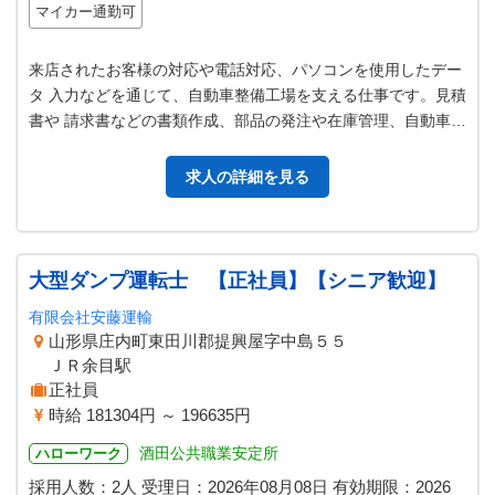
マイカー通勤可
来店されたお客様の対応や電話対応、パソコンを使用したデー
タ 入力などを通じて、自動車整備工場を支える仕事です。見積
書や 請求書などの書類作成、部品の発注や在庫管理、自動車登
録に関 する手続きなどを行…
求人の詳細を見る
大型ダンプ運転士 【正社員】【シニア歓迎】
有限会社安藤運輸
山形県庄内町東田川郡提興屋字中島５５
ＪＲ余目駅
正社員
時給 181304円 ～ 196635円
酒田公共職業安定所
ハローワーク
採用人数：2人
受理日：
2026年08月08日
有効期限：
2026