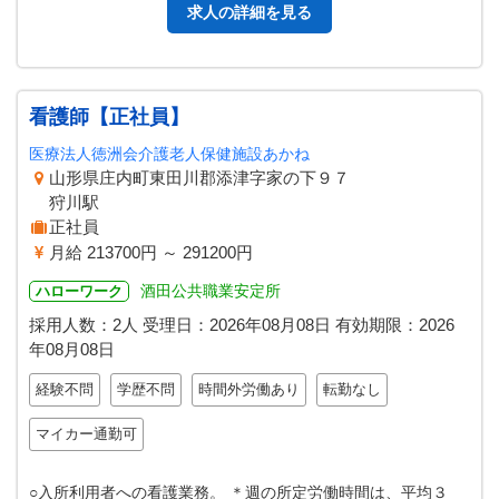
求人の詳細を見る
看護師【正社員】
医療法人徳洲会介護老人保健施設あかね
山形県庄内町東田川郡添津字家の下９７
狩川駅
正社員
月給 213700円 ～ 291200円
酒田公共職業安定所
ハローワーク
採用人数：2人
受理日：
2026年08月08日
有効期限：
2026
年08月08日
経験不問
学歴不問
時間外労働あり
転勤なし
マイカー通勤可
○入所利用者への看護業務。 ＊週の所定労働時間は、平均３