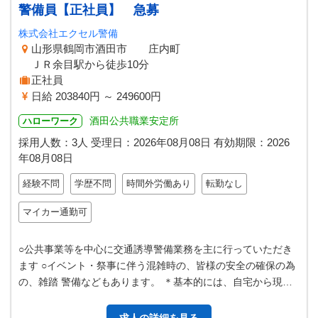
警備員【正社員】 急募
株式会社エクセル警備
山形県鶴岡市酒田市 庄内町
ＪＲ余目駅から徒歩10分
正社員
日給 203840円 ～ 249600円
酒田公共職業安定所
ハローワーク
採用人数：3人
受理日：
2026年08月08日
有効期限：
2026
年08月08日
経験不問
学歴不問
時間外労働あり
転勤なし
マイカー通勤可
○公共事業等を中心に交通誘導警備業務を主に行っていただき
ます ○イベント・祭事に伴う混雑時の、皆様の安全の確保の為
の、雑踏 警備などもあります。 ＊基本的には、自宅から現場
への直行・直帰になります。…