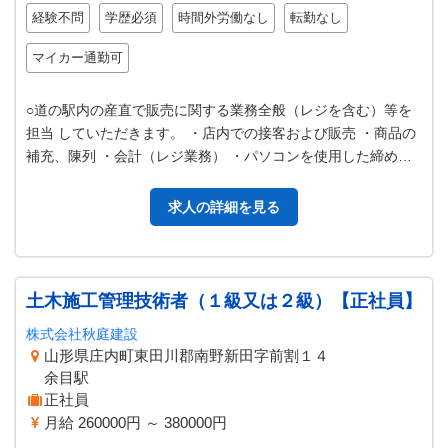
経験不問
学歴必須
時間外労働なし
転勤なし
マイカー通勤可
○道の駅内の産直で販売に関する業務全般（レジを含む）等を
担当 していただきます。 ・店内での接客および販売 ・商品の
補充、陳列 ・会計（レジ業務） ・パソコンを使用した締め作
業 ・その他 ＊学生の応…
求人の詳細を見る
土木施工管理技術者（１級又は２級）【正社員】
株式会社秋庭建設
山形県庄内町東田川郡南野新田字前割１４
余目駅
正社員
月給 260000円 ～ 380000円