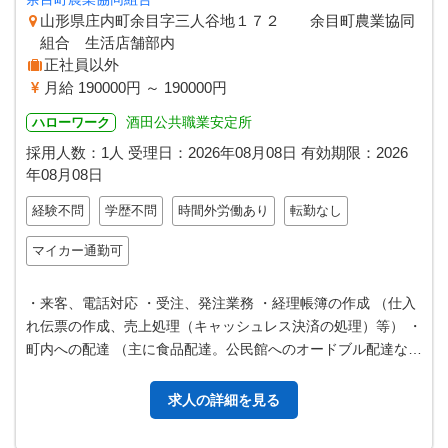
山形県庄内町余目字三人谷地１７２ 余目町農業協同
組合 生活店舗部内
正社員以外
月給 190000円 ～ 190000円
酒田公共職業安定所
ハローワーク
採用人数：1人
受理日：
2026年08月08日
有効期限：
2026
年08月08日
経験不問
学歴不問
時間外労働あり
転勤なし
マイカー通勤可
・来客、電話対応 ・受注、発注業務 ・経理帳簿の作成 （仕入
れ伝票の作成、売上処理（キャッシュレス決済の処理）等） ・
町内への配達 （主に食品配達。公民館へのオードブル配達な
ど。 社用車（ワゴン車）…
求人の詳細を見る