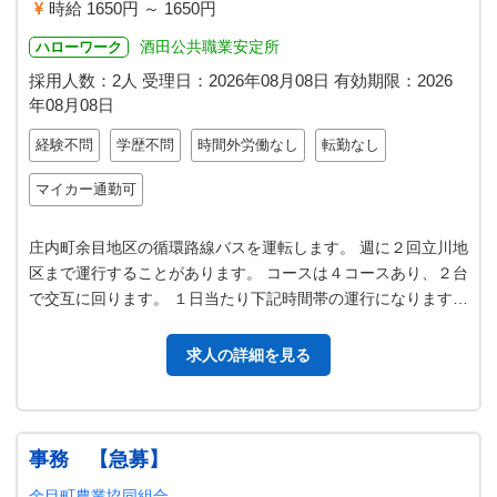
時給 1650円 ～ 1650円
酒田公共職業安定所
ハローワーク
採用人数：2人
受理日：
2026年08月08日
有効期限：
2026
年08月08日
経験不問
学歴不問
時間外労働なし
転勤なし
マイカー通勤可
庄内町余目地区の循環路線バスを運転します。 週に２回立川地
区まで運行することがあります。 コースは４コースあり、２台
で交互に回ります。 １日当たり下記時間帯の運行になります。
１、７：３５～９：０５…
求人の詳細を見る
事務 【急募】
余目町農業協同組合