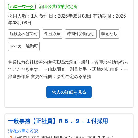
酒田公共職業安定所
ハローワーク
採用人数：1人
受理日：
2026年08月08日
有効期限：
2026
年08月08日
経験あれば尚可
学歴必須
時間外労働なし
転勤なし
マイカー通勤可
林業協力会社様等の伐採現場の調査・設計・管理の補助を行っ
ていただきます。 ・山林調査、測量助手 ・現地刈払作業 ・一
部事務作業 変更の範囲：会社の定める業務
求人の詳細を見る
一般事務【正社員】Ｒ８．９．１付採用
清流の里立谷沢
山形県庄内町東田川郡肝煎字福地山本５３番地１