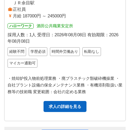
ＪＲ余目駅
正社員
月給 187000円 ～ 245000円
酒田公共職業安定所
ハローワーク
採用人数：1人
受理日：
2026年08月08日
有効期限：
2026
年08月08日
経験不問
学歴必須
時間外労働あり
転勤なし
マイカー通勤可
・焼却炉投入物前処理業務 ・廃プラスチック類破砕機操業 ・
自社プラント設備の保全メンテナンス業務 ・有機溶剤取扱い業
務等の技術職 変更範囲：会社の定める業務
求人の詳細を見る