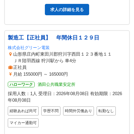
求人の詳細を見る
製造工【正社員】 年間休日１２９日
株式会社グリーン電装
山形県庄内町東田川郡狩川字西田１２３番地１１
ＪＲ陸羽西線 狩川駅から 車4分
正社員
月給 155000円 ～ 165000円
酒田公共職業安定所
ハローワーク
採用人数：1人
受理日：
2026年08月08日
有効期限：
2026
年08月08日
経験あれば尚可
学歴不問
時間外労働あり
転勤なし
マイカー通勤可