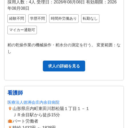
採用人数：4人
受理日：
2026年08月08日
有効期限：
2026
年08月08日
経験不問
学歴不問
時間外労働あり
転勤なし
マイカー通勤可
籾の乾燥作業の機械操作・籾水分の測定を行う。 変更範囲：な
し
求人の詳細を見る
看護師
医療法人徳洲会庄内余目病院
山形県庄内町東田川郡松陽１丁目１－１
ＪＲ余目駅から徒歩15分
パート労働者
時給 1432円 ～ 1828円