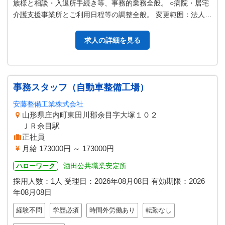
族様と相談・入退所手続き等、事務的業務全般。 ○病院・居宅
介護支援事業所とご利用日程等の調整全般。 変更範囲：法人の
定める業務
求人の詳細を見る
事務スタッフ（自動車整備工場）
安藤整備工業株式会社
山形県庄内町東田川郡余目字大塚１０２
ＪＲ余目駅
正社員
月給 173000円 ～ 173000円
酒田公共職業安定所
ハローワーク
採用人数：1人
受理日：
2026年08月08日
有効期限：
2026
年08月08日
経験不問
学歴必須
時間外労働あり
転勤なし