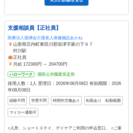
求人の詳細を見る
支援相談員【正社員】
医療法人徳洲会介護老人保健施設あかね
山形県庄内町東田川郡添津字家の下９７
狩川駅
正社員
月給 172300円 ～ 204700円
酒田公共職業安定所
ハローワーク
採用人数：1人
受理日：
2026年08月08日
有効期限：
2026
年08月08日
経験不問
学歴不問
時間外労働あり
転勤あり 転勤範囲
マイカー通勤可
○入所、ショートステイ、デイケアご利用の申込窓口。 ○ご家