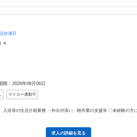
設吹浦荘
１４
期限：
2026年08月06日
し
マイカー通勤可
、入浴等の生活介助業務 ・外出付添い、軽作業の支援等 〇未経験の方
求人の詳細を見る