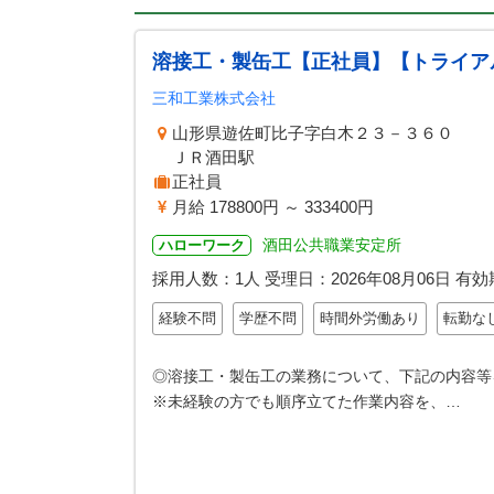
溶接工・製缶工【正社員】【トライア
三和工業株式会社
山形県遊佐町比子字白木２３－３６０
ＪＲ酒田駅
正社員
月給 178800円 ～ 333400円
酒田公共職業安定所
ハローワーク
採用人数：1人
受理日：
2026年08月06日
有効
経験不問
学歴不問
時間外労働あり
転勤な
◎溶接工・製缶工の業務について、下記の内容等を
※未経験の方でも順序立てた作業内容を、…