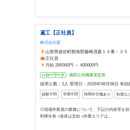
鳶工【正社員】
株式会社冨
山形県遊佐町飽海郡藤崎茂森１４番－２５
正社員
月給 280000円 ～ 400000円
酒田公共職業安定所
ハローワーク
採用人数：2人
受理日：
2026年08月06日
有効
経験不問
学歴不問
時間外労働あり
転勤な
◎現場作業員の業務について、下記の内容等を担当
利厚生有 ○道具は支給 ○作業エリアは…