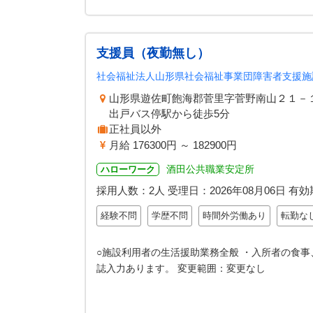
支援員（夜勤無し）
社会福祉法人山形県社会福祉事業団障害者支援施
山形県遊佐町飽海郡菅里字菅野南山２１－
出戸バス停駅から徒歩5分
正社員以外
月給 176300円 ～ 182900円
酒田公共職業安定所
ハローワーク
採用人数：2人
受理日：
2026年08月06日
有効
経験不問
学歴不問
時間外労働あり
転勤な
○施設利用者の生活援助業務全般 ・入所者の食事
誌入力あります。 変更範囲：変更なし