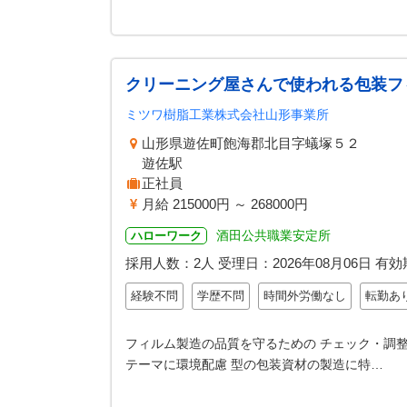
クリーニング屋さんで使われる包装フ
ミツワ樹脂工業株式会社山形事業所
山形県遊佐町飽海郡北目字蟻塚５２
遊佐駅
正社員
月給 215000円 ～ 268000円
酒田公共職業安定所
ハローワーク
採用人数：2人
受理日：
2026年08月06日
有効
経験不問
学歴不問
時間外労働なし
転勤あ
フィルム製造の品質を守るための チェック・調整
テーマに環境配慮 型の包装資材の製造に特…