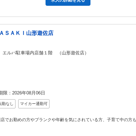
求人の詳細を見る
ＡＳＡＫＩ山形遊佐店
 エルパ駐車場内店舗１階 （山形遊佐店）
期限：
2026年08月06日
転勤なし
マイカー通勤可
門店でお勤めの方やブランクや年齢を気にされている方、子育て中の方も