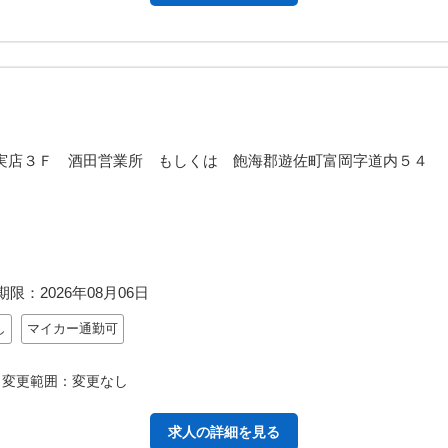
実店３Ｆ 酒田営業所 もしくは 飽海郡遊佐町富岡字道内５４
期限：
2026年08月06日
し
マイカー通勤可
 変更範囲：変更なし
求人の詳細を見る