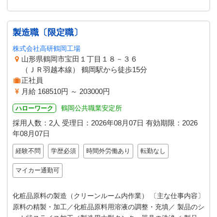
製造職〔限定職〕
株式会社高研鶴岡工場
山形県鶴岡市宝田１丁目１８－３６
（ＪＲ羽越本線） 鶴岡駅から徒歩15分
正社員
月給 168510円 ～ 203000円
鶴岡公共職業安定所
ハローワーク
採用人数：2人
受理日：
2026年08月07日
有効期限：
2026
年08月07日
経験不問
学歴必須
時間外労働あり
転勤なし
マイカー通勤可
化粧品原料の製造（クリーンルーム内作業） 〔主な仕事内容〕
原料の精製・加工／化粧品原料用溶液の調整・充填／ 製品のシ