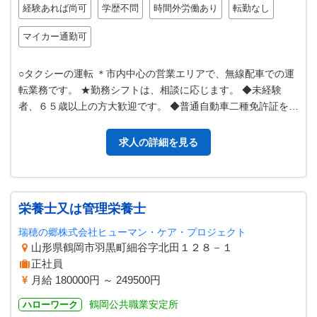
経験あれば尚可
学歴不問
時間外労働あり
転勤なし
マイカー通勤可
○タクシーの運転 ＊市内中心の営業エリアで、無線配車での運
転業務です。 ★勤務シフトは、相談に応じます。 ◆未経験
者、６５歳以上の方大歓迎です。 ◆普通自動車二種免許証を持
っていなくても、免許取得制…
求人の詳細を見る
栄養士又は管理栄養士
瑞穂の郷株式会社ヒューマン・ケア・プロジェクト
山形県鶴岡市羽黒町細谷字北田１２８－１
正社員
月給 180000円 ～ 249500円
鶴岡公共職業安定所
ハローワーク