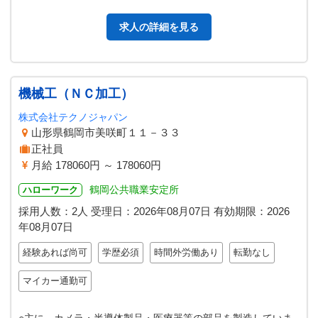
品・管理 ＊薬局の清掃 …
求人の詳細を見る
機械工（ＮＣ加工）
株式会社テクノジャパン
山形県鶴岡市美咲町１１－３３
正社員
月給 178060円 ～ 178060円
鶴岡公共職業安定所
ハローワーク
採用人数：2人
受理日：
2026年08月07日
有効期限：
2026
年08月07日
経験あれば尚可
学歴必須
時間外労働あり
転勤なし
マイカー通勤可