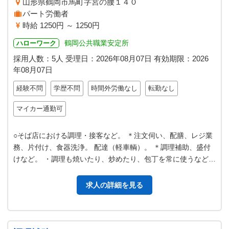
山形県鶴岡市馬町字宮の腰１４０
パート労働者
時給 1250円 ～ 1250円
鶴岡公共職業安定所
ハローワーク
採用人数：5人
受理日：
2026年08月07日
有効期限：
2026
年08月07日
経験不問
学歴不問
時間外労働なし
転勤なし
マイカー通勤可
○そば店における調理・接客など。 ＊注文伺い、配膳、レジ業
務、片付け、食器洗浄。 配達（軽車輌）。 ＊調理補助、盛付
けなど。 ・調理も焼いたり、炒めたり、包丁を常に使うなど複
雑な調理 や多種多様な調…
求人の詳細を見る