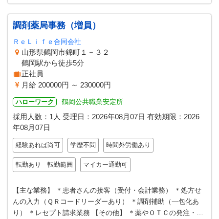
調剤薬局事務（増員）
ＲｅＬｉｆｅ合同会社
山形県鶴岡市錦町１－３２
鶴岡駅から徒歩5分
正社員
月給 200000円 ～ 230000円
鶴岡公共職業安定所
ハローワーク
採用人数：1人
受理日：
2026年08月07日
有効期限：
2026
年08月07日
経験あれば尚可
学歴不問
時間外労働あり
転勤あり 転勤範囲
マイカー通勤可
【主な業務】 ＊患者さんの接客（受付・会計業務） ＊処方せ
んの入力（ＱＲコードリーダーあり） ＊調剤補助（一包化あ
り） ＊レセプト請求業務 【その他】 ＊薬やＯＴＣの発注・納