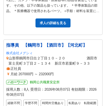
○主に、カメラ・半導体製品・医療器等の部品を製造していま
す。 その他、以下の製品も扱っています。 ＊半導体製品の部
品。 ＊医療機器で使用されるパーツ。 ○手順：材料を装置にセ
ット→スタート→製品の取…
求人の詳細を見る
指導員 【鶴岡市】【酒田市】【河北町】
株式会社メグシィ
山形県鶴岡市日出２丁目１０－２０ 酒田市
富士見町３丁目２－１３４ 新庄市若葉町９－３３
正社員
月給 207000円 ～ 232000円
鶴岡公共職業安定所
ハローワーク
採用人数：8人
受理日：
2026年08月07日
有効期限：
2026
年08月07日
経験不問
学歴不問
時間外労働あり
転勤あり 転勤範囲