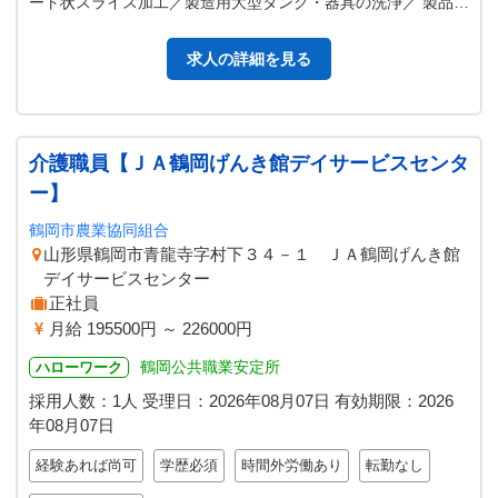
ート状スライス加工／製造用大型タンク・器具の洗浄／ 製品の
外観検査・包装／ＰＣで…
求人の詳細を見る
介護職員【ＪＡ鶴岡げんき館デイサービスセンタ
ー】
鶴岡市農業協同組合
山形県鶴岡市青龍寺字村下３４－１ ＪＡ鶴岡げんき館
デイサービスセンター
正社員
月給 195500円 ～ 226000円
鶴岡公共職業安定所
ハローワーク
採用人数：1人
受理日：
2026年08月07日
有効期限：
2026
年08月07日
経験あれば尚可
学歴必須
時間外労働あり
転勤なし