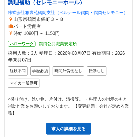
調理補助（セレモニーホール）
株式会社雅裳苑鶴岡支社（ベルナール鶴岡・鶴岡セレモニー）
山形県鶴岡市錦町３－８
パート労働者
時給 1080円 ～ 1150円
鶴岡公共職業安定所
ハローワーク
採用人数：3人
受理日：
2026年08月07日
有効期限：
2026
年08月07日
経験不問
学歴必須
時間外労働なし
転勤なし
マイカー通勤可
○盛り付け、洗い物、片付け、清掃等。 ・料理人の指示のもと
補助作業をお願いしております。 【変更範囲：会社が定める業
務】
求人の詳細を見る