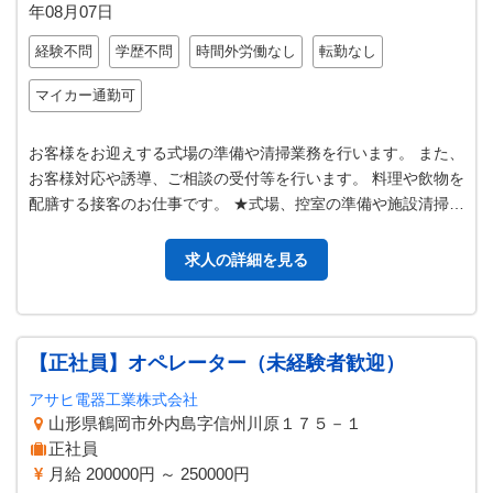
年08月07日
経験不問
学歴不問
時間外労働なし
転勤なし
マイカー通勤可
お客様をお迎えする式場の準備や清掃業務を行います。 また、
お客様対応や誘導、ご相談の受付等を行います。 料理や飲物を
配膳する接客のお仕事です。 ★式場、控室の準備や施設清掃
★葬儀施行のサポート ★…
求人の詳細を見る
【正社員】オペレーター（未経験者歓迎）
アサヒ電器工業株式会社
山形県鶴岡市外内島字信州川原１７５－１
正社員
月給 200000円 ～ 250000円