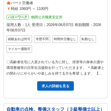
パート労働者
時給 1060円 ～ 1100円
鶴岡公共職業安定所
ハローワーク
採用人数：1人
受理日：
2026年08月07日
有効期限：
2026
年08月07日
経験あれば尚可
学歴不問
時間外労働なし
転勤なし
マイカー通勤可
〇高齢者住宅に入居されている方に対し、排泄等の身体介護や
環境整備等の日常生活援助を行っていただきます。 ＊高齢者と
の関わりにやりがいや楽しみを持てる方を希望 します。 【変
更範囲；変更なし】
求人の詳細を見る
自動車の点検、整備スタッフ（３級整備士以上）