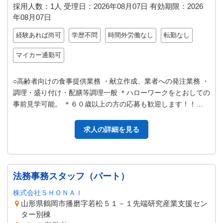
採用人数：1人
受理日：
2026年08月07日
有効期限：
2026
年08月07日
経験あれば尚可
学歴不問
時間外労働なし
転勤なし
マイカー通勤可
○高齢者向けの食事提供業務 ・献立作成、業者への発注業務 ・
調理・盛り付け・配膳等調理一般 ＊ハローワークをとおしての
事前見学可能。 ＊６０歳以上の方の応募も歓迎します！！
【変更範囲：会社の定める…
求人の詳細を見る
法務事務スタッフ（パート）
株式会社ＳＨＯＮＡＩ
山形県鶴岡市播磨字若松５１－１先端研究産業支援セン
ター別棟