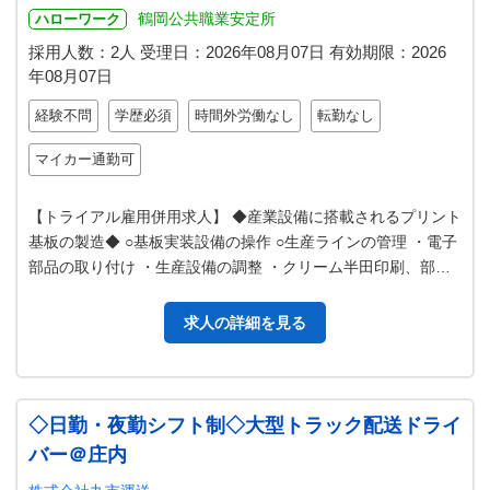
鶴岡公共職業安定所
ハローワーク
採用人数：2人
受理日：
2026年08月07日
有効期限：
2026
年08月07日
経験不問
学歴必須
時間外労働なし
転勤なし
マイカー通勤可
【トライアル雇用併用求人】 ◆産業設備に搭載されるプリント
基板の製造◆ ○基板実装設備の操作 ○生産ラインの管理 ・電子
部品の取り付け ・生産設備の調整 ・クリーム半田印刷、部品
実装状態の確認 ○簡…
求人の詳細を見る
◇日勤・夜勤シフト制◇大型トラック配送ドライ
バー＠庄内