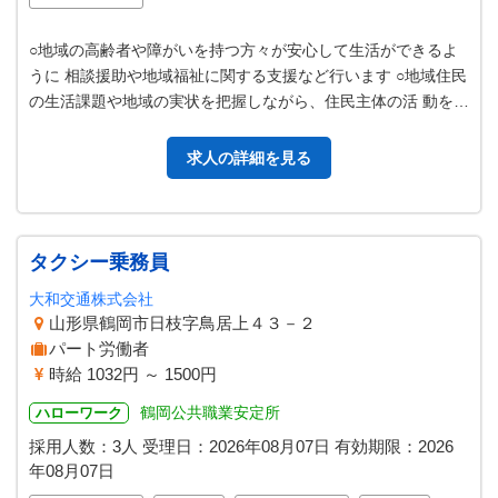
○地域の高齢者や障がいを持つ方々が安心して生活ができるよ
うに 相談援助や地域福祉に関する支援など行います ○地域住民
の生活課題や地域の実状を把握しながら、住民主体の活 動をマ
ッチングし互助の仕組みづ…
求人の詳細を見る
タクシー乗務員
大和交通株式会社
山形県鶴岡市日枝字鳥居上４３－２
パート労働者
時給 1032円 ～ 1500円
鶴岡公共職業安定所
ハローワーク
採用人数：3人
受理日：
2026年08月07日
有効期限：
2026
年08月07日