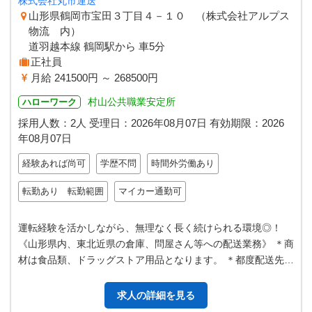
株式会社丸市運送
山形県鶴岡市宝田３丁目４－１０ （株式会社アルプス
物流 内）
道羽越本線 鶴岡駅から 車5分
正社員
月給 241500円 ～ 268500円
村山公共職業安定所
ハローワーク
採用人数：2人
受理日：
2026年08月07日
有効期限：
2026
年08月07日
経験あれば尚可
学歴不問
時間外労働あり
転勤あり 転勤範囲
マイカー通勤可
運転経験を活かしながら、無理なく長く続けられる環境◎！
《山形県内、東北近県の倉庫、問屋さん等への配送業務》 ＊商
材は食品類、ドラッグストア用品となります。 ＊都度配送先が
異なりますが、配車担当が渋…
求人の詳細を見る