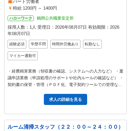
パート労働者
時給 1200円 ～ 1400円
鶴岡公共職業安定所
ハローワーク
採用人数：1人
受理日：
2026年08月07日
有効期限：
2026
年08月07日
経験必須
学歴不問
時間外労働あり
転勤なし
マイカー通勤可
・経費精算業務（領収書の確認、システムへの入力など） ・稟
議申請業務（申請処理のサポートや社内ルールの確認など） ・
契約書の保管・管理（ＰＤＦ化、電子契約ツールでの管理な
ど） ・その他一般事務・庶務…
求人の詳細を見る
ルーム清掃スタッフ（２２：００～２４：００）