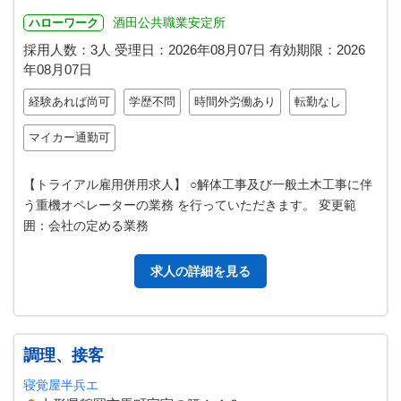
酒田公共職業安定所
ハローワーク
採用人数：3人
受理日：
2026年08月07日
有効期限：
2026
年08月07日
経験あれば尚可
学歴不問
時間外労働あり
転勤なし
マイカー通勤可
【トライアル雇用併用求人】 ○解体工事及び一般土木工事に伴
う重機オペレーターの業務 を行っていただきます。 変更範
囲：会社の定める業務
求人の詳細を見る
調理、接客
寝覚屋半兵エ