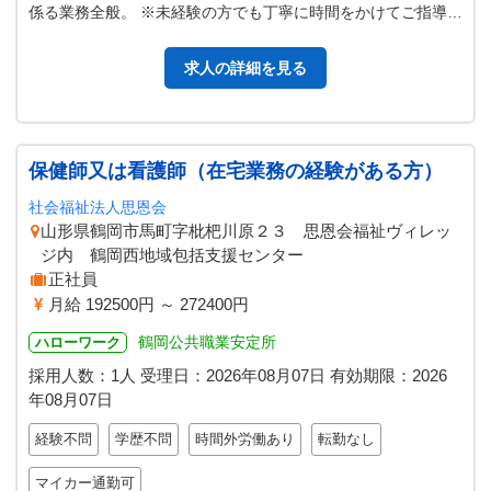
係る業務全般。 ※未経験の方でも丁寧に時間をかけてご指導い
たします。 ※ワインの知…
求人の詳細を見る
保健師又は看護師（在宅業務の経験がある方）
社会福祉法人思恩会
山形県鶴岡市馬町字枇杷川原２３ 思恩会福祉ヴィレッ
ジ内 鶴岡西地域包括支援センター
正社員
月給 192500円 ～ 272400円
鶴岡公共職業安定所
ハローワーク
採用人数：1人
受理日：
2026年08月07日
有効期限：
2026
年08月07日
経験不問
学歴不問
時間外労働あり
転勤なし
マイカー通勤可