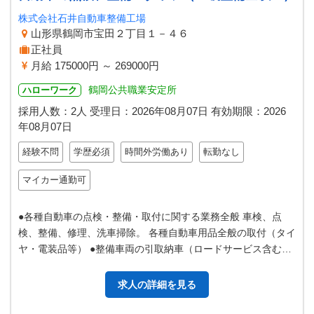
株式会社石井自動車整備工場
山形県鶴岡市宝田２丁目１－４６
正社員
月給 175000円 ～ 269000円
鶴岡公共職業安定所
ハローワーク
採用人数：2人
受理日：
2026年08月07日
有効期限：
2026
年08月07日
経験不問
学歴必須
時間外労働あり
転勤なし
マイカー通勤可
●各種自動車の点検・整備・取付に関する業務全般 車検、点
検、整備、修理、洗車掃除。 各種自動車用品全般の取付（タイ
ヤ・電装品等） ●整備車両の引取納車（ロードサービス含む）
●お客様への作業内容確認…
求人の詳細を見る