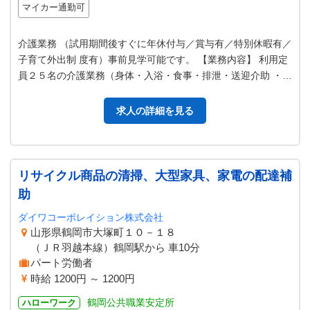
マイカー通勤可
介護業務 （試用期間後すぐに年休付与／賞与有／特別休暇有／
子育て外出制 度有）事前見学可能です。 【業務内容】 利用定
員２５名の介護業務（身体・入浴・食事・排泄・送迎介助 ・見
守り等） ＊入浴介助は…
求人の詳細を見る
リサイクル商品の清掃、大型家具、家電の配達補
助
ダイワコーポレイション株式会社
山形県鶴岡市大塚町１０－１８
（ＪＲ羽越本線）鶴岡駅から 車10分
パート労働者
時給 1200円 ～ 1200円
鶴岡公共職業安定所
ハローワーク