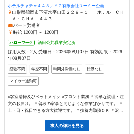
ホテルチャチャ４４３／Ｙ２有限会社ユーミー企画
山形県鶴岡市下清水字山田２２８－１ ホテル ＣＨ
Ａ・ＣＨＡ ４４３
パート労働者
時給 1200円 ～ 1200円
酒田公共職業安定所
ハローワーク
採用人数：2人
受理日：
2026年08月07日
有効期限：
2026
年08月07日
経験不問
学歴不問
時間外労働なし
転勤なし
マイカー通勤可
○客室清掃及びベットメイク ○フロント業務 ＊簡単な調理・注
文のお届け。 ＊普段の家事と同じような作業ばかりです。 ＊
土・日・祝日できる方大歓迎です。 ＊扶養内勤務ＯＫ ＊沢山
働きたい方も大歓迎！！…
求人の詳細を見る