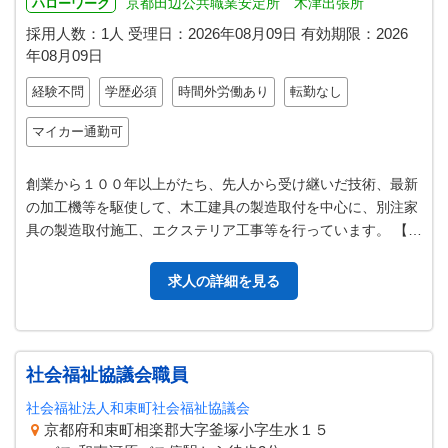
京都田辺公共職業安定所 木津出張所
ハローワーク
採用人数：1人
受理日：
2026年08月09日
有効期限：
2026
年08月09日
経験不問
学歴必須
時間外労働あり
転勤なし
マイカー通勤可
創業から１００年以上がたち、先人から受け継いだ技術、最新
の加工機等を駆使して、木工建具の製造取付を中心に、別注家
具の製造取付施工、エクステリア工事等を行っています。 【主
な業務】 ・玄関・引き戸等の…
求人の詳細を見る
社会福祉協議会職員
社会福祉法人和束町社会福祉協議会
京都府和束町相楽郡大字釜塚小字生水１５