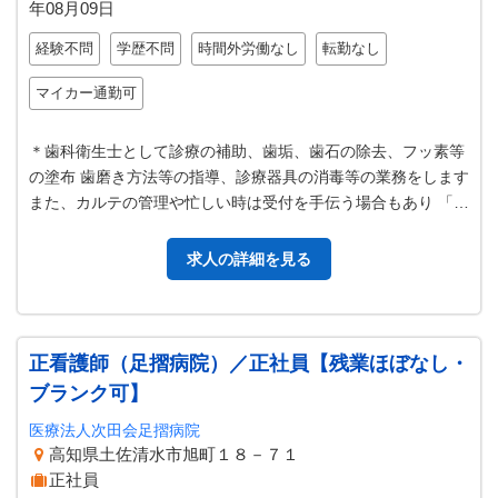
年08月09日
経験不問
学歴不問
時間外労働なし
転勤なし
マイカー通勤可
＊歯科衛生士として診療の補助、歯垢、歯石の除去、フッ素等
の塗布 歯磨き方法等の指導、診療器具の消毒等の業務をします
また、カルテの管理や忙しい時は受付を手伝う場合もあり 「変
更範囲：変更なし」
求人の詳細を見る
正看護師（足摺病院）／正社員【残業ほぼなし・
ブランク可】
医療法人次田会足摺病院
高知県土佐清水市旭町１８－７１
正社員