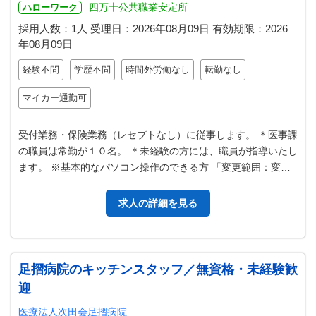
四万十公共職業安定所
ハローワーク
採用人数：1人
受理日：
2026年08月09日
有効期限：
2026
年08月09日
経験不問
学歴不問
時間外労働なし
転勤なし
マイカー通勤可
受付業務・保険業務（レセプトなし）に従事します。 ＊医事課
の職員は常勤が１０名。 ＊未経験の方には、職員が指導いたし
ます。 ※基本的なパソコン操作のできる方 「変更範囲：変更
なし」
求人の詳細を見る
足摺病院のキッチンスタッフ／無資格・未経験歓
迎
医療法人次田会足摺病院