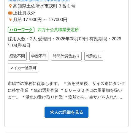
高知県土佐清水市戎町３番１号
正社員以外
月給 177000円 ～ 177000円
四万十公共職業安定所
ハローワーク
採用人数：2人
受理日：
2026年08月09日
有効期限：
2026
年08月09日
経験不問
学歴不問
時間外労働あり
転勤なし
マイカー通勤可
市場での業務に従事します。 ＊魚を測量後、サイズ別にタンク
に移す作業 ＊魚の選別作業 ＊５０～６０キロの重量物を扱い
ます。 ＊活魚の受け取り作業 ＊漁船から、生サバを入れた、
たまの網を受け取り、活魚…
求人の詳細を見る