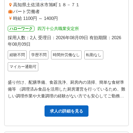
高知県土佐清水市旭町１８－７１
パート労働者
時給 1100円 ～ 1400円
四万十公共職業安定所
ハローワーク
採用人数：2人
受理日：
2026年08月09日
有効期限：
2026
年08月09日
経験不問
学歴不問
時間外労働なし
転勤なし
マイカー通勤可
盛り付け、配膳準備、食器洗浄、厨房内の清掃、簡単な食材準
備等 （調理済み食品を活用した厨房運営を行っているため、難
しい調理作業や大量調理の経験がない方でも安心してご勤務い
ただけます） 【変更範囲：変…
求人の詳細を見る