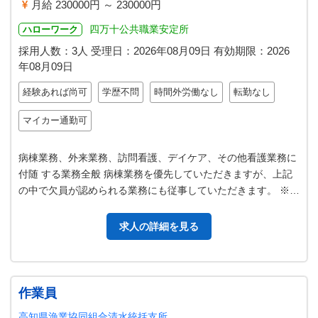
月給 230000円 ～ 230000円
四万十公共職業安定所
ハローワーク
採用人数：3人
受理日：
2026年08月09日
有効期限：
2026
年08月09日
経験あれば尚可
学歴不問
時間外労働なし
転勤なし
マイカー通勤可
病棟業務、外来業務、訪問看護、デイケア、その他看護業務に
付随 する業務全般 病棟業務を優先していただきますが、上記
の中で欠員が認められる業務にも従事していただきます。 ※業
務で社用車を使用する場合が…
求人の詳細を見る
作業員
高知県漁業協同組合清水統括支所