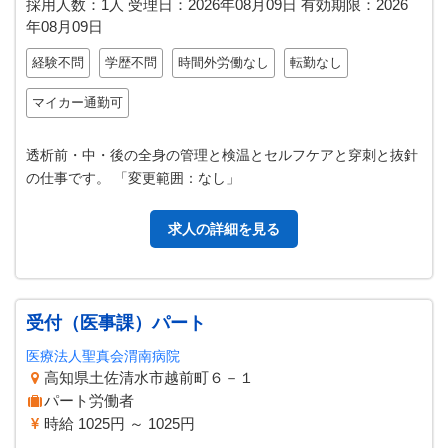
採用人数：1人
受理日：
2026年08月09日
有効期限：
2026
年08月09日
経験不問
学歴不問
時間外労働なし
転勤なし
マイカー通勤可
透析前・中・後の全身の管理と検温とセルフケアと穿刺と抜針
の仕事です。 「変更範囲：なし」
求人の詳細を見る
受付（医事課）パート
医療法人聖真会渭南病院
高知県土佐清水市越前町６－１
パート労働者
時給 1025円 ～ 1025円