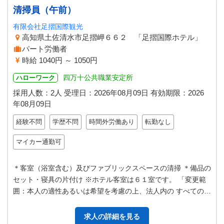
清掃員（午前）
有限会社足摺国際観光
高知県土佐清水市足摺岬６６２ 「足摺国際ホテル」
パート労働者
時給 1040円 ～ 1050円
四万十公共職業安定所
ハローワーク
採用人数：2人
受理日：
2026年08月09日
有効期限：
2026
年08月09日
経験不問
学歴不問
時間外労働あり
転勤なし
マイカー通勤可
＊客室（浴室含む）及びファブリックスペースの清掃 ＊備品の
セット・寝具の片付け ※ホテル客室は６１室です。 「変更範
囲：本人の適性あるいは希望を考慮の上、法人内の すべての業
務へ配置転換の可能性あり…
求人の詳細を見る