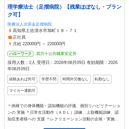
理学療法士（足摺病院）【残業ほぼなし・ブラン
ク可】
医療法人次田会足摺病院
高知県土佐清水市旭町１８－７１
正社員
月給 220000円 ～ 220000円
四万十公共職業安定所
ハローワーク
採用人数：2人
受理日：
2026年08月09日
有効期限：
2026
年08月09日
経験あれば尚可
学歴不問
時間外労働なし
転勤なし
マイカー通勤可
＊病棟での身体機能・認知機能の評価、個別リハビリテーショ
ンの 実施 ＊日常生活動作（ＡＤＬ）訓練、上肢機能訓練、認
知症患者様への 支援 ＊レクリエーション活動の企画・実施、
在宅復帰や生活機能維持に …