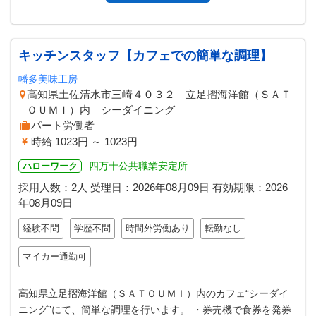
キッチンスタッフ【カフェでの簡単な調理】
幡多美味工房
高知県土佐清水市三崎４０３２ 立足摺海洋館（ＳＡＴ
ＯＵＭＩ）内 シーダイニング
パート労働者
時給 1023円 ～ 1023円
四万十公共職業安定所
ハローワーク
採用人数：2人
受理日：
2026年08月09日
有効期限：
2026
年08月09日
経験不問
学歴不問
時間外労働あり
転勤なし
マイカー通勤可
高知県立足摺海洋館（ＳＡＴＯＵＭＩ）内のカフェ“シーダイ
ニング”にて、簡単な調理を行います。 ・券売機で食券を発券