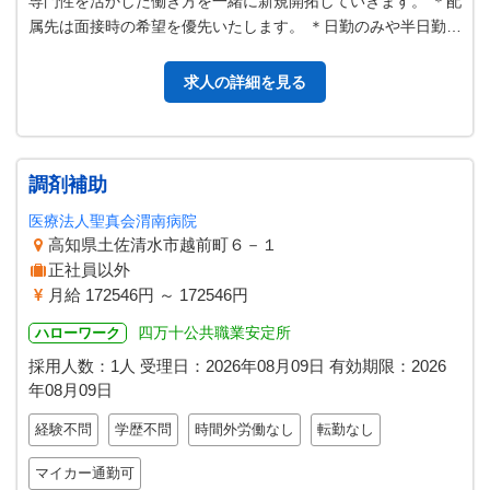
専門性を活かした働き方を一緒に新規開拓していきます。 ＊配
属先は面接時の希望を優先いたします。 ＊日勤のみや半日勤務
など多様な勤務形態の相談…
求人の詳細を見る
調剤補助
医療法人聖真会渭南病院
高知県土佐清水市越前町６－１
正社員以外
月給 172546円 ～ 172546円
四万十公共職業安定所
ハローワーク
採用人数：1人
受理日：
2026年08月09日
有効期限：
2026
年08月09日
経験不問
学歴不問
時間外労働なし
転勤なし
マイカー通勤可