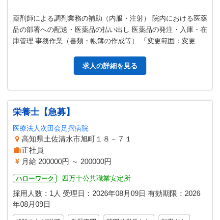
薬剤師による調剤業務の補助（内服・注射） 院内における医薬
品の部署への配送・医薬品の払い出し 医薬品の発注・入庫・在
庫管理 事務作業（書類・帳簿の作成等） 「変更範囲：変更な
し」
求人の詳細を見る
栄養士【急募】
医療法人次田会足摺病院
高知県土佐清水市旭町１８－７１
正社員
月給 200000円 ～ 200000円
四万十公共職業安定所
ハローワーク
採用人数：1人
受理日：
2026年08月09日
有効期限：
2026
年08月09日