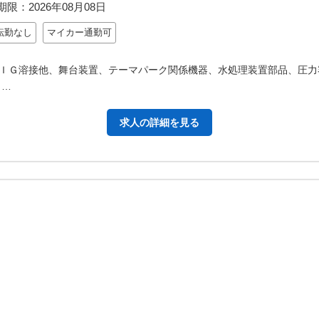
期限：
2026年08月08日
転勤なし
マイカー通勤可
ＩＧ溶接他、舞台装置、テーマパーク関係機器、水処理装置部品、圧力
（…
求人の詳細を見る