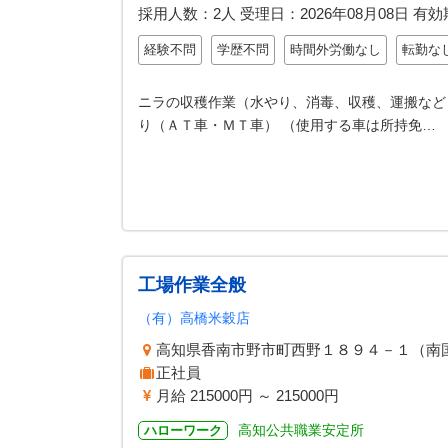
採用人数：2人
受理日：
2026年08月08日
有効
経験不問
学歴不問
時間外労働なし
転勤な
ニラの収穫作業（水やり、消毒、収穫、運搬など
り（ＡＴ車・ＭＴ車） （使用する車は所持免…
工場作業全般
（有）高橋米穀店
高知県香南市野市町西野１８９４－１（南
正社員
月給 215000円 ～ 215000円
高知公共職業安定所
ハローワーク