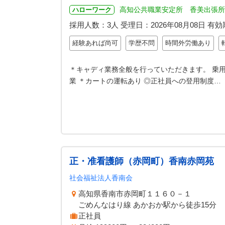
高知公共職業安定所 香美出張所
ハローワーク
採用人数：3人
受理日：
2026年08月08日
有効
経験あれば尚可
学歴不問
時間外労働あり
＊キャディ業務全般を行っていただきます。 乗
業 ＊カートの運転あり ◎正社員への登用制度…
正・准看護師（赤岡町）香南赤岡苑
社会福祉法人香南会
高知県香南市赤岡町１１６０－１
ごめんなはり線 あかおか駅から徒歩15分
正社員