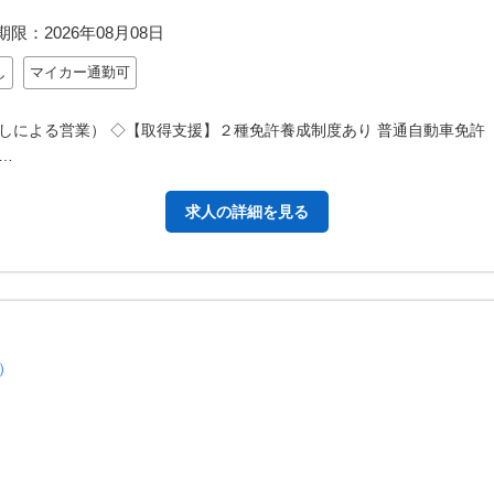
期限：
2026年08月08日
し
マイカー通勤可
しによる営業） ◇【取得支援】２種免許養成制度あり 普通自動車免許
…
求人の詳細を見る
）