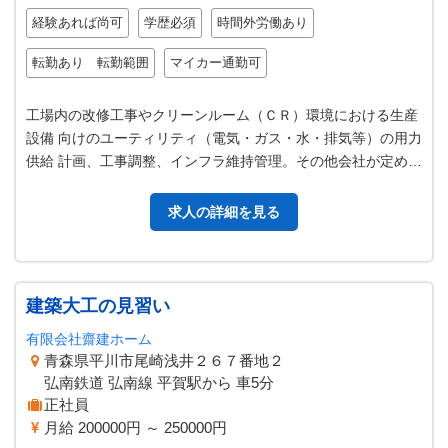
経験あれば尚可
学歴必須
時間外労働あり
転勤あり 転勤範囲
マイカー通勤可
工場内の改修工事やクリーンルーム（ＣＲ）環境における生産
設備 向けのユーティリティ（電気・ガス・水・排気等）の用力
供給 計画、工事調整、インフラ維持管理。その他会社が定める
業務。 ・社内各部署からの…
求人の詳細を見る
建築大工の見習い
有限会社齋建ホーム
青森県平川市尾崎浅井２６７番地２
弘南鉄道 弘南線 平賀駅から 車5分
正社員
月給 200000円 ～ 250000円