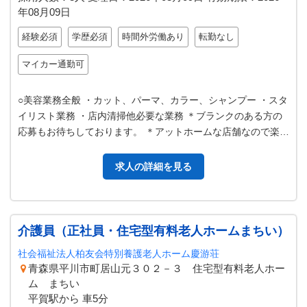
年08月09日
経験必須
学歴必須
時間外労働あり
転勤なし
マイカー通勤可
○美容業務全般 ・カット、パーマ、カラー、シャンプー ・スタ
イリスト業務 ・店内清掃他必要な業務 ＊ブランクのある方の
応募もお待ちしております。 ＊アットホームな店舗なので楽し
く仕事しましょう！！ …
求人の詳細を見る
介護員（正社員・住宅型有料老人ホームまちい）
社会福祉法人柏友会特別養護老人ホーム慶游荘
青森県平川市町居山元３０２－３ 住宅型有料老人ホー
ム まちい
平賀駅から 車5分