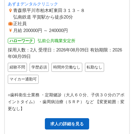
あずまデンタルクリニック
青森県平川市柏木町東田３１３－８
弘南鉄道 平賀駅から徒歩20分
正社員
月給 200000円 ～ 240000円
弘前公共職業安定所
ハローワーク
採用人数：2人
受理日：
2026年08月09日
有効期限：
2026
年08月09日
経験不問
学歴必須
時間外労働なし
転勤なし
マイカー通勤可
○歯科衛生士業務 ・定期健診（大人６０分、子供３０分のアポ
イントタイム） ・歯周病治療（ＳＲＰ） など 【変更範囲：変
更なし】
求人の詳細を見る