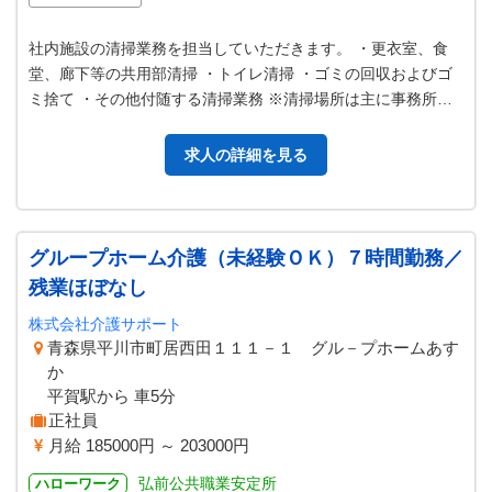
社内施設の清掃業務を担当していただきます。 ・更衣室、食
堂、廊下等の共用部清掃 ・トイレ清掃 ・ゴミの回収およびゴ
ミ捨て ・その他付随する清掃業務 ※清掃場所は主に事務所等
がある２階部分となります。…
求人の詳細を見る
グループホーム介護（未経験ＯＫ）７時間勤務／
残業ほぼなし
株式会社介護サポート
青森県平川市町居西田１１１－１ グル－プホームあす
か
平賀駅から 車5分
正社員
月給 185000円 ～ 203000円
弘前公共職業安定所
ハローワーク