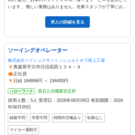
います。 難しい業務はありません。先輩スタッフが丁寧にお教
えしますので 安心してご応…
求人の詳細を見る
ソーイングオペレーター
株式会社ベイシックサンミッシェルトキワ尾上工場
青森県平川市日沼高田１０４－９
正社員
日給 184896円 ～ 194400円
黒石公共職業安定所
ハローワーク
採用人数：5人
受理日：
2026年08月09日
有効期限：
2026
年08月09日
経験不問
学歴不問
時間外労働あり
転勤なし
マイカー通勤可