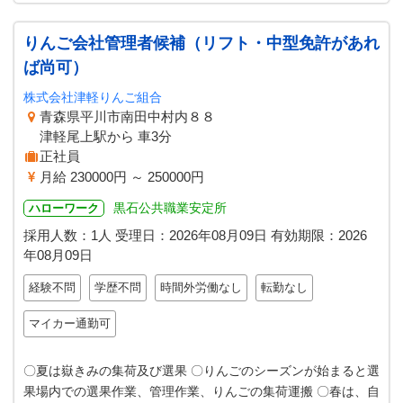
りんご会社管理者候補（リフト・中型免許があれ
ば尚可）
株式会社津軽りんご組合
青森県平川市南田中村内８８
津軽尾上駅から 車3分
正社員
月給 230000円 ～ 250000円
黒石公共職業安定所
ハローワーク
採用人数：1人
受理日：
2026年08月09日
有効期限：
2026
年08月09日
経験不問
学歴不問
時間外労働なし
転勤なし
マイカー通勤可
〇夏は嶽きみの集荷及び選果 〇りんごのシーズンが始まると選
果場内での選果作業、管理作業、りんごの集荷運搬 〇春は、自