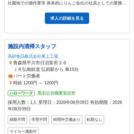
社園地での畑作業等 将来的にりんご会社の社員としての業務を
こなしてもらいます。 ※…
求人の詳細を見る
施設内清掃スタッフ
高砂食品株式会社尾上工場
青森県平川市日沼富田３６
ＪＲ弘南鉄道 弘前駅から 車15分
パート労働者
時給 1200円 ～ 1200円
黒石公共職業安定所
ハローワーク
採用人数：1人
受理日：
2026年08月09日
有効期限：
2026
年08月09日
経験不問
学歴不問
時間外労働あり
転勤なし
マイカー通勤可