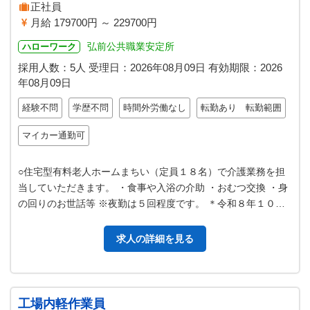
正社員
月給 179700円 ～ 229700円
弘前公共職業安定所
ハローワーク
採用人数：5人
受理日：
2026年08月09日
有効期限：
2026
年08月09日
経験不問
学歴不問
時間外労働なし
転勤あり 転勤範囲
マイカー通勤可
○住宅型有料老人ホームまちい（定員１８名）で介護業務を担
当していただきます。 ・食事や入浴の介助 ・おむつ交換 ・身
の回りのお世話等 ※夜勤は５回程度です。 ＊令和８年１０月
オープンを予定しておりま…
求人の詳細を見る
工場内軽作業員