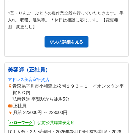
○苺・りんご・ぶどうの農作業全般を行っていただきます。 手
入れ、収穫、選果等。 ＊休日は相談に応じます。 【変更範
囲：変更なし】
求人の詳細を見る
美容師（正社員）
アドレス美容室平賀店
青森県平川市小和森上松岡１９３－１ イオンタウン平
賀ＳＣ内
弘南鉄道 平賀駅から徒歩5分
正社員
月給 223000円 ～ 223000円
弘前公共職業安定所
ハローワーク
採用人数：3人
受理日：
2026年08月09日
有効期限：
2026