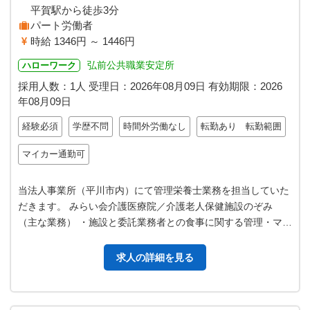
平賀駅から徒歩3分
パート労働者
時給 1346円 ～ 1446円
弘前公共職業安定所
ハローワーク
採用人数：1人
受理日：
2026年08月09日
有効期限：
2026
年08月09日
経験必須
学歴不問
時間外労働なし
転勤あり 転勤範囲
マイカー通勤可
当法人事業所（平川市内）にて管理栄養士業務を担当していた
だきます。 みらい会介護医療院／介護老人保健施設のぞみ
（主な業務） ・施設と委託業務者との食事に関する管理・マネ
ジメント ・施設の利用者さん…
求人の詳細を見る