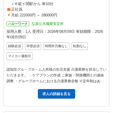
ＪＲ碇ヶ関駅から 車10分
正社員
月給 222000円 ～ 280000円
弘前公共職業安定所
ハローワーク
採用人数：1人
受理日：
2026年08月09日
有効期限：
2026
年08月09日
経験必須
学歴必須
時間外労働なし
転勤なし
マイカー通勤可
認知症グル－プホ－ム入所様の生活支援 介護業務を担当してい
ただきます。 ・ケアプランの作成 ご家族・関係機関との連絡
調整 ・グループホームにおける介護業務全般 ※定年制はあり
ますが定年以上の方も応募…
求人の詳細を見る