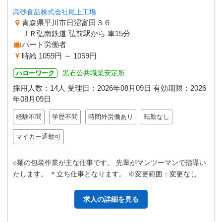
高砂食品株式会社尾上工場
青森県平川市日沼富田３６
ＪＲ弘南鉄道 弘前駅から 車15分
パート労働者
時給 1059円 ～ 1059円
黒石公共職業安定所
ハローワーク
採用人数：14人
受理日：
2026年08月09日
有効期限：
2026
年08月09日
経験不問
学歴不問
時間外労働あり
転勤なし
マイカー通勤可
○麺の包装作業が主な仕事です。 先輩がマンツーマンで指導い
たします。 ＊立ち仕事となります。 ※変更範囲：変更なし
求人の詳細を見る