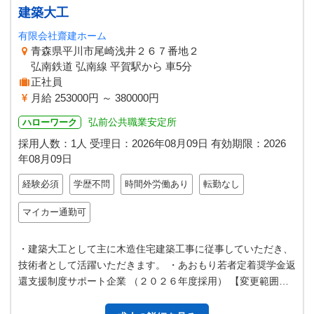
建築大工
有限会社齋建ホーム
青森県平川市尾崎浅井２６７番地２
弘南鉄道 弘南線 平賀駅から 車5分
正社員
月給 253000円 ～ 380000円
弘前公共職業安定所
ハローワーク
採用人数：1人
受理日：
2026年08月09日
有効期限：
2026
年08月09日
経験必須
学歴不問
時間外労働あり
転勤なし
マイカー通勤可
・建築大工として主に木造住宅建築工事に従事していただき、
技術者として活躍いただきます。 ・あおもり若者定着奨学金返
還支援制度サポート企業 （２０２６年度採用） 【変更範囲：
変更なし】