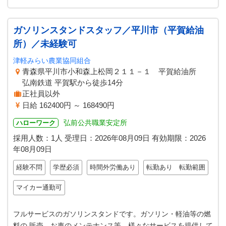
ガソリンスタンドスタッフ／平川市（平賀給油
所）／未経験可
津軽みらい農業協同組合
青森県平川市小和森上松岡２１１－１ 平賀給油所
弘南鉄道 平賀駅から徒歩14分
正社員以外
日給 162400円 ～ 168490円
弘前公共職業安定所
ハローワーク
採用人数：1人
受理日：
2026年08月09日
有効期限：
2026
年08月09日
経験不問
学歴必須
時間外労働あり
転勤あり 転勤範囲
マイカー通勤可
フルサービスのガソリンスタンドです。ガソリン・軽油等の燃
料の 販売、お車のメンテナンス等、様々なサービスを提供して