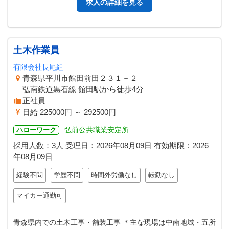
求人の詳細を見る
土木作業員
有限会社長尾組
青森県平川市館田前田２３１－２
弘南鉄道黒石線 館田駅から徒歩4分
正社員
日給 225000円 ～ 292500円
弘前公共職業安定所
ハローワーク
採用人数：3人
受理日：
2026年08月09日
有効期限：
2026
年08月09日
経験不問
学歴不問
時間外労働なし
転勤なし
マイカー通勤可
青森県内での土木工事・舗装工事 ＊主な現場は中南地域・五所