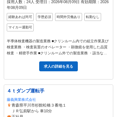
採用人数：24人
受理日：
2026年08月09日
有効期限：
2026
年08月09日
経験あれば尚可
学歴必須
時間外労働あり
転勤なし
マイカー通勤可
半導体検査機器の製造業務 ■クリンルーム内での組立作業及び
検査業務 ・検査装置のオペレーター ・顕微鏡を使用した品質
検査 ・精密手作業 ■クリンルーム外での製造業務 ・該当なし
＜業務の変更範囲＞技…
求人の詳細を見る
４ｔダンプ運転手
藤義興業株式会社
青森県平川市杉館松橋３番地１
ＪＲ弘前駅から 車10分
正社員