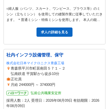
○婦人服（パンツ、スカート、ワンピース、ブラウス等）のミ
シン（立ちミシン） を使用しての縫製作業に従事していただき
ます。 ＊普通ミシン・特殊ミシンを使用します。 本人の能力
等を見て、ライン工程の配置…
求人の詳細を見る
社内インフラ設備管理、保守
株式会社日本マイクロニクス青森工場
青森県平川市町居南田５７１－２
弘南鉄道 平賀駅から徒歩10分
正社員
月給 244000円 ～ 374000円
弘前公共職業安定所
ハローワーク
採用人数：2人
受理日：
2026年08月09日
有効期限：
2026
年08月09日