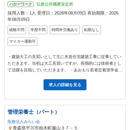
弘前公共職業安定所
ハローワーク
採用人数：1人
受理日：
2026年08月09日
有効期限：
2026
年08月09日
経験不問
学歴不問
時間外労働あり
転勤なし
マイカー通勤可
・建築大工の見習いとして主に木造住宅建築工事に従事してい
ただきます。当初は大工見習いですが、長期的には技術者とし
て活躍を目指していただきます。 ・あおもり若者定着奨学金返
還支援制度サポート企業 （２…
求人の詳細を見る
管理栄養士（パート）
医療法人みらい会
青森県平川市柏木町藤山３７－５