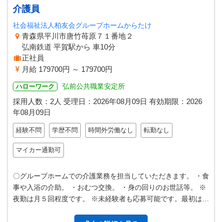
介護員
社会福祉法人柏友会グループホームからたけ
青森県平川市唐竹苺原７１番地２
弘南鉄道 平賀駅から 車10分
正社員
月給 179700円 ～ 179700円
弘前公共職業安定所
ハローワーク
採用人数：2人
受理日：
2026年08月09日
有効期限：
2026
年08月09日
経験不問
学歴不問
時間外労働なし
転勤なし
マイカー通勤可
〇グループホームでの介護業務を担当していただきます。 ・食
事や入浴の介助。 ・おむつ交換。 ・身の回りのお世話等。 ※
夜勤は月５回程度です。 ※未経験者も応募可能です。最初は早
番や遅番からスタートし…