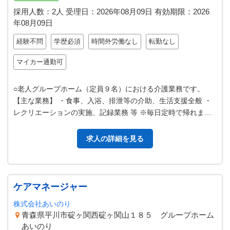
採用人数：2人
受理日：
2026年08月09日
有効期限：
2026
年08月09日
経験不問
学歴必須
時間外労働なし
転勤なし
マイカー通勤可
○老人グループホーム（定員９名）における介護業務です。
【主な業務】 ・食事、入浴、排泄等の介助、生活支援全般 ・
レクリエーションの実施、記録業務 等 ※毎日定時で帰れま
す。日勤と夜勤の２交替制、１…
求人の詳細を見る
ケアマネージャー
株式会社あいのり
青森県平川市碇ヶ関西碇ヶ関山１８５ グループホーム
あいのり