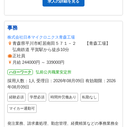
求人の詳細を見る
事務
株式会社日本マイクロニクス青森工場
青森県平川市町居南田５７１－２ 【青森工場】
弘南鉄道 平賀駅から徒歩10分
正社員
月給 244000円 ～ 339000円
弘前公共職業安定所
ハローワーク
採用人数：1人
受理日：
2026年08月09日
有効期限：
2026
年08月09日
経験必須
学歴必須
時間外労働あり
転勤なし
マイカー通勤可
発注業務、請求書処理、勤怠管理、経費精算などの事務業務全