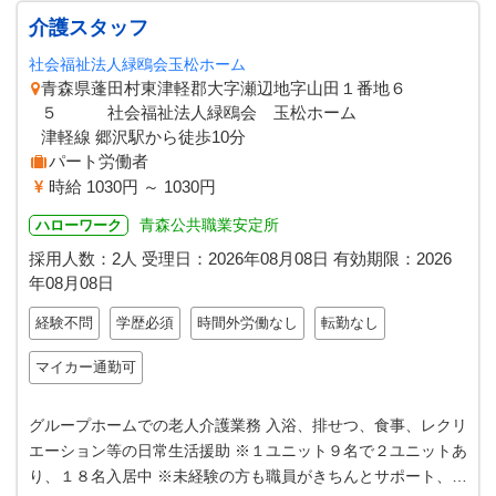
介護スタッフ
社会福祉法人緑鴎会玉松ホーム
青森県蓬田村東津軽郡大字瀬辺地字山田１番地６
５ 社会福祉法人緑鴎会 玉松ホーム
津軽線 郷沢駅から徒歩10分
パート労働者
時給 1030円 ～ 1030円
青森公共職業安定所
ハローワーク
採用人数：2人
受理日：
2026年08月08日
有効期限：
2026
年08月08日
経験不問
学歴必須
時間外労働なし
転勤なし
マイカー通勤可
グループホームでの老人介護業務 入浴、排せつ、食事、レクリ
エーション等の日常生活援助 ※１ユニット９名で２ユニットあ
り、１８名入居中 ※未経験の方も職員がきちんとサポート、研