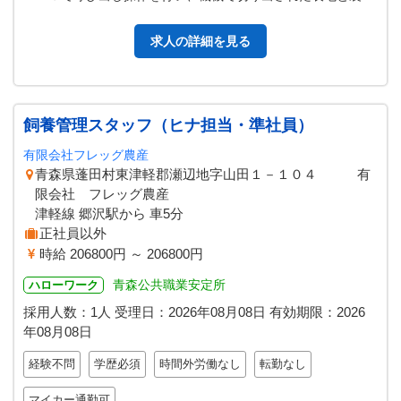
をパ ーツごとに仕分け・まと…
求人の詳細を見る
飼養管理スタッフ（ヒナ担当・準社員）
有限会社フレッグ農産
青森県蓬田村東津軽郡瀬辺地字山田１－１０４ 有
限会社 フレッグ農産
津軽線 郷沢駅から 車5分
正社員以外
時給 206800円 ～ 206800円
青森公共職業安定所
ハローワーク
採用人数：1人
受理日：
2026年08月08日
有効期限：
2026
年08月08日
経験不問
学歴必須
時間外労働なし
転勤なし
マイカー通勤可