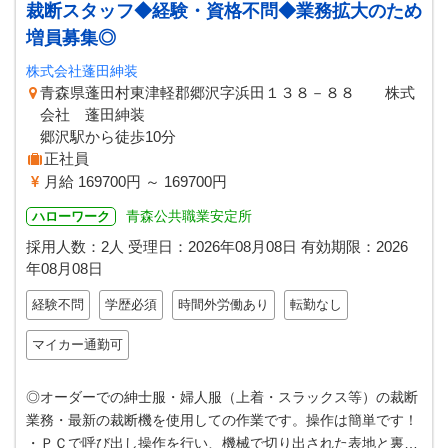
裁断スタッフ◆経験・資格不問◆業務拡大のため
増員募集◎
株式会社蓬田紳装
青森県蓬田村東津軽郡郷沢字浜田１３８－８８ 株式
会社 蓬田紳装
郷沢駅から徒歩10分
正社員
月給 169700円 ～ 169700円
青森公共職業安定所
ハローワーク
採用人数：2人
受理日：
2026年08月08日
有効期限：
2026
年08月08日
経験不問
学歴必須
時間外労働あり
転勤なし
マイカー通勤可
◎オーダーでの紳士服・婦人服（上着・スラックス等）の裁断
業務・最新の裁断機を使用しての作業です。操作は簡単です！
・ＰＣで呼び出し操作を行い、機械で切り出された表地と裏地