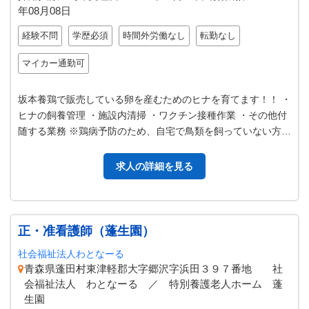
年08月08日
経験不問
学歴必須
時間外労働なし
転勤なし
マイカー通勤可
坂本養鶏で販売している卵を産むためのヒナを育てます！！ ・
ヒナの飼養管理 ・施設内清掃 ・ワクチン接種作業 ・その他付
随する業務 ※鶏病予防のため、自宅で鳥類を飼っていない方
（就業規則にあり） ※…
求人の詳細を見る
正・准看護師（蓬生園）
社会福祉法人わとなーる
青森県蓬田村東津軽郡大字郷沢字浜田３９７番地 社
会福祉法人 わとなーる ／ 特別養護老人ホーム 蓬
生園