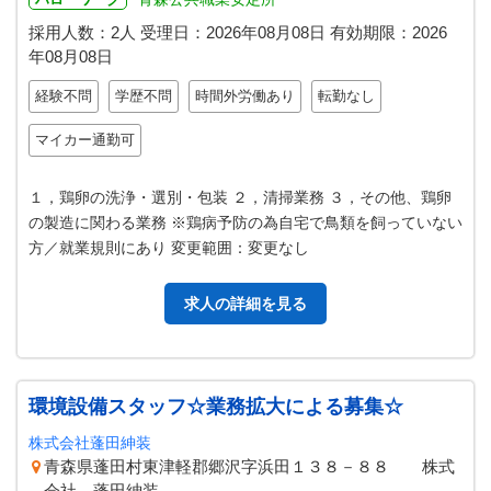
採用人数：2人
受理日：
2026年08月08日
有効期限：
2026
年08月08日
経験不問
学歴不問
時間外労働あり
転勤なし
マイカー通勤可
１，鶏卵の洗浄・選別・包装 ２，清掃業務 ３，その他、鶏卵
の製造に関わる業務 ※鶏病予防の為自宅で鳥類を飼っていない
方／就業規則にあり 変更範囲：変更なし
求人の詳細を見る
環境設備スタッフ☆業務拡大による募集☆
株式会社蓬田紳装
青森県蓬田村東津軽郡郷沢字浜田１３８－８８ 株式
会社 蓬田紳装