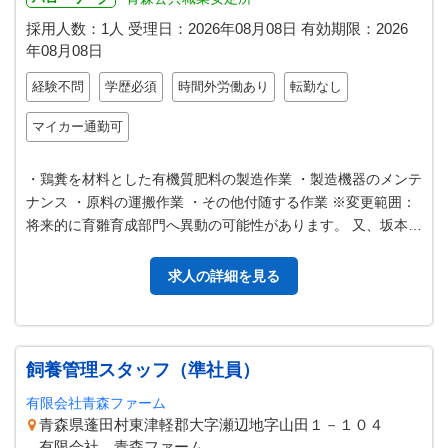
採用人数：1人
受理日：
2026年08月08日
有効期限：
2026
年08月08日
経験不問
学歴必須
時間外労働あり
転勤なし
マイカー通勤可
・鶏糞を材料とした有機質肥料の製造作業 ・製造機器のメンテ
ナンス ・原料の運搬作業 ・その他付随する作業 ※変更範囲：
将来的に育雛育成部門へ異動の可能性があります。 又、坂本養
鶏グループに転籍又は出…
求人の詳細を見る
飼養管理スタッフ（準社員）
有限会社青森ファーム
青森県蓬田村東津軽郡大字瀬辺地字山田１－１０４
有限会社 青森ファーム