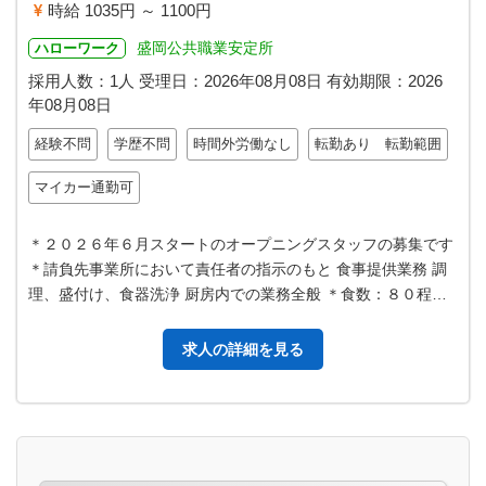
時給 1035円 ～ 1100円
盛岡公共職業安定所
ハローワーク
採用人数：1人
受理日：
2026年08月08日
有効期限：
2026
年08月08日
経験不問
学歴不問
時間外労働なし
転勤あり 転勤範囲
マイカー通勤可
＊２０２６年６月スタートのオープニングスタッフの募集です
＊請負先事業所において責任者の指示のもと 食事提供業務 調
理、盛付け、食器洗浄 厨房内での業務全般 ＊食数：８０程度
＊変更範囲：厨房業務全…
求人の詳細を見る