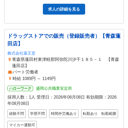
鶏グループに転籍又は出…
求人の詳細を見る
ドラッグストアでの販売（登録販売者）【青森蓬
田店】
株式会社薬王堂
青森県蓬田村東津軽郡阿弥陀川汐干１８５－１ 【青森
蓬田店】
パート労働者
時給 1089円 ～ 1149円
盛岡公共職業安定所
ハローワーク
採用人数：1人
受理日：
2026年08月08日
有効期限：
2026
年08月08日
経験不問
学歴不問
時間外労働あり
転勤あり 転勤範囲
マイカー通勤可