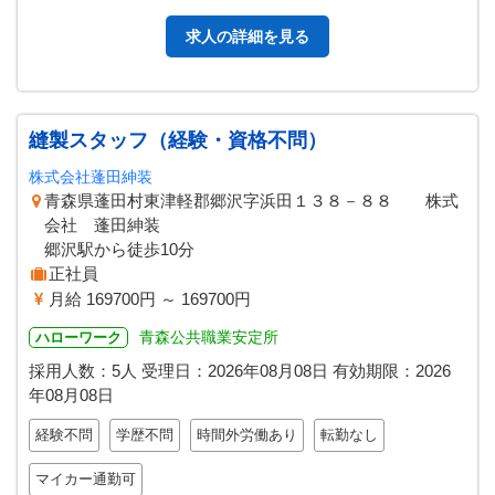
修致します。 変更範囲：…
求人の詳細を見る
縫製スタッフ（経験・資格不問）
株式会社蓬田紳装
青森県蓬田村東津軽郡郷沢字浜田１３８－８８ 株式
会社 蓬田紳装
郷沢駅から徒歩10分
正社員
月給 169700円 ～ 169700円
青森公共職業安定所
ハローワーク
採用人数：5人
受理日：
2026年08月08日
有効期限：
2026
年08月08日
経験不問
学歴不問
時間外労働あり
転勤なし
マイカー通勤可