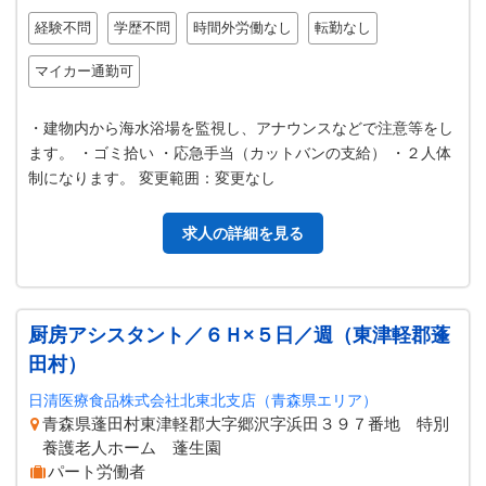
経験不問
学歴不問
時間外労働なし
転勤なし
マイカー通勤可
・建物内から海水浴場を監視し、アナウンスなどで注意等をし
ます。 ・ゴミ拾い ・応急手当（カットバンの支給） ・２人体
制になります。 変更範囲：変更なし
求人の詳細を見る
厨房アシスタント／６Ｈ×５日／週（東津軽郡蓬
田村）
日清医療食品株式会社北東北支店（青森県エリア）
青森県蓬田村東津軽郡大字郷沢字浜田３９７番地 特別
養護老人ホーム 蓬生園
パート労働者