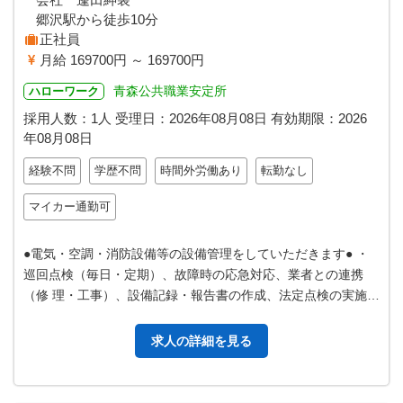
郷沢駅から徒歩10分
正社員
月給 169700円 ～ 169700円
青森公共職業安定所
ハローワーク
採用人数：1人
受理日：
2026年08月08日
有効期限：
2026
年08月08日
経験不問
学歴不問
時間外労働あり
転勤なし
マイカー通勤可
●電気・空調・消防設備等の設備管理をしていただきます● ・
巡回点検（毎日・定期）、故障時の応急対応、業者との連携
（修 理・工事）、設備記録・報告書の作成、法定点検の実施・
管理、 小規模な修理等 ※求…
求人の詳細を見る