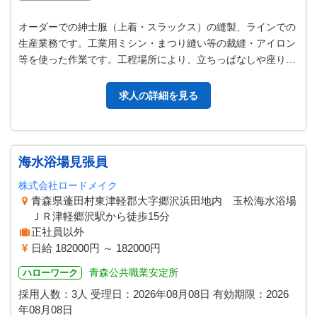
オーダーでの紳士服（上着・スラックス）の縫製、ラインでの
生産業務です。工業用ミシン・まつり縫い等の裁縫・アイロン
等を使った作業です。工程場所により、立ちっぱなしや座りっ
ぱなしになります。本人の適性を…
求人の詳細を見る
海水浴場見張員
株式会社ロードメイク
青森県蓬田村東津軽郡大字郷沢浜田地内 玉松海水浴場
ＪＲ津軽郷沢駅から徒歩15分
正社員以外
日給 182000円 ～ 182000円
青森公共職業安定所
ハローワーク
採用人数：3人
受理日：
2026年08月08日
有効期限：
2026
年08月08日