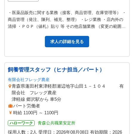
・医薬品販売に関する業務（接客、商品管理、在庫管理等） ・
商品管理（発注、陳列、補充、整理） ・レジ業務 ・店内外の
清掃 ・ＰＯＰ（値札）貼り 等 その他店舗業務 （変更の範囲：
変更なし） ＊当社は…
求人の詳細を見る
飼養管理スタッフ（ヒナ担当／パート）
有限会社フレッグ農産
青森県蓬田村東津軽郡瀬辺地字山田１－１０４ 有
限会社 フレッグ農産
津軽線 郷沢駅から 車5分
パート労働者
時給 1100円 ～ 1100円
青森公共職業安定所
ハローワーク
採用人数：2人
受理日：
2026年08月08日
有効期限：
2026