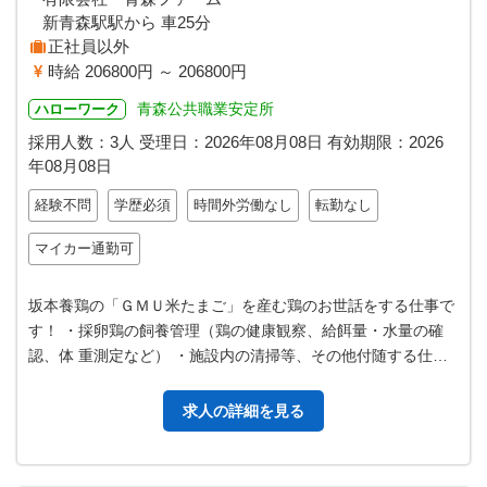
新青森駅駅から 車25分
正社員以外
時給 206800円 ～ 206800円
青森公共職業安定所
ハローワーク
採用人数：3人
受理日：
2026年08月08日
有効期限：
2026
年08月08日
経験不問
学歴必須
時間外労働なし
転勤なし
マイカー通勤可
坂本養鶏の「ＧＭＵ米たまご」を産む鶏のお世話をする仕事で
す！ ・採卵鶏の飼養管理（鶏の健康観察、給餌量・水量の確
認、体 重測定など） ・施設内の清掃等、その他付随する仕事
※鶏病予防のため、自宅で鳥…
求人の詳細を見る