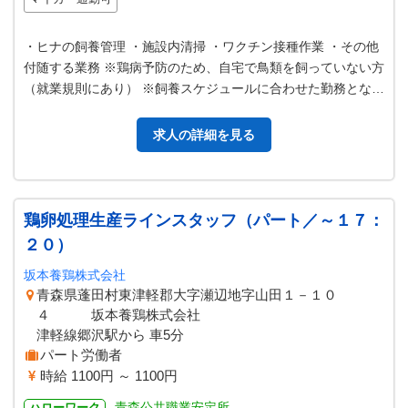
・ヒナの飼養管理 ・施設内清掃 ・ワクチン接種作業 ・その他
付随する業務 ※鶏病予防のため、自宅で鳥類を飼っていない方
（就業規則にあり） ※飼養スケジュールに合わせた勤務となり
ます 変更範囲：変更…
求人の詳細を見る
鶏卵処理生産ラインスタッフ（パート／～１７：
２０）
坂本養鶏株式会社
青森県蓬田村東津軽郡大字瀬辺地字山田１－１０
４ 坂本養鶏株式会社
津軽線郷沢駅から 車5分
パート労働者
時給 1100円 ～ 1100円
青森公共職業安定所
ハローワーク