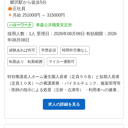
郷沢駅から徒歩5分
正社員
月給 251000円 ～ 315000円
青森公共職業安定所
ハローワーク
採用人数：1人
受理日：
2026年08月08日
有効期限：
2026
年08月08日
経験あれば尚可
学歴必須
時間外労働なし
転勤あり 転勤範囲
マイカー通勤可
特別養護老人ホーム蓬生園入居者（定員５０名）と短期入居者
（定員１０名）への看護業務 ・バイタルチェック、服薬管理等
・医師の指示による処置（注射・点滴等） ・利用者への健康管
理、健康指導 ・オンコー…
求人の詳細を見る