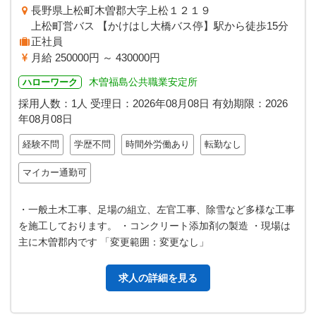
長野県上松町木曽郡大字上松１２１９
上松町営バス 【かけはし大橋バス停】駅から徒歩15分
正社員
月給 250000円 ～ 430000円
木曽福島公共職業安定所
ハローワーク
採用人数：1人
受理日：
2026年08月08日
有効期限：
2026
年08月08日
経験不問
学歴不問
時間外労働あり
転勤なし
マイカー通勤可
・一般土木工事、足場の組立、左官工事、除雪など多様な工事
を施工しております。 ・コンクリート添加剤の製造 ・現場は
主に木曽郡内です 「変更範囲：変更なし」
求人の詳細を見る