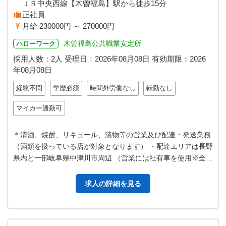
ＪＲ中央西線【木曽福島】駅から徒歩15分
正社員
月給 230000円 ～ 270000円
木曽福島公共職業安定所
ハローワーク
採用人数：2人
受理日：
2026年08月08日
有効期限：
2026
年08月08日
経験不問
学歴必須
時間外労働なし
転勤なし
マイカー通勤可
＊清酒、焼酎、リキュール、漬物等の営業及び配達・発送業務
（酒類を扱っている店が対象となります） ・配達エリアは長野
県内と一部岐阜県中津川市周辺 （営業には社有車を使用※全て
ＭＴ車※） 【車種】ワン…
求人の詳細を見る