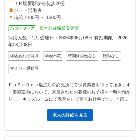
ＪＲ塩尻駅から徒歩20分
パート労働者
時給 1100円 ～ 1300円
松本公共職業安定所
ハローワーク
採用人数：1人
受理日：
2026年08月08日
有効期限：
2026
年08月08日
経験あれば尚可
学歴不問
時間外労働なし
転勤なし
マイカー通勤可
ＰａＰａＤｏｏ塩尻店の託児所にて保育業務を行って頂きます
・美容室内において、来店されたお客様のお子様を一時お預か
り し、キッズルームにて保育をして頂くお仕事です。 ＊応募
する方は、ハローワークの紹…
求人の詳細を見る