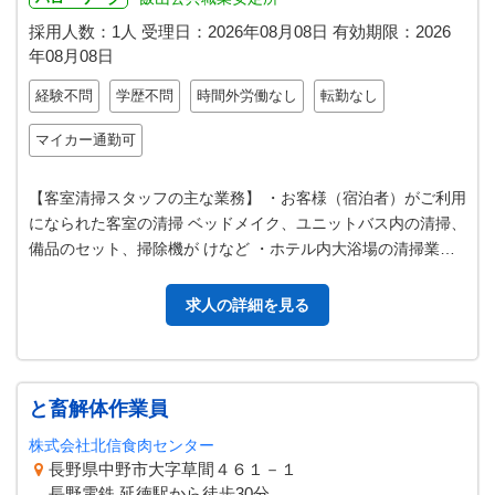
採用人数：1人
受理日：
2026年08月08日
有効期限：
2026
年08月08日
経験不問
学歴不問
時間外労働なし
転勤なし
マイカー通勤可
【客室清掃スタッフの主な業務】 ・お客様（宿泊者）がご利用
になられた客室の清掃 ベッドメイク、ユニットバス内の清掃、
備品のセット、掃除機が けなど ・ホテル内大浴場の清掃業務
・共用部、廊下、階段等…
求人の詳細を見る
と畜解体作業員
株式会社北信食肉センター
長野県中野市大字草間４６１－１
長野電鉄 延徳駅から徒歩30分