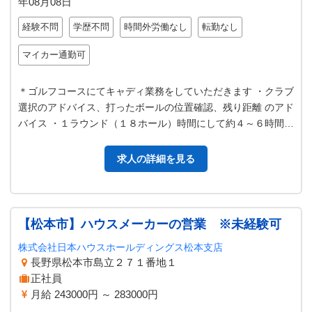
年08月08日
経験不問
学歴不問
時間外労働なし
転勤なし
マイカー通勤可
＊ゴルフコースにてキャディ業務をしていただきます ・クラブ
選択のアドバイス、打ったボールの位置確認、残り距離 のアド
バイス ・１ラウンド（１８ホール）時間にして約４～６時間お
客様と回 っていただきま…
求人の詳細を見る
【松本市】ハウスメーカーの営業 ※未経験可
株式会社日本ハウスホールディングス松本支店
長野県松本市島立２７１番地１
正社員
月給 243000円 ～ 283000円