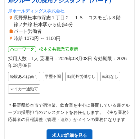
扉グループの採用アシスタント（パート）
扉ホールディングス株式会社
長野県松本市深志１丁目２－１８ コスモビル３階
篠ノ井線 松本駅から徒歩5分
パート労働者
時給 1070円 ～ 1100円
松本公共職業安定所
ハローワーク
採用人数：1人
受理日：
2026年08月08日
有効期限：
2026
年08月08日
経験あれば尚可
学歴不問
時間外労働なし
転勤なし
マイカー通勤可
＊長野県松本市で宿泊業、飲食業を中心に展開している扉グル
ープの採用担当のアシスタントをお任せします。 《主な業務》
応募者の日程調整（管理・連絡）がメインの業務になります。
・応募者情報の管理 ・応…
求人の詳細を見る