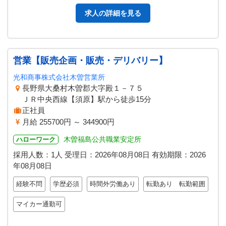
求人の詳細を見る
営業【販売企画・販売・デリバリー】
光和商事株式会社木曽営業所
長野県大桑村木曽郡大字殿１－７５
ＪＲ中央西線【須原】駅から徒歩15分
正社員
月給 255700円 ～ 344900円
木曽福島公共職業安定所
ハローワーク
採用人数：1人
受理日：
2026年08月08日
有効期限：
2026
年08月08日
経験不問
学歴必須
時間外労働あり
転勤あり 転勤範囲
マイカー通勤可