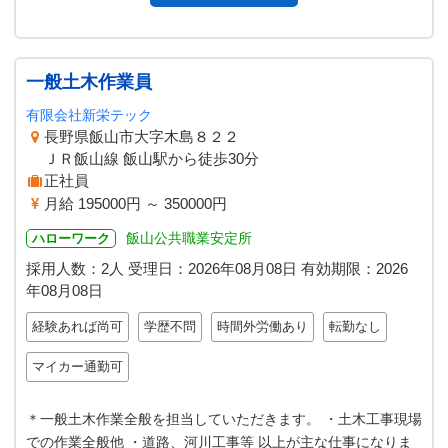
一般土木作業員
有限会社新栄テック
長野県飯山市大字木島８２２
ＪＲ飯山線 飯山駅から徒歩30分
正社員
月給 195000円 ～ 350000円
飯山公共職業安定所
ハローワーク
採用人数：2人
受理日：
2026年08月08日
有効期限：
2026
年08月08日
経験あれば尚可
学歴不問
時間外労働あり
転勤なし
マイカー通勤可
＊一般土木作業全般を担当していただきます。 ・土木工事現場
での作業全般他 ・道路、河川工事等 以上が主な仕事になりま