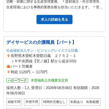
切断・研磨に関する生産管理業務。 ＊資材発注・外注管理等、
生産現場における事務的業務全般を担当いただきます。 ＊管理
者のサポート的業務も含みま…
求人の詳細を見る
デイサービスの介護職員【パート】
社会福祉法人サン・ビジョングレイスフル日義
長野県木曽町木曽郡日義 ２７５２－１
ＪＲ中央西線【宮ノ越】駅から徒歩10分
パート労働者
時給 1120円 ～ 1170円
木曽福島公共職業安定所
ハローワーク
採用人数：1人
受理日：
2026年08月08日
有効期限：
2026
年08月08日
経験不問
学歴不問
時間外労働なし
転勤あり 転勤範囲