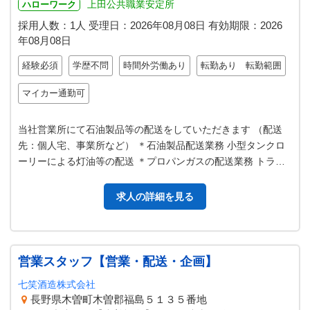
上田公共職業安定所
ハローワーク
採用人数：1人
受理日：
2026年08月08日
有効期限：
2026
年08月08日
経験必須
学歴不問
時間外労働あり
転勤あり 転勤範囲
マイカー通勤可
当社営業所にて石油製品等の配送をしていただきます （配送
先：個人宅、事業所など） ＊石油製品配送業務 小型タンクロ
ーリーによる灯油等の配送 ＊プロパンガスの配送業務 トラッ
クによるガスボンベ等の運搬…
求人の詳細を見る
営業スタッフ【営業・配送・企画】
七笑酒造株式会社
長野県木曽町木曽郡福島５１３５番地