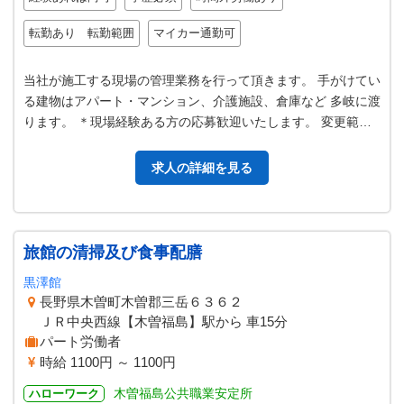
転勤あり 転勤範囲
マイカー通勤可
当社が施工する現場の管理業務を行って頂きます。 手がけてい
る建物はアパート・マンション、介護施設、倉庫など 多岐に渡
ります。 ＊現場経験ある方の応募歓迎いたします。 変更範
囲：当社業務全般
求人の詳細を見る
旅館の清掃及び食事配膳
黒澤館
長野県木曽町木曽郡三岳６３６２
ＪＲ中央西線【木曽福島】駅から 車15分
パート労働者
時給 1100円 ～ 1100円
木曽福島公共職業安定所
ハローワーク