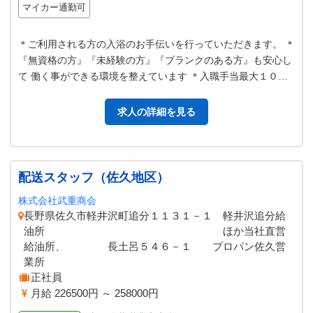
マイカー通勤可
＊ご利用される方の入浴のお手伝いを行っていただきます。 ＊
『無資格の方』『未経験の方』『ブランクのある方』も安心し
て 働く事ができる環境を整えています ＊入職手当最大１０万
円支給（規定による） ＊１…
求人の詳細を見る
配送スタッフ（佐久地区）
株式会社武重商会
長野県佐久市軽井沢町追分１１３１－１ 軽井沢追分給
油所 ほか当社直営
給油所、 長土呂５４６－１ プロパン佐久営
業所
正社員
月給 226500円 ～ 258000円