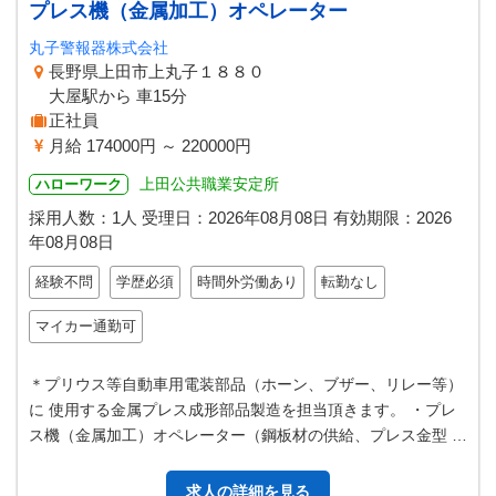
プレス機（金属加工）オペレーター
丸子警報器株式会社
長野県上田市上丸子１８８０
大屋駅から 車15分
正社員
月給 174000円 ～ 220000円
上田公共職業安定所
ハローワーク
採用人数：1人
受理日：
2026年08月08日
有効期限：
2026
年08月08日
経験不問
学歴必須
時間外労働あり
転勤なし
マイカー通勤可
＊プリウス等自動車用電装部品（ホーン、ブザー、リレー等）
に 使用する金属プレス成形部品製造を担当頂きます。 ・プレ
ス機（金属加工）オペレーター（鋼板材の供給、プレス金型 の
交換、製造条件の設定等） …
求人の詳細を見る