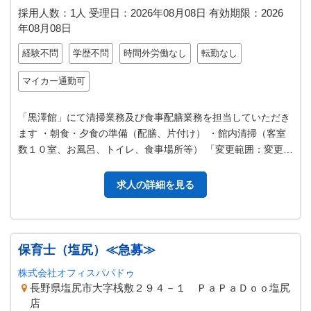
採用人数：1人
受理日：
2026年08月08日
有効期限：
2026
年08月08日
経験不問
学歴不問
時間外労働なし
転勤なし
マイカー通勤可
「黒澤館」にて清掃業務及び食事配膳業務を担当していただき
ます ・朝食・夕食の準備（配膳、片付け） ・館内清掃（客室
数１０室、お風呂、トイレ、食事場所等） 「変更範囲：変更範
囲なし」
求人の詳細を見る
保育士（塩尻）≪急募≫
株式会社オフィスパパドゥ
長野県塩尻市大字桟敷２９４－１ ＰａＰａＤｏｏ塩尻
店