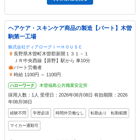
ヘアケア・スキンケア商品の製造【パート】木曽
駒第一工場
株式会社ディアローグＩーＨＯＵＳＥ
長野県木曽町木曽郡新開１３１－１
ＪＲ中央西線【原野】駅から 車10分
パート労働者
時給 1100円 ～ 1100円
木曽福島公共職業安定所
ハローワーク
採用人数：1人
受理日：
2026年08月08日
有効期限：
2026
年08月08日
経験不問
学歴必須
時間外労働なし
転勤あり 転勤範囲
マイカー通勤可