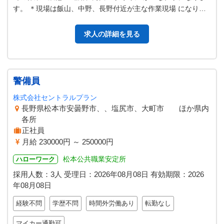
す。 ＊現場は飯山、中野、長野付近が主な作業現場 になりま
す。 【変更範囲：なし】
求人の詳細を見る
警備員
株式会社セントラルプラン
長野県松本市安曇野市、、塩尻市、大町市 ほか県内
各所
正社員
月給 230000円 ～ 250000円
松本公共職業安定所
ハローワーク
採用人数：3人
受理日：
2026年08月08日
有効期限：
2026
年08月08日
経験不問
学歴不問
時間外労働あり
転勤なし
マイカー通勤可