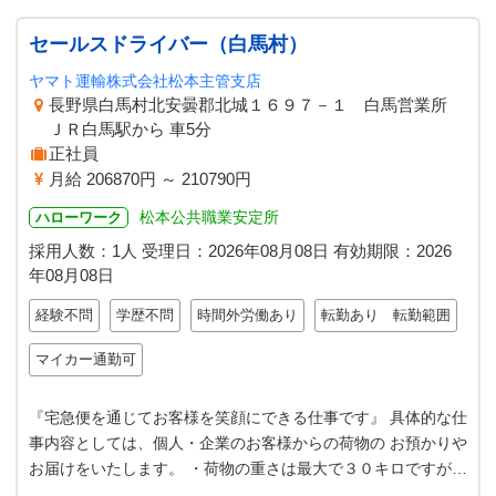
セールスドライバー（白馬村）
ヤマト運輸株式会社松本主管支店
長野県白馬村北安曇郡北城１６９７－１ 白馬営業所
ＪＲ白馬駅から 車5分
正社員
月給 206870円 ～ 210790円
松本公共職業安定所
ハローワーク
採用人数：1人
受理日：
2026年08月08日
有効期限：
2026
年08月08日
経験不問
学歴不問
時間外労働あり
転勤あり 転勤範囲
マイカー通勤可
『宅急便を通じてお客様を笑顔にできる仕事です』 具体的な仕
事内容としては、個人・企業のお客様からの荷物の お預かりや
お届けをいたします。 ・荷物の重さは最大で３０キロですが、
１０キロ以内の荷物が 大…