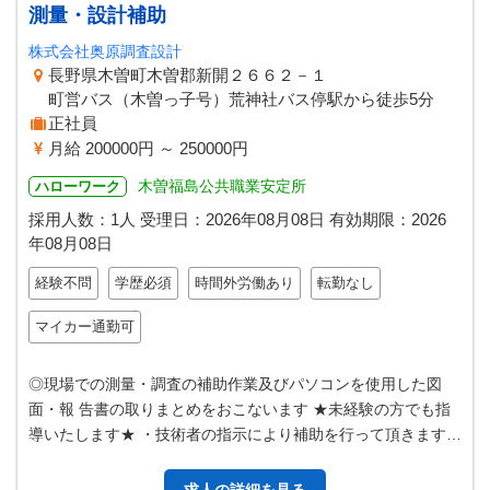
測量・設計補助
株式会社奥原調査設計
長野県木曽町木曽郡新開２６６２－１
町営バス（木曽っ子号）荒神社バス停駅から徒歩5分
正社員
月給 200000円 ～ 250000円
木曽福島公共職業安定所
ハローワーク
採用人数：1人
受理日：
2026年08月08日
有効期限：
2026
年08月08日
経験不問
学歴必須
時間外労働あり
転勤なし
マイカー通勤可
◎現場での測量・調査の補助作業及びパソコンを使用した図
面・報 告書の取りまとめをおこないます ★未経験の方でも指
導いたします★ ・技術者の指示により補助を行って頂きます
・現場での測量補助作業、公共…