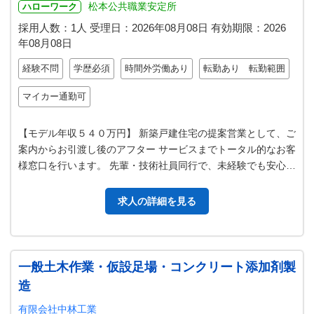
松本公共職業安定所
ハローワーク
採用人数：1人
受理日：
2026年08月08日
有効期限：
2026
年08月08日
経験不問
学歴必須
時間外労働あり
転勤あり 転勤範囲
マイカー通勤可
【モデル年収５４０万円】 新築戸建住宅の提案営業として、ご
案内からお引渡し後のアフター サービスまでトータル的なお客
様窓口を行います。 先輩・技術社員同行で、未経験でも安心し
て働ける職場です。 一生…
求人の詳細を見る
一般土木作業・仮設足場・コンクリート添加剤製
造
有限会社中林工業