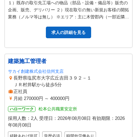
１）既存の取引先工場への物品（部品・設備・備品等）販売の
企画、販売、デリバリー ２）現在取引の無い新規お客様の開拓
業務（ノルマ等は無し） ※エリア：主に木曽郡内（一部近隣県
あり） ※社有車使用（プロ…
求人の詳細を見る
建築施工管理者
サカイ創建株式会社信州支店
長野県塩尻市大字広丘吉田３９２－１
ＪＲ村井駅から徒歩5分
正社員
月給 270000円 ～ 400000円
松本公共職業安定所
ハローワーク
採用人数：2人
受理日：
2026年08月08日
有効期限：
2026
年08月08日
経験あれば尚可
学歴必須
時間外労働あり