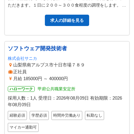
ただきます。１日に２００～３００食程度の調理をします。 ※
就業時間は（１）８時３０分～…
求人の詳細を見る
ソフトウェア開発技術者
株式会社サニカ
山梨県南アルプス市十日市場７８９
正社員
月給 185000円 ～ 400000円
甲府公共職業安定所
ハローワーク
採用人数：1人
受理日：
2026年08月09日
有効期限：
2026
年08月09日
経験必須
学歴必須
時間外労働あり
転勤なし
マイカー通勤可