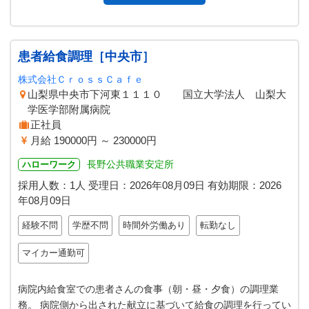
患者給食調理［中央市］
株式会社ＣｒｏｓｓＣａｆｅ
山梨県中央市下河東１１１０ 国立大学法人 山梨大
学医学部附属病院
正社員
月給 190000円 ～ 230000円
長野公共職業安定所
ハローワーク
採用人数：1人
受理日：
2026年08月09日
有効期限：
2026
年08月09日
経験不問
学歴不問
時間外労働あり
転勤なし
マイカー通勤可
病院内給食室での患者さんの食事（朝・昼・夕食）の調理業
務。 病院側から出された献立に基づいて給食の調理を行ってい