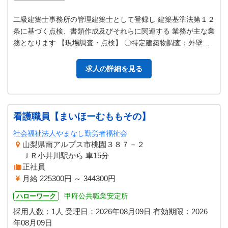
二級建築士事務所の管理建築士として登録し 建築基準法第１２
条に基づく点検、書類作成及びそれらに関連する 業務が主な業
務となります 【現場調査・点検】 〇特定建築物調査：外壁の
剥離・タイル浮き、屋上防…
求人の詳細を見る
看護職員【まいほーむももその】
社会福祉法人やまなし勤労者福祉会
山梨県南アルプス市桃園３８７－２
ＪＲ小井川駅から 車15分
正社員
月給 225300円 ～ 344300円
甲府公共職業安定所
ハローワーク
採用人数：1人
受理日：
2026年08月09日
有効期限：
2026
年08月09日