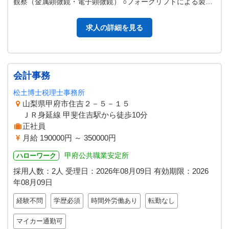
観察（金属顕微鏡・電子顕微鏡） ○フォークリフトによる製品
投入・搬送 ※先輩社…
求人の詳細を見る
会計事務
松土博士税理士事務所
山梨県甲府市住吉２－５－１５
ＪＲ身延線 甲斐住吉駅から徒歩10分
正社員
月給 190000円 ～ 350000円
甲府公共職業安定所
ハローワーク
採用人数：2人
受理日：
2026年08月09日
有効期限：
2026
年08月09日
経験不問
学歴必須
時間外労働あり
転勤なし
マイカー通勤可