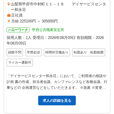
山梨県甲府市中村町１１－１８ デイサービスセンタ
ー和永荘
正社員
月給 225100円 ～ 305000円
甲府公共職業安定所
ハローワーク
採用人数：1人
受理日：
2026年08月09日
有効期限：
2026
年08月09日
経験不問
学歴必須
時間外労働あり
転勤あり 転勤範囲
マイカー通勤可
「デイサービスセンター和永荘」において、ご利用者の相談や
計画 書の作成、担当者会議、カンファレンスなど各種会議、行
事などの 企画運営などをしていただきます。 ※急募 ※変更範
囲：全職種
求人の詳細を見る