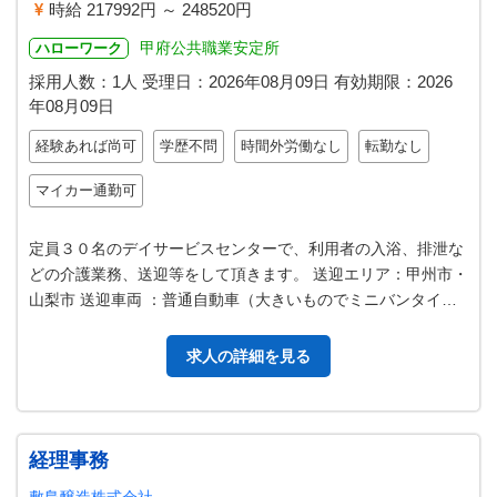
時給 217992円 ～ 248520円
甲府公共職業安定所
ハローワーク
採用人数：1人
受理日：
2026年08月09日
有効期限：
2026
年08月09日
経験あれば尚可
学歴不問
時間外労働なし
転勤なし
マイカー通勤可
定員３０名のデイサービスセンターで、利用者の入浴、排泄な
どの介護業務、送迎等をして頂きます。 送迎エリア：甲州市・
山梨市 送迎車両 ：普通自動車（大きいものでミニバンタイ
プ） 【変更範囲：会社の定め…
求人の詳細を見る
経理事務