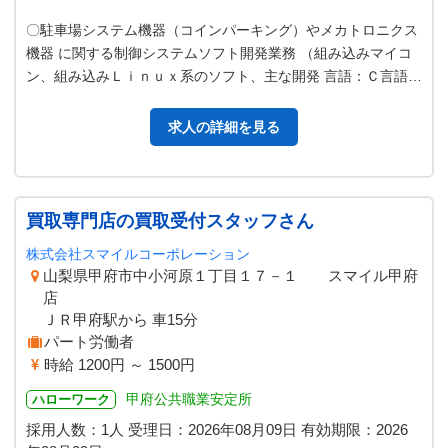
〇駐車場システム機器（コインパーキング）やメカトロニクス
機器 に関する制御システムソフト開発業務 （組み込みマイコ
ン、組み込みＬｉｎｕｘ系のソフト、主な開発 言語：Ｃ言語）
〇ＳＥ・ソフト開発業務マ…
求人の詳細を見る
買取専門店の買取受付スタッフさん
株式会社スマイルコーポレーション
山梨県甲府市中小河原１丁目１７－１ スマイル甲府
店
ＪＲ甲府駅から 車15分
パート労働者
時給 1200円 ～ 1500円
甲府公共職業安定所
ハローワーク
採用人数：1人
受理日：
2026年08月09日
有効期限：
2026