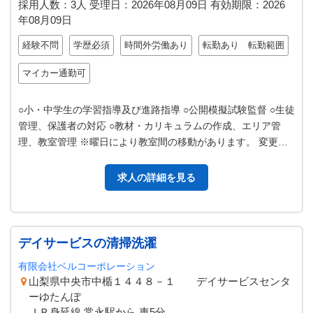
採用人数：3人
受理日：
2026年08月09日
有効期限：
2026
年08月09日
経験不問
学歴必須
時間外労働あり
転勤あり 転勤範囲
マイカー通勤可
○小・中学生の学習指導及び進路指導 ○公開模擬試験監督 ○生徒
管理、保護者の対応 ○教材・カリキュラムの作成、エリア管
理、教室管理 ※曜日により教室間の移動があります。 変更範
囲：変更なし
求人の詳細を見る
デイサービスの清掃洗濯
有限会社ベルコーポレーション
山梨県中央市中楯１４４８－１ デイサービスセンタ
ーゆたんぽ
ＪＲ身延線 常永駅から 車5分