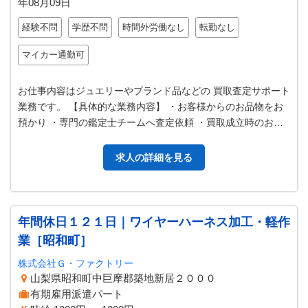
年08月09日
経験不問
学歴不問
時間外労働なし
転勤なし
マイカー通勤可
お仕事内容はジュエリーやブランド品などの 買取査定サポート
業務です。 【具体的な業務内容】 ・お客様からのお品物をお
預かり ・専門の鑑定士チームへ査定依頼 ・買取成立時のお支
払い ２～３週間で基本業…
求人の詳細を見る
年間休日１２１日｜ワイヤーハーネス加工・軽作
業［昭和町］
株式会社Ｇ・ファクトリー
山梨県昭和町中巨摩郡築地新居２０００
有期雇用派遣パート