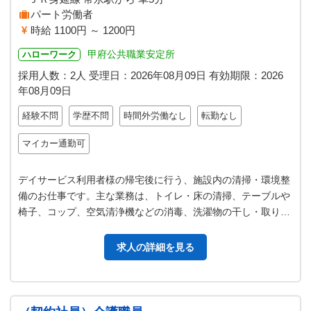
パート労働者
時給 1100円 ～ 1200円
甲府公共職業安定所
ハローワーク
採用人数：2人
受理日：
2026年08月09日
有効期限：
2026
年08月09日
経験不問
学歴不問
時間外労働なし
転勤なし
マイカー通勤可
デイサービス利用者様の帰宅後に行う、施設内の清掃・環境整
備のお仕事です。主な業務は、トイレ・床の清掃、テーブルや
椅子、コップ、空気清浄機などの消毒、洗濯物の干し・取り込
み・たたみです。また、時間に応…
求人の詳細を見る