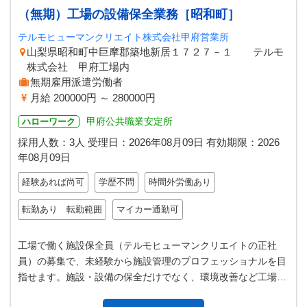
（無期）工場の設備保全業務［昭和町］
テルモヒューマンクリエイト株式会社甲府営業所
山梨県昭和町中巨摩郡築地新居１７２７－１ テルモ
株式会社 甲府工場内
無期雇用派遣労働者
月給 200000円 ～ 280000円
甲府公共職業安定所
ハローワーク
採用人数：3人
受理日：
2026年08月09日
有効期限：
2026
年08月09日
経験あれば尚可
学歴不問
時間外労働あり
転勤あり 転勤範囲
マイカー通勤可
工場で働く施設保全員（テルモヒューマンクリエイトの正社
員）の募集で、未経験から施設管理のプロフェッショナルを目
指せます。施設・設備の保全だけでなく、環境改善など工場を
より良くしていくためのお仕事まで…