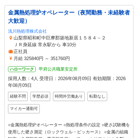
金属熱処理炉オペレーター（夜間勤務・未経験者
大歓迎）
浅川熱処理株式会社
山梨県昭和町中巨摩郡築地新居１５８４－２
ＪＲ身延線 常永駅から 車10分
正社員
月給 325840円 ～ 351760円
甲府公共職業安定所
ハローワーク
採用人数：4人
受理日：
2026年08月09日
有効期限：
2026
年08月09日
経験不問
学歴必須
時間外労働あり
転勤なし
マイカー通勤可
○金属熱処理炉オペレーター ○熱処理条件の設定 ○硬さ試験機を
使用した硬さ測定（ロックウェル・ビッカース） ○金属の組織