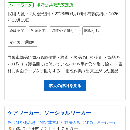
甲府公共職業安定所
ハローワーク
採用人数：2人
受理日：
2026年08月09日
有効期限：
2026
年08月09日
経験不問
学歴不問
時間外労働なし
転勤なし
マイカー通勤可
自動車部品に関わる軽作業・検査 ・製品の目視検査 ・製品の
バリ取り（製品回りに付いているバリを手作業で取り除く ・素
材に両面テープを手貼りする ・梱包作業（出来上がった製品の
員数を揃え、ラベルを貼り…
求人の詳細を見る
ケアワーカー、ソーシャルワーカー
みつばやあんき（特定非営利活動法人みつばのくろーばー）
山梨県甲府市宝２丁目１７番８号