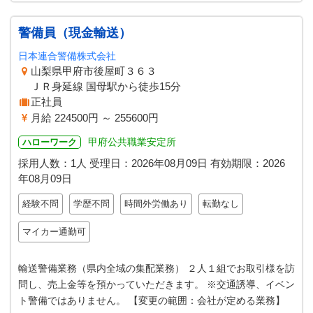
警備員（現金輸送）
日本連合警備株式会社
山梨県甲府市後屋町３６３
ＪＲ身延線 国母駅から徒歩15分
正社員
月給 224500円 ～ 255600円
甲府公共職業安定所
ハローワーク
採用人数：1人
受理日：
2026年08月09日
有効期限：
2026
年08月09日
経験不問
学歴不問
時間外労働あり
転勤なし
マイカー通勤可
輸送警備業務（県内全域の集配業務） ２人１組でお取引様を訪
問し、売上金等を預かっていただきます。 ※交通誘導、イベン
ト警備ではありません。 【変更の範囲：会社が定める業務】