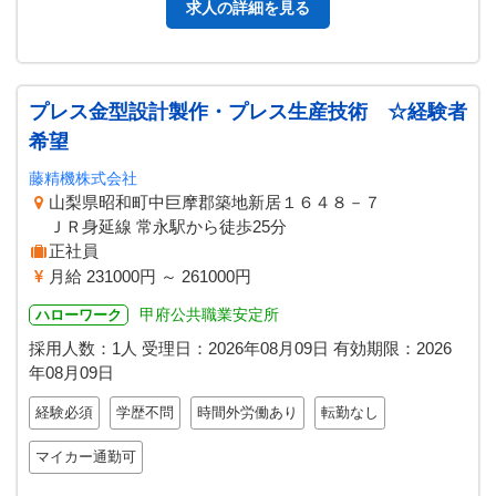
求人の詳細を見る
プレス金型設計製作・プレス生産技術 ☆経験者
希望
藤精機株式会社
山梨県昭和町中巨摩郡築地新居１６４８－７
ＪＲ身延線 常永駅から徒歩25分
正社員
月給 231000円 ～ 261000円
甲府公共職業安定所
ハローワーク
採用人数：1人
受理日：
2026年08月09日
有効期限：
2026
年08月09日
経験必須
学歴不問
時間外労働あり
転勤なし
マイカー通勤可