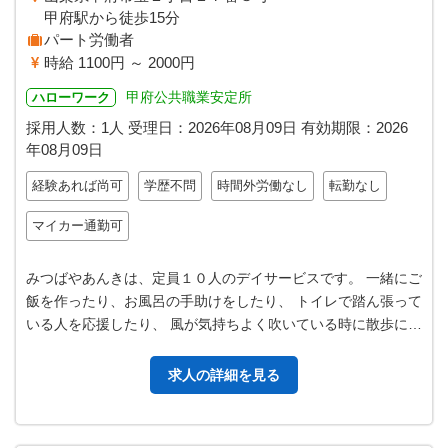
甲府駅から徒歩15分
パート労働者
時給 1100円 ～ 2000円
甲府公共職業安定所
ハローワーク
採用人数：1人
受理日：
2026年08月09日
有効期限：
2026
年08月09日
経験あれば尚可
学歴不問
時間外労働なし
転勤なし
マイカー通勤可
みつばやあんきは、定員１０人のデイサービスです。 一緒にご
飯を作ったり、お風呂の手助けをしたり、 トイレで踏ん張って
いる人を応援したり、 風が気持ちよく吹いている時に散歩に行
ったり。 他愛もない暮ら…
求人の詳細を見る