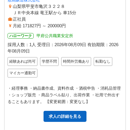
敷島醸造株式会社
山梨県甲斐市亀沢３２２８
ＪＲ中央本線 竜王駅から 車15分
正社員
月給 171827円 ～ 200000円
甲府公共職業安定所
ハローワーク
採用人数：1人
受理日：
2026年08月09日
有効期限：
2026
年08月09日
経験あれば尚可
学歴不問
時間外労働あり
転勤なし
マイカー通勤可
・経理事務 ・納品書作成、資料作成 ・酒税申告 ・消耗品管理
・ショップ販売 ・商品ラベル貼り、出荷作業 ・社用で外出す
ることもあります。 【変更範囲：変更なし】
求人の詳細を見る