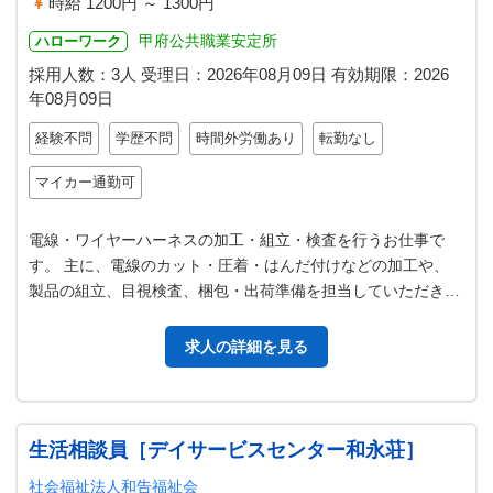
時給 1200円 ～ 1300円
甲府公共職業安定所
ハローワーク
採用人数：3人
受理日：
2026年08月09日
有効期限：
2026
年08月09日
経験不問
学歴不問
時間外労働あり
転勤なし
マイカー通勤可
電線・ワイヤーハーネスの加工・組立・検査を行うお仕事で
す。 主に、電線のカット・圧着・はんだ付けなどの加工や、
製品の組立、目視検査、梱包・出荷準備を担当していただきま
す。 作業手順はマニュアル化さ…
求人の詳細を見る
生活相談員［デイサービスセンター和永荘］
社会福祉法人和告福祉会