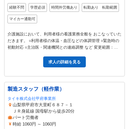
経験不問
学歴必須
時間外労働あり
転勤あり 転勤範囲
マイカー通勤可
介護施設において、利用者様の看護業務全般を おこなっていた
だきます。 ○利用者様の体温・血圧などの体調管理 ○緊急時の
初動対応 ○主治医・関連機関との連絡調整 など 変更範囲：法
人内での看護に関する…
求人の詳細を見る
製造スタッフ（軽作業）
タイキ株式会社甲府事業所
山梨県甲府市大里町６８７－１
ＪＲ身延線 国母駅から徒歩20分
パート労働者
時給 1060円 ～ 1060円