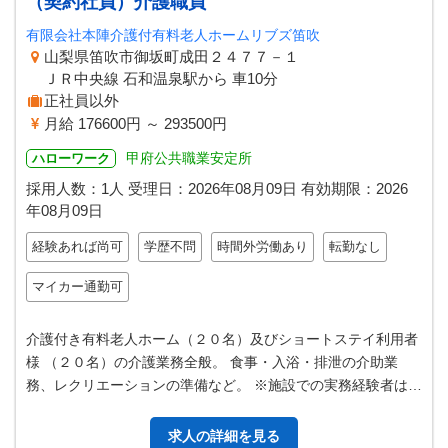
（契約社員）介護職員
有限会社本陣介護付有料老人ホームリブズ笛吹
山梨県笛吹市御坂町成田２４７７－１
ＪＲ中央線 石和温泉駅から 車10分
正社員以外
月給 176600円 ～ 293500円
甲府公共職業安定所
ハローワーク
採用人数：1人
受理日：
2026年08月09日
有効期限：
2026
年08月09日
経験あれば尚可
学歴不問
時間外労働あり
転勤なし
マイカー通勤可
介護付き有料老人ホーム（２０名）及びショートステイ利用者
様 （２０名）の介護業務全般。 食事・入浴・排泄の介助業
務、レクリエーションの準備など。 ※施設での実務経験者は優
遇します。 ※就業時間（１）…
求人の詳細を見る