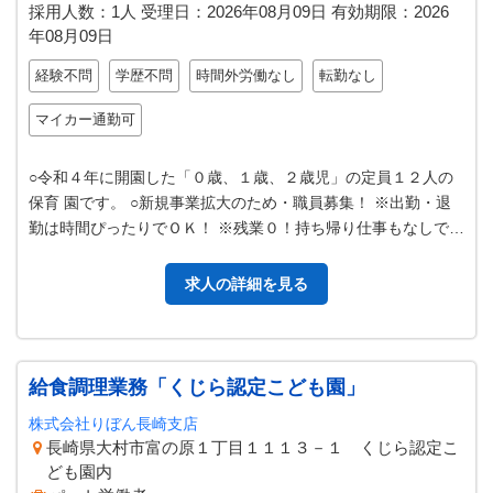
採用人数：1人
受理日：
2026年08月09日
有効期限：
2026
年08月09日
経験不問
学歴不問
時間外労働なし
転勤なし
マイカー通勤可
○令和４年に開園した「０歳、１歳、２歳児」の定員１２人の
保育 園です。 ○新規事業拡大のため・職員募集！ ※出勤・退
勤は時間ぴったりでＯＫ！ ※残業０！持ち帰り仕事もなしで
す！ ※休憩時間も休憩室を…
求人の詳細を見る
給食調理業務「くじら認定こども園」
株式会社りぼん長崎支店
長崎県大村市富の原１丁目１１１３－１ くじら認定こ
ども園内