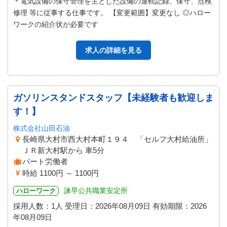
＊電気設備の保守管理を主とした設備の運転記録、保守、点検
修理 等に従事する仕事です。 【変更範囲】変更なし ◎ハロー
ワークの紹介状が必要です
求人の詳細を見る
ガソリンスタンドスタッフ【未経験者も歓迎しま
す！】
株式会社山田石油
長崎県大村市西大村本町１９４ 「セルフ大村給油所」
ＪＲ新大村駅から 車5分
パート労働者
時給 1100円 ～ 1100円
諫早公共職業安定所
ハローワーク
採用人数：1人
受理日：
2026年08月09日
有効期限：
2026
年08月09日