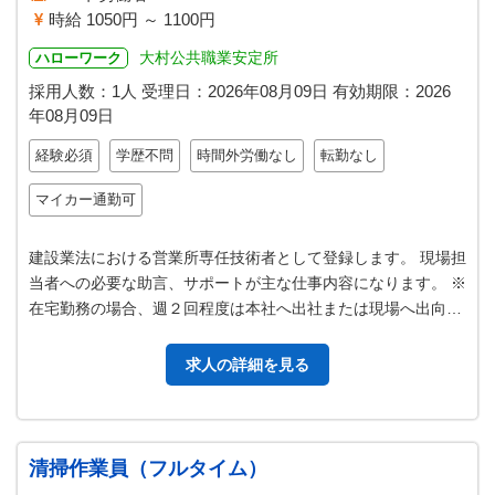
時給 1050円 ～ 1100円
大村公共職業安定所
ハローワーク
採用人数：1人
受理日：
2026年08月09日
有効期限：
2026
年08月09日
経験必須
学歴不問
時間外労働なし
転勤なし
マイカー通勤可
建設業法における営業所専任技術者として登録します。 現場担
当者への必要な助言、サポートが主な仕事内容になります。 ※
在宅勤務の場合、週２回程度は本社へ出社または現場へ出向い
ていただきます。その他、打…
求人の詳細を見る
清掃作業員（フルタイム）