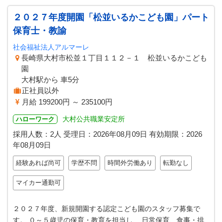
２０２７年度開園「松並いるかこども園」パート
保育士・教諭
社会福祉法人アルマーレ
長崎県大村市松並１丁目１１２－１ 松並いるかこども
園
大村駅から 車5分
正社員以外
月給 199200円 ～ 235100円
大村公共職業安定所
ハローワーク
採用人数：2人
受理日：
2026年08月09日
有効期限：
2026
年08月09日
経験あれば尚可
学歴不問
時間外労働あり
転勤なし
マイカー通勤可
２０２７年度、新規開園する認定こども園のスタッフ募集で
す。 ０～５歳児の保育・教育を担当し、 日常保育、食事・排