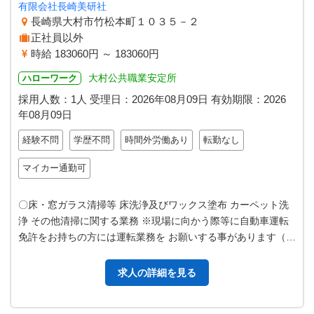
有限会社長崎美研社
長崎県大村市竹松本町１０３５－２
正社員以外
時給 183060円 ～ 183060円
大村公共職業安定所
ハローワーク
採用人数：1人
受理日：
2026年08月09日
有効期限：
2026
年08月09日
経験不問
学歴不問
時間外労働あり
転勤なし
マイカー通勤可
〇床・窓ガラス清掃等 床洗浄及びワックス塗布 カーペット洗
浄 その他清掃に関する業務 ※現場に向かう際等に自動車運転
免許をお持ちの方には運転業務を お願いする事があります（社
用車：普・軽ワンボックス…
求人の詳細を見る