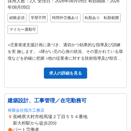
採用人数：2人
受理日：
2026年08月09日
有効期限：
2026
年08月09日
経験必須
学歴不問
時間外労働あり
転勤あり 転勤範囲
マイカー通勤可
○児童発達支援計画に基づき、適切かつ効果的な指導及び訓練
を実 施します。 ○障がい児の心身の状況、その置かれている環
境などを的確に把握 ○他の従業者に対する技術指導及び助言な
どの業務を行います。 ※…
求人の詳細を見る
建築設計、工事管理／在宅勤務可
有限会社指方工務店
長崎県大村市桜馬場２丁目５５４番地
新大村駅から徒歩20分
パート労働者