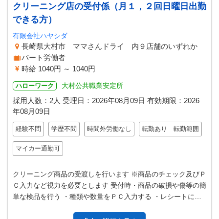
クリーニング店の受付係（月１，２回日曜日出勤
できる方）
有限会社ハヤシダ
長崎県大村市 ママさんドライ 内９店舗のいずれか
パート労働者
時給 1040円 ～ 1040円
大村公共職業安定所
ハローワーク
採用人数：2人
受理日：
2026年08月09日
有効期限：
2026
年08月09日
経験不問
学歴不問
時間外労働なし
転勤あり 転勤範囲
マイカー通勤可
クリーニング商品の受渡しを行います ※商品のチェック及びＰ
Ｃ入力など視力を必要とします 受付時・商品の破損や傷等の簡
単な検品を行う ・種類や数量をＰＣ入力する ・レシートに記
載された数量や寸法と現品…