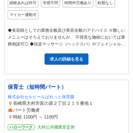
経験あれば尚可
学歴不問
時間外労働あり
転勤なし
マイカー通勤可
◆美容師としての業務全般及び美容全般のアドバイス ※難しい
メニューはそろえておりませんが、 不得意な施術においては業
務相談可◎ ◆頭皮マッサージ（ヘッドスパ）やフェイシャル施
術の 研修制度あり・業務…
求人の詳細を見る
保育士（短時間パート）
株式会社セルビールぱれっと保育園
長崎県大村市富の原２丁目２１５番地１
パート労働者
時給 1100円 ～ 1100円
大村公共職業安定所
ハローワーク