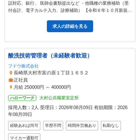
話対応、銀行、 医師会書類提出など ・他職種の業務補助（受
付会計、電子カルテ入力、診療補助） 【令和６年１０月新規開
業】 ※業務の変更範囲：…
求人の詳細を見る
酸洗技術管理者（未経験者歓迎）
フドウ株式会社
長崎県大村市富の原１丁目１６５２
正社員
月給 250000円 ～ 400000円
大村公共職業安定所
ハローワーク
採用人数：2人
受理日：
2026年08月09日
有効期限：
2026
年08月09日
経験あれば尚可
学歴不問
時間外労働あり
転勤なし
マイカー通勤可