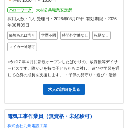
時給 1050円 ～ 1350円
大村公共職業安定所
ハローワーク
採用人数：1人
受理日：
2026年08月09日
有効期限：
2026
年08月09日
経験あれば尚可
学歴不問
時間外労働なし
転勤なし
マイカー通勤可
○令和７年４月に新規オープンしたばかりの、放課後等デイサ
ービスです。障がいを持つ子どもたちに対し、遊びや学習を通
じて心身の成長を支援します。 ・子供の見守り・遊び・活動支
援 ・個別支援の補助・学校・…
求人の詳細を見る
電気工事作業員（無資格・未経験可）
株式会社九州電設工業