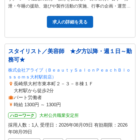
泄・午睡の援助、遊びや製作活動の実施、行事の企画・運営、
保護者対応、連絡帳の記入、保育…
求人の詳細を見る
スタイリスト／美容師 ★夕方以降・週１日～勤
務可★
株式会社アライブ（ＢｅａｕｔｙＳａｌｏｎＰｅａｃｈＢｌｏ
ｓｓｏｍｓ大村駅前店）
長崎県大村市東本町２－３－Ｂ棟１Ｆ
大村駅から徒歩2分
パート労働者
時給 1300円 ～ 1300円
大村公共職業安定所
ハローワーク
採用人数：1人
受理日：
2026年08月09日
有効期限：
2026
年08月09日