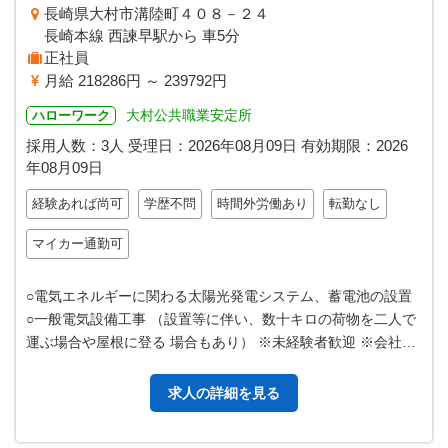
長崎県大村市溝陸町４０８－２４
長崎本線 西諫早駅から 車5分
正社員
月給 218286円 ～ 239792円
大村公共職業安定所
ハローワーク
採用人数：3人
受理日：
2026年08月09日
有効期限：
2026
年08月09日
経験あれば尚可
学歴不問
時間外労働あり
転勤なし
マイカー通勤可
○電気エネルギーに関わる太陽光発電システム、蓄電池の設置
○一般電気設備工事 （設置等に伴い、数十キロの荷物を二人で
運ぶ場合や屋根に登る 場合もあり） ※未経験者歓迎 ※会社負
担で資格取得時の受験代…
求人の詳細を見る