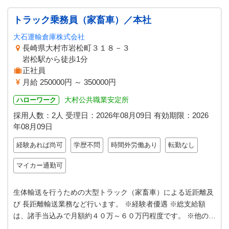
トラック乗務員（家畜車）／本社
大石運輸倉庫株式会社
長崎県大村市岩松町３１８－３
岩松駅から徒歩1分
正社員
月給 250000円 ～ 350000円
大村公共職業安定所
ハローワーク
採用人数：2人
受理日：
2026年08月09日
有効期限：
2026
年08月09日
経験あれば尚可
学歴不問
時間外労働あり
転勤なし
マイカー通勤可
生体輸送を行うための大型トラック（家畜車）による近距離及
び 長距離輸送業務など行います。 ※経験者優遇 ※総支給額
は、諸手当込みで月額約４０万～６０万円程度です。 ※他の車
種の募集も掲載中です。 ※…