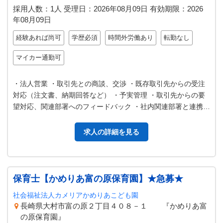
採用人数：1人
受理日：
2026年08月09日
有効期限：
2026
年08月09日
経験あれば尚可
学歴必須
時間外労働あり
転勤なし
マイカー通勤可
・法人営業 ・取引先との商談、交渉 ・既存取引先からの受注
対応（注文書、納期回答など） ・予実管理 ・取引先からの要
望対応、関連部署へのフィードバック ・社内関連部署と連携し
た取引先への提案 ・出張…
求人の詳細を見る
保育士【かめりあ富の原保育園】★急募★
社会福祉法人カメリアかめりあこども園
長崎県大村市富の原２丁目４０８－１ 『かめりあ富
の原保育園』