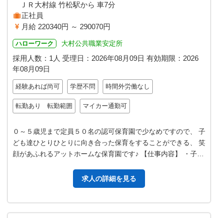
ＪＲ大村線 竹松駅から 車7分
正社員
月給 220340円 ～ 290070円
大村公共職業安定所
ハローワーク
採用人数：1人
受理日：
2026年08月09日
有効期限：
2026
年08月09日
経験あれば尚可
学歴不問
時間外労働なし
転勤あり 転勤範囲
マイカー通勤可
０～５歳児まで定員５０名の認可保育園で少なめですので、 子
ども達ひとりひとりに向き合った保育をすることができる、 笑
顔があふれるアットホームな保育園です♪ 【仕事内容】 ・子ど
も達の保育業務全般を…
求人の詳細を見る