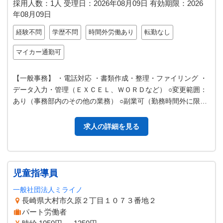
採用人数：1人
受理日：
2026年08月09日
有効期限：
2026
年08月09日
経験不問
学歴不問
時間外労働あり
転勤なし
マイカー通勤可
【一般事務】 ・電話対応 ・書類作成・整理・ファイリング ・
データ入力・管理（ＥＸＣＥＬ、ＷＯＲＤなど） ○変更範囲：
あり（事務部内のその他の業務） ○副業可（勤務時間外に限り
可）
求人の詳細を見る
児童指導員
一般社団法人ミライノ
長崎県大村市久原２丁目１０７３番地２
パート労働者