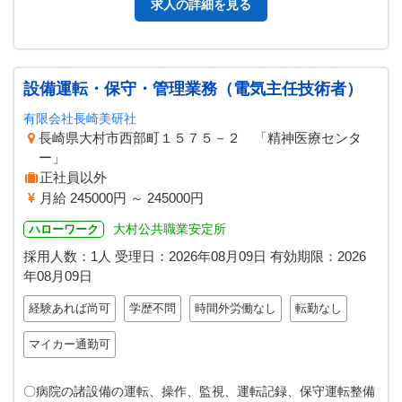
求人の詳細を見る
設備運転・保守・管理業務（電気主任技術者）
有限会社長崎美研社
長崎県大村市西部町１５７５－２ 「精神医療センタ
ー」
正社員以外
月給 245000円 ～ 245000円
大村公共職業安定所
ハローワーク
採用人数：1人
受理日：
2026年08月09日
有効期限：
2026
年08月09日
経験あれば尚可
学歴不問
時間外労働なし
転勤なし
マイカー通勤可
〇病院の諸設備の運転、操作、監視、運転記録、保守運転整備