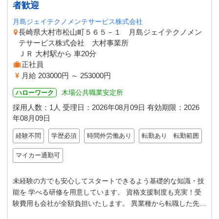
者歓迎
月島ジェイテクノメンテサービス株式会社
長崎県大村市松山町５６５－１ 月島ジェイテクノメン
テサービス株式会社 大村事業所
ＪＲ 大村駅から 車20分
正社員
月給 203000円 ～ 253000円
木場公共職業安定所
ハローワーク
採用人数：1人
受理日：
2026年08月09日
有効期限：
2026
年08月09日
経験不問
学歴必須
時間外労働あり
転勤あり 転勤範囲
マイカー通勤可
未経験の方でも安心してスタートできるよう基礎的な知識・技
能を 学べる研修を用意しています。 資格支援制度も充実！受
験費用も会社が全額負担いたします。 異業種から転職した先輩
も多数活躍中なので未経験で…