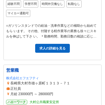
経験不問
学歴不問
時間外労働なし
転勤なし
マイカー通勤可
○ガソリンスタンドでの給油・洗車作業などの補助から始めて
もら います。 その他、付随する軽作業等の業務も徐々にスキ
ルを伸ばして下さ い。 ＊勤務時間、勤務日数の相談に応じま
す。 ＊未経験者も先輩スタ…
求人の詳細を見る
営業職
株式会社エフエフティ
長崎県大村市雄ヶ原町１３１３－７１
正社員
月給 230000円 ～ 280000円
大村公共職業安定所
ハローワーク