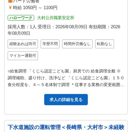
パート労働者
時給 1050円 ～ 1100円
大村公共職業安定所
ハローワーク
採用人数：1人
受理日：
2026年08月09日
有効期限：
2026
年08月09日
経験あれば尚可
学歴不問
時間外労働なし
転勤なし
マイカー通勤可
○給食調理 「くじら認定こども園」厨房での 給食調理全般 ※
調理補助、盛り付け、洗浄など 「くじら認定こども園」１５０
食分程度を、４～５名体制で調理 ＊従事する業務の変更範囲：
変更なし ＊副業可（但…
求人の詳細を見る
下水道施設の運転管理＜長崎県・大村市＞未経験