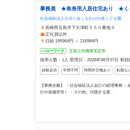
事務員 ★単身用入居住宅あり ★く
社会福祉法人さゆり会こもれびの舎こども園
長崎県五島市下大津町５５０番地３
正社員以外
日給 195964円 ～ 216984円
五島公共職業安定所
ハローワーク
採用人数：1人
受理日：
2026年08月07日
有効
経験必須
学歴不問
時間外労働あり
転勤な
【事務全般】 ・社会福祉法人会計の経理事務 ・
行や保健所等） ・その他、付随する業…