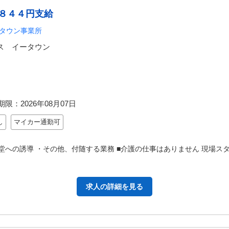
８４４円支給
タウン事業所
ス イータウン
期限：
2026年08月07日
し
マイカー通勤可
食堂への誘導 ・その他、付随する業務 ■介護の仕事はありません 現場
求人の詳細を見る