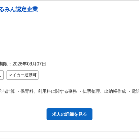
るみん認定企業
期限：
2026年08月07日
し
マイカー通勤可
給与計算 ・保育料、利用料に関する事務 ・伝票整理、出納帳作成 ・電
求人の詳細を見る