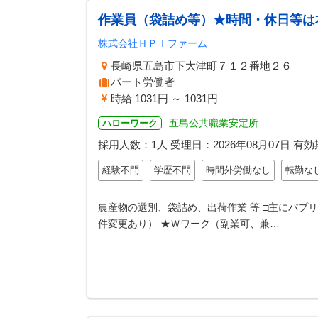
作業員（袋詰め等）★時間・休日等は
株式会社ＨＰＩファーム
長崎県五島市下大津町７１２番地２６
パート労働者
時給 1031円 ～ 1031円
五島公共職業安定所
ハローワーク
採用人数：1人
受理日：
2026年08月07日
有効
経験不問
学歴不問
時間外労働なし
転勤な
農産物の選別、袋詰め、出荷作業 等 □主にパプ
件変更あり） ★Ｗワーク（副業可、兼…