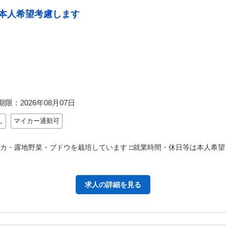
本人希望考慮します
期限：
2026年08月07日
し
マイカー通勤可
リカ・露地野菜・ブドウを栽培しています □就業時間・休日等は本人希
求人の詳細を見る