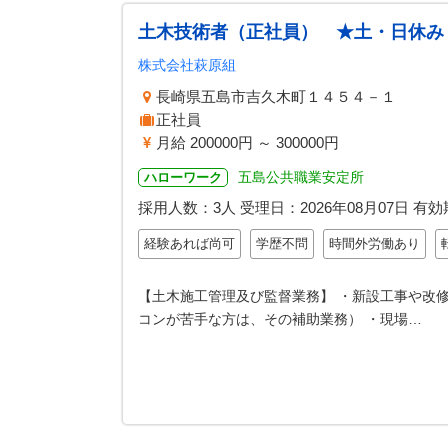
土木技術者（正社員） ★土・日休み
株式会社萩原組
長崎県五島市吉久木町１４５４－１
正社員
月給 200000円 ～ 300000円
五島公共職業安定所
ハローワーク
採用人数：3人
受理日：
2026年08月07日
有効
経験あれば尚可
学歴不問
時間外労働あり
【土木施工管理及び監督業務】 ・新設工事や改修
コンが苦手な方は、その補助業務） ・現場…