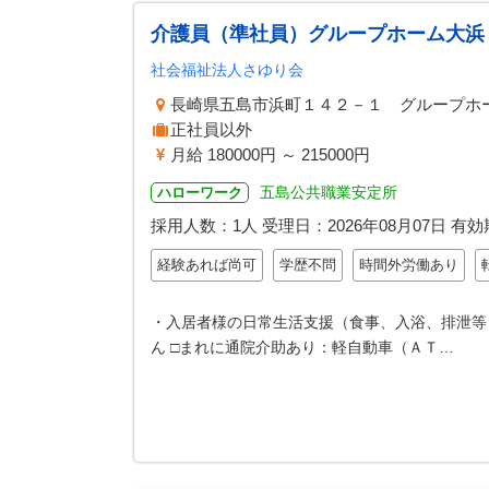
介護員（準社員）グループホーム大浜
社会福祉法人さゆり会
長崎県五島市浜町１４２－１ グループホ
正社員以外
月給 180000円 ～ 215000円
五島公共職業安定所
ハローワーク
採用人数：1人
受理日：
2026年08月07日
有効
経験あれば尚可
学歴不問
時間外労働あり
・入居者様の日常生活支援（食事、入浴、排泄等）
ん □まれに通院介助あり：軽自動車（ＡＴ…