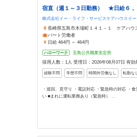
宿直（週１～３日勤務） ★日給６，
株式会社イー・ライフ・サービスケアハウスイー
長崎県五島市木場町１４１－１ ケアハウ
パート労働者
日給 464円 ～ 464円
五島公共職業安定所
ハローワーク
採用人数：1人
受理日：
2026年08月07日
有効
経験不問
学歴不問
時間外労働なし
転勤な
・巡回、見守り ・電話対応 ・緊急時の対応 ・
い ■まれに運転業務あり（緊急時） …