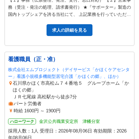
【１】事務（伝票整理、発注、受付、窓口対応） 【２】営業事
務（受注・発注の処理、請求書発行） ★『サポーター』製造の
国内トップシェアを誇る当社にて、 上記業務を行っていただき
ます。 （業務の変更範囲…
求人の詳細を見る
看護職員（正・准）
株式会社エムプロジェクト（デイサービス「かほくケアセンタ
ー」看護小規模多機能型居宅介護「かほくの郷」、ほか）
石川県かほく市高松ム７４番地５ グループホーム「か
ほくの郷」
ＪＲ七尾線 高松駅から徒歩7分
パート労働者
時給 1600円 ～ 1900円
金沢公共職業安定所 津幡分室
ハローワーク
採用人数：1人
受理日：
2026年08月06日
有効期限：
2026
年08月06日