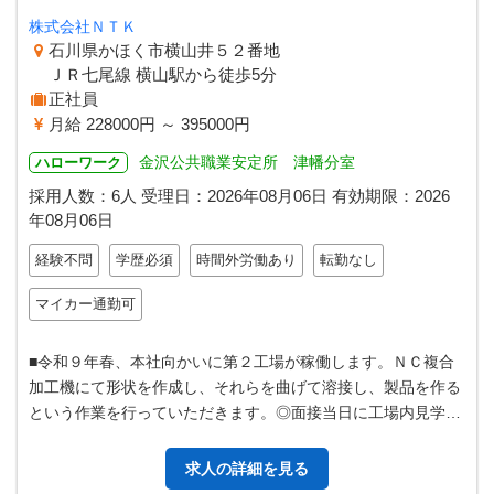
株式会社ＮＴＫ
石川県かほく市横山井５２番地
ＪＲ七尾線 横山駅から徒歩5分
正社員
月給 228000円 ～ 395000円
金沢公共職業安定所 津幡分室
ハローワーク
採用人数：6人
受理日：
2026年08月06日
有効期限：
2026
年08月06日
経験不問
学歴必須
時間外労働あり
転勤なし
マイカー通勤可
■令和９年春、本社向かいに第２工場が稼働します。ＮＣ複合
加工機にて形状を作成し、それらを曲げて溶接し、製品を作る
という作業を行っていただきます。◎面接当日に工場内見学が
可能です。◎ （業務の変更範囲…
求人の詳細を見る