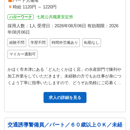
パート労働者
時給 1120円 ～ 1220円
七尾公共職業安定所
ハローワーク
採用人数：1人
受理日：
2026年08月06日
有効期限：
2026
年08月06日
経験不問
学歴不問
時間外労働あり
転勤なし
マイカー通勤可
かほく市木津にある「どんたくかほく店」の水産部門で陳列や
加工作業をしていただきます。未経験の方でもお仕事が身につ
くよう丁寧に指導いたしますので、どうぞお気軽にご応募くだ
さい！ 【仕事内容】 ★パック…
求人の詳細を見る
交通誘導警備員／パート／６０歳以上ＯＫ／未経