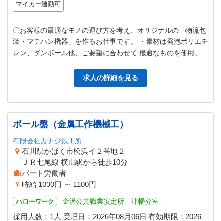
マイカー通勤可
〇お客様の最適なモノの運び方を考え、オリジナルの「物流包
装・マテハン機器」を作るお仕事です。 ・素材は発泡ポリエチ
レン、ダンボール他、ご要望に合わせて 最適なものを使用。
・最新鋭の加工機材を揃えて…
求人の詳細を見る
ボール盤（金属工作機械工）
有限会社カナジ鉄工所
石川県かほく市松浜イ２番地２
ＪＲ七尾線 横山駅から徒歩10分
パート労働者
時給 1090円 ～ 1100円
金沢公共職業安定所 津幡分室
ハローワーク
採用人数：1人
受理日：
2026年08月06日
有効期限：
2026