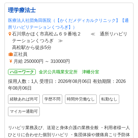
理学療法士
医療法人社団角田医院（【かくだメディカルクリニック】【通
所リハビリテーションくつろぎ】）
石川県かほく市高松ム６９番地２ ≪ 通所リハビリ
テーションくつろぎ ≫
高松駅から徒歩5分
正社員
月給 250000円 ～ 310000円
金沢公共職業安定所 津幡分室
ハローワーク
採用人数：1人
受理日：
2026年08月06日
有効期限：
2026
年08月06日
経験あれば尚可
学歴不問
時間外労働なし
転勤なし
マイカー通勤可
リハビリ業務及び、送迎と身体介護の業務全般 ・利用者様一人
ひとりに合わせた個別リハビリ ・集団体操や腰痛肩こり予防体