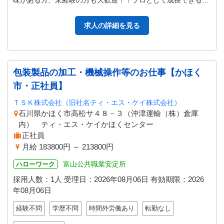
味がある方、未経験の方も大歓迎！！プロとして成長できる職
場環境を整えてあります。 ・鋳…
求人の詳細を見る
包装製品の加工・機械操作等のお仕事【かほく
市・正社員】
ＴＳＫ株式会社（旧社名ティ・エス・ケイ株式会社）
石川県かほく市高松サ４８－３（沖津運輸（株）倉庫
内） ティ・エス・ケイかほくセンター
正社員
月給 183800円 ～ 213800円
富山公共職業安定所
ハローワーク
採用人数：1人
受理日：
2026年08月06日
有効期限：
2026
年08月06日
経験不問
学歴不問
時間外労働あり
転勤なし