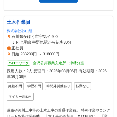
土木作業員
株式会社砂山組
石川県かほく市宇気イ９０
ＪＲ七尾線 宇野気駅から徒歩30分
正社員
日給 233200円 ～ 318000円
金沢公共職業安定所 津幡分室
ハローワーク
採用人数：2人
受理日：
2026年08月06日
有効期限：
2026
年08月06日
経験不問
学歴不問
時間外労働あり
転勤なし
マイカー通勤可
道路や河川工事等の土木工事の普通作業員。 特殊作業やコンク
リート型枠作業補助。 土木工事の監督員、及び見習い。 【業