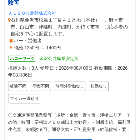
験可
ＡＬＳＯＫ北陸株式会社
石川県金沢市松島１丁目４１番地（本社） 、野々市
市、白山市、津幡町、内灘町、かほく市等 〇応募者の
自宅を中心に配置します。
パート労働者
時給 1350円 ～ 1400円
金沢公共職業安定所
ハローワーク
採用人数：3人
受理日：
2026年08月06日
有効期限：
2026
年08月06日
経験不問
学歴不問
時間外労働なし
転勤なし
マイカー通勤可
〇交通誘導警備業務等（場所：金沢・野々市・津幡エリア・そ
の他／時間：要相談／６０歳以上大歓迎）・制服支給、福利厚
生充実、未経験者可、通勤支給・正社員登用（幹部候補・要相
談）もあります。 ※交通誘導の…