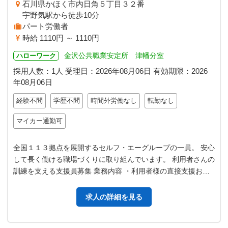
石川県かほく市内日角５丁目３２番
宇野気駅から徒歩10分
パート労働者
時給 1110円 ～ 1110円
金沢公共職業安定所 津幡分室
ハローワーク
採用人数：1人
受理日：
2026年08月06日
有効期限：
2026
年08月06日
経験不問
学歴不問
時間外労働なし
転勤なし
マイカー通勤可
全国１１３拠点を展開するセルフ・エーグループの一員。 安心
して長く働ける職場づくりに取り組んでいます。 利用者さんの
訓練を支える支援員募集 業務内容 ・利用者様の直接支援およ
び指導 ・施設外作業の同…
求人の詳細を見る