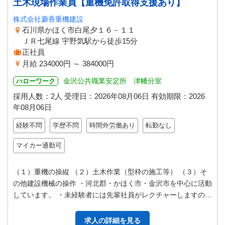
土木現場作業員【重機免許取得支援あり】
株式会社麝香重機建設
石川県かほく市白尾夕１６－１１
ＪＲ七尾線 宇野気駅から徒歩15分
正社員
月給 234000円 ～ 384000円
金沢公共職業安定所 津幡分室
ハローワーク
採用人数：2人
受理日：
2026年08月06日
有効期限：
2026
年08月06日
経験不問
学歴不問
時間外労働あり
転勤なし
マイカー通勤可
（１）重機の操縦 （２）土木作業（型枠の施工等） （３）そ
の他建設機械の操作 ・河北郡・かほく市・金沢市を中心に活動
しています。 ・未経験者には先輩社員がレクチャーしますので
ご安心ください！ ＨＰに…
求人の詳細を見る