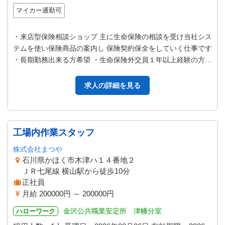
マイカー通勤可
・来店型保険相談ショップ 主に生命保険の相談を受け当社シス
テムを使い保険商品の案内し 保険契約保全をしていく仕事です
・長期勤務出来る方希望 ・生命保険外交員１年以上経験の方優
遇 ＊＊＊＊＊ 急募 …
求人の詳細を見る
工場内作業スタッフ
株式会社まつや
石川県かほく市木津ハ１４番地２
ＪＲ七尾線 横山駅から徒歩10分
正社員
月給 200000円 ～ 200000円
金沢公共職業安定所 津幡分室
ハローワーク