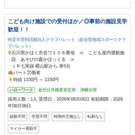
こども向け施設での受付ほか／◎事前の施設見学
歓迎！！
特定非営利活動法人クラブパレット（総合型地域スポーツクラ
ブパレット）
石川県かほく市谷ワ１０８番地 ≪ こども屋内運動施
設 あそびの森かほっくる ≫
ＪＲ七尾線 横山駅から 車5分
パート労働者
時給 1100円 ～ 1150円
金沢公共職業安定所 津幡分室
ハローワーク
採用人数：1人
受理日：
2026年08月06日
有効期限：
2026
年08月06日
経験不問
学歴不問
時間外労働なし
転勤なし
マイカー通勤可