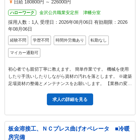
日給 180800円 ～ 226000円
金沢公共職業安定所 津幡分室
ハローワーク
採用人数：1人
受理日：
2026年08月06日
有効期限：
2026
年08月06日
経験不問
学歴不問
時間外労働あり
転勤なし
マイカー通勤可
初心者でも親切丁寧に教えます。 簡単作業です。 機械を使用
したり手洗いしたりしながら資材の汚れを落とします。 ※建築
足場資材の整備とメンテナンスをお願いします。 【業務の変更
範囲：変更なし】 △▼△…
求人の詳細を見る
板金溶接工、ＮＣプレス曲げオペレータ ■冷暖
房完備