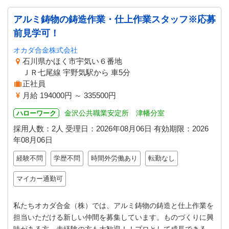
アルミ鋳物の鋳造作業・仕上作業スタッフ※応募
前見学可！
オカダ合金株式会社
石川県かほく市宇気い６番地
ＪＲ七尾線 宇野気駅から 車5分
正社員
月給 194000円 ～ 335500円
金沢公共職業安定所 津幡分室
ハローワーク
採用人数：2人
受理日：
2026年08月06日
有効期限：
2026
年08月06日
経験不問
学歴不問
時間外労働あり
転勤なし
マイカー通勤可
私たちオカダ合金（株）では、アルミ鋳物の鋳造と仕上作業を
担当いただける新しい仲間を募集しています。ものづくりに興