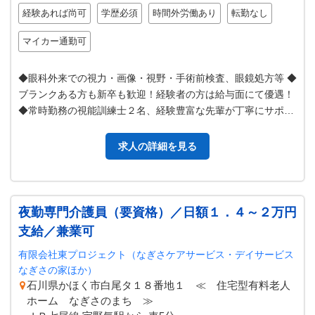
経験あれば尚可
学歴必須
時間外労働あり
転勤なし
マイカー通勤可
◆眼科外来での視力・画像・視野・手術前検査、眼鏡処方等 ◆
ブランクある方も新卒も歓迎！経験者の方は給与面にて優遇！
◆常時勤務の視能訓練士２名、経験豊富な先輩が丁寧にサポー
ト ◆子供の視機能検査も学…
求人の詳細を見る
夜勤専門介護員（要資格）／日額１．４～２万円
支給／兼業可
有限会社東プロジェクト（なぎさケアサービス・デイサービス
なぎさの家ほか）
石川県かほく市白尾タ１８番地１ ≪ 住宅型有料老人
ホーム なぎさのまち ≫