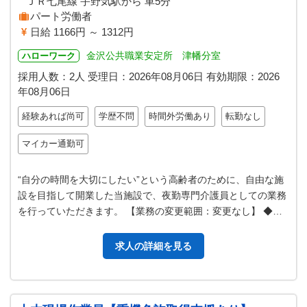
ＪＲ七尾線 宇野気駅から 車5分
パート労働者
日給 1166円 ～ 1312円
金沢公共職業安定所 津幡分室
ハローワーク
採用人数：2人
受理日：
2026年08月06日
有効期限：
2026
年08月06日
経験あれば尚可
学歴不問
時間外労働あり
転勤なし
マイカー通勤可
“自分の時間を大切にしたい”という高齢者のために、自由な施
設を目指して開業した当施設で、夜勤専門介護員としての業務
を行っていただきます。 【業務の変更範囲：変更なし】 ◆利
用者３０人の小規模な老人ホ…
求人の詳細を見る