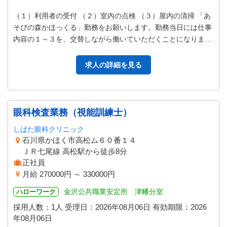
（１）利用者の受付 （２）室内の点検 （３）屋内の清掃 「あ
そびの森かほっくる」勤務をお願いします。勤務当日には仕事
内容の１～３を、交替しながら働いていただくことになりま
す。 工作教室ほか企画イベン…
求人の詳細を見る
眼科検査業務（視能訓練士）
しばた眼科クリニック
石川県かほく市高松ム６０番１４
ＪＲ七尾線 高松駅から徒歩8分
正社員
月給 270000円 ～ 330000円
金沢公共職業安定所 津幡分室
ハローワーク
採用人数：1人
受理日：
2026年08月06日
有効期限：
2026
年08月06日