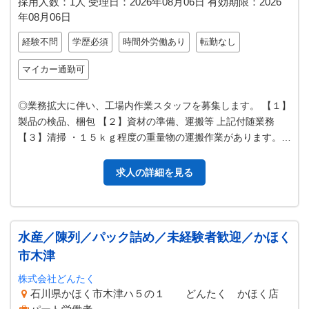
採用人数：1人
受理日：
2026年08月06日
有効期限：
2026
年08月06日
経験不問
学歴必須
時間外労働あり
転勤なし
マイカー通勤可
◎業務拡大に伴い、工場内作業スタッフを募集します。 【１】
製品の検品、梱包 【２】資材の準備、運搬等 上記付随業務
【３】清掃 ・１５ｋｇ程度の重量物の運搬作業があります。
・フォークリフトの資格を…
求人の詳細を見る
水産／陳列／パック詰め／未経験者歓迎／かほく
市木津
株式会社どんたく
石川県かほく市木津ハ５の１ どんたく かほく店