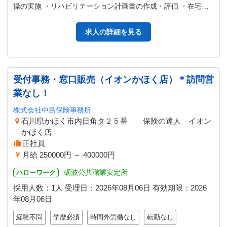
操の実施 ・リハビリテーション計画書の作成・評価 ・在宅生
活継続を目的とした歩行訓…
求人の詳細を見る
受付事務・窓口販売（イオンかほく店）＊訪問営
業なし！
株式会社中島保険事務所
石川県かほく市内日角タ２５番 保険の達人 イオン
かほく店
正社員
月給 250000円 ～ 400000円
砺波公共職業安定所
ハローワーク
採用人数：1人
受理日：
2026年08月06日
有効期限：
2026
年08月06日
経験不問
学歴必須
時間外労働なし
転勤なし