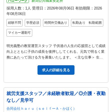
新潟公共職業安定所
ハローワーク
採用人数：1人
受理日：
2026年08月06日
有効期限：
2026
年08月06日
経験不問
学歴必須
時間外労働あり
転勤あり 転勤範囲
マイカー通勤可
明光義塾の教室運営スタッフ 子供達の人生の応援団として成績
向上とともに子供の成長を後押ししてくれる、元気で明るく業
務にあたって頂ける方を募集いたします。 ＜主な仕事＞ 生
徒・講師管理、教務管理、保護…
求人の詳細を見る
就労支援スタッフ／未経験者歓迎／◎介護・夜勤
なし／見学可
合同会社ｈａｒｕ（ｓｅｌｆーＡ・かほく）