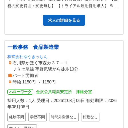
務の変更範囲：変更無し】 【トライアル雇用併用求人】 ※６
０歳以上の方もご相談くだ…
求人の詳細を見る
一般事務 食品製造業
株式会社ゆうきっちん
石川県かほく市森カ３７－１
ＪＲ七尾線 宇野気駅から徒歩10分
パート労働者
時給 1150円 ～ 1150円
金沢公共職業安定所 津幡分室
ハローワーク
採用人数：1人
受理日：
2026年08月06日
有効期限：
2026
年08月06日
経験不問
学歴不問
時間外労働なし
転勤なし