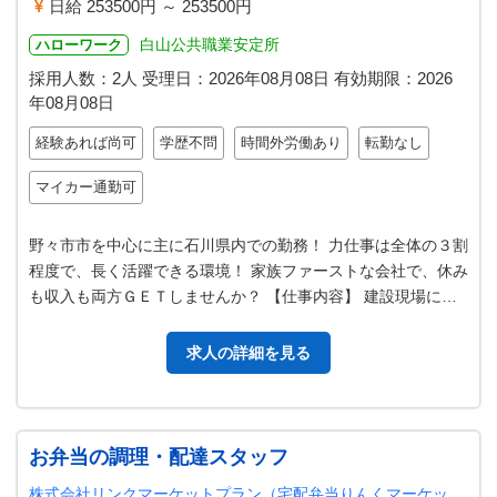
日給 253500円 ～ 253500円
白山公共職業安定所
ハローワーク
採用人数：2人
受理日：
2026年08月08日
有効期限：
2026
年08月08日
経験あれば尚可
学歴不問
時間外労働あり
転勤なし
マイカー通勤可
野々市市を中心に主に石川県内での勤務！ 力仕事は全体の３割
程度で、長く活躍できる環境！ 家族ファーストな会社で、休み
も収入も両方ＧＥＴしませんか？ 【仕事内容】 建設現場に
て、建築・土木工事やコンク…
求人の詳細を見る
お弁当の調理・配達スタッフ
株式会社リンクマーケットプラン（宅配弁当りんくマーケッ