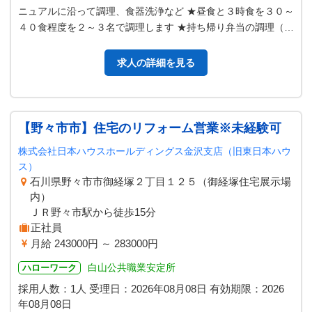
ニュアルに沿って調理、食器洗浄など ★昼食と３時食を３０～
４０食程度を２～３名で調理します ★持ち帰り弁当の調理（５
～１０食程度） ★ユニフ…
求人の詳細を見る
【野々市市】住宅のリフォーム営業※未経験可
株式会社日本ハウスホールディングス金沢支店（旧東日本ハウ
ス）
石川県野々市市御経塚２丁目１２５（御経塚住宅展示場
内）
ＪＲ野々市駅から徒歩15分
正社員
月給 243000円 ～ 283000円
白山公共職業安定所
ハローワーク
採用人数：1人
受理日：
2026年08月08日
有効期限：
2026
年08月08日