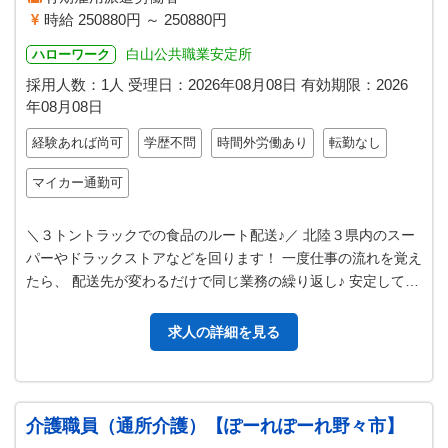
時給 250880円 ～ 250880円
白山公共職業安定所
ハローワーク
採用人数：1人
受理日：
2026年08月08日
有効期限：
2026
年08月08日
経験あれば尚可
学歴不問
時間外労働あり
転勤なし
マイカー通勤可
＼３トントラックでの食品のルート配送♪／ 北陸３県内のスー
パーやドラックストアなどを回ります！ 一度仕事の流れを覚え
たら、 配送先が変わるだけで同じ業務の繰り返し♪ 安定して働
けるお仕事です。 ＊手…
求人の詳細を見る
介護職員（通所介護）【ぽーれぽーれ野々市】