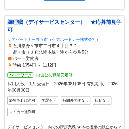
調理職（デイサービスセンター） ★応募前見学
可
ケアパートナー野々市（ケアパートナー株式会社）
石川県野々市市二日市４丁目３２
野々市（ＪＲ北陸本線）駅から徒歩5分
パート労働者
時給 1054円 ～ 1112円
白山公共職業安定所
ハローワーク
採用人数：1人
受理日：
2026年08月08日
有効期限：
2026
年08月08日
経験あれば尚可
学歴不問
時間外労働なし
転勤なし
マイカー通勤可
デイサービスセンター内での厨房業務 ★本社指定の献立からマ