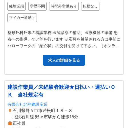
経験必須
学歴不問
時間外労働あり
転勤なし
マイカー通勤可
整形外科外来の看護業務 医師診察の補助、医療機器の準備 患
者への指導、ケア等を行います ※応募を希望される方は事前に
ハローワークの『紹介状』の交付を受けて下さい。（オンライ
ン自主応募の場合、紹介状は…
求人の詳細を見る
建設作業員／未経験者歓迎★日払い・週払いＯ
Ｋ 当社規定有
有限会社北翔建設産業
石川県野々市市若松町１８－８
北鉄石川線 野々市駅から徒歩15分
正社員