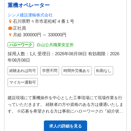
重機オペレーター
シンメ建設運輸株式会社
石川県野々市市若松町４番１号
正社員
月給 300000円 ～ 330000円
白山公共職業安定所
ハローワーク
採用人数：1人
受理日：
2026年08月08日
有効期限：
2026
年08月08日
経験あれば尚可
学歴不問
時間外労働あり
転勤なし
マイカー通勤可
建設現場にて重機操作を中心とした工事現場にて現場作業を行
っていただきます。 経験者の方や資格のある方は優遇いたしま
す。 ※応募を希望される方は事前にハローワークの『紹介状』
の交付を受けて下さい。 【…
求人の詳細を見る