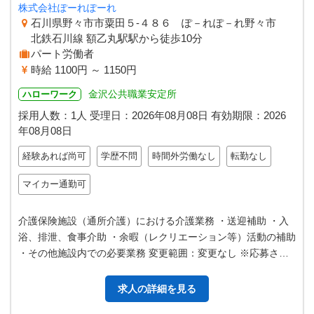
株式会社ぽーれぽーれ
石川県野々市市粟田５‐４８６ ぽ－れぽ－れ野々市
北鉄石川線 額乙丸駅駅から徒歩10分
パート労働者
時給 1100円 ～ 1150円
金沢公共職業安定所
ハローワーク
採用人数：1人
受理日：
2026年08月08日
有効期限：
2026
年08月08日
経験あれば尚可
学歴不問
時間外労働なし
転勤なし
マイカー通勤可
介護保険施設（通所介護）における介護業務 ・送迎補助 ・入
浴、排泄、食事介助 ・余暇（レクリエーション等）活動の補助
・その他施設内での必要業務 変更範囲：変更なし ※応募され
る方はハローワークから…
求人の詳細を見る