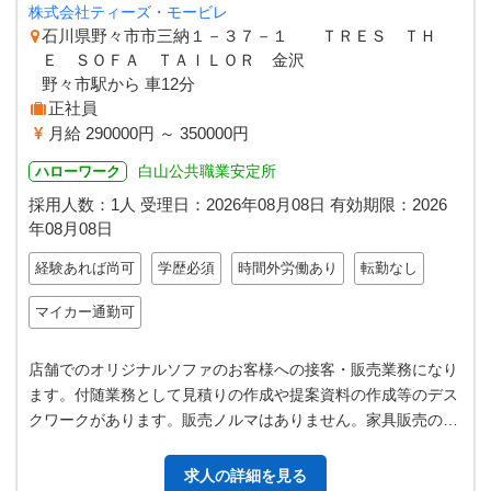
株式会社ティーズ・モービレ
石川県野々市市三納１－３７－１ ＴＲＥＳ ＴＨ
Ｅ ＳＯＦＡ ＴＡＩＬＯＲ 金沢
野々市駅から 車12分
正社員
月給 290000円 ～ 350000円
白山公共職業安定所
ハローワーク
採用人数：1人
受理日：
2026年08月08日
有効期限：
2026
年08月08日
経験あれば尚可
学歴必須
時間外労働あり
転勤なし
マイカー通勤可
店舗でのオリジナルソファのお客様への接客・販売業務になり
ます。付随業務として見積りの作成や提案資料の作成等のデス
クワークがあります。販売ノルマはありません。家具販売の経
験が無くても、本社工場からのバ…
求人の詳細を見る