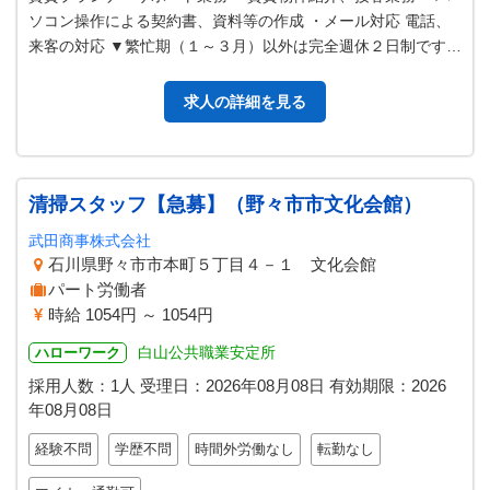
ソコン操作による契約書、資料等の作成 ・メール対応 電話、
来客の対応 ▼繁忙期（１～３月）以外は完全週休２日制です！
※応募を希望される方は…
求人の詳細を見る
清掃スタッフ【急募】（野々市市文化会館）
武田商事株式会社
石川県野々市市本町５丁目４－１ 文化会館
パート労働者
時給 1054円 ～ 1054円
白山公共職業安定所
ハローワーク
採用人数：1人
受理日：
2026年08月08日
有効期限：
2026
年08月08日
経験不問
学歴不問
時間外労働なし
転勤なし