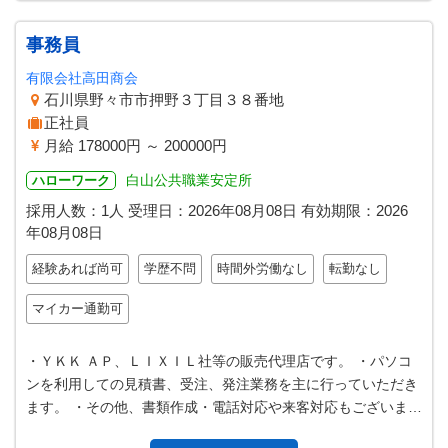
事務員
有限会社高田商会
石川県野々市市押野３丁目３８番地
正社員
月給 178000円 ～ 200000円
白山公共職業安定所
ハローワーク
採用人数：1人
受理日：
2026年08月08日
有効期限：
2026
年08月08日
経験あれば尚可
学歴不問
時間外労働なし
転勤なし
マイカー通勤可
・ＹＫＫ ＡＰ、ＬＩＸＩＬ社等の販売代理店です。 ・パソコ
ンを利用しての見積書、受注、発注業務を主に行っていただき
ます。 ・その他、書類作成・電話対応や来客対応もございま
す。 ※建築に興味のある方、…