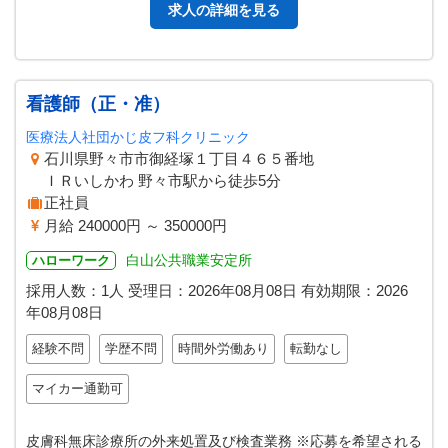
求人の詳細を見る
看護師（正・准）
医療法人社団かじ皮フ科クリニック
石川県野々市市御経塚１丁目４６５番地
ＩＲいしかわ 野々市駅から徒歩5分
正社員
月給 240000円 ～ 350000円
白山公共職業安定所
ハローワーク
採用人数：1人
受理日：
2026年08月08日
有効期限：
2026
年08月08日
経験不問
学歴不問
時間外労働あり
転勤なし
マイカー通勤可
皮膚科無床診療所の外来処置及び検査業務 ※応募を希望される