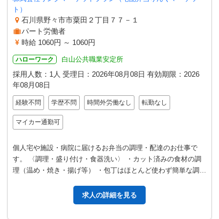
ト）
石川県野々市市粟田２丁目７７－１
パート労働者
時給 1060円 ～ 1060円
白山公共職業安定所
ハローワーク
採用人数：1人
受理日：
2026年08月08日
有効期限：
2026
年08月08日
経験不問
学歴不問
時間外労働なし
転勤なし
マイカー通勤可
個人宅や施設・病院に届けるお弁当の調理・配達のお仕事で
す。 〈調理・盛り付け・食器洗い〉 ・カット済みの食材の調
理（温め・焼き・揚げ等） ・包丁はほとんど使わず簡単な調理
になります。 ・先輩社員が丁…
求人の詳細を見る