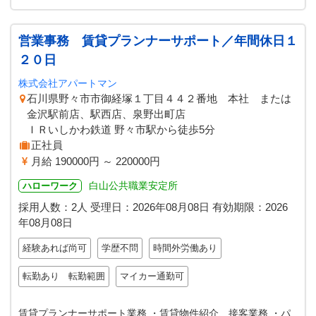
営業事務 賃貸プランナーサポート／年間休日１
２０日
株式会社アパートマン
石川県野々市市御経塚１丁目４４２番地 本社 または
金沢駅前店、駅西店、泉野出町店
ＩＲいしかわ鉄道 野々市駅から徒歩5分
正社員
月給 190000円 ～ 220000円
白山公共職業安定所
ハローワーク
採用人数：2人
受理日：
2026年08月08日
有効期限：
2026
年08月08日
経験あれば尚可
学歴不問
時間外労働あり
転勤あり 転勤範囲
マイカー通勤可
賃貸プランナーサポート業務 ・賃貸物件紹介、接客業務 ・パ