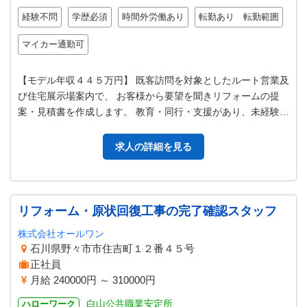
経験不問
学歴必須
時間外労働あり
転勤あり 転勤範囲
マイカー通勤可
【モデル年収４４５万円】 既客訪問を対象としたルート営業及
び住宅展示場案内で、 お客様から要望を聞きリフォームの提
案・見積書を作成します。 教育・同行・支援があり、未経験者
でも働きやすい職場です。 …
求人の詳細を見る
リフォーム・原状回復工事の完了確認スタッフ
株式会社オールワン
石川県野々市市住吉町１２番４５号
正社員
月給 240000円 ～ 310000円
白山公共職業安定所
ハローワーク