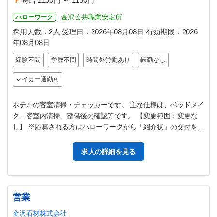
時給 1150円 ～ 1150円
金沢公共職業安定所
ハローワーク
採用人数：2人
受理日：
2026年08月08日
有効期限：
2026
年08月08日
経験不問
学歴不問
時間外労働あり
転勤なし
マイカー通勤可
ホテルの客室清掃・チェッカーです。 主な仕様は、ベッドメイ
ク、客室内清掃、整備後の確認等です。 【変更範囲：変更な
し】 ※応募される方はハローワークから「紹介状」の交付を受
けて下さい。
求人の詳細を見る
営業
金沢石材株式会社