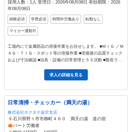
採用人数：1人
受理日：
2026年08月08日
有効期限：
2026
年08月08日
経験必須
学歴必須
時間外労働あり
転勤なし
マイカー通勤可
工場内にて金属部品の溶接作業をお任せします。 ■ＭＩＧ ／Ｍ
ＡＧ・ＴＩＧ・スポット等の溶接作業 ■溶接後の品質チェック
および寸法確認 ■治具・設備の日常管理と５Ｓ活動 ■製造ライ
ンの安定稼働への協力…
求人の詳細を見る
日常清掃・チェッカー（満天の湯）
株式会社ホクタテ金沢支店
石川県野々市市柳町４６０ 満天の湯 道の宿
パート労働者