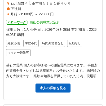
石川県野々市市本町５丁目１番４６号
正社員
月給 215000円 ～ 220000円
白山公共職業安定所
ハローワーク
採用人数：1人
受理日：
2026年08月08日
有効期限：
2026
年08月08日
経験必須
学歴不問
時間外労働なし
転勤なし
マイカー通勤可
墓石の営業 個人のお客様宅への開拓営業になります。 事務所
内業務全般・いずれは見積業務もお任せいたします。 未経験の
方も大歓迎です。 経験や知識を習得していただく為、現場研修
などもいたします。 丁寧…
求人の詳細を見る