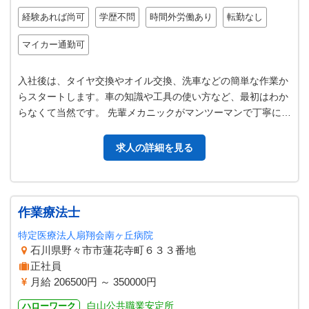
経験あれば尚可
学歴不問
時間外労働あり
転勤なし
マイカー通勤可
入社後は、タイヤ交換やオイル交換、洗車などの簡単な作業か
らスタートします。車の知識や工具の使い方など、最初はわか
らなくて当然です。 先輩メカニックがマンツーマンで丁寧に教
えるＯＪＴ（実地研修）で、少…
求人の詳細を見る
作業療法士
特定医療法人扇翔会南ヶ丘病院
石川県野々市市蓮花寺町６３３番地
正社員
月給 206500円 ～ 350000円
白山公共職業安定所
ハローワーク