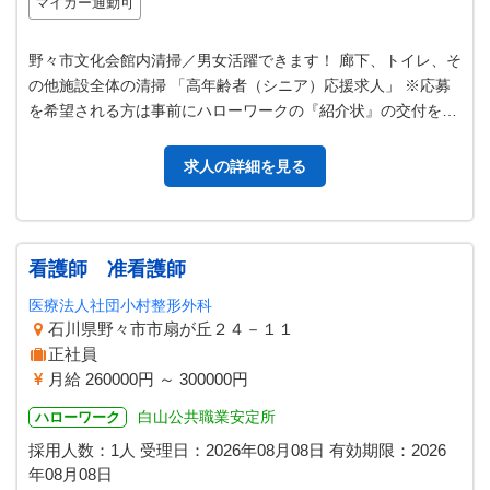
マイカー通勤可
野々市文化会館内清掃／男女活躍できます！ 廊下、トイレ、そ
の他施設全体の清掃 「高年齢者（シニア）応援求人」 ※応募
を希望される方は事前にハローワークの『紹介状』の交付を受
けてください。【変更範囲：…
求人の詳細を見る
看護師 准看護師
医療法人社団小村整形外科
石川県野々市市扇が丘２４－１１
正社員
月給 260000円 ～ 300000円
白山公共職業安定所
ハローワーク
採用人数：1人
受理日：
2026年08月08日
有効期限：
2026
年08月08日