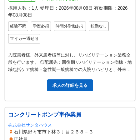
採用人数：1人
受理日：
2026年08月08日
有効期限：
2026
年08月08日
経験不問
学歴必須
時間外労働あり
転勤なし
マイカー通勤可
入院患者様、外来患者様等に対し、リハビリテーション業務全
般を行います。 ◎配属先：回復期リハビリテーション病棟・地
域包括ケア病棟・急性期一般病棟での入院リハビリと、外来リ
ハビリ及び訪問リハビリのいず…
求人の詳細を見る
コンクリートポンプ車作業員
株式会社サンタハウス
石川県野々市市下林３丁目２６８－３
正社員