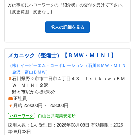
方は事前にハローワークの『紹介状』の交付を受けて下さい。
【変更範囲：変更なし】
求人の詳細を見る
メカニック（整備士）【ＢＭＷ・ＭＩＮＩ】
（株）イーピーエム・コーポレーション（石川ＢＭＷ・ＭＩＮ
Ｉ金沢・富山ＢＭＷ）
石川県野々市市二日市４丁目４３ ＩｓｉｋａｗａＢＭ
Ｗ ＭＩＮＩ金沢
野々市駅から徒歩8分
正社員
月給 239000円 ～ 298000円
白山公共職業安定所
ハローワーク
採用人数：1人
受理日：
2026年08月08日
有効期限：
2026
年08月08日