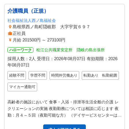
介護職員（正規）
社会福祉法人西ノ島福祉会
島根県西ノ島町隠岐郡 大字宇賀６９７
正社員
月給 201500円 ～ 273100円
松江公共職業安定所 隠岐の島出張所
ハローワーク
採用人数：2人
受理日：
2026年08月07日
有効期限：
2026
年08月07日
経験不問
学歴不問
時間外労働あり
転勤あり 転勤範囲
マイカー通勤可
高齢者の施設において 食事・入浴・排泄等生活全般の介護 レ
クリエーションの実施 夜勤勤務については相談に応じます 夜
勤：月４～５回（夜勤可能な方） （デイサービスセンターは除
く） 「変更範囲：変更な…