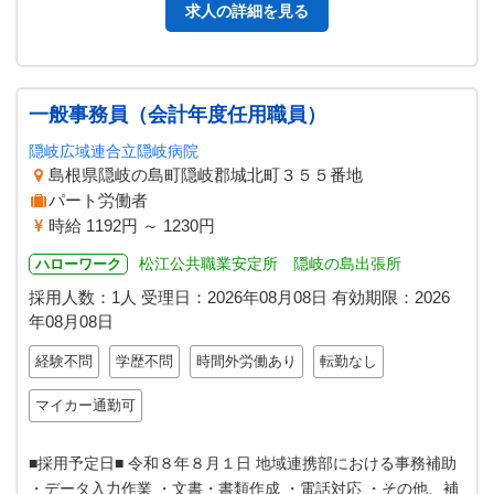
求人の詳細を見る
一般事務員（会計年度任用職員）
隠岐広域連合立隠岐病院
島根県隠岐の島町隠岐郡城北町３５５番地
パート労働者
時給 1192円 ～ 1230円
松江公共職業安定所 隠岐の島出張所
ハローワーク
採用人数：1人
受理日：
2026年08月08日
有効期限：
2026
年08月08日
経験不問
学歴不問
時間外労働あり
転勤なし
マイカー通勤可
■採用予定日■ 令和８年８月１日 地域連携部における事務補助
・データ入力作業 ・文書・書類作成 ・電話対応 ・その他、補