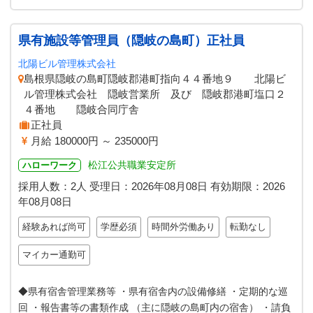
県有施設等管理員（隠岐の島町）正社員
北陽ビル管理株式会社
島根県隠岐の島町隠岐郡港町指向４４番地９ 北陽ビ
ル管理株式会社 隠岐営業所 及び 隠岐郡港町塩口２
４番地 隠岐合同庁舎
正社員
月給 180000円 ～ 235000円
松江公共職業安定所
ハローワーク
採用人数：2人
受理日：
2026年08月08日
有効期限：
2026
年08月08日
経験あれば尚可
学歴必須
時間外労働あり
転勤なし
マイカー通勤可
◆県有宿舎管理業務等 ・県有宿舎内の設備修繕 ・定期的な巡
回 ・報告書等の書類作成 （主に隠岐の島町内の宿舎） ・請負