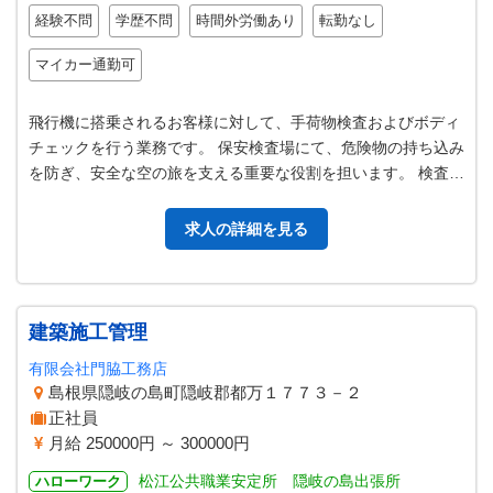
経験不問
学歴不問
時間外労働あり
転勤なし
マイカー通勤可
飛行機に搭乗されるお客様に対して、手荷物検査およびボディ
チェックを行う業務です。 保安検査場にて、危険物の持ち込み
を防ぎ、安全な空の旅を支える重要な役割を担います。 検査は
基本的に３～４名のチームで…
求人の詳細を見る
建築施工管理
有限会社門脇工務店
島根県隠岐の島町隠岐郡都万１７７３－２
正社員
月給 250000円 ～ 300000円
松江公共職業安定所 隠岐の島出張所
ハローワーク