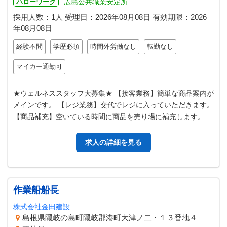
広島公共職業安定所
ハローワーク
採用人数：1人
受理日：
2026年08月08日
有効期限：
2026
年08月08日
経験不問
学歴必須
時間外労働なし
転勤なし
マイカー通勤可
★ウェルネススタッフ大募集★ 【接客業務】簡単な商品案内が
メインです。 【レジ業務】交代でレジに入っていただきます。
【商品補充】空いている時間に商品を売り場に補充します。
【清掃】店内の掃除（売り…
求人の詳細を見る
作業船船長
株式会社金田建設
島根県隠岐の島町隠岐郡港町大津ノ二・１３番地４