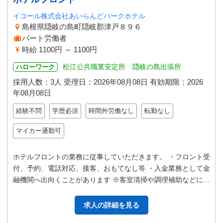
イコール株式会社あいらんどパークホテル
島根県隠岐の島町隠岐郡津戸８９６
パート労働者
時給 1100円 ～ 1100円
松江公共職業安定所 隠岐の島出張所
ハローワーク
採用人数：3人
受理日：
2026年08月08日
有効期限：
2026
年08月08日
経験不問
学歴必須
時間外労働なし
転勤なし
マイカー通勤可
ホテルフロントの業務に従事していただきます。 ・フロント受
付、予約、電話対応、接客、おもてなし等 ・入金業務として金
融機関へ出向くことがあります ※客室清掃や調理補助などに従
事できる方は週５日程度の…
求人の詳細を見る