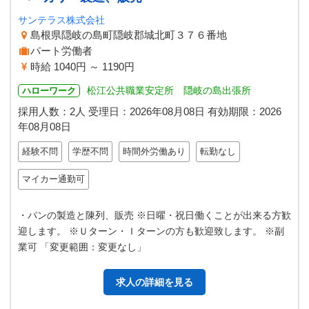
サンテラス株式会社
島根県隠岐の島町隠岐郡城北町３７６番地
パート労働者
時給 1040円 ～ 1190円
松江公共職業安定所 隠岐の島出張所
ハローワーク
採用人数：2人
受理日：
2026年08月08日
有効期限：
2026
年08月08日
経験不問
学歴不問
時間外労働あり
転勤なし
マイカー通勤可
・パンの製造と陳列、販売 ※日曜・祝日働くことが出来る方歓
迎します。 ※Ｕターン・Ｉターンの方も歓迎致します。 ※副
業可 「変更範囲：変更なし」
求人の詳細を見る