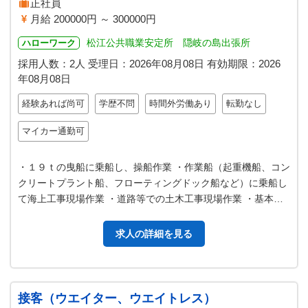
正社員
月給 200000円 ～ 300000円
松江公共職業安定所 隠岐の島出張所
ハローワーク
採用人数：2人
受理日：
2026年08月08日
有効期限：
2026
年08月08日
経験あれば尚可
学歴不問
時間外労働あり
転勤なし
マイカー通勤可
・１９ｔの曳船に乗船し、操船作業 ・作業船（起重機船、コン
クリートプラント船、フローティングドック船など）に乗船し
て海上工事現場作業 ・道路等での土木工事現場作業 ・基本島
内での仕事ですが全国の海上…
求人の詳細を見る
接客（ウエイター、ウエイトレス）