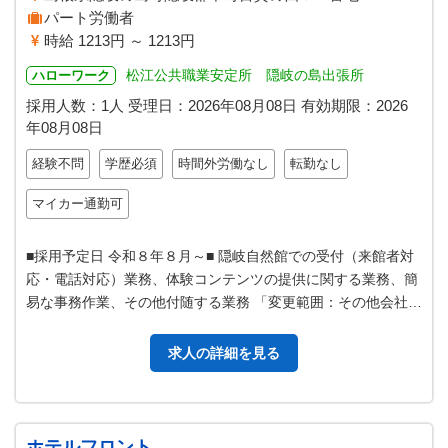
パート労働者
時給 1213円 ～ 1213円
松江公共職業安定所 隠岐の島出張所
ハローワーク
採用人数：1人
受理日：
2026年08月08日
有効期限：
2026
年08月08日
経験不問
学歴必須
時間外労働なし
転勤なし
マイカー通勤可
■採用予定日 令和８年８月～■ 隠岐自然館での受付（来館者対
応・電話対応）業務、体験コンテンツの提供に関する業務、簡
易な事務作業、その他付随する業務 「変更範囲：その他会社が
定める業務」
求人の詳細を見る
ホテルフロント