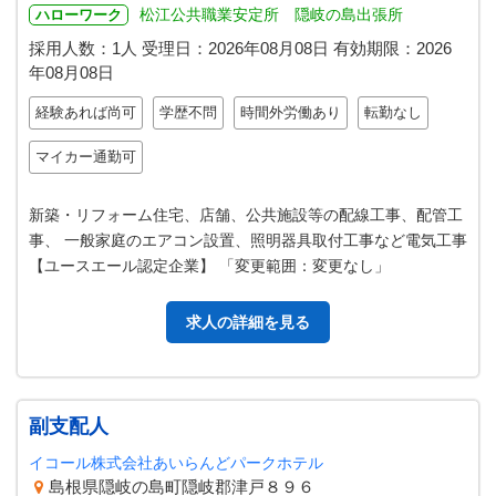
松江公共職業安定所 隠岐の島出張所
ハローワーク
採用人数：1人
受理日：
2026年08月08日
有効期限：
2026
年08月08日
経験あれば尚可
学歴不問
時間外労働あり
転勤なし
マイカー通勤可
新築・リフォーム住宅、店舗、公共施設等の配線工事、配管工
事、 一般家庭のエアコン設置、照明器具取付工事など電気工事
【ユースエール認定企業】 「変更範囲：変更なし」
求人の詳細を見る
副支配人
イコール株式会社あいらんどパークホテル
島根県隠岐の島町隠岐郡津戸８９６