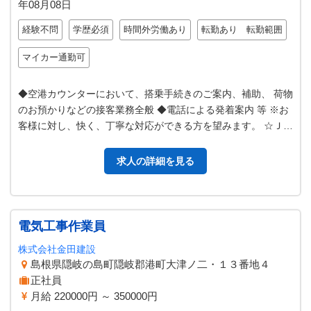
年08月08日
経験不問
学歴必須
時間外労働あり
転勤あり 転勤範囲
マイカー通勤可
◆空港カウンターにおいて、搭乗手続きのご案内、補助、 荷物
のお預かりなどの接客業務全般 ◆電話による発着案内 等 ※お
客様に対し、快く、丁寧な対応ができる方を望みます。 ☆ＪＡ
Ｌグループとしての空港…
求人の詳細を見る
電気工事作業員
株式会社金田建設
島根県隠岐の島町隠岐郡港町大津ノ二・１３番地４
正社員
月給 220000円 ～ 350000円