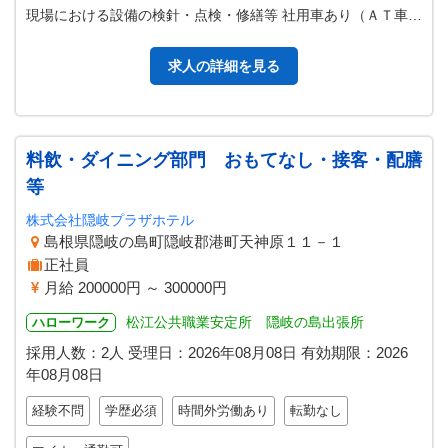
現場における設備の検針・点検・修繕等 社用車あり（ＡＴ車）
変更範囲；会社の定め…
求人の詳細を見る
料飲・ダイニング部門 おもてなし・接客・配膳
等
株式会社隠岐プラザホテル
島根県隠岐の島町隠岐郡港町天神原１１－１
正社員
月給 200000円 ～ 300000円
松江公共職業安定所 隠岐の島出張所
ハローワーク
採用人数：2人
受理日：
2026年08月08日
有効期限：
2026
年08月08日
経験不問
学歴必須
時間外労働あり
転勤なし