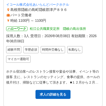
イコール株式会社あいらんどパークホテル
島根県隠岐の島町隠岐郡津戸８９６
パート労働者
時給 1100円 ～ 1100円
松江公共職業安定所 隠岐の島出張所
ハローワーク
採用人数：3人
受理日：
2026年08月08日
有効期限：
2026
年08月08日
経験不問
学歴必須
時間外労働なし
転勤なし
マイカー通勤可
ホテル宿泊客へのレストラン接客や宴会や法事、イベント等の
接客 主に、レストランのセッティング、食事の提供、ホールの
後片付け、掃除などに従事して頂きます。 ■１２月から２月は
出勤日が少なくなります。 …
求人の詳細を見る