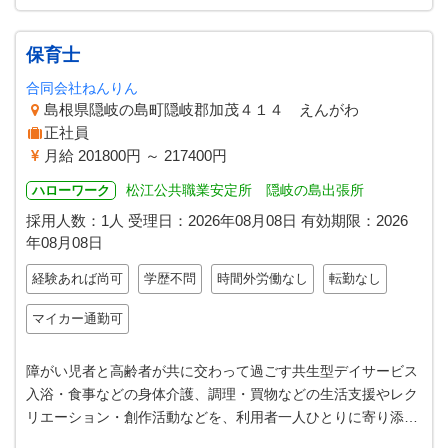
保育士
合同会社ねんりん
島根県隠岐の島町隠岐郡加茂４１４ えんがわ
正社員
月給 201800円 ～ 217400円
松江公共職業安定所 隠岐の島出張所
ハローワーク
採用人数：1人
受理日：
2026年08月08日
有効期限：
2026
年08月08日
経験あれば尚可
学歴不問
時間外労働なし
転勤なし
マイカー通勤可
障がい児者と高齢者が共に交わって過ごす共生型デイサービス
入浴・食事などの身体介護、調理・買物などの生活支援やレク
リエーション・創作活動などを、利用者一人ひとりに寄り添
い、じっくり向き合える環境を作…