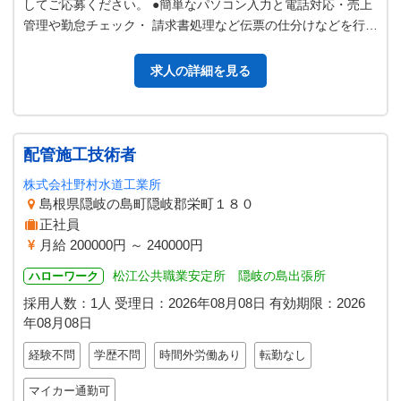
してご応募ください。 ●簡単なパソコン入力と電話対応・売上
管理や勤怠チェック・ 請求書処理など伝票の仕分けなどを行い
ます。 ●食品の集荷作業…
求人の詳細を見る
配管施工技術者
株式会社野村水道工業所
島根県隠岐の島町隠岐郡栄町１８０
正社員
月給 200000円 ～ 240000円
松江公共職業安定所 隠岐の島出張所
ハローワーク
採用人数：1人
受理日：
2026年08月08日
有効期限：
2026
年08月08日
経験不問
学歴不問
時間外労働あり
転勤なし
マイカー通勤可