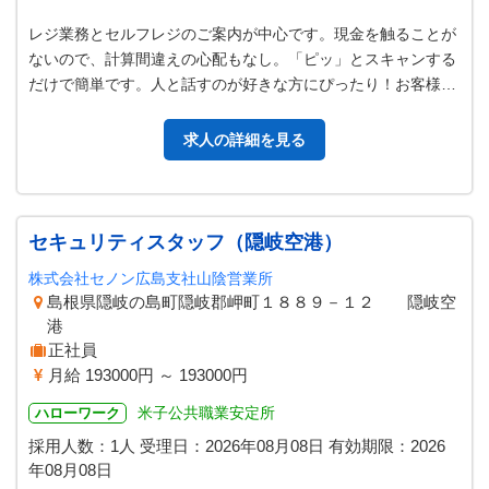
レジ業務とセルフレジのご案内が中心です。現金を触ることが
ないので、計算間違えの心配もなし。「ピッ」とスキャンする
だけで簡単です。人と話すのが好きな方にぴったり！お客様を
サポートするやりがいのあるお仕…
求人の詳細を見る
セキュリティスタッフ（隠岐空港）
株式会社セノン広島支社山陰営業所
島根県隠岐の島町隠岐郡岬町１８８９－１２ 隠岐空
港
正社員
月給 193000円 ～ 193000円
米子公共職業安定所
ハローワーク
採用人数：1人
受理日：
2026年08月08日
有効期限：
2026
年08月08日