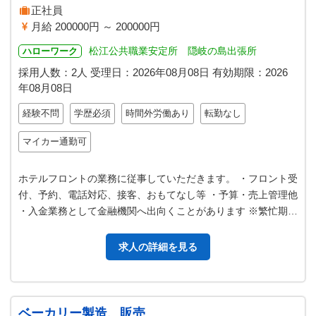
正社員
月給 200000円 ～ 200000円
松江公共職業安定所 隠岐の島出張所
ハローワーク
採用人数：2人
受理日：
2026年08月08日
有効期限：
2026
年08月08日
経験不問
学歴必須
時間外労働あり
転勤なし
マイカー通勤可
ホテルフロントの業務に従事していただきます。 ・フロント受
付、予約、電話対応、接客、おもてなし等 ・予算・売上管理他
・入金業務として金融機関へ出向くことがあります ※繁忙期に
は時間延長あります。 …
求人の詳細を見る
ベーカリー製造、販売