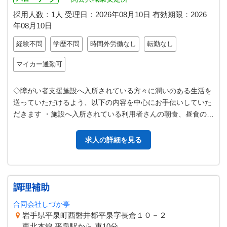
採用人数：1人
受理日：
2026年08月10日
有効期限：
2026
年08月10日
経験不問
学歴不問
時間外労働なし
転勤なし
マイカー通勤可
◇障がい者支援施設へ入所されている方々に潤いのある生活を
送っていただけるよう、以下の内容を中心にお手伝いしていた
だきます ・施設へ入所されている利用者さんの朝食、昼食の配
膳 ・食堂内での補助的な支援…
求人の詳細を見る
調理補助
合同会社しづか亭
岩手県平泉町西磐井郡平泉字長倉１０－２
東北本線 平泉駅から 車10分