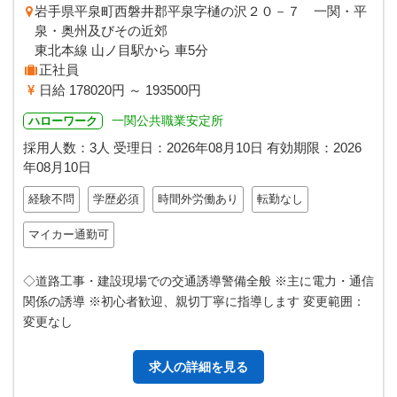
岩手県平泉町西磐井郡平泉字樋の沢２０－７ 一関・平
泉・奥州及びその近郊
東北本線 山ノ目駅から 車5分
正社員
日給 178020円 ～ 193500円
一関公共職業安定所
ハローワーク
採用人数：3人
受理日：
2026年08月10日
有効期限：
2026
年08月10日
経験不問
学歴必須
時間外労働あり
転勤なし
マイカー通勤可
◇道路工事・建設現場での交通誘導警備全般 ※主に電力・通信
関係の誘導 ※初心者歓迎、親切丁寧に指導します 変更範囲：
変更なし
求人の詳細を見る