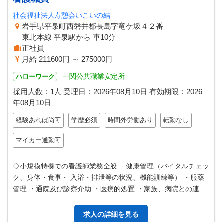
社会福祉法人寿憩会いこいの結
岩手県平泉町西磐井郡長島字竜ケ坂４２番
東北本線 平泉駅から 車10分
正社員
月給 211600円 ～ 275000円
一関公共職業安定所
ハローワーク
採用人数：1人
受理日：
2026年08月10日
有効期限：
2026
年08月10日
経験あれば尚可
学歴必須
時間外労働あり
転勤なし
マイカー通勤可
◇小規模特養での看護師業務全般 ・健康管理（バイタルチェッ
ク、身体・食事・ 入浴・排泄等の状況、機能訓練等） ・服薬
管理 ・通院及び診察介助 ・医療的処置 ・家族、病院との連絡
調整 ・記録（ＰＣ、タ…
求人の詳細を見る