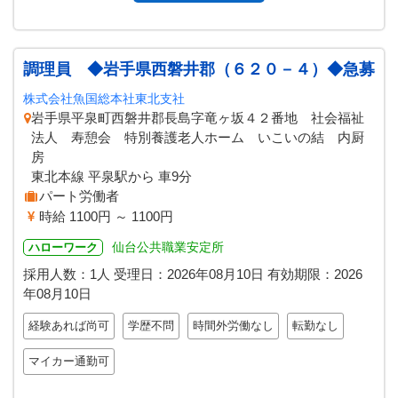
調理員 ◆岩手県西磐井郡（６２０－４）◆急募
株式会社魚国総本社東北支社
岩手県平泉町西磐井郡長島字竜ヶ坂４２番地 社会福祉
法人 寿憩会 特別養護老人ホーム いこいの結 内厨
房
東北本線 平泉駅から 車9分
パート労働者
時給 1100円 ～ 1100円
仙台公共職業安定所
ハローワーク
採用人数：1人
受理日：
2026年08月10日
有効期限：
2026
年08月10日
経験あれば尚可
学歴不問
時間外労働なし
転勤なし
マイカー通勤可