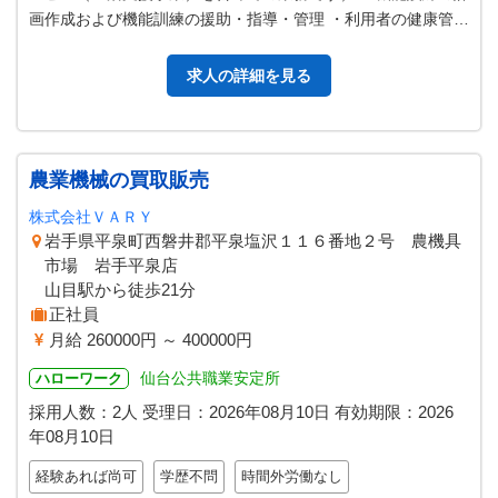
画作成および機能訓練の援助・指導・管理 ・利用者の健康管理
チェック、バイタル確認、…
求人の詳細を見る
農業機械の買取販売
株式会社ＶＡＲＹ
岩手県平泉町西磐井郡平泉塩沢１１６番地２号 農機具
市場 岩手平泉店
山目駅から徒歩21分
正社員
月給 260000円 ～ 400000円
仙台公共職業安定所
ハローワーク
採用人数：2人
受理日：
2026年08月10日
有効期限：
2026
年08月10日
経験あれば尚可
学歴不問
時間外労働なし