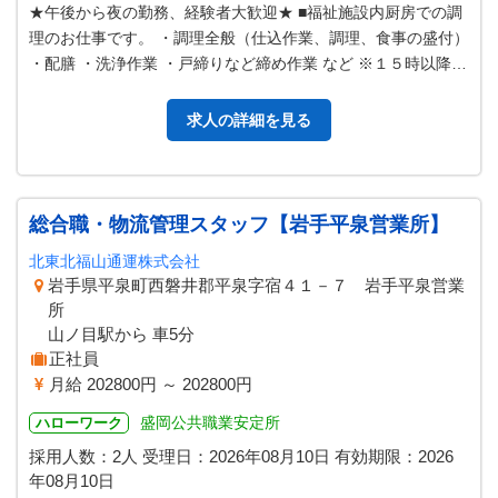
★午後から夜の勤務、経験者大歓迎★ ■福祉施設内厨房での調
理のお仕事です。 ・調理全般（仕込作業、調理、食事の盛付）
・配膳 ・洗浄作業 ・戸締りなど締め作業 など ※１５時以降お
１人での勤務となり…
求人の詳細を見る
総合職・物流管理スタッフ【岩手平泉営業所】
北東北福山通運株式会社
岩手県平泉町西磐井郡平泉字宿４１－７ 岩手平泉営業
所
山ノ目駅から 車5分
正社員
月給 202800円 ～ 202800円
盛岡公共職業安定所
ハローワーク
採用人数：2人
受理日：
2026年08月10日
有効期限：
2026
年08月10日