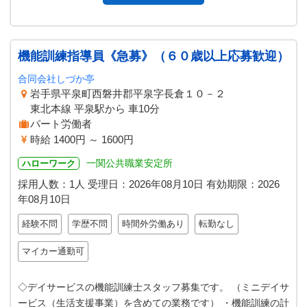
機能訓練指導員《急募》（６０歳以上応募歓迎）
合同会社しづか亭
岩手県平泉町西磐井郡平泉字長倉１０－２
東北本線 平泉駅から 車10分
パート労働者
時給 1400円 ～ 1600円
一関公共職業安定所
ハローワーク
採用人数：1人
受理日：
2026年08月10日
有効期限：
2026
年08月10日
経験不問
学歴不問
時間外労働あり
転勤なし
マイカー通勤可
◇デイサービスの機能訓練士スタッフ募集です。 （ミニデイサ
ービス（生活支援事業）を含めての業務です） ・機能訓練の計