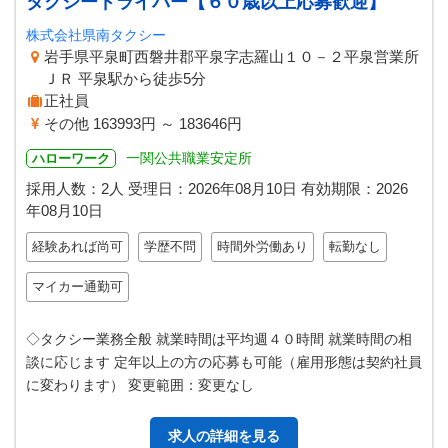
タクシードライバー【６０歳以上応募歓迎】
株式会社県南タクシー
岩手県平泉町西磐井郡平泉字志羅山１０－２平泉営業所
ＪＲ 平泉駅から徒歩5分
正社員
その他 163993円 ～ 183646円
一関公共職業安定所
ハローワーク
採用人数：2人
受理日：
2026年08月10日
有効期限：
2026
年08月10日
経験あれば尚可
学歴不問
時間外労働あり
転勤なし
マイカー通勤可
◇タクシー業務全般 就業時間は平均週４０時間 就業時間の相
談に応じます 定年以上の方の応募も可能（雇用形態は契約社員
に変わります） 変更範囲：変更なし
求人の詳細を見る