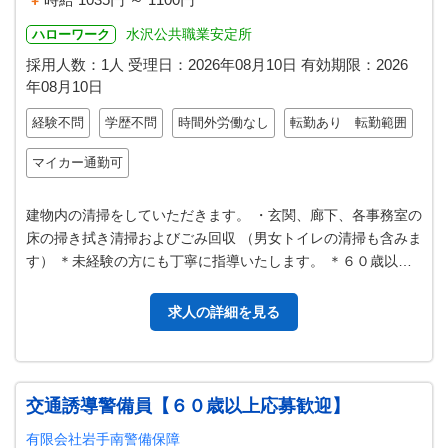
水沢公共職業安定所
ハローワーク
採用人数：1人
受理日：
2026年08月10日
有効期限：
2026
年08月10日
経験不問
学歴不問
時間外労働なし
転勤あり 転勤範囲
マイカー通勤可
建物内の清掃をしていただきます。 ・玄関、廊下、各事務室の
床の掃き拭き清掃およびごみ回収 （男女トイレの清掃も含みま
す） ＊未経験の方にも丁寧に指導いたします。 ＊６０歳以上
シニアの方も応募歓迎いた…
求人の詳細を見る
交通誘導警備員【６０歳以上応募歓迎】
有限会社岩手南警備保障