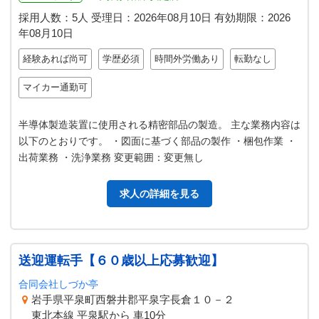
採用人数：5人
受理日：
2026年08月10日
有効期限：
2026
年08月10日
経験あれば尚可
学歴必須
時間外労働あり
転勤なし
マイカー通勤可
半導体製造装置に使用される精密部品の製造。 主な業務内容は
以下のとおりです。 ・図面に基づく部品の製作 ・梱包作業 ・
出荷業務 ・洗浄業務 変更範囲：変更無し
求人の詳細を見る
送迎運転手【６０歳以上応募歓迎】
合同会社しづか亭
岩手県平泉町西磐井郡平泉字長倉１０－２
東北本線 平泉駅から 車10分