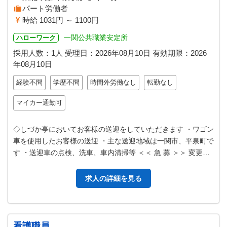
パート労働者
時給 1031円 ～ 1100円
一関公共職業安定所
ハローワーク
採用人数：1人
受理日：
2026年08月10日
有効期限：
2026
年08月10日
経験不問
学歴不問
時間外労働なし
転勤なし
マイカー通勤可
◇しづか亭においてお客様の送迎をしていただきます ・ワゴン
車を使用したお客様の送迎 ・主な送迎地域は一関市、平泉町で
す ・送迎車の点検、洗車、車内清掃等 ＜＜ 急 募 ＞＞ 変更範
囲：変更なし
求人の詳細を見る
看護職員