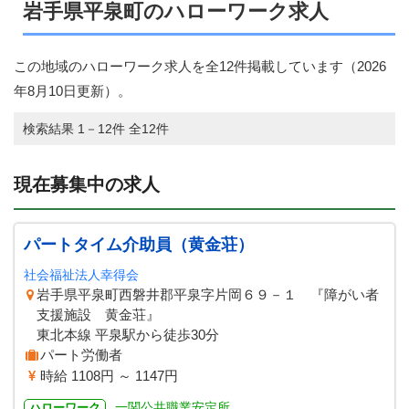
岩手県平泉町のハローワーク求人
この地域のハローワーク求人を全12件掲載しています（
2026
年8月10日
更新）。
検索結果 1－12件 全12件
現在募集中の求人
パートタイム介助員（黄金荘）
社会福祉法人幸得会
岩手県平泉町西磐井郡平泉字片岡６９－１ 『障がい者
支援施設 黄金荘』
東北本線 平泉駅から徒歩30分
パート労働者
時給 1108円 ～ 1147円
一関公共職業安定所
ハローワーク