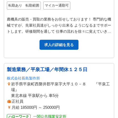
転勤あり 転勤範囲
マイカー通勤可
農機具の販売・買取の業務をお任せしております！ 専門的な機
械ですが、先輩社員達がしっかり出来る ようになるまでサポー
トします。研修期間を通して 仕事の流れを徐々に覚えていきま
しょう！ 別業種、農業未…
求人の詳細を見る
製造業務／平泉工場／年間休１２５日
株式会社長島製作所
岩手県平泉町西磐井郡平泉字大平１０－８ 『平泉工
場』
東北本線 平泉駅から 車5分
正社員
月給 185000円 ～ 250000円
一関公共職業安定所
ハローワーク