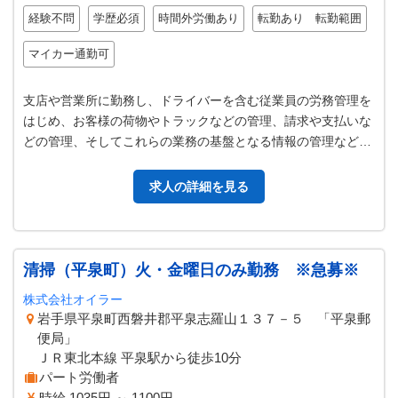
経験不問
学歴必須
時間外労働あり
転勤あり 転勤範囲
マイカー通勤可
支店や営業所に勤務し、ドライバーを含む従業員の労務管理を
はじめ、お客様の荷物やトラックなどの管理、請求や支払いな
どの管理、そしてこれらの業務の基盤となる情報の管理など、
運送事業を総合的に管理していく…
求人の詳細を見る
清掃（平泉町）火・金曜日のみ勤務 ※急募※
株式会社オイラー
岩手県平泉町西磐井郡平泉志羅山１３７－５ 「平泉郵
便局」
ＪＲ東北本線 平泉駅から徒歩10分
パート労働者
時給 1035円 ～ 1100円