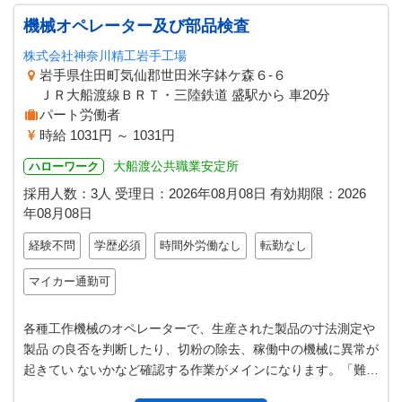
機械オペレーター及び部品検査
株式会社神奈川精工岩手工場
岩手県住田町気仙郡世田米字鉢ケ森６‐６
ＪＲ大船渡線ＢＲＴ・三陸鉄道 盛駅から 車20分
パート労働者
時給 1031円 ～ 1031円
大船渡公共職業安定所
ハローワーク
採用人数：3人
受理日：
2026年08月08日
有効期限：
2026
年08月08日
経験不問
学歴必須
時間外労働なし
転勤なし
マイカー通勤可
各種工作機械のオペレーターで、生産された製品の寸法測定や
製品 の良否を判断したり、切粉の除去、稼働中の機械に異常が
起きてい ないかなど確認する作業がメインになります。「難し
そう…」と 感じる方も安心…