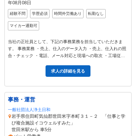
年08月08日
経験不問
学歴必須
時間外労働あり
転勤なし
マイカー通勤可
当社の正社員として、下記の事務業務を担当していただきま
す。 事務業務 ・売上、仕入のデータ入力 ・売上、仕入れの照
合・チェック ・電話、メール対応と現場への取次 ・工場従業
員への対応 総務業務 ・従…
求人の詳細を見る
事務・運営
一般社団法人浄土日和
岩手県住田町気仙郡世田米字本町３１－２ 「仕事と学
び複合施設イコウェルすみた」
世田米駅から 車5分