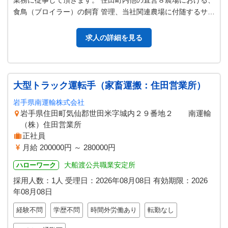
業務に従事して頂きます。 住田町内他の直営８農場における、
食鳥（ブロイラー）の飼育 管理、当社関連農場に付随するサポ
ート作業。 業務内容の変…
求人の詳細を見る
大型トラック運転手（家畜運搬：住田営業所）
岩手県南運輸株式会社
岩手県住田町気仙郡世田米字城内２９番地２ 南運輸
（株）住田営業所
正社員
月給 200000円 ～ 280000円
大船渡公共職業安定所
ハローワーク
採用人数：1人
受理日：
2026年08月08日
有効期限：
2026
年08月08日
経験不問
学歴不問
時間外労働あり
転勤なし