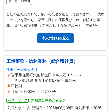
マイカー通勤可
当社の正社員として、以下の業務を担当して頂きます。 ・大型
トラックを運転し、家畜（豚）の運搬及びこれに付随する業
務。 業務の変更範囲：変更なし 主な運行ルート ・気仙郡住田
町内から青森県 三沢市内及…
求人の詳細を見る
工場事務・総務業務（総合職社員）
住田フーズ株式会社
岩手県住田町気仙郡世田米字火石１９－６
ＪＲ大船渡線 ＢＲＴ竹駒駅から 車15分
正社員
月給 203500円 ～ 227000円
大船渡公共職業安定所
ハローワーク
採用人数：1人
受理日：
2026年08月08日
有効期限：
2026