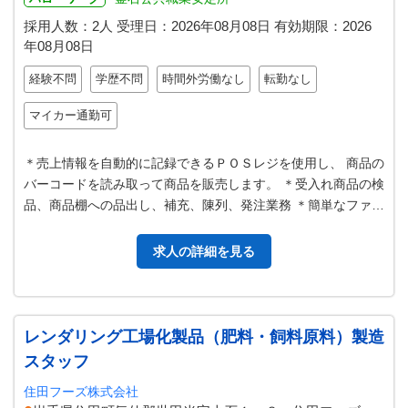
採用人数：2人
受理日：
2026年08月08日
有効期限：
2026
年08月08日
経験不問
学歴不問
時間外労働なし
転勤なし
マイカー通勤可
＊売上情報を自動的に記録できるＰＯＳレジを使用し、 商品の
バーコードを読み取って商品を販売します。 ＊受入れ商品の検
品、商品棚への品出し、補充、陳列、発注業務 ＊簡単なファー
ストフーズの調理 ＊宅配…
求人の詳細を見る
レンダリング工場化製品（肥料・飼料原料）製造
スタッフ
住田フーズ株式会社