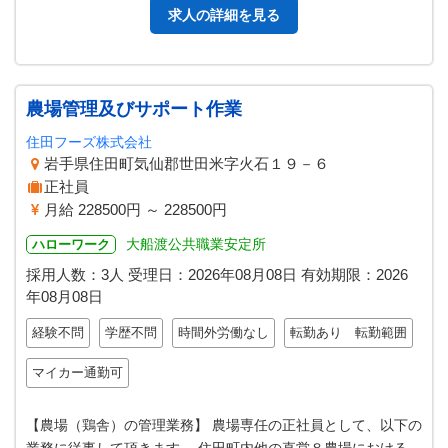
求人の詳細を見る
農場管理及びサポート作業
住田フーズ株式会社
岩手県住田町気仙郡世田米字火石１９－６
正社員
月給 228500円 ～ 228500円
大船渡公共職業安定所
ハローワーク
採用人数：3人
受理日：
2026年08月08日
有効期限：
2026
年08月08日
経験不問
学歴不問
時間外労働なし
転勤あり 転勤範囲
マイカー通勤可
【農場（鶏舎）の管理業務】 農場専任の正社員として、以下の