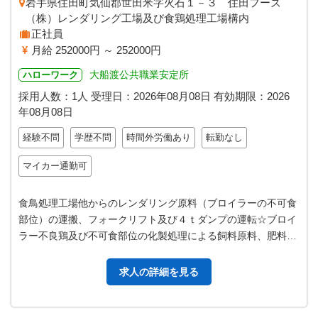
岩手県住田町気仙郡世田米字火石１－３ 住田フーズ
（株）レンダリング工場及び食鶏処理工場構内
正社員
月給 252000円 ～ 252000円
大船渡公共職業安定所
ハローワーク
採用人数：1人
受理日：
2026年08月08日
有効期限：
2026
年08月08日
経験不問
学歴不問
時間外労働あり
転勤なし
マイカー通勤可
食鳥処理工場他からのレンダリング原料（ブロイラーの不可食
部位）の運搬、フォークリフト及び４ｔダンプの運転☆ブロイ
ラー不良鶏及び不可食部位の化製処理による飼料原料、肥料原
料の製造、プラントの管理、製品…
求人の詳細を見る