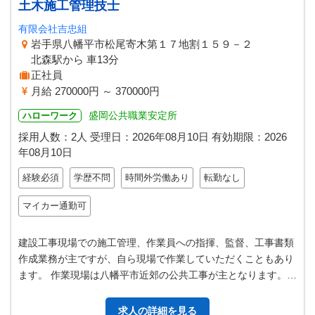
土木施工管理技士
有限会社吉忠組
岩手県八幡平市松尾寄木第１７地割１５９－２
北森駅から 車13分
正社員
月給 270000円 ～ 370000円
盛岡公共職業安定所
ハローワーク
採用人数：2人
受理日：
2026年08月10日
有効期限：
2026
年08月10日
経験必須
学歴不問
時間外労働あり
転勤なし
マイカー通勤可
建設工事現場での施工管理、作業員への指揮、監督、工事書類
作成業務が主ですが、自ら現場で作業していただくこともあり
ます。 作業現場は八幡平市近郊の公共工事が主となります。
（岩手県、八幡平市発注工事）…
求人の詳細を見る