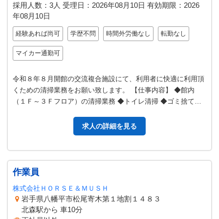
採用人数：3人
受理日：
2026年08月10日
有効期限：
2026
年08月10日
経験あれば尚可
学歴不問
時間外労働なし
転勤なし
マイカー通勤可
令和８年８月開館の交流複合施設にて、利用者に快適に利用頂
くための清掃業務をお願い致します。 【仕事内容】 ◆館内
（１Ｆ～３Ｆフロア）の清掃業務 ◆トイレ清掃 ◆ゴミ捨て業
務 ◆施設内の整理整頓 ◆利…
求人の詳細を見る
作業員
株式会社ＨＯＲＳＥ＆ＭＵＳＨ
岩手県八幡平市松尾寄木第１地割１４８３
北森駅から 車10分