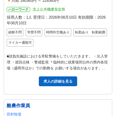
月給 180363円 ～ 228363円
北上公共職業安定所
ハローワーク
採用人数：1人
受理日：
2026年08月10日
有効期限：
2026
年08月10日
経験不問
学歴不問
時間外労働あり
転勤あり 転勤範囲
マイカー通勤可
■請負先施設における常駐警備をしていただきます。 ・出入管
理 ・巡回点検 ・警戒監視 ＊臨時的に就業場所以外の県内各現
場（盛岡市ほか）での勤務を お願いする場合があります。
【変更範囲：変更なし】
求人の詳細を見る
酪農作業員
田村牧場