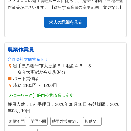
２２０００の衛生管理ルールに従って、 清掃・消毒・各種検査
作業等がございます。 【従事する業務の変更範囲：変更なし】
求人の詳細を見る
農業作業員
合同会社大朗物産ＥＪ
岩手県八幡平市大更第３１地割４６－３
ＩＧＲ大更駅から徒歩34分
パート労働者
時給 1100円 ～ 1200円
盛岡公共職業安定所
ハローワーク
採用人数：1人
受理日：
2026年08月10日
有効期限：
2026
年08月10日
経験不問
学歴不問
時間外労働なし
転勤なし