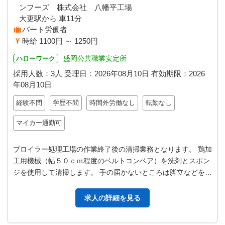
ンフーズ 株式会社 八幡平工場
大更駅から 車11分
パート労働者
時給 1100円 ～ 1250円
盛岡公共職業安定所
ハローワーク
採用人数：3人
受理日：
2026年08月10日
有効期限：
2026
年08月10日
経験不問
学歴不問
時間外労働なし
転勤なし
マイカー通勤可
ブロイラー処理工場の作業終了後の清掃業務となります。 鶏加
工用機械（幅５０ｃｍ程度のベルトコンベア）を洗剤とスポン
ジを使用して清掃します。 手の届かないところは脚立などを使
用します。 その後、洗浄機…
求人の詳細を見る