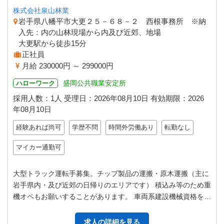
株式会社泉山林業
岩手県八幡平市大更２５－６８－２ 西根事務所 ※納
入先：内の山林現場から内及び近郊、地場
大更駅から徒歩15分
正社員
月給 230000円 ～ 299000円
盛岡公共職業安定所
ハローワーク
採用人数：1人
受理日：
2026年08月10日
有効期限：
2026
年08月10日
経験あれば尚可
学歴不問
時間外労働あり
転勤なし
マイカー通勤可
大型トラック運転手募集。チップ製品の運搬・原木運搬（主に
岩手県内・及び近郊の日帰りのエリアです） 積込み等のため重
機オペもお願いすることがあります。 車両系建設機械資格をお
持ちの方、歓迎します。 一…
求人の詳細を見る