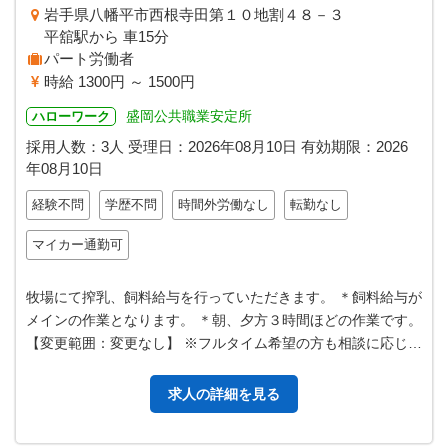
岩手県八幡平市西根寺田第１０地割４８－３
平舘駅から 車15分
パート労働者
時給 1300円 ～ 1500円
盛岡公共職業安定所
ハローワーク
採用人数：3人
受理日：
2026年08月10日
有効期限：
2026
年08月10日
経験不問
学歴不問
時間外労働なし
転勤なし
マイカー通勤可
牧場にて搾乳、飼料給与を行っていただきます。 ＊飼料給与が
メインの作業となります。 ＊朝、夕方３時間ほどの作業です。
【変更範囲：変更なし】 ※フルタイム希望の方も相談に応じま
す。
求人の詳細を見る