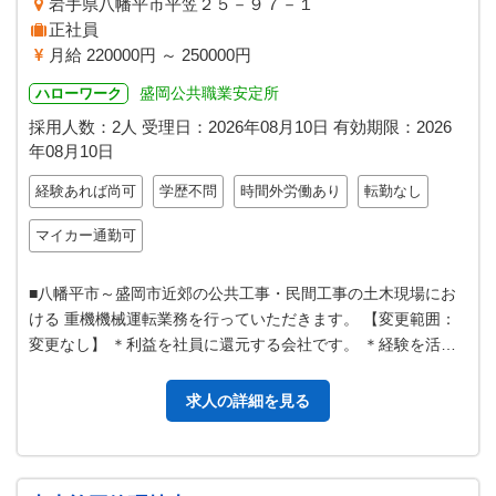
岩手県八幡平市平笠２５－９７－１
正社員
月給 220000円 ～ 250000円
盛岡公共職業安定所
ハローワーク
採用人数：2人
受理日：
2026年08月10日
有効期限：
2026
年08月10日
経験あれば尚可
学歴不問
時間外労働あり
転勤なし
マイカー通勤可
■八幡平市～盛岡市近郊の公共工事・民間工事の土木現場にお
ける 重機機械運転業務を行っていただきます。 【変更範囲：
変更なし】 ＊利益を社員に還元する会社です。 ＊経験を活か
したい方の応募をお待ちして…
求人の詳細を見る