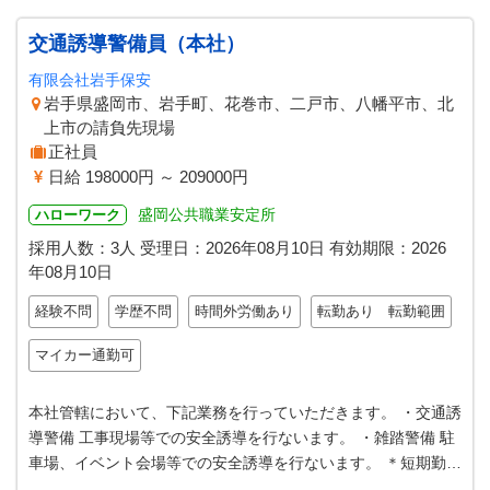
交通誘導警備員（本社）
有限会社岩手保安
岩手県盛岡市、岩手町、花巻市、二戸市、八幡平市、北
上市の請負先現場
正社員
日給 198000円 ～ 209000円
盛岡公共職業安定所
ハローワーク
採用人数：3人
受理日：
2026年08月10日
有効期限：
2026
年08月10日
経験不問
学歴不問
時間外労働あり
転勤あり 転勤範囲
マイカー通勤可
本社管轄において、下記業務を行っていただきます。 ・交通誘
導警備 工事現場等での安全誘導を行ないます。 ・雑踏警備 駐
車場、イベント会場等での安全誘導を行ないます。 ＊短期勤務
も可、長期勤務大歓迎 …