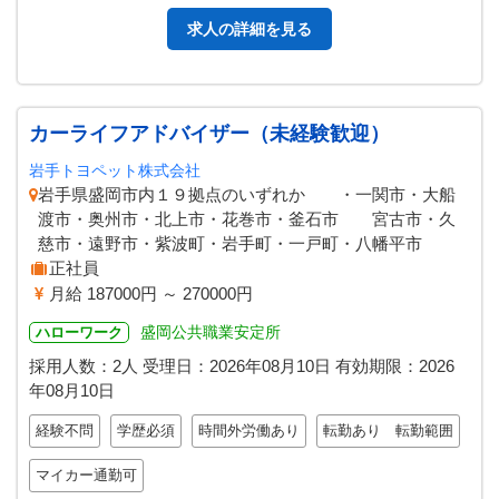
求人の詳細を見る
カーライフアドバイザー（未経験歓迎）
岩手トヨペット株式会社
岩手県盛岡市内１９拠点のいずれか ・一関市・大船
渡市・奥州市・北上市・花巻市・釜石市 宮古市・久
慈市・遠野市・紫波町・岩手町・一戸町・八幡平市
正社員
月給 187000円 ～ 270000円
盛岡公共職業安定所
ハローワーク
採用人数：2人
受理日：
2026年08月10日
有効期限：
2026
年08月10日
経験不問
学歴必須
時間外労働あり
転勤あり 転勤範囲
マイカー通勤可