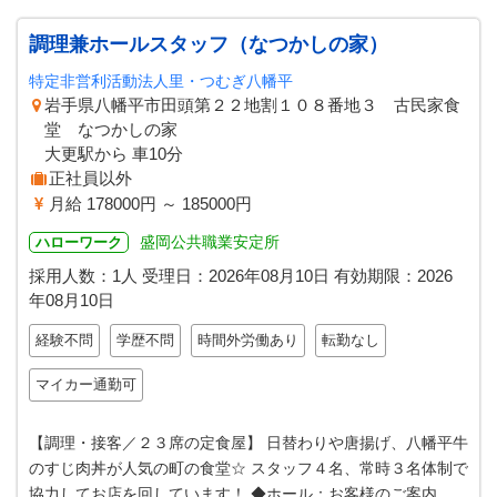
調理兼ホールスタッフ（なつかしの家）
特定非営利活動法人里・つむぎ八幡平
岩手県八幡平市田頭第２２地割１０８番地３ 古民家食
堂 なつかしの家
大更駅から 車10分
正社員以外
月給 178000円 ～ 185000円
盛岡公共職業安定所
ハローワーク
採用人数：1人
受理日：
2026年08月10日
有効期限：
2026
年08月10日
経験不問
学歴不問
時間外労働あり
転勤なし
マイカー通勤可
【調理・接客／２３席の定食屋】 日替わりや唐揚げ、八幡平牛
のすじ肉丼が人気の町の食堂☆ スタッフ４名、常時３名体制で
協力してお店を回しています！ ◆ホール：お客様のご案内、注