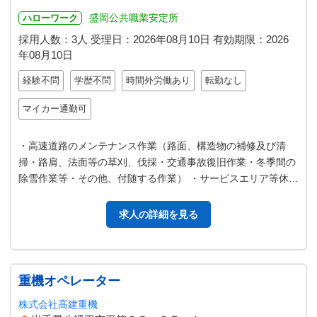
盛岡公共職業安定所
ハローワーク
採用人数：3人
受理日：
2026年08月10日
有効期限：
2026
年08月10日
経験不問
学歴不問
時間外労働あり
転勤なし
マイカー通勤可
・高速道路のメンテナンス作業（路面、構造物の補修及び清
掃・路肩、法面等の草刈、伐採・交通事故復旧作業・冬季間の
除雪作業等・その他、付随する作業） ・サービスエリア等休憩
施設内の清掃、植栽作業 ・作業…
求人の詳細を見る
重機オペレーター
株式会社高建重機