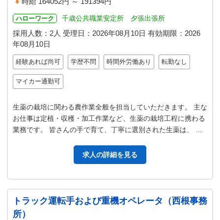
時給 164052円 ～ 191394円
千歳公共職業安定所 夕張出張所
ハローワーク
採用人数：2人
受理日：
2026年08月10日
有効期限：
2026
年08月10日
経験あれば尚可
学歴不問
時間外労働あり
転勤なし
マイカー通勤可
生薬の栽培に関わる農作業全般を担当していただきます。 主な
お仕事は定植・収穫・加工作業など、生薬の栽培工程に携わる
業務です。 皆さんの手で育て、丁寧に選別された生薬は、 最
終的にツムラの医薬品として…
求人の詳細を見る
トラック運転手および重機オペレータ（西根事務
所）