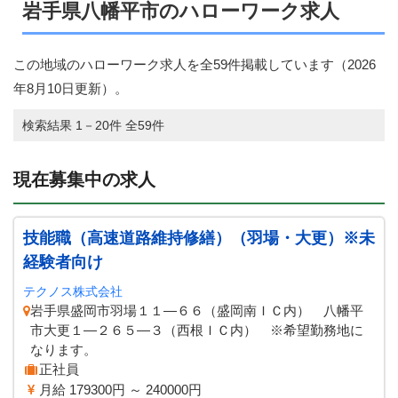
岩手県八幡平市のハローワーク求人
この地域のハローワーク求人を全59件掲載しています（
2026
年8月10日
更新）。
検索結果 1－20件 全59件
現在募集中の求人
技能職（高速道路維持修繕）（羽場・大更）※未
経験者向け
テクノス株式会社
岩手県盛岡市羽場１１―６６（盛岡南ＩＣ内） 八幡平
市大更１―２６５―３（西根ＩＣ内） ※希望勤務地に
なります。
正社員
月給 179300円 ～ 240000円