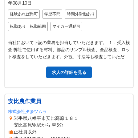
年08月10日
経験あれば尚可
学歴不問
時間外労働あり
転勤あり 転勤範囲
マイカー通勤可
当社において下記の業務を担当していただきます。 １．受入検
査 弊社で使用する材料、部品のサンプル検査、全品検査、ロッ
ト検査をしていただきます。外観、寸法等も検査していただき
ます。検査合格だったものは…
求人の詳細を見る
安比農作業員
株式会社夕張ツムラ
岩手県八幡平市安比高原１８１
安比高原駅駅から 車5分
正社員以外