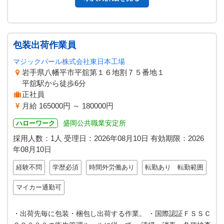
包装出荷作業員
マジックパール株式会社東日本工場
岩手県八幡平市平舘第１６地割７５番地１
平舘駅から徒歩6分
正社員
月給 165000円 ～ 180000円
盛岡公共職業安定所
ハローワーク
採用人数：1人
受理日：
2026年08月10日
有効期限：
2026
年08月10日
経験不問
学歴必須
時間外労働あり
転勤あり 転勤範囲
マイカー通勤可
・出荷先毎に包装・梱包し出荷する作業。 ・国際認証ＦＳＳＣ