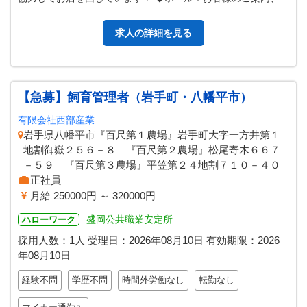
文取り、料理・ドリンクの…
求人の詳細を見る
【急募】飼育管理者（岩手町・八幡平市）
有限会社西部産業
岩手県八幡平市『百尺第１農場』岩手町大字一方井第１
地割御嶽２５６－８ 『百尺第２農場』松尾寄木６６７
－５９ 『百尺第３農場』平笠第２４地割７１０－４０
正社員
月給 250000円 ～ 320000円
盛岡公共職業安定所
ハローワーク
採用人数：1人
受理日：
2026年08月10日
有効期限：
2026
年08月10日
経験不問
学歴不問
時間外労働なし
転勤なし