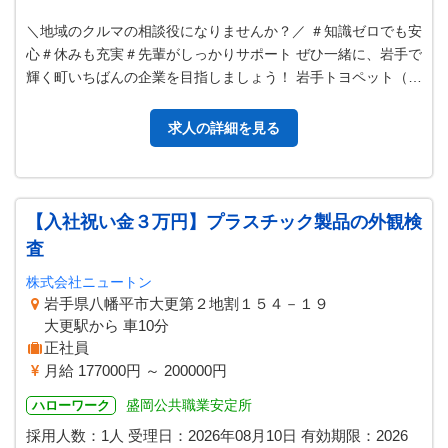
＼地域のクルマの相談役になりませんか？／ ＃知識ゼロでも安
心＃休みも充実＃先輩がしっかりサポート ぜひ一緒に、岩手で
輝く町いちばんの企業を目指しましょう！ 岩手トヨペット（１
９拠点のいずれか）にて、…
求人の詳細を見る
【入社祝い金３万円】プラスチック製品の外観検
査
株式会社ニュートン
岩手県八幡平市大更第２地割１５４－１９
大更駅から 車10分
正社員
月給 177000円 ～ 200000円
盛岡公共職業安定所
ハローワーク
採用人数：1人
受理日：
2026年08月10日
有効期限：
2026