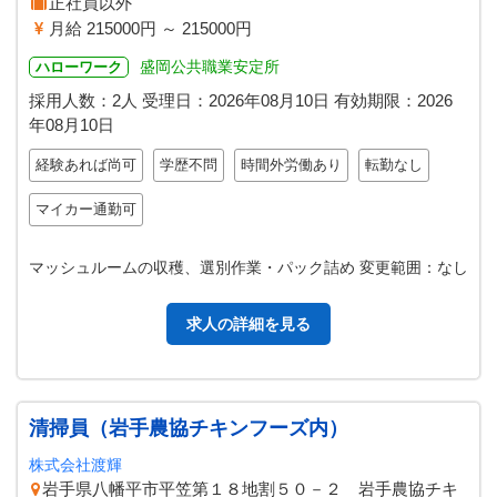
正社員以外
月給 215000円 ～ 215000円
盛岡公共職業安定所
ハローワーク
採用人数：2人
受理日：
2026年08月10日
有効期限：
2026
年08月10日
経験あれば尚可
学歴不問
時間外労働あり
転勤なし
マイカー通勤可
マッシュルームの収穫、選別作業・パック詰め 変更範囲：なし
求人の詳細を見る
清掃員（岩手農協チキンフーズ内）
株式会社渡輝
岩手県八幡平市平笠第１８地割５０－２ 岩手農協チキ