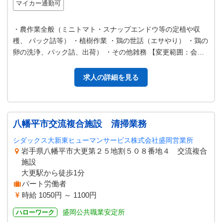
マイカー通勤可
・農作業全般（ミニトマト・スナップエンドウ等の定植や収
穫、 パック詰等） ・植樹作業 ・鶏の世話（エサやり） ・鶏の
卵の洗浄、パック詰、出荷） ・その他雑務 【変更範囲：会社
の定める業務】
求人の詳細を見る
八幡平市交流複合施設 清掃業務
シダックス大新東ヒューマンサービス株式会社盛岡営業所
岩手県八幡平市大更第２５地割５０８番地４ 交流複合
施設
大更駅から徒歩1分
パート労働者
時給 1050円 ～ 1100円
盛岡公共職業安定所
ハローワーク