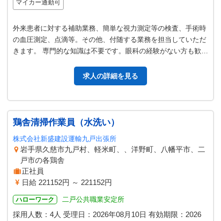
マイカー通勤可
外来患者に対する補助業務、簡単な視力測定等の検査、手術時
の血圧測定、点滴等。その他、付随する業務を担当していただ
きます。 専門的な知識は不要です。眼科の経験がない方も歓迎
いたします。丁寧に御指導いた…
求人の詳細を見る
鶏舎清掃作業員（水洗い）
株式会社新盛建設運輸九戸出張所
岩手県久慈市九戸村、軽米町、、洋野町、八幡平市、二
戸市の各鶏舎
正社員
日給 221152円 ～ 221152円
二戸公共職業安定所
ハローワーク
採用人数：4人
受理日：
2026年08月10日
有効期限：
2026