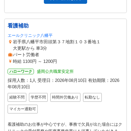
看護補助
エールクリニック八幡平
岩手県八幡平市田頭第３７地割１０３番地１
大更駅から 車3分
パート労働者
時給 1100円 ～ 1200円
盛岡公共職業安定所
ハローワーク
採用人数：1人
受理日：
2026年08月10日
有効期限：
2026
年08月10日
経験不問
学歴不問
時間外労働あり
転勤なし
マイカー通勤可
看護補助のお仕事が中心ですが、事務で欠員が出た場合にはク