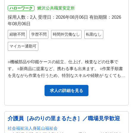
鰍沢公共職業安定所
ハローワーク
採用人数：2人
受理日：
2026年08月06日
有効期限：
2026
年08月06日
経験不問
学歴不問
時間外労働なし
転勤なし
マイカー通勤可
○機械部品や印鑑ケースの組立、仕上げ、検査などの仕事で
す。 ○新商品に提案など、携わる事も出来ます。 ○作業手順書
を見ながら作業を行うため、特別なスキルや経験が なくても、
安心して働けます。 〇未経…
求人の詳細を見る
介護員［みのりの里まるたき］／職場見学歓迎
社会福祉法人身延山福祉会