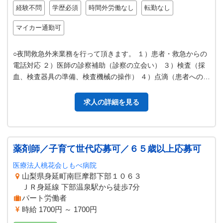
経験不問
学歴必須
時間外労働なし
転勤なし
マイカー通勤可
○夜間救急外来業務を行って頂きます。 １）患者・救急からの
電話対応 ２）医師の診察補助（診察の立会い） ３）検査（採
血、検査器具の準備、検査機械の操作） ４）点滴（患者への点
滴及び経過監察） ５）処…
求人の詳細を見る
薬剤師／子育て世代応募可／６５歳以上応募可
医療法人桃花会しもべ病院
山梨県身延町南巨摩郡下部１０６３
ＪＲ身延線 下部温泉駅から徒歩7分
パート労働者
時給 1700円 ～ 1700円