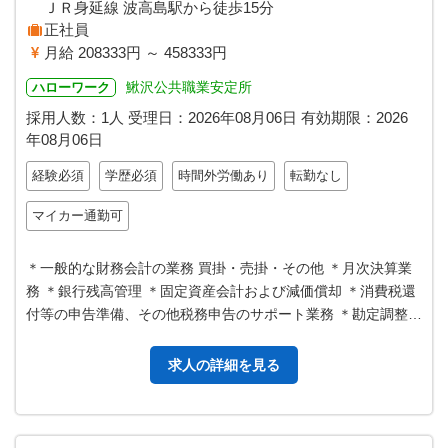
ＪＲ身延線 波高島駅から徒歩15分
正社員
月給 208333円 ～ 458333円
鰍沢公共職業安定所
ハローワーク
採用人数：1人
受理日：
2026年08月06日
有効期限：
2026
年08月06日
経験必須
学歴必須
時間外労働あり
転勤なし
マイカー通勤可
＊一般的な財務会計の業務 買掛・売掛・その他 ＊月次決算業
務 ＊銀行残高管理 ＊固定資産会計および減価償却 ＊消費税還
付等の申告準備、その他税務申告のサポート業務 ＊勘定調整プ
ロセス ＊外部監査人に…
求人の詳細を見る