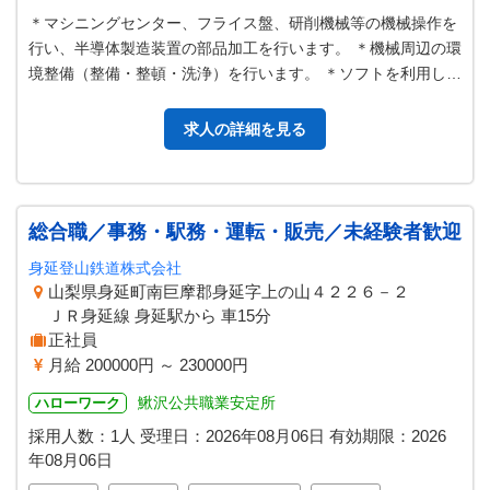
＊マシニングセンター、フライス盤、研削機械等の機械操作を
行い、半導体製造装置の部品加工を行います。 ＊機械周辺の環
境整備（整備・整頓・洗浄）を行います。 ＊ソフトを利用しプ
ログラム制作をパソコンで…
求人の詳細を見る
総合職／事務・駅務・運転・販売／未経験者歓迎
身延登山鉄道株式会社
山梨県身延町南巨摩郡身延字上の山４２２６－２
ＪＲ身延線 身延駅から 車15分
正社員
月給 200000円 ～ 230000円
鰍沢公共職業安定所
ハローワーク
採用人数：1人
受理日：
2026年08月06日
有効期限：
2026
年08月06日