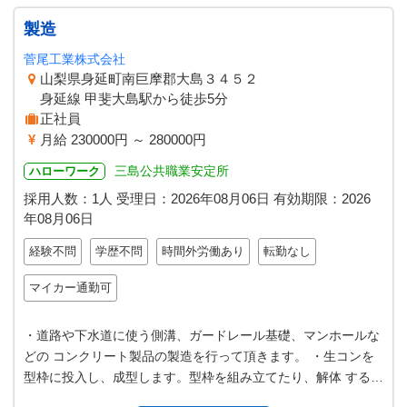
製造
菅尾工業株式会社
山梨県身延町南巨摩郡大島３４５２
身延線 甲斐大島駅から徒歩5分
正社員
月給 230000円 ～ 280000円
三島公共職業安定所
ハローワーク
採用人数：1人
受理日：
2026年08月06日
有効期限：
2026
年08月06日
経験不問
学歴不問
時間外労働あり
転勤なし
マイカー通勤可
・道路や下水道に使う側溝、ガードレール基礎、マンホールな
どの コンクリート製品の製造を行って頂きます。 ・生コンを
型枠に投入し、成型します。型枠を組み立てたり、解体 する作
業もあります。 ・天井クレ…