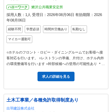
鰍沢公共職業安定所
ハローワーク
採用人数：1人
受理日：
2026年08月06日
有効期限：
2026
年08月06日
経験不問
学歴必須
時間外労働あり
転勤なし
マイカー通勤可
○ホテルのフロント・ロビー・ダイニングルームでお客様へ接
客対応を行います。 ○レストランの準備、片付け、ホテル内外
の環境整備等を行います ○幹部候補への登用の可能性あり ＊住
込みも可能です。 変更範…
求人の詳細を見る
土木工事業／各種免許取得制度あり
出羽建設株式会社