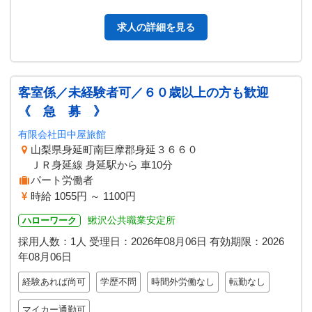
ています。 「働き方改革…
求人の詳細を見る
客室係／未経験者可／６０歳以上の方も歓迎
《 急 募 》
有限会社田中屋旅館
山梨県身延町南巨摩郡身延３６６０
ＪＲ身延線 身延駅から 車10分
パート労働者
時給 1055円 ～ 1100円
鰍沢公共職業安定所
ハローワーク
採用人数：1人
受理日：
2026年08月06日
有効期限：
2026
年08月06日
経験あれば尚可
学歴不問
時間外労働なし
転勤なし
マイカー通勤可