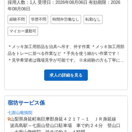
採用人数：1人
受理日：
2026年08月06日
有効期限：
2026
年08月06日
経験不問
学歴不問
時間外労働なし
転勤なし
マイカー通勤可
＊メッキ加工用部品を治具へ吊す、外す作業 ＊メッキ加工用部
品をトレーに並べる作業など ＊手先を使う細かい作業です！
＊見学希望者は職場見学が可能です。 ※未経験の方も丁寧に指
導しますので、安心してご…
求人の詳細を見る
宿坊サービス係
七面山敬慎院
山梨県身延町南巨摩郡身延４２１７－１ ＪＲ身延線
波高島駅～七面山登山口駐車場 車で約２４分 登山口
～七面山敬慎院 徒歩で約３～４時間