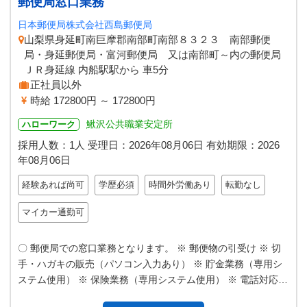
郵便局窓口業務
日本郵便局株式会社西島郵便局
山梨県身延町南巨摩郡南部町南部８３２３ 南部郵便
局・身延郵便局・富河郵便局 又は南部町～内の郵便局
ＪＲ身延線 内船駅駅から 車5分
正社員以外
時給 172800円 ～ 172800円
鰍沢公共職業安定所
ハローワーク
採用人数：1人
受理日：
2026年08月06日
有効期限：
2026
年08月06日
経験あれば尚可
学歴必須
時間外労働あり
転勤なし
マイカー通勤可
〇 郵便局での窓口業務となります。 ※ 郵便物の引受け ※ 切
手・ハガキの販売（パソコン入力あり） ※ 貯金業務（専用シ
ステム使用） ※ 保険業務（専用システム使用） ※ 電話対応
変更範囲：変更な…