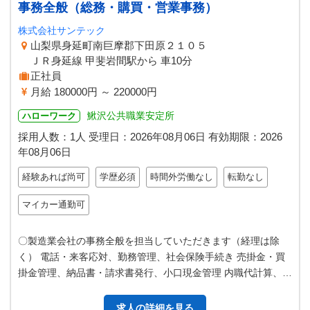
事務全般（総務・購買・営業事務）
株式会社サンテック
山梨県身延町南巨摩郡下田原２１０５
ＪＲ身延線 甲斐岩間駅から 車10分
正社員
月給 180000円 ～ 220000円
鰍沢公共職業安定所
ハローワーク
採用人数：1人
受理日：
2026年08月06日
有効期限：
2026
年08月06日
経験あれば尚可
学歴必須
時間外労働なし
転勤なし
マイカー通勤可
〇製造業会社の事務全般を担当していただきます（経理は除
く） 電話・来客応対、勤務管理、社会保険手続き 売掛金・買
掛金管理、納品書・請求書発行、小口現金管理 内職代計算、材
料の発注、仕入れ処理 他 （…
求人の詳細を見る