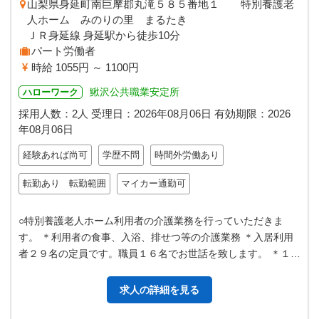
山梨県身延町南巨摩郡丸滝５８５番地１ 特別養護老
人ホーム みのりの里 まるたき
ＪＲ身延線 身延駅から徒歩10分
パート労働者
時給 1055円 ～ 1100円
鰍沢公共職業安定所
ハローワーク
採用人数：2人
受理日：
2026年08月06日
有効期限：
2026
年08月06日
経験あれば尚可
学歴不問
時間外労働あり
転勤あり 転勤範囲
マイカー通勤可
○特別養護老人ホーム利用者の介護業務を行っていただきま
す。 ＊利用者の食事、入浴、排せつ等の介護業務 ＊入居利用
者２９名の定員です。職員１６名でお世話を致します。 ＊１ユ
ニット９～１０名の利用者の介…
求人の詳細を見る