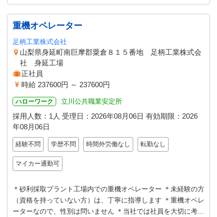
重機オペレーター
足柄工業株式会社
山梨県身延町南巨摩郡粟倉８１５番地 足柄工業株式会
社 身延工場
正社員
時給 237600円 ～ 237600円
立川公共職業安定所
ハローワーク
採用人数：1人
受理日：
2026年08月06日
有効期限：
2026
年08月06日
経験不問
学歴不問
時間外労働なし
転勤なし
マイカー通勤可
＊砂利採取プラント工場内での重機オペレーター ＊未経験の方
（資格を持っていない方）は、丁寧に指導します ＊重機オペレ
ーターなので、性別は問いません ＊当社では社員を大切に考え