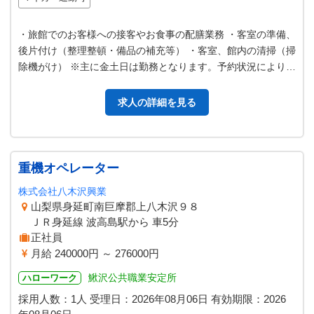
・旅館でのお客様への接客やお食事の配膳業務 ・客室の準備、
後片付け（整理整頓・備品の補充等） ・客室、館内の清掃（掃
除機がけ） ※主に金土日は勤務となります。予約状況により変
動あり。 ※アットホーム…
求人の詳細を見る
重機オペレーター
株式会社八木沢興業
山梨県身延町南巨摩郡上八木沢９８
ＪＲ身延線 波高島駅から 車5分
正社員
月給 240000円 ～ 276000円
鰍沢公共職業安定所
ハローワーク
採用人数：1人
受理日：
2026年08月06日
有効期限：
2026