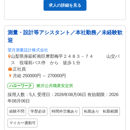
求人の詳細を見る
測量・設計等アシスタント／本社勤務／未経験歓
迎
望月測量設計株式会社
山梨県身延町南巨摩郡梅平２４８３－７４ 山交バ
ス 役場前バス停 から 徒歩１分
正社員
月給 250000円 ～ 270000円
鰍沢公共職業安定所
ハローワーク
採用人数：5人
受理日：
2026年08月06日
有効期限：
2026
年08月06日
経験不問
学歴必須
時間外労働あり
転勤あり 転勤範囲
マイカー通勤可