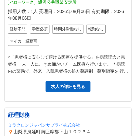
鰍沢公共職業安定所
ハローワーク
採用人数：1人
受理日：
2026年08月06日
有効期限：
2026
年08月06日
経験不問
学歴必須
時間外労働なし
転勤なし
マイカー通勤可
○「患者様に安心して頂ける医療を提供する」を病院理念と患
者様 一人一人に、きめ細かいチーム医療を行います。 ＊病院
内の薬局で、外来・入院患者様の処方薬調剤・薬剤指導を 行
う。 ＊薬剤の発注と在庫管理…
求人の詳細を見る
経理財務
ミラクロンジャパンサプライ株式会社
山梨県身延町南巨摩郡下山１０２３４