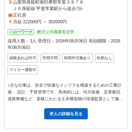
山梨県身延町南巨摩郡常葉３８７８
ＪＲ身延線 甲斐常葉駅から徒歩7分
正社員
月給 222000円 ～ 302000円
鰍沢公共職業安定所
ハローワーク
採用人数：3人
受理日：
2026年08月06日
有効期限：
2026
年08月06日
経験あれば尚可
学歴不問
時間外労働あり
転勤なし
マイカー通勤可
○主な仕事は、安全で快適なインフラを構築するための工事計
画、 設計、予算管理です。具体的には、河川改修、災害復旧、
道路整備など、多岐にわたる土木構造物の現場監督として施工
管理を行います。 ○施工管理…
求人の詳細を見る