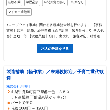
経験不問
学歴必須
時間外労働あり
転勤なし
マイカー通勤可
○ロープウェイ事業に関わる各種業務全般を行います。 【事務
業務】庶務、総務、経理事務（給与計算・伝票仕分けや その他
会計全般）等 【駅務業務】窓口、出改札、旅客対応、精算処
理、営業事務（顧客 管理・…
求人の詳細を見る
製造補助（軽作業）／未経験歓迎／子育て世代歓
迎
株式会社創明社
山梨県身延町南巨摩郡一色１３５０
ＪＲ身延線 下部温泉駅から 車7分
パート労働者
時給 1060円 ～ 1200円