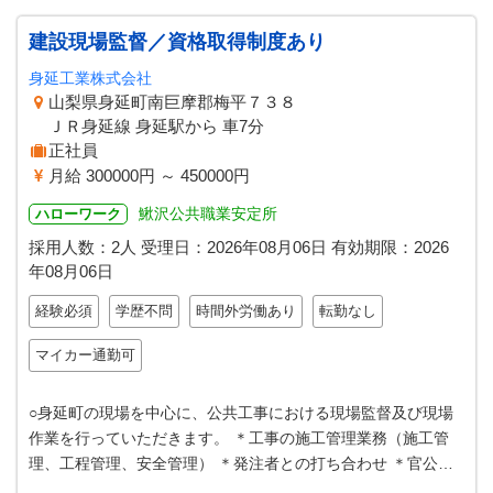
建設現場監督／資格取得制度あり
身延工業株式会社
山梨県身延町南巨摩郡梅平７３８
ＪＲ身延線 身延駅から 車7分
正社員
月給 300000円 ～ 450000円
鰍沢公共職業安定所
ハローワーク
採用人数：2人
受理日：
2026年08月06日
有効期限：
2026
年08月06日
経験必須
学歴不問
時間外労働あり
転勤なし
マイカー通勤可
○身延町の現場を中心に、公共工事における現場監督及び現場
作業を行っていただきます。 ＊工事の施工管理業務（施工管
理、工程管理、安全管理） ＊発注者との打ち合わせ ＊官公庁
提出用の書類作成（パソコン使…