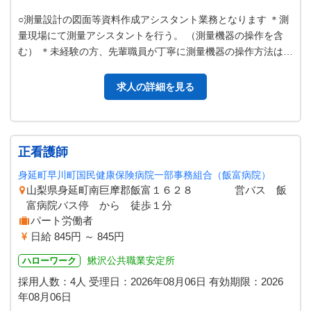
○測量設計の図面等資料作成アシスタント業務となります ＊測
量現場にて測量アシスタントを行う。 （測量機器の操作を含
む） ＊未経験の方、先輩職員が丁寧に測量機器の操作方法はご
指導いた しますのでご安心…
求人の詳細を見る
正看護師
身延町早川町国民健康保険病院一部事務組合（飯富病院）
山梨県身延町南巨摩郡飯富１６２８ 営バス 飯
富病院バス停 から 徒歩１分
パート労働者
日給 845円 ～ 845円
鰍沢公共職業安定所
ハローワーク
採用人数：4人
受理日：
2026年08月06日
有効期限：
2026
年08月06日