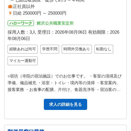
正社員以外
日給 250000円 ～ 250000円
鰍沢公共職業安定所
ハローワーク
採用人数：3人
受理日：
2026年08月06日
有効期限：
2026
年08月06日
経験あれば尚可
学歴不問
時間外労働あり
転勤なし
マイカー通勤可
○宿坊（寺院の宿泊施設）でのお仕事です。 ・客室の清掃及び
準備、備品補充 ・浴室・トイレ・境内等の清掃 ・客室案内、
接客業務 ・お食事の配膳、片付け、食器洗浄等 ・宿泊客の荷
物運搬（モノレールによる…
求人の詳細を見る