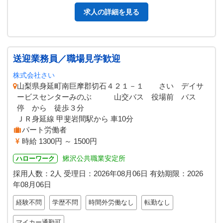
求人の詳細を見る
送迎業務員／職場見学歓迎
株式会社さい
山梨県身延町南巨摩郡切石４２１－１ さい デイサ
ービスセンターみのぶ 山交バス 役場前 バス
停 から 徒歩３分
ＪＲ身延線 甲斐岩間駅から 車10分
パート労働者
時給 1300円 ～ 1500円
鰍沢公共職業安定所
ハローワーク
採用人数：2人
受理日：
2026年08月06日
有効期限：
2026
年08月06日
経験不問
学歴不問
時間外労働なし
転勤なし
マイカー通勤可