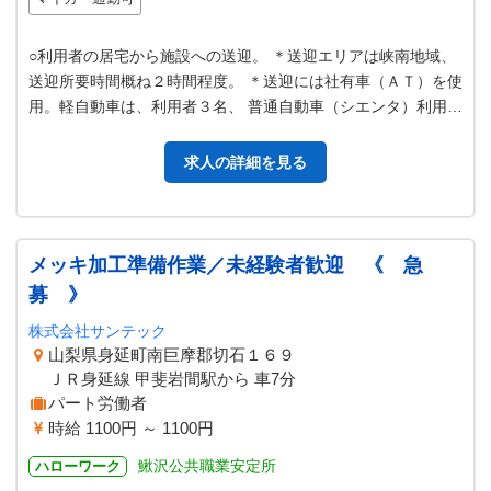
○利用者の居宅から施設への送迎。 ＊送迎エリアは峡南地域、
送迎所要時間概ね２時間程度。 ＊送迎には社有車（ＡＴ）を使
用。軽自動車は、利用者３名、 普通自動車（シエンタ）利用者
４名から５名。 ＊利用者…
求人の詳細を見る
メッキ加工準備作業／未経験者歓迎 《 急
募 》
株式会社サンテック
山梨県身延町南巨摩郡切石１６９
ＪＲ身延線 甲斐岩間駅から 車7分
パート労働者
時給 1100円 ～ 1100円
鰍沢公共職業安定所
ハローワーク