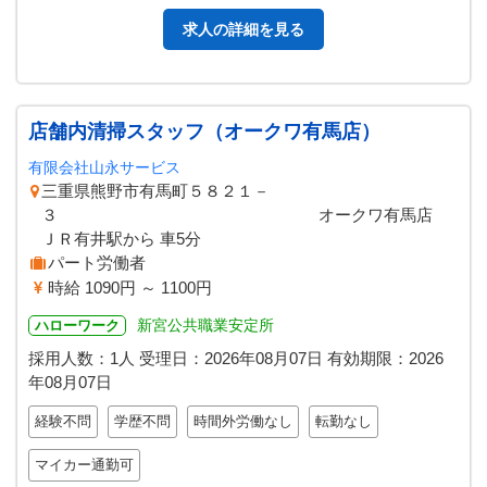
求人の詳細を見る
店舗内清掃スタッフ（オークワ有馬店）
有限会社山永サービス
三重県熊野市有馬町５８２１－
３ オークワ有馬店
ＪＲ有井駅から 車5分
パート労働者
時給 1090円 ～ 1100円
新宮公共職業安定所
ハローワーク
採用人数：1人
受理日：
2026年08月07日
有効期限：
2026
年08月07日
経験不問
学歴不問
時間外労働なし
転勤なし
マイカー通勤可