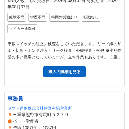
採用人数：1人
受理日：
2026年08月07日
有効期限：
2026
年08月07日
経験不問
学歴不問
時間外労働あり
転勤なし
マイカー通勤可
車載スイッチの組立／検査をしていただきます。 リード線の加
工・切断・ボンド注入・リーク検査・外観検査・梱包 ※座り作
業の多い職場となっていますが、立ち作業もあります。 ※重量
物は無く、クリーンな職場…
求人の詳細を見る
事務員
ヤマト運輸株式会社熊野有馬営業所
三重県熊野市有馬町５２７０
パート労働者
時給 1087円 ～ 1087円