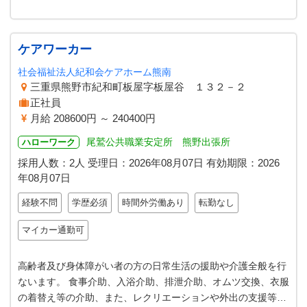
ケアワーカー
社会福祉法人紀和会ケアホーム熊南
三重県熊野市紀和町板屋字板屋谷 １３２－２
正社員
月給 208600円 ～ 240400円
尾鷲公共職業安定所 熊野出張所
ハローワーク
採用人数：2人
受理日：
2026年08月07日
有効期限：
2026
年08月07日
経験不問
学歴必須
時間外労働あり
転勤なし
マイカー通勤可
高齢者及び身体障がい者の方の日常生活の援助や介護全般を行
ないます。 食事介助、入浴介助、排泄介助、オムツ交換、衣服
の着替え等の介助、また、レクリエーションや外出の支援等日