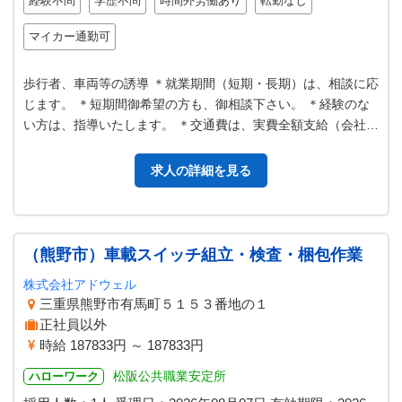
経験不問
学歴不問
時間外労働あり
転勤なし
マイカー通勤可
歩行者、車両等の誘導 ＊就業期間（短期・長期）は、相談に応
じます。 ＊短期間御希望の方も、御相談下さい。 ＊経験のな
い方は、指導いたします。 ＊交通費は、実費全額支給（会社指
定のガソリンスタンドにて…
求人の詳細を見る
（熊野市）車載スイッチ組立・検査・梱包作業
株式会社アドウェル
三重県熊野市有馬町５１５３番地の１
正社員以外
時給 187833円 ～ 187833円
松阪公共職業安定所
ハローワーク