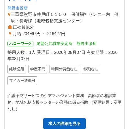
熊野市役所
三重県熊野市井戸町１１５０ 保健福祉センター内 健
康・長寿課（地域包括支援センター）
正社員以外
月給 204967円 ～ 216427円
尾鷲公共職業安定所 熊野出張所
ハローワーク
採用人数：1人
受理日：
2026年08月07日
有効期限：
2026
年08月07日
経験必須
学歴不問
時間外労働なし
転勤なし
マイカー通勤可
介護予防サービスのケアマネジメント業務、高齢者の相談業
務、地域包括支援センターの業務に係る補助 （変更範囲：変更
なし）
求人の詳細を見る