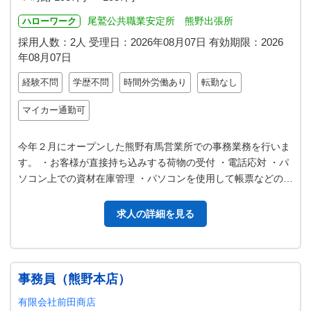
尾鷲公共職業安定所 熊野出張所
ハローワーク
採用人数：2人
受理日：
2026年08月07日
有効期限：
2026
年08月07日
経験不問
学歴不問
時間外労働あり
転勤なし
マイカー通勤可
今年２月にオープンした熊野有馬営業所での事務業務を行いま
す。 ・お客様が直接持ち込みする荷物の受付 ・電話応対 ・パ
ソコン上での資材在庫管理 ・パソコンを使用して帳票などの入
力 ・その他伝票整理など…
求人の詳細を見る
事務員（熊野本店）
有限会社前田商店