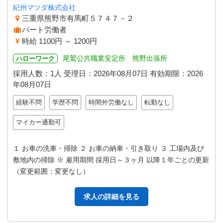
紀州マツダ株式会社
三重県熊野市有馬町５７４７－２
パート労働者
時給 1100円 ～ 1200円
尾鷲公共職業安定所 熊野出張所
ハローワーク
採用人数：1人
受理日：
2026年08月07日
有効期限：
2026
年08月07日
経験不問
学歴不問
時間外労働なし
転勤なし
マイカー通勤可
１ お車の洗車・掃除 ２ お車の納車・引き取り ３ 工場内及び
敷地内の掃除 ※ 雇用期間 採用日～３ヶ月 以降１年ごとの更新
（変更範囲：変更なし）
求人の詳細を見る