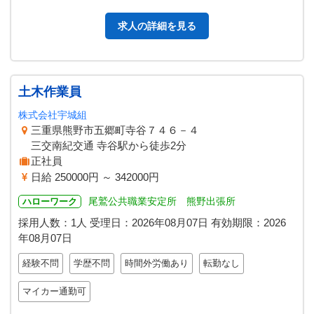
常生活全般の介護業務に従事し…
求人の詳細を見る
土木作業員
株式会社宇城組
三重県熊野市五郷町寺谷７４６－４
三交南紀交通 寺谷駅から徒歩2分
正社員
日給 250000円 ～ 342000円
尾鷲公共職業安定所 熊野出張所
ハローワーク
採用人数：1人
受理日：
2026年08月07日
有効期限：
2026
年08月07日
経験不問
学歴不問
時間外労働あり
転勤なし
マイカー通勤可