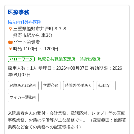
医療事務
協立内科外科医院
三重県熊野市井戸町３７８
熊野市駅から 車3分
パート労働者
時給 1100円 ～ 1200円
尾鷲公共職業安定所 熊野出張所
ハローワーク
採用人数：1人
受理日：
2026年08月07日
有効期限：
2026
年08月07日
経験あれば尚可
学歴必須
時間外労働あり
転勤なし
マイカー通勤可
来院患者さんの受付・会計業務、電話応対、レセプト等の医療
事務業務、お薬の準備等が主な業務です。 （変更範囲：他部署
業務など全ての業務への配置転換あり）