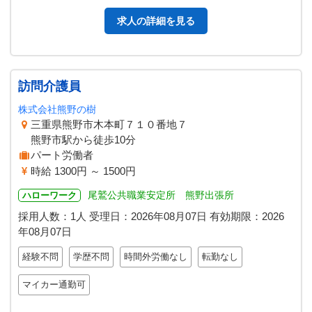
プを用いてフロアや浴室など…
求人の詳細を見る
訪問介護員
株式会社熊野の樹
三重県熊野市木本町７１０番地７
熊野市駅から徒歩10分
パート労働者
時給 1300円 ～ 1500円
尾鷲公共職業安定所 熊野出張所
ハローワーク
採用人数：1人
受理日：
2026年08月07日
有効期限：
2026
年08月07日
経験不問
学歴不問
時間外労働なし
転勤なし
マイカー通勤可