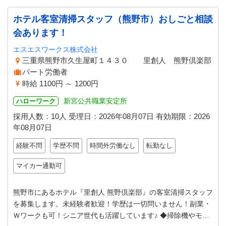
ホテル客室清掃スタッフ（熊野市）おしごと相談
会あります！
エスエスワークス株式会社
三重県熊野市久生屋町１４３０ 里創人 熊野倶楽部
パート労働者
時給 1100円 ～ 1200円
新宮公共職業安定所
ハローワーク
採用人数：10人
受理日：
2026年08月07日
有効期限：
2026
年08月07日
経験不問
学歴不問
時間外労働なし
転勤なし
マイカー通勤可
熊野市にあるホテル『里創人 熊野倶楽部』の客室清掃スタッフ
を募集します。未経験者歓迎！学歴は一切問いません！副業・
Ｗワークも可！シニア世代も活躍しています♪ ◆掃除機やモッ