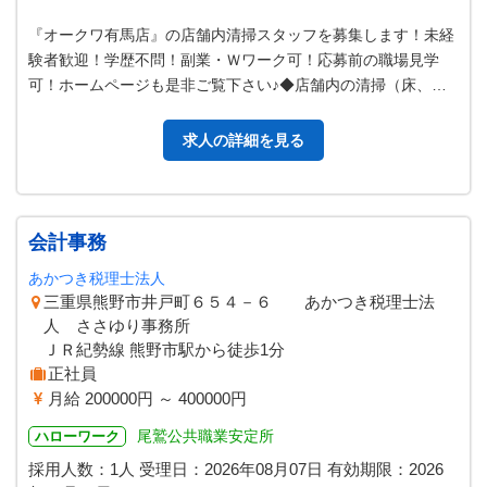
『オークワ有馬店』の店舗内清掃スタッフを募集します！未経
験者歓迎！学歴不問！副業・Ｗワーク可！応募前の職場見学
可！ホームページも是非ご覧下さい♪◆店舗内の清掃（床、ガ
ラス、トイレ清掃、ゴミ回収含む）…
求人の詳細を見る
会計事務
あかつき税理士法人
三重県熊野市井戸町６５４－６ あかつき税理士法
人 ささゆり事務所
ＪＲ紀勢線 熊野市駅から徒歩1分
正社員
月給 200000円 ～ 400000円
尾鷲公共職業安定所
ハローワーク
採用人数：1人
受理日：
2026年08月07日
有効期限：
2026