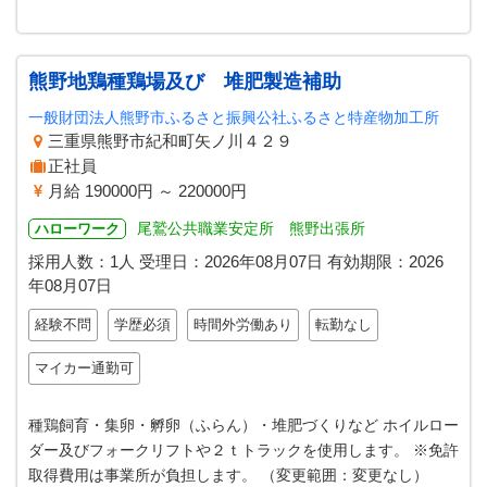
熊野地鶏種鶏場及び 堆肥製造補助
一般財団法人熊野市ふるさと振興公社ふるさと特産物加工所
三重県熊野市紀和町矢ノ川４２９
正社員
月給 190000円 ～ 220000円
尾鷲公共職業安定所 熊野出張所
ハローワーク
採用人数：1人
受理日：
2026年08月07日
有効期限：
2026
年08月07日
経験不問
学歴必須
時間外労働あり
転勤なし
マイカー通勤可
種鶏飼育・集卵・孵卵（ふらん）・堆肥づくりなど ホイルロー
ダー及びフォークリフトや２ｔトラックを使用します。 ※免許
取得費用は事業所が負担します。 （変更範囲：変更なし）