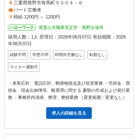
三重県熊野市有馬町５００４－６
パート労働者
時給 1200円 ～ 1200円
尾鷲公共職業安定所 熊野出張所
ハローワーク
採用人数：1人
受理日：
2026年08月07日
有効期限：
2026
年08月07日
経験不問
学歴不問
時間外労働なし
転勤なし
マイカー通勤可
・来客応対、電話応対、郵便物発送及び収受業務 ・売掛金、買
掛金、現金出納簿等、帳票理に関する 書類の作成および発行業
務 ・事務所内清掃、整理、整頓業務 （変更範囲：変更なし）
求人の詳細を見る