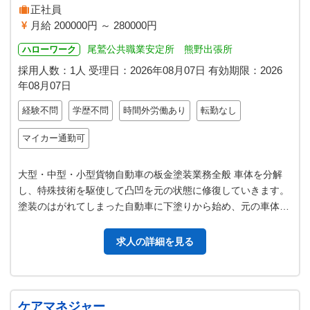
正社員
月給 200000円 ～ 280000円
尾鷲公共職業安定所 熊野出張所
ハローワーク
採用人数：1人
受理日：
2026年08月07日
有効期限：
2026
年08月07日
経験不問
学歴不問
時間外労働あり
転勤なし
マイカー通勤可
大型・中型・小型貨物自動車の板金塗装業務全般 車体を分解
し、特殊技術を駆使して凸凹を元の状態に修復していきます。
塗装のはがれてしまった自動車に下塗りから始め、元の車体の
色に忠実にむらなく塗装する作…
求人の詳細を見る
ケアマネジャー