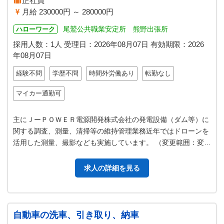
正社員
月給 230000円 ～ 280000円
尾鷲公共職業安定所 熊野出張所
ハローワーク
採用人数：1人
受理日：
2026年08月07日
有効期限：
2026
年08月07日
経験不問
学歴不問
時間外労働あり
転勤なし
マイカー通勤可
主にＪーＰＯＷＥＲ電源開発株式会社の発電設備（ダム等）に
関する調査、測量、清掃等の維持管理業務近年ではドローンを
活用した測量、撮影なども実施しています。 （変更範囲：変更
なし）
求人の詳細を見る
自動車の洗車、引き取り、納車