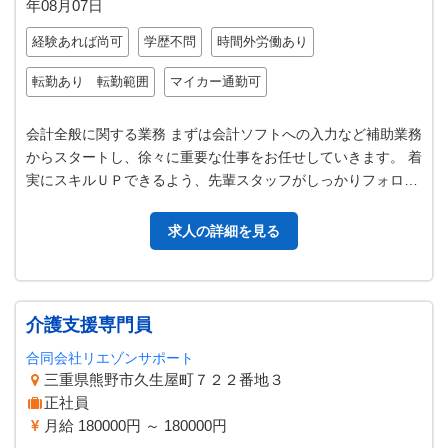
年08月07日
経験あれば尚可
学歴不問
時間外労働あり
転勤あり 転勤範囲
マイカー通勤可
会計全般に関する業務 まずは会計ソフトへの入力など補助業務
からスタートし、徐々に重要な仕事をお任せしていきます。 着
実にスキルＵＰできるよう、先輩スタッフがしっかりフォロー
します。 変更範囲：変更なし
求人の詳細を見る
介護支援専門員
合同会社リエゾンサポート
三重県熊野市久生屋町７２２番地３
正社員
月給 180000円 ～ 180000円