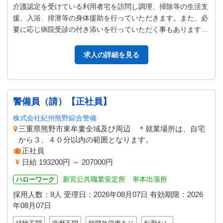
介護認定を受けている利用者宅を訪問し調理、掃除等の生活支
援、入浴、排泄等の身体援助を行っていただきます。また、必
要に応じ病院受診の付き添いを行っていただく事もあります。
＊事務所へは週に１回程度来て…
求人の詳細を見る
警備員（請）【正社員】
株式会社紀州熊野綜合警備
三重県熊野市東牟婁全域及び周辺 ＊就業場所は、自宅
から３、４０分以内の範囲となります。
正社員
日給 193200円 ～ 207000円
新宮公共職業安定所 串本出張所
ハローワーク
採用人数：8人
受理日：
2026年08月07日
有効期限：
2026
年08月07日