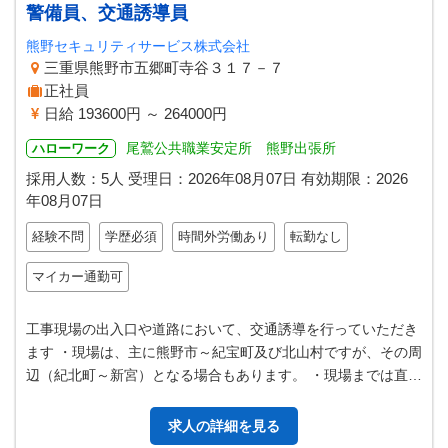
警備員、交通誘導員
熊野セキュリティサービス株式会社
三重県熊野市五郷町寺谷３１７－７
正社員
日給 193600円 ～ 264000円
尾鷲公共職業安定所 熊野出張所
ハローワーク
採用人数：5人
受理日：
2026年08月07日
有効期限：
2026
年08月07日
経験不問
学歴必須
時間外労働あり
転勤なし
マイカー通勤可
工事現場の出入口や道路において、交通誘導を行っていただき
ます ・現場は、主に熊野市～紀宝町及び北山村ですが、その周
辺（紀北町～新宮）となる場合もあります。 ・現場までは直行
直帰となります。 ・暑い時…
求人の詳細を見る