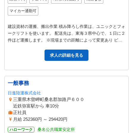
マイカー通勤可
建設資材の運搬、搬出作業 積み降ろし作業は、ユニックとフォ
ークリフトを使います。 配送先は、東海３県中心で、１日に２
件ほど運搬します。 ※現場までの距離によって変更あり ビ
ル、工場、商業施設など大き…
求人の詳細を見る
一般事務
日進陸運株式会社
三重県木曽岬町桑名郡加路戸６００
近鉄弥富駅から 車10分
正社員
月給 252360円 ～ 294420円
桑名公共職業安定所
ハローワーク