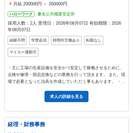
月給 200000円 ～ 260000円
桑名公共職業安定所
ハローワーク
採用人数：2人
受理日：
2026年08月07日
有効期限：
2026
年08月07日
経験不問
学歴必須
時間外労働あり
転勤なし
マイカー通勤可
・主に工場の生産設備を安全かつ安定して稼働させるために、
点検や修理・部品交換などの業務を行って頂きます。 また、現
場で必要となった治具を作成していただく事もあります。 ・設
備修理や電気関係に興味が…
求人の詳細を見る
経理・財務事務