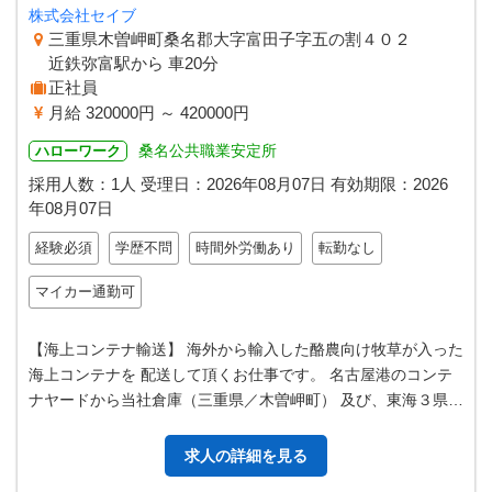
株式会社セイブ
三重県木曽岬町桑名郡大字富田子字五の割４０２
近鉄弥富駅から 車20分
正社員
月給 320000円 ～ 420000円
桑名公共職業安定所
ハローワーク
採用人数：1人
受理日：
2026年08月07日
有効期限：
2026
年08月07日
経験必須
学歴不問
時間外労働あり
転勤なし
マイカー通勤可
【海上コンテナ輸送】 海外から輸入した酪農向け牧草が入った
海上コンテナを 配送して頂くお仕事です。 名古屋港のコンテ
ナヤードから当社倉庫（三重県／木曽岬町） 及び、東海３県の
お客様への近距離配送をお…
求人の詳細を見る