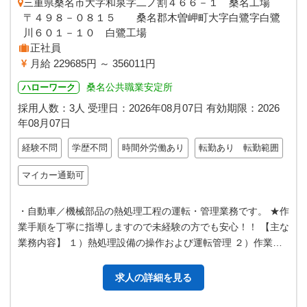
三重県桑名市大字和泉字二ノ割４６６－１ 桑名工場
〒４９８－０８１５ 桑名郡木曽岬町大字白鷺字白鷺
川６０１－１０ 白鷺工場
正社員
月給 229685円 ～ 356011円
桑名公共職業安定所
ハローワーク
採用人数：3人
受理日：
2026年08月07日
有効期限：
2026
年08月07日
経験不問
学歴不問
時間外労働あり
転勤あり 転勤範囲
マイカー通勤可
・自動車／機械部品の熱処理工程の運転・管理業務です。 ★作
業手順を丁寧に指導しますので未経験の方でも安心！！ 【主な
業務内容】 １）熱処理設備の操作および運転管理 ２）作業指
示書に基づき熱処理条件（…
求人の詳細を見る