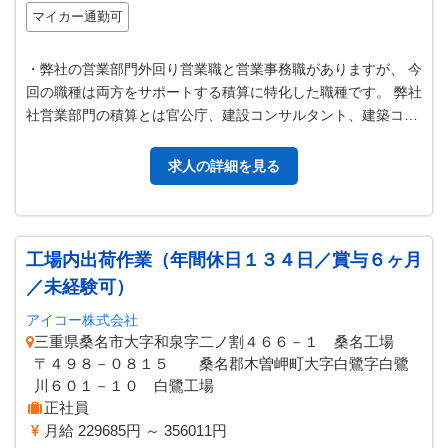
マイカー通勤可
・弊社の営業部門外回り営業職と営業事務職がありますが、 今
回の職種は両方をサポートする積算に特化した職種です。 弊社
社営業部門の積算とは官公庁、建設コンサルタント、建築コン
サルタント、顧客からのグレ…
求人の詳細を見る
工場内出荷作業（年間休日１３４日／賞与６ヶ月
／未経験可）
アイコー株式会社
三重県桑名市大字和泉字二ノ割４６６－１ 桑名工場
〒４９８－０８１５ 桑名郡木曽岬町大字白鷺字白鷺
川６０１－１０ 白鷺工場
正社員
月給 229685円 ～ 356011円