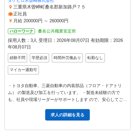
タケヒロ木曽崎株式会社
三重県木曽岬町桑名郡新加路戸７５
正社員
月給 200000円 ～ 260000円
桑名公共職業安定所
ハローワーク
採用人数：3人
受理日：
2026年08月07日
有効期限：
2026
年08月07日
経験不問
学歴必須
時間外労働あり
転勤なし
マイカー通勤可
・トヨタ自動車、三菱自動車の内装部品（フロア・ドアトリ
ム） の製造及び加工を行っています。 ・製造未経験の方で
も、社員や現場リーダーがサポートします ので、安心してご応
募ください。設備修理や電気関係…
求人の詳細を見る