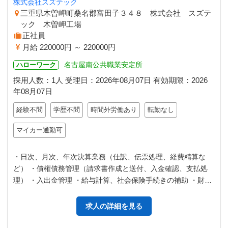
株式会社スズテック
三重県木曽岬町桑名郡富田子３４８ 株式会社 スズテ
ック 木曽岬工場
正社員
月給 220000円 ～ 220000円
名古屋南公共職業安定所
ハローワーク
採用人数：1人
受理日：
2026年08月07日
有効期限：
2026
年08月07日
経験不問
学歴不問
時間外労働あり
転勤なし
マイカー通勤可
・日次、月次、年次決算業務（仕訳、伝票処理、経費精算な
ど） ・債権債務管理（請求書作成と送付、入金確認、支払処
理） ・入出金管理 ・給与計算、社会保険手続きの補助 ・財務
諸表、税務申告書作成の補助 …
求人の詳細を見る