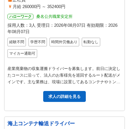
月給 260000円 ～ 352400円
桑名公共職業安定所
ハローワーク
採用人数：3人
受理日：
2026年08月07日
有効期限：
2026
年08月07日
経験不問
学歴不問
時間外労働あり
転勤なし
マイカー通勤可
産業廃棄物の収集運搬ドライバーを募集します。前日に決定し
たコースに沿って、法人のお客様先を巡回するルート配送がメ
インです。主な業務は、現場に設置してあるコンテナやトンパ
ックを、ユニック車やアームロー…
求人の詳細を見る
海上コンテナ輸送ドライバー