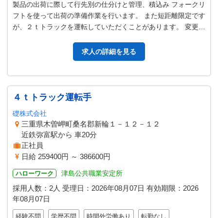
製品の出荷に際して行先別の仕分けと管理、積込み フォークリ
フトを使って出荷の準備作業を行います。 また短距離限定です
が、２ｔトラックを運転していただくことがあります。 変更範
囲：会社内での全ての業務
求人の詳細を見る
４ｔトラック運転手
礎株式会社
三重県木曽岬町桑名郡新輪１－１２－１２
近鉄弥富駅から 車20分
正社員
日給 259400円 ～ 386600円
津島公共職業安定所
ハローワーク
採用人数：2人
受理日：
2026年08月07日
有効期限：
2026
年08月07日
経験不問
学歴不問
時間外労働あり
転勤なし