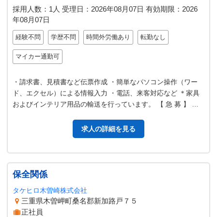
採用人数：1人
受理日：
2026年08月07日
有効期限：
2026
年08月07日
経験不問
学歴不問
時間外労働あり
転勤なし
マイカー通勤可
・請求書、見積書など伝票作成 ・簡単なパソコン操作（ワー
ド、エクセル）による情報入力 ・電話、来客対応など ＊家具
およびインテリア用品の輸送を行っています。 【 急 募 】 変
更範囲：「変更なし」
求人の詳細を見る
保全関係
タケヒロ木曽崎株式会社
三重県木曽岬町桑名郡新加路戸７５
正社員