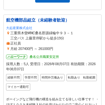
航空機部品組立（未経験者歓迎）
大起産業株式会社
三重県木曽岬町桑名郡源緑輪中９３－１
三交バス 上藤里停駅から徒歩19分
正社員
月給 207400円 ～ 261000円
桑名公共職業安定所
ハローワーク
採用人数：5人
受理日：
2026年08月07日
有効期限：
2026
年08月07日
経験不問
学歴不問
時間外労働あり
転勤あり 転勤範囲
マイカー通勤可
ボーイングなど飛行機の構造を組み立てる珍しい仕事です！ ・
ほぼ１００％未経験入社の社員ばかりなのでご安心ください！