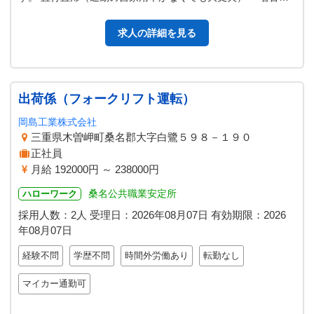
市や郊外の方も大歓迎 多数…
求人の詳細を見る
出荷係（フォークリフト運転）
岡島工業株式会社
三重県木曽岬町桑名郡大字白鷺５９８－１９０
正社員
月給 192000円 ～ 238000円
桑名公共職業安定所
ハローワーク
採用人数：2人
受理日：
2026年08月07日
有効期限：
2026
年08月07日
経験不問
学歴不問
時間外労働あり
転勤なし
マイカー通勤可