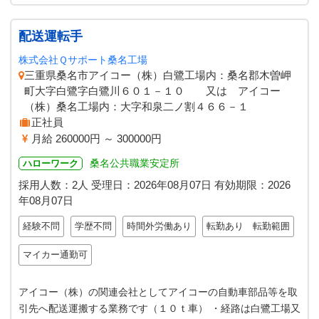
配送運転手
株式会社Ｑサポート桑名工場
三重県桑名市アイコー（株）白鷺工場内：桑名郡木曽岬
町大字白鷺字白鷺川６０１－１０ 又は アイコー
（株）桑名工場内：大字和泉二ノ割４６６－１
正社員
月給 260000円 ～ 300000円
桑名公共職業安定所
ハローワーク
採用人数：2人
受理日：
2026年08月07日
有効期限：
2026
年08月07日
経験不問
学歴不問
時間外労働あり
転勤あり 転勤範囲
マイカー通勤可
アイコー（株）の関連会社としてアイコーの自動車部品等を取
引先へ配送運搬する業務です（１０ｔ車） ・経路は白鷺工場又