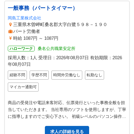
一般事務（パートタイマー）
岡島工業株式会社
三重県木曽岬町桑名郡大字白鷺５９８－１９０
パート労働者
時給 1087円 ～ 1087円
桑名公共職業安定所
ハローワーク
採用人数：1人
受理日：
2026年08月07日
有効期限：
2026
年08月07日
経験不問
学歴不問
時間外労働なし
転勤なし
マイカー通勤可
商品の受発注や電話来客対応、伝票発行といった事務全般を担
当していただきます。 当社専用のソフトを使用しますが、丁寧
に指導しますのでご安心下さい。 初級レベルのパソコン操作が
あります。 （エクセル・ワ…
求人の詳細を見る