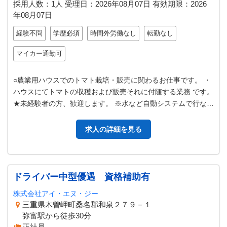
採用人数：1人
受理日：
2026年08月07日
有効期限：
2026
年08月07日
経験不問
学歴必須
時間外労働なし
転勤なし
マイカー通勤可
○農業用ハウスでのトマト栽培・販売に関わるお仕事です。 ・
ハウスにてトマトの収穫および販売それに付随する業務 です。
★未経験者の方、歓迎します。 ※水など自動システムで行な
い、従来の農業がかかえる…
求人の詳細を見る
ドライバー中型優遇 資格補助有
株式会社アイ・エヌ・ジー
三重県木曽岬町桑名郡和泉２７９－１
弥富駅から徒歩30分
正社員