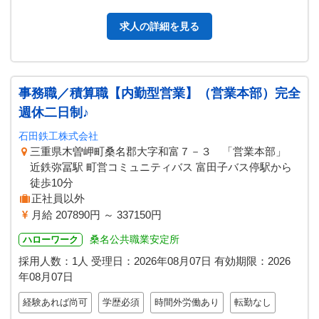
る簡単なお仕事ですよ…
求人の詳細を見る
事務職／積算職【内勤型営業】（営業本部）完全
週休二日制♪
石田鉄工株式会社
三重県木曽岬町桑名郡大字和富７－３ 「営業本部」
近鉄弥冨駅 町営コミュニティバス 富田子バス停駅から
徒歩10分
正社員以外
月給 207890円 ～ 337150円
桑名公共職業安定所
ハローワーク
採用人数：1人
受理日：
2026年08月07日
有効期限：
2026
年08月07日
経験あれば尚可
学歴必須
時間外労働あり
転勤なし