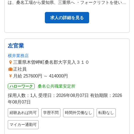
は、桑名工場から愛知県、三重県へ ・フォークリフトを使い荷
物の積み降ろしも行います。…
求人の詳細を見る
左官業
横井業務店
三重県木曽岬町桑名郡大字見入３１０
正社員
月給 257600円 ～ 414000円
桑名公共職業安定所
ハローワーク
採用人数：1人
受理日：
2026年08月07日
有効期限：
2026
年08月07日
経験あれば尚可
学歴不問
時間外労働なし
転勤なし
マイカー通勤可