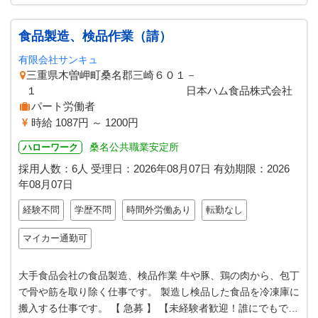
食品製造、検品作業（請）
有限会社サンキュ
三重県木曽岬町桑名郡三崎６０１－
１ 日本ハム食品株式会社
パート労働者
時給 1087円 ～ 1200円
桑名公共職業安定所
ハローワーク
採用人数：6人
受理日：
2026年08月07日
有効期限：
2026
年08月07日
経験不問
学歴不問
時間外労働あり
転勤なし
マイカー通勤可
大手食品会社の食品製造、検品作業 牛や豚、鶏の肉から、包丁
で骨や筋を取り除く仕事です。 製造し検品した食品を冷凍庫に
搬入する仕事です。 【 急募 】 【未経験者歓迎！誰にでもでき