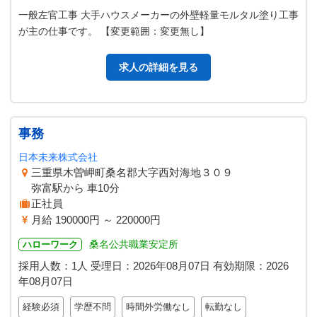
一般左官工事 大手ハウスメーカーの外壁軽量モルタル塗り工事
が主の仕事です。 【変更範囲：変更無し】
求人の詳細を見る
事務
日本未来株式会社
三重県木曽岬町桑名郡大字西対海地３０９
弥富駅から 車10分
正社員
月給 190000円 ～ 220000円
桑名公共職業安定所
ハローワーク
採用人数：1人
受理日：
2026年08月07日
有効期限：
2026
年08月07日
経験必須
学歴不問
時間外労働なし
転勤なし