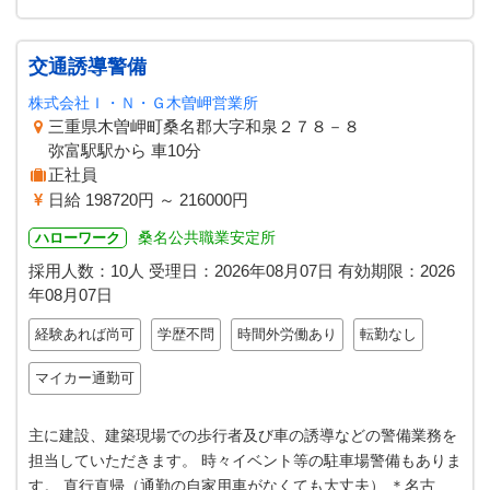
交通誘導警備
株式会社Ｉ・Ｎ・Ｇ木曽岬営業所
三重県木曽岬町桑名郡大字和泉２７８－８
弥富駅駅から 車10分
正社員
日給 198720円 ～ 216000円
桑名公共職業安定所
ハローワーク
採用人数：10人
受理日：
2026年08月07日
有効期限：
2026
年08月07日
経験あれば尚可
学歴不問
時間外労働あり
転勤なし
マイカー通勤可
主に建設、建築現場での歩行者及び車の誘導などの警備業務を
担当していただきます。 時々イベント等の駐車場警備もありま
す。 直行直帰（通勤の自家用車がなくても大丈夫） ＊名古屋