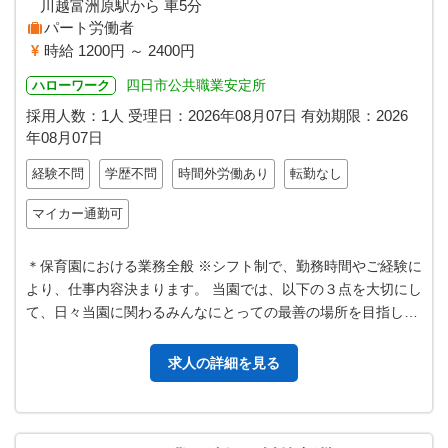
川越富洲原駅から 車5分
パート労働者
時給 1200円 ～ 2400円
四日市公共職業安定所
ハローワーク
採用人数：1人
受理日：
2026年08月07日
有効期限：
2026
年08月07日
経験不問
学歴不問
時間外労働あり
転勤なし
マイカー通勤可
＊保育園における業務全般 ※シフト制で、勤務時間やご経験に
より、仕事内容決まります。 当園では、以下の３点を大切にし
て、日々当園に関わるみんなにとっての最善の場所を目指し
て、取り組んでいます。 １）…
求人の詳細を見る