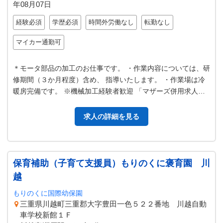
年08月07日
経験必須
学歴必須
時間外労働なし
転勤なし
マイカー通勤可
＊モータ部品の加工のお仕事です。 ・作業内容については、研
修期間（３か月程度）含め、 指導いたします。 ・作業場は冷
暖房完備です。 ※機械加工経験者歓迎 「マザーズ併用求人」
変更範囲：変更なし
求人の詳細を見る
保育補助（子育て支援員）もりのくに褒育園 川
越
もりのくに国際幼保園
三重県川越町三重郡大字豊田一色５２２番地 川越自動
車学校新館１Ｆ