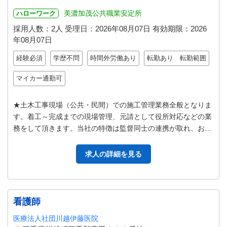
美濃加茂公共職業安定所
ハローワーク
採用人数：2人
受理日：
2026年08月07日
有効期限：
2026
年08月07日
経験必須
学歴不問
時間外労働あり
転勤あり 転勤範囲
マイカー通勤可
★土木工事現場（公共・民間）での施工管理業務全般となりま
す。着工～完成までの現場管理、元請として役所対応などの業
務をして頂きます。当社の特徴は監督同士の連携が取れ、お互
いが助け合うチームワークのいい…
求人の詳細を見る
看護師
医療法人社団川越伊藤医院