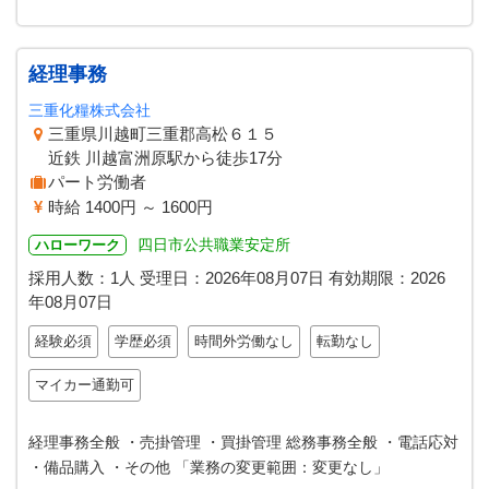
経理事務
三重化糧株式会社
三重県川越町三重郡高松６１５
近鉄 川越富洲原駅から徒歩17分
パート労働者
時給 1400円 ～ 1600円
四日市公共職業安定所
ハローワーク
採用人数：1人
受理日：
2026年08月07日
有効期限：
2026
年08月07日
経験必須
学歴必須
時間外労働なし
転勤なし
マイカー通勤可
経理事務全般 ・売掛管理 ・買掛管理 総務事務全般 ・電話応対
・備品購入 ・その他 「業務の変更範囲：変更なし」