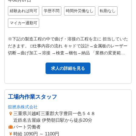
経験あれば尚可
学歴不問
時間外労働なし
転勤なし
マイカー通勤可
※下記の製造工程の中で曲げ・溶接の工程を主に 担当していた
だきます。 □仕事内容の流れ キャドで設計→金属板のレーザー
切断→曲げ加工→溶接 →検査→梱包→納品 「業務の変更範
囲：会社の定める業務」
求人の詳細を見る
工場内作業スタッフ
舘撚糸株式会社
三重県川越町三重郡大字豊田一色５４８
近鉄名古屋線 伊勢朝日駅から徒歩20分
パート労働者
時給 1090円 ～ 1100円