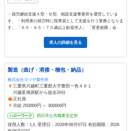
・就労継続支援Ａ型・Ｂ型、相談支援事業所を運営していま
す。 ・利用者の就労時に指導員として支援を行う業務となりま
す。 「６０・６５・７０歳以上歓迎求人」 「変更範囲：会社
の定める業務」
求人の詳細を見る
製造（曲げ・溶接・梱包・納品）
株式会社ヨツヤ製作所
三重県川越町三重郡大字豊田一色４６１
川越富洲原駅から徒歩20分
正社員
月給 250000円 ～ 300000円
四日市公共職業安定所
ハローワーク
採用人数：1人
受理日：
2026年08月07日
有効期限：
2026
年08月07日