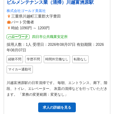
ビルメンテナンス業（清掃）川越富洲原駅
株式会社ゴールド美装社
三重県川越町三重郡大字豊田
パート労働者
時給 1090円 ～ 1200円
四日市公共職業安定所
ハローワーク
採用人数：1人
受理日：
2026年08月07日
有効期限：
2026
年08月07日
経験不問
学歴不問
時間外労働なし
転勤なし
マイカー通勤可
川越富洲原駅の日常清掃です。 毎朝、エントランス、廊下、階
段、トイレ、エレベーター、 灰皿の清掃などを行っていただき
ます。 「業務の変更範囲：変更なし」
求人の詳細を見る