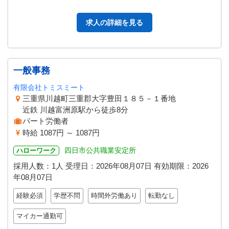
（１３ｔ） ・リフト作業…
求人の詳細を見る
一般事務
有限会社トミスミート
三重県川越町三重郡大字豊田１８５－１番地
近鉄 川越富洲原駅から徒歩8分
パート労働者
時給 1087円 ～ 1087円
四日市公共職業安定所
ハローワーク
採用人数：1人
受理日：
2026年08月07日
有効期限：
2026
年08月07日
経験必須
学歴不問
時間外労働あり
転勤なし
マイカー通勤可