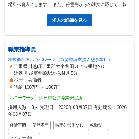
場所へ倉入れします。 また、得意先からの注文に応じて、製品
の荷姿を作り、 出荷します…
求人の詳細を見る
職業指導員
株式会社アルコバレーノ（就労継続支援Ａ型事業所）
三重県川越町三重郡大字豊田３７６番地の５
近鉄 川越富州原駅から徒歩5分
パート労働者
時給 1087円 ～ 1087円
四日市公共職業安定所
ハローワーク
採用人数：3人
受理日：
2026年08月07日
有効期限：
2026
年08月07日
経験不問
学歴不問
時間外労働なし
転勤なし
マイカー通勤可