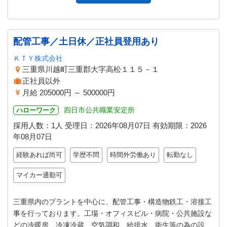
配管工事／土日休／正社員登用あり
ＫＴＹ株式会社
三重県川越町三重郡大字高松１１５－１
正社員以外
月給 205000円 ～ 500000円
四日市公共職業安定所
ハローワーク
採用人数：1人
受理日：
2026年08月07日
有効期限：
2026
年08月07日
経験あれば尚可
学歴不問
時間外労働あり
転勤なし
マイカー通勤可
三重県内のプラントを中心に、配管工事・構造物鉄工・溶接工
事を行っております。工場・オフィスビル・病院・公共施設な
どの冷暖房、冷凍冷蔵、空気調和、給排水、衛生等の為の設備