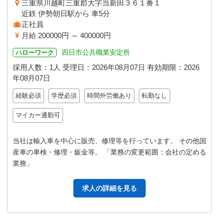
三重県川越町三重郡大字当新田３６１番１
近鉄 伊勢朝日駅から 車5分
正社員
月給 200000円 ～ 400000円
四日市公共職業安定所
ハローワーク
採用人数：1人
受理日：
2026年08月07日
有効期限：
2026
年08月07日
経験必須
学歴必須
時間外労働あり
転勤なし
マイカー通勤可
当社は輸入車を中心に販売、修理等を行っています。 その他国
産車の車検・修理・鈑金等。 「業務の変更範囲：会社の定める
業務」
求人の詳細を見る