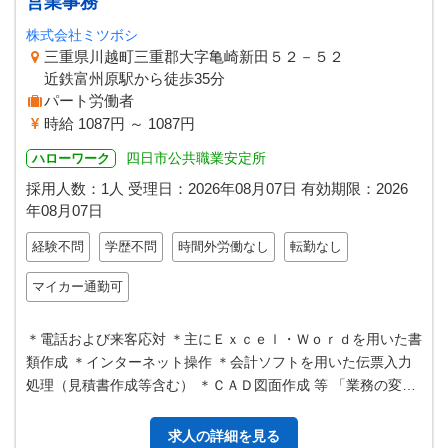
営業事務
株式会社ミツボシ
三重県川越町三重郡大字亀崎新田５２－５２
近鉄富州原駅から徒歩35分
パート労働者
時給 1087円 ～ 1087円
四日市公共職業安定所
ハローワーク
採用人数：1人
受理日：
2026年08月07日
有効期限：
2026
年08月07日
経験不問
学歴不問
時間外労働なし
転勤なし
マイカー通勤可
＊電話および来客応対 ＊主にＥｘｃｅｌ・Ｗｏｒｄを用いた書
類作成 ＊インターネット操作 ＊会計ソフトを用いた伝票入力
処理（見積書作成等含む） ＊ＣＡＤ図面作成 等 「業務の変更
範囲：会社の定める業務」
求人の詳細を見る