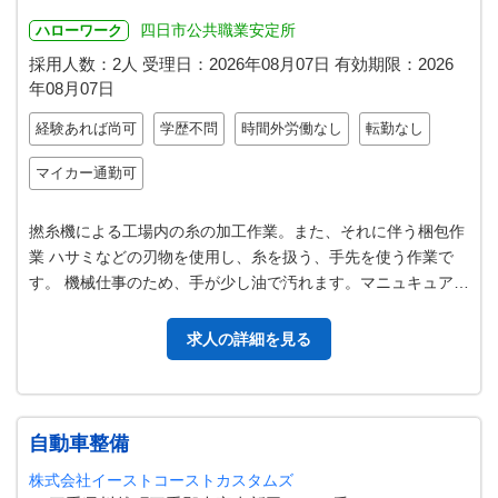
四日市公共職業安定所
ハローワーク
採用人数：2人
受理日：
2026年08月07日
有効期限：
2026
年08月07日
経験あれば尚可
学歴不問
時間外労働なし
転勤なし
マイカー通勤可
撚糸機による工場内の糸の加工作業。また、それに伴う梱包作
業 ハサミなどの刃物を使用し、糸を扱う、手先を使う作業で
す。 機械仕事のため、手が少し油で汚れます。マニュキュアや
ネイルを常時されている方はご…
求人の詳細を見る
自動車整備
株式会社イーストコーストカスタムズ