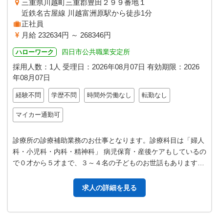
三重県川越町三重郡豊田２９９番地１
近鉄名古屋線 川越富洲原駅から徒歩1分
正社員
月給 232634円 ～ 268346円
四日市公共職業安定所
ハローワーク
採用人数：1人
受理日：
2026年08月07日
有効期限：
2026
年08月07日
経験不問
学歴不問
時間外労働なし
転勤なし
マイカー通勤可
診療所の診療補助業務のお仕事となります。診療科目は「婦人
科・小児科・内科・精神科」 病児保育・産後ケアもしているの
で０才から５才まで、３～４名の子どものお世話もあります。
アットホームな職場です。未…
求人の詳細を見る