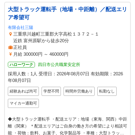
大型トラック運転手（地場・中距離）／配送エリ
ア希望可
有限会社三陽
三重県川越町三重郡大字高松１３７２－１
近鉄 富州原駅から徒歩20分
正社員
月給 300000円 ～ 460000円
四日市公共職業安定所
ハローワーク
採用人数：1人
受理日：
2026年08月07日
有効期限：
2026
年08月07日
経験あれば尚可
学歴不問
時間外労働あり
転勤なし
マイカー通勤可
◆大型トラック運転手 ・配送エリア：地場（東海、関西）中距
離（関東） ＊配送エリアはご自身の働き方の希望により相談可
能 ・荷物：飲料、お菓子、化学製品等 ・車種：大型トラック