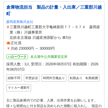
倉庫物流担当 製品の計量・入出庫／三重郡川越
町
森岡産業株式会社
三重県川越町三重郡大字亀崎新田７７－５７４ 森岡産
業（株）川越事業所
近鉄名古屋線 川越富洲原駅から 車5分
正社員
月給 230000円 ～ 300000円
名古屋中公共職業安定所
ハローワーク
採用人数：3人
受理日：
2026年08月07日
有効期限：
2026
年08月07日
経験不問
学歴必須
時間外労働あり
転勤あり 転勤範囲
マイカー通勤可
主に製品倉庫内での計量、入庫、出荷作業をお願いします。
様々な精密ねじ付き部品を決められた個数に箱入れし、 指定の