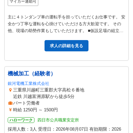
マイカー通勤可
主に４トンダンプ車の運転手を担っていただくお仕事です。 安
全かつ丁寧な運転を心掛けていただける方大歓迎です。 その
他、現場の助勢作業もしていただけます。 ■仮設足場の組立
て・解体作業 ■工場設備（プ…
求人の詳細を見る
機械加工（経験者）
銀河電機工業株式会社
三重県川越町三重郡大字高松６番地
近鉄 川越富洲原駅から徒歩5分
パート労働者
時給 1250円 ～ 1500円
四日市公共職業安定所
ハローワーク
採用人数：3人
受理日：
2026年08月07日
有効期限：
2026