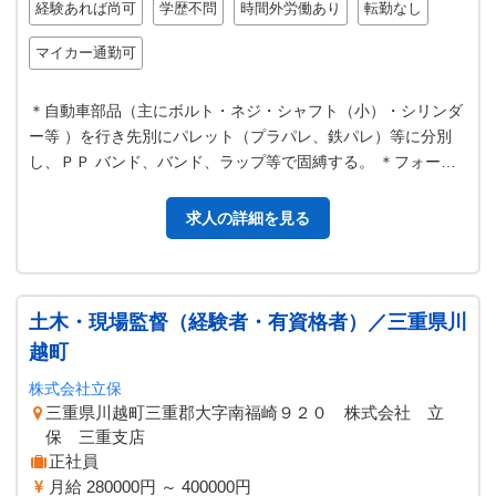
経験あれば尚可
学歴不問
時間外労働あり
転勤なし
マイカー通勤可
＊自動車部品（主にボルト・ネジ・シャフト（小）・シリンダ
ー等 ）を行き先別にパレット（プラパレ、鉄パレ）等に分別
し、ＰＰ バンド、バンド、ラップ等で固縛する。 ＊フォーク
リフトにて、車輌荷台に行き先…
求人の詳細を見る
土木・現場監督（経験者・有資格者）／三重県川
越町
株式会社立保
三重県川越町三重郡大字南福崎９２０ 株式会社 立
保 三重支店
正社員
月給 280000円 ～ 400000円