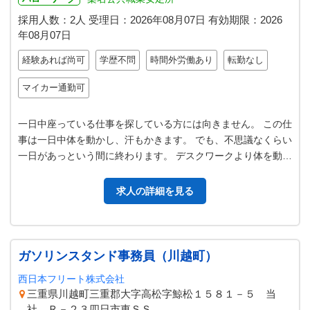
採用人数：2人
受理日：
2026年08月07日
有効期限：
2026
年08月07日
経験あれば尚可
学歴不問
時間外労働あり
転勤なし
マイカー通勤可
一日中座っている仕事を探している方には向きません。 この仕
事は一日中体を動かし、汗もかきます。 でも、不思議なくらい
一日があっという間に終わります。 デスクワークより体を動か
す方が好きな方に最適です…
求人の詳細を見る
ガソリンスタンド事務員（川越町）
西日本フリート株式会社
三重県川越町三重郡大字高松字鯨松１５８１－５ 当
社 Ｒ－２３四日市東ＳＳ