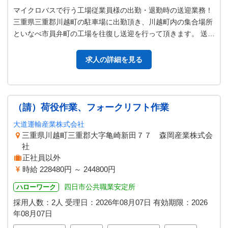
マイクロバスで行う工場従業員様の出勤・退勤時の送迎業務！
三重県三重郡川越町の駐車場に出勤頂き、川越町内の集合場所
といなべ市員弁町の工場を往復し送迎を行って頂きます。 送迎
ルートは２箇所の往復ですの…
求人の詳細を見る
（請）荷役作業、フォークリフト作業
大道運輸産業株式会社
三重県川越町三重郡大字亀崎新田７７ 森岡産業株式会
社
正社員以外
時給 228480円 ～ 244800円
四日市公共職業安定所
ハローワーク
採用人数：2人
受理日：
2026年08月07日
有効期限：
2026
年08月07日