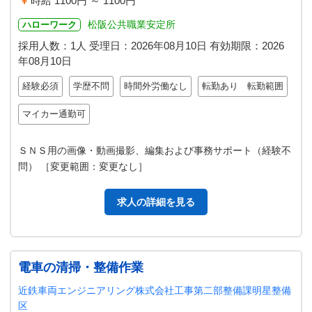
時給 1100円 ～ 1100円
松阪公共職業安定所
ハローワーク
採用人数：1人
受理日：
2026年08月10日
有効期限：
2026
年08月10日
経験必須
学歴不問
時間外労働なし
転勤あり 転勤範囲
マイカー通勤可
ＳＮＳ用の画像・動画撮影、編集および事務サポート（経験不
問） ［変更範囲：変更なし］
求人の詳細を見る
電車の清掃・整備作業
近鉄車両エンジニアリング株式会社工事第二部整備課明星整備
区