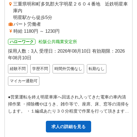
三重県明和町多気郡大字明星２６０４番地 近鉄明星車
庫内
明星駅から徒歩5分
パート労働者
時給 1180円 ～ 1230円
松阪公共職業安定所
ハローワーク
採用人数：3人
受理日：
2026年08月10日
有効期限：
2026
年08月10日
経験不問
学歴不問
時間外労働なし
転勤なし
マイカー通勤可
●営業運転を終え明星車庫へ回送され入ってきた電車の車内清
掃作業 ・掃除機やほうき、雑巾等で、座席、床、窓等の清掃を
します。 ・１編成あたり３０分程度で作業を行って頂きます。
●車庫内で時間をかけての…
求人の詳細を見る