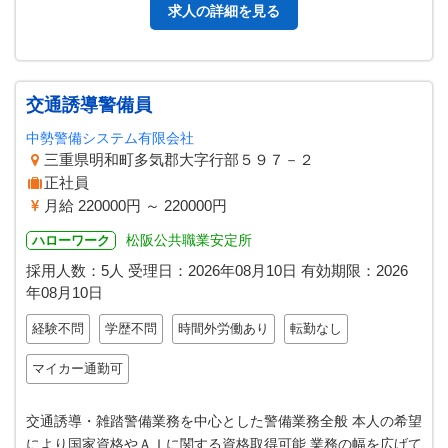
求人の詳細を見る
交通誘導警備員
中勢警備システム有限会社
三重県明和町多気郡大字行部５９７－２
正社員
月給 220000円 ～ 220000円
松阪公共職業安定所
ハローワーク
採用人数：5人
受理日：
2026年08月10日
有効期限：
2026
年08月10日
経験不問
学歴不問
時間外労働あり
転勤なし
マイカー通勤可
交通誘導・雑踏警備業務を中心とした警備業務全般 本人の希望
により国家資格やＡＩに関する資格取得可能 業務の幅を広げて