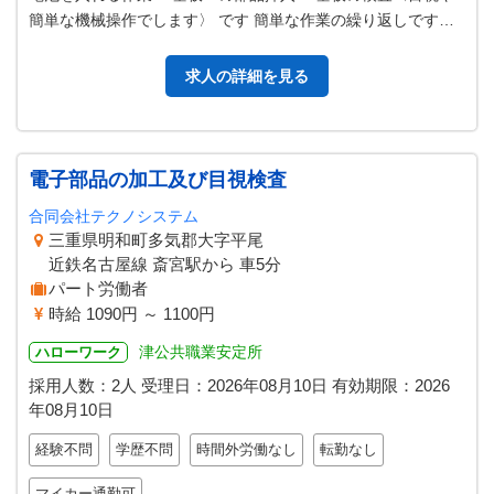
簡単な機械操作でします〉 です 簡単な作業の繰り返しですの
で、初めての方もすぐ慣れ…
求人の詳細を見る
電子部品の加工及び目視検査
合同会社テクノシステム
三重県明和町多気郡大字平尾
近鉄名古屋線 斎宮駅から 車5分
パート労働者
時給 1090円 ～ 1100円
津公共職業安定所
ハローワーク
採用人数：2人
受理日：
2026年08月10日
有効期限：
2026
年08月10日
経験不問
学歴不問
時間外労働なし
転勤なし
マイカー通勤可