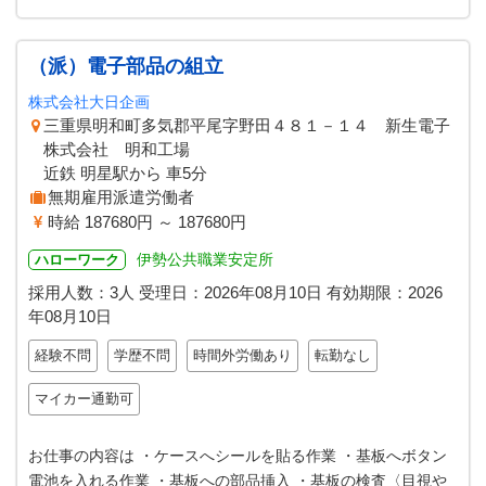
（派）電子部品の組立
株式会社大日企画
三重県明和町多気郡平尾字野田４８１－１４ 新生電子
株式会社 明和工場
近鉄 明星駅から 車5分
無期雇用派遣労働者
時給 187680円 ～ 187680円
伊勢公共職業安定所
ハローワーク
採用人数：3人
受理日：
2026年08月10日
有効期限：
2026
年08月10日
経験不問
学歴不問
時間外労働あり
転勤なし
マイカー通勤可
お仕事の内容は ・ケースへシールを貼る作業 ・基板へボタン
電池を入れる作業 ・基板への部品挿入 ・基板の検査〈目視や