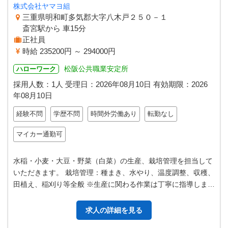
株式会社ヤマヨ組
三重県明和町多気郡大字八木戸２５０－１
斎宮駅から 車15分
正社員
時給 235200円 ～ 294000円
松阪公共職業安定所
ハローワーク
採用人数：1人
受理日：
2026年08月10日
有効期限：
2026
年08月10日
経験不問
学歴不問
時間外労働あり
転勤なし
マイカー通勤可
水稲・小麦・大豆・野菜（白菜）の生産、栽培管理を担当して
いただきます。 栽培管理：種まき、水やり、温度調整、収穫、
田植え、稲刈り等全般 ※生産に関わる作業は丁寧に指導します
ので、経験が無くとも大丈 …
求人の詳細を見る