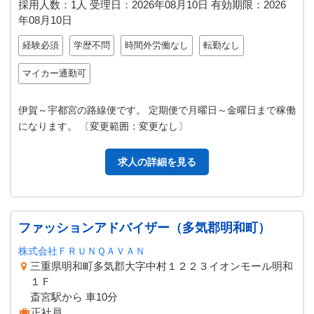
採用人数：1人
受理日：
2026年08月10日
有効期限：
2026
年08月10日
経験必須
学歴不問
時間外労働なし
転勤なし
マイカー通勤可
伊賀～宇都宮の路線便です。 定期便で月曜日～金曜日まで稼働
になります。 〔変更範囲：変更なし〕
求人の詳細を見る
ファッションアドバイザー（多気郡明和町）
株式会社ＦＲＵＮＱＡＶＡＮ
三重県明和町多気郡大字中村１２２３イオンモール明和
１Ｆ
斎宮駅から 車10分
正社員