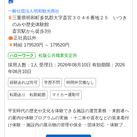
務
一般社団法人明和観光商社
三重県明和町多気郡大字斎宮３０４６番地２５ いつき
のみや歴史体験館
斎宮駅から徒歩3分
正社員以外
時給 179520円 ～ 179520円
松阪公共職業安定所
ハローワーク
採用人数：1人
受理日：
2026年08月10日
有効期限：
2026
年08月10日
経験あれば尚可
学歴不問
時間外労働なし
転勤あり 転勤範囲
マイカー通勤可
平安時代の歴史や文化を体験できる施設の運営業務 ・来館者へ
の案内や体験プログラムの実施 ・十二単や直衣などの装束着付
け体験 ・施設内の展示物の管理や保全 ・団体対応 ・体験プロ
グラムの企画 ・敷地内…