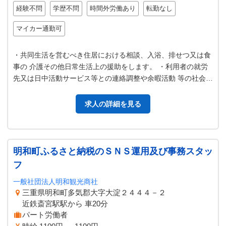
経験不問
学歴不問
時間外労働あり
転勤なし
マイカー通勤可
・共同生活を営むべき住居における相談、入浴、排せつ又は食
事の 介護その他日常生活上の援助をします。 ・利用者の就労
先又は日中活動サービス等との連絡調整や余暇活動 等の社会生
活上の援助をします。 ＊未…
求人の詳細を見る
明和町ふるさと納税のＳＮＳ運用及び事務スタッ
フ
一般社団法人明和観光商社
三重県明和町多気郡大字大淀２４４４－２
近鉄斎宮駅駅から 車20分
パート労働者