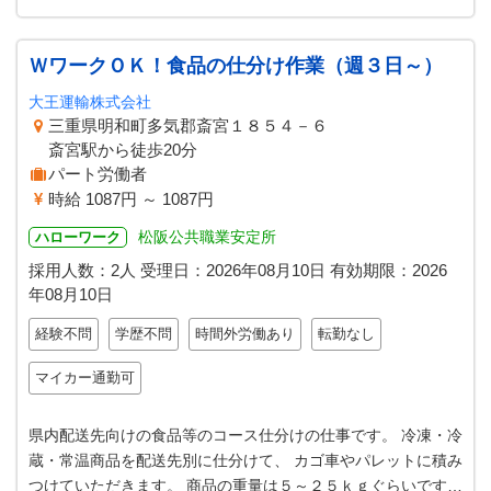
ＷワークＯＫ！食品の仕分け作業（週３日～）
大王運輸株式会社
三重県明和町多気郡斎宮１８５４－６
斎宮駅から徒歩20分
パート労働者
時給 1087円 ～ 1087円
松阪公共職業安定所
ハローワーク
採用人数：2人
受理日：
2026年08月10日
有効期限：
2026
年08月10日
経験不問
学歴不問
時間外労働あり
転勤なし
マイカー通勤可
県内配送先向けの食品等のコース仕分けの仕事です。 冷凍・冷
蔵・常温商品を配送先別に仕分けて、 カゴ車やパレットに積み
つけていただきます。 商品の重量は５～２５ｋｇぐらいです。