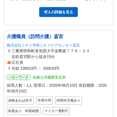
室温は５℃前後ですが、…
求人の詳細を見る
介護職員（訪問介護）斎宮
株式会社ニチイ学館ニチイケアセンター斎宮
三重県明和町多気郡大字金剛坂７７６－２４
近鉄斎宮駅から徒歩15分
正社員
月給 230610円 ～ 250610円
松阪公共職業安定所
ハローワーク
採用人数：1人
受理日：
2026年08月10日
有効期限：
2026
年08月10日
経験あれば尚可
学歴不問
時間外労働あり
転勤あり 転勤範囲
マイカー通勤可