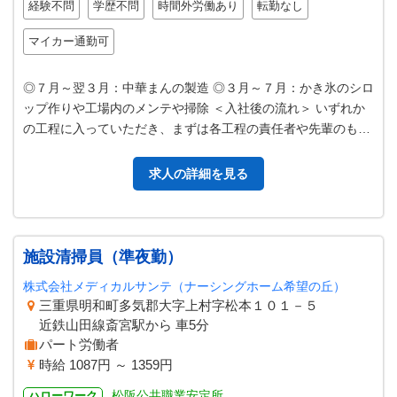
経験不問
学歴不問
時間外労働あり
転勤なし
マイカー通勤可
◎７月～翌３月：中華まんの製造 ◎３月～７月：かき氷のシロ
ップ作りや工場内のメンテや掃除 ＜入社後の流れ＞ いずれか
の工程に入っていただき、まずは各工程の責任者や先輩のもと
で基本的な作業からスタート…
求人の詳細を見る
施設清掃員（準夜勤）
株式会社メディカルサンテ（ナーシングホーム希望の丘）
三重県明和町多気郡大字上村字松本１０１－５
近鉄山田線斎宮駅から 車5分
パート労働者
時給 1087円 ～ 1359円
松阪公共職業安定所
ハローワーク