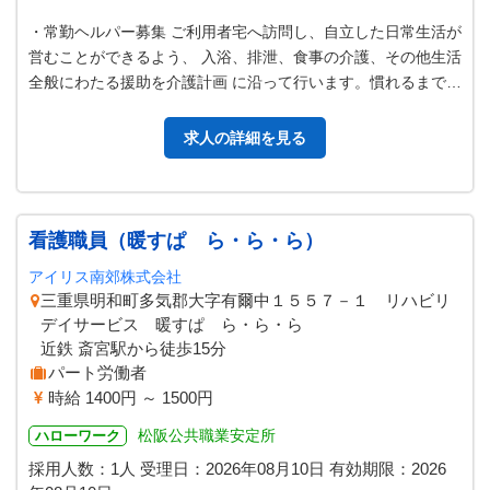
・常勤ヘルパー募集 ご利用者宅へ訪問し、自立した日常生活が
営むことができるよう、 入浴、排泄、食事の介護、その他生活
全般にわたる援助を介護計画 に沿って行います。慣れるまでは
先輩ヘルパーが同行します…
求人の詳細を見る
看護職員（暖すぱ ら・ら・ら）
アイリス南郊株式会社
三重県明和町多気郡大字有爾中１５５７－１ リハビリ
デイサービス 暖すぱ ら・ら・ら
近鉄 斎宮駅から徒歩15分
パート労働者
時給 1400円 ～ 1500円
松阪公共職業安定所
ハローワーク
採用人数：1人
受理日：
2026年08月10日
有効期限：
2026