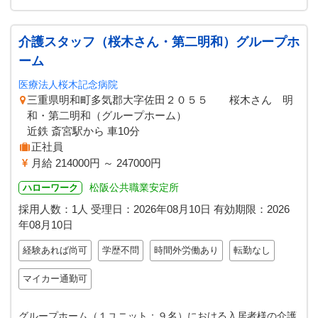
介護スタッフ（桜木さん・第二明和）グループホ
ーム
医療法人桜木記念病院
三重県明和町多気郡大字佐田２０５５ 桜木さん 明
和・第二明和（グループホーム）
近鉄 斎宮駅から 車10分
正社員
月給 214000円 ～ 247000円
松阪公共職業安定所
ハローワーク
採用人数：1人
受理日：
2026年08月10日
有効期限：
2026
年08月10日
経験あれば尚可
学歴不問
時間外労働あり
転勤なし
マイカー通勤可
グループホーム（１ユニット：９名）における入居者様の介護