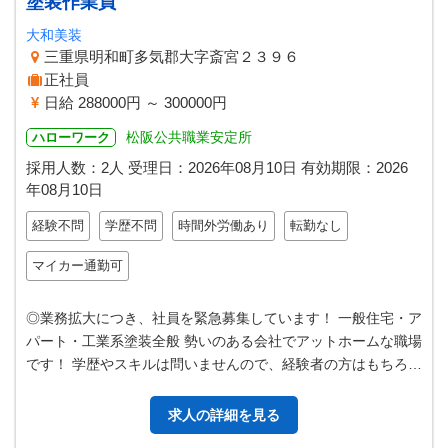
塗装作業員
大和美装
三重県明和町多気郡大字斎宮２３９６
正社員
日給 288000円 ～ 300000円
松阪公共職業安定所
ハローワーク
採用人数：2人
受理日：
2026年08月10日
有効期限：
2026
年08月10日
経験不問
学歴不問
時間外労働あり
転勤なし
マイカー通勤可
◎業務拡大につき、社員を緊急募集しています！ 一般住宅・ア
パート・工業系塗装全般 勢いのある会社でアットホームな職場
です！ 学歴やスキルは問いませんので、経験者の方はもちろん
未経験者やブランクのあ…
求人の詳細を見る