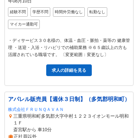
年08月10日
経験不問
学歴不問
時間外労働なし
転勤なし
マイカー通勤可
・ディサービス３０名様の、体温・血圧・脈拍・薬等の 健康管
理 ・送迎・入浴・リハビリでの補助業務 ※６５歳以上の方も
活躍されている職場です。 〔変更範囲：変更なし〕
求人の詳細を見る
アパレル販売員【週休３日制】（多気郡明和町）
株式会社ＦＲＵＮＱＡＶＡＮ
三重県明和町多気郡大字中村１２２３イオンモール明和
１Ｆ
斎宮駅から 車10分
正社員以外