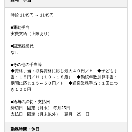
給与・手当
時給 1145円 ～ 1145円
■通勤手当
実費支給（上限あり）
■固定残業代
なし
■その他の手当等
◆資格手当：取得資格に応じ最大４０円／Ｈ ◆子ども手
当：１５円／Ｈ（１０～１８歳） ◆勤続年数加算手当：
期間に応じ１５～５０円／Ｈ ◆送迎業務手当：１回につ
き１００円
■給与の締切・支払日
締切日：固定（月末） 毎月25日
支払日：固定（月末以外） 翌月 25 日
勤務時間・休日