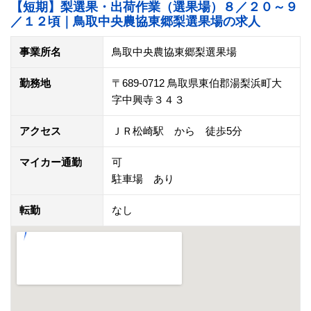
【短期】梨選果・出荷作業（選果場）８／２０～９
／１２頃｜鳥取中央農協東郷梨選果場の求人
事業所名
鳥取中央農協東郷梨選果場
勤務地
〒689-0712 鳥取県東伯郡湯梨浜町大
字中興寺３４３
アクセス
ＪＲ松崎駅 から 徒歩5分
マイカー通勤
可
駐車場 あり
転勤
なし