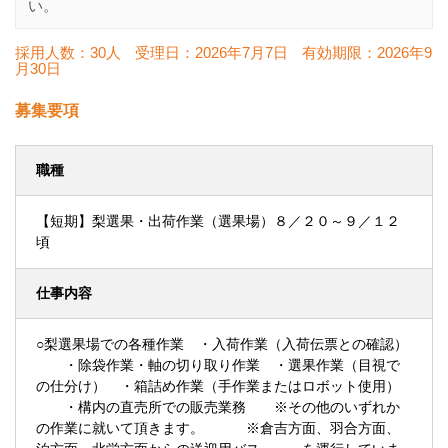
い。
採用人数：30人
受理日：
2026年7月7日
有効期限：
2026年9
月30日
募集要項
職種
【短期】梨選果・出荷作業（選果場）８／２０～９／１２
頃
仕事内容
○梨選果場での各種作業 ・入荷作業（入荷伝票との確認）
・除袋作業・軸の切り取り作業 ・選果作業（目視で
の仕分け） ・箱詰め作業（手作業またはロボット使用）
・構内の直売所での販売業務 ※その他のいずれか
の作業に就いて頂きます。 ※倉吉方面、羽合方面、